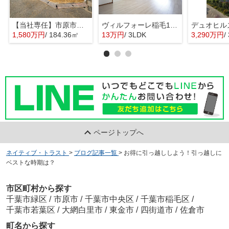
【当社専任】市原市辰巳台東4丁目 売り土地
ヴィルフォーレ稲毛1番館
1,580万円
/ 184.36㎡
13万円
/ 3LDK
3,290万円
/
ページトップへ
ネイティブ・トラスト
>
ブログ記事一覧
>
お得に引っ越ししよう！引っ越しに
ベストな時期は？
市区町村から探す
千葉市緑区
/
市原市
/
千葉市中央区
/
千葉市稲毛区
/
千葉市若葉区
/
大網白里市
/
東金市
/
四街道市
/
佐倉市
町名から探す