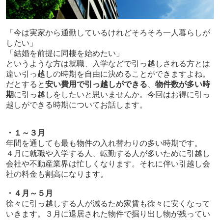
「今は実家から通勤しているけれどそろそろ一人暮らしが
したい」
「結婚を前提に同棲を始めたい」
というような方は就職、入学などで引っ越しされる方とは
違い引っ越しの時期を自由に決めることができますよね。
だとすると
安い費用で引っ越しができる
、
物件数が多い時
期
に引っ越しをしたいと思いませんか。今回はお得に引っ
越しができる時期についてお話します。
・１～３月
年間を通しても最も物件の入れ替わりの多い時期です。
４月に就職や入学する人、転勤する人が多いために引越し
会社や不動産業界は忙しくなります。それに伴い引越し会
社の料金も割高になります。
・４月～５月
徐々に引っ越しする人が減るため家賃も徐々に安くなって
いきます。３月に退居された物件で掘り出し物が残ってい