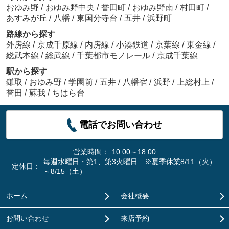
おゆみ野
/
おゆみ野中央
/
誉田町
/
おゆみ野南
/
村田町
/
あすみが丘
/
八幡
/
東国分寺台
/
五井
/
浜野町
路線から探す
外房線
/
京成千原線
/
内房線
/
小湊鉄道
/
京葉線
/
東金線
/
総武本線
/
総武線
/
千葉都市モノレール
/
京成千葉線
駅から探す
鎌取
/
おゆみ野
/
学園前
/
五井
/
八幡宿
/
浜野
/
上総村上
/
誉田
/
蘇我
/
ちはら台
電話でお問い合わせ
営業時間：
10:00～18:00
毎週水曜日・第1、第3火曜日 ※夏季休業8/11（火）
定休日：
～8/15（土）
ホーム
会社概要
お問い合わせ
来店予約