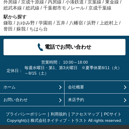
外房線
/
京成千原線
/
内房線
/
小湊鉄道
/
京葉線
/
東金線
/
総武本線
/
総武線
/
千葉都市モノレール
/
京成千葉線
駅から探す
鎌取
/
おゆみ野
/
学園前
/
五井
/
八幡宿
/
浜野
/
上総村上
/
誉田
/
蘇我
/
ちはら台
電話でお問い合わせ
営業時間：
10:00～18:00
毎週水曜日・第1、第3火曜日 ※夏季休業8/11（火）
定休日：
～8/15（土）
ホーム
会社概要
お問い合わせ
来店予約
プライバシーポリシー
利用規約
アクセスマップ
PCサイト
Copyright(c) 株式会社ネイティブ・トラスト All rights reserved.