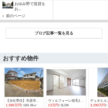
おゆみ野で賃貸を
お...
＜ 前のページ
ブログ記事一覧を見る
おすすめ物件
【当社専任】市原市辰巳台東4丁目 売り土地
ヴィルフォーレ稲毛1番館
1,580万円
/ 184.36㎡
13万円
/ 3LDK
3,290万円
/