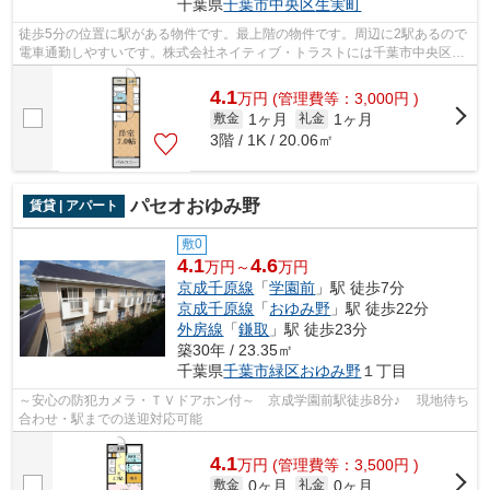
千葉県
千葉市中央区
生実町
徒歩5分の位置に駅がある物件です。最上階の物件です。周辺に2駅あるので
電車通勤しやすいです。株式会社ネイティブ・トラストには千葉市中央区エ
リアの賃貸情報がございます。ご質問...
4.1
万
円
(管理費等：3,000円 )
1ヶ月
1ヶ月
敷金
礼金
3階 / 1K / 20.06㎡
パセオおゆみ野
賃貸 | アパート
敷0
4.1
4.6
万円～
万円
京成千原線
「
学園前
」駅 徒歩7分
京成千原線
「
おゆみ野
」駅 徒歩22分
外房線
「
鎌取
」駅 徒歩23分
築30年 / 23.35㎡
千葉県
千葉市緑区
おゆみ野
１丁目
～安心の防犯カメラ・ＴＶドアホン付～ 京成学園前駅徒歩8分♪ 現地待ち
合わせ・駅までの送迎対応可能
4.1
万
円
(管理費等：3,500円 )
0ヶ月
0ヶ月
敷金
礼金