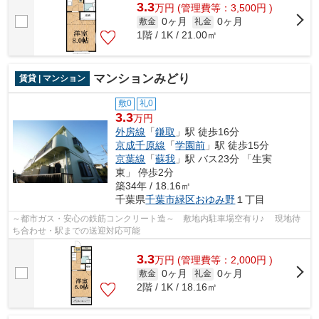
3.3
万
円
(管理費等：3,500円 )
0ヶ月
0ヶ月
敷金
礼金
1階 / 1K / 21.00㎡
マンションみどり
賃貸 | マンション
敷0
礼0
3.3
万円
外房線
「
鎌取
」駅 徒歩16分
京成千原線
「
学園前
」駅 徒歩15分
京葉線
「
蘇我
」駅 バス23分 「生実
東」 停歩2分
築34年 / 18.16㎡
千葉県
千葉市緑区
おゆみ野
１丁目
～都市ガス・安心の鉄筋コンクリート造～ 敷地内駐車場空有り♪ 現地待
ち合わせ・駅までの送迎対応可能
3.3
万
円
(管理費等：2,000円 )
0ヶ月
0ヶ月
敷金
礼金
2階 / 1K / 18.16㎡