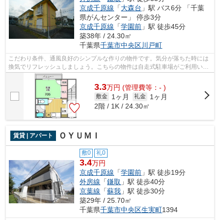
京成千原線
「
大森台
」駅 バス6分 「千葉
県がんセンター」 停歩3分
京成千原線
「
学園前
」駅 徒歩45分
築38年 / 24.30㎡
千葉県
千葉市中央区
川戸町
こだわり条件、通風良好のシンプルな作りの物件です。気分が落ちた時には
換気でリフレッシュしましょう。こちらの物件は自走式駐車場がご利用いた
だけます。こちらの物件はアパートで...
3.3
万
円
(管理費等：- )
1ヶ月
1ヶ月
敷金
礼金
2階 / 1K / 24.30㎡
ＯＹＵＭＩ
賃貸 | アパート
敷0
礼0
3.4
万円
京成千原線
「
学園前
」駅 徒歩19分
外房線
「
鎌取
」駅 徒歩40分
京葉線
「
蘇我
」駅 徒歩30分
築29年 / 25.70㎡
千葉県
千葉市中央区
生実町
1394