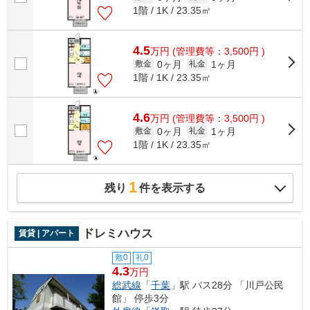
1階 / 1K / 23.35㎡
4.5
万
円
(管理費等：3,500円 )
0ヶ月
1ヶ月
敷金
礼金
1階 / 1K / 23.35㎡
4.6
万
円
(管理費等：3,500円 )
0ヶ月
1ヶ月
敷金
礼金
1階 / 1K / 23.35㎡
1
残り
件を表示する
ドレミハウス
賃貸 | アパート
敷0
礼0
4.3
万円
総武線
「
千葉
」駅 バス28分 「川戸公民
館」 停歩3分