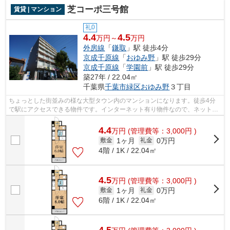
芝コーポ三号館
賃貸 | マンション
礼0
4.4
4.5
万円～
万円
外房線
「
鎌取
」駅 徒歩4分
京成千原線
「
おゆみ野
」駅 徒歩29分
京成千原線
「
学園前
」駅 徒歩29分
築27年 / 22.04㎡
千葉県
千葉市緑区
おゆみ野
３丁目
ちょっとした街並みの様な大型タウン内のマンションになります。徒歩4分
で駅にアクセスできる物件です。インターネット有り物件なので、ネットを
よく使う方におすすめです。株式会社ネ...
4.4
万
円
(管理費等：3,000円 )
1ヶ月
0万円
敷金
礼金
4階 / 1K / 22.04㎡
4.5
万
円
(管理費等：3,000円 )
1ヶ月
0万円
敷金
礼金
6階 / 1K / 22.04㎡
4.5