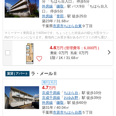
分 「ちはら台入口」 停歩5分
外房線
「
鎌取
」駅 バス9分 「ちはら台入
口」 停歩5分
外房線
「
誉田
」駅 徒歩25分
築23年 / 31.68㎡
千葉県
市原市
ちはら台東
９丁目
マミーマート誉田店まで405mです。ちょっとした街並みの様な大型タウン
内のマンションになります。敷地内ごみ置き場があるのでゴミの持ち運びの
負担を少しでも減らすことができます。...
4.6
万
円
(管理費等：6,000円 )
0万円
0万円
敷金
礼金
1階 / 1K / 31.68㎡
ラ・メールⅡ
賃貸 | アパート
敷0
礼0
4.7
万円
京成千原線
「
ちはら台
」駅 徒歩10分
京成千原線
「
おゆみ野
」駅 徒歩39分
外房線
「
鎌取
」駅 徒歩60分
築31年 / 40.04㎡
千葉県
市原市
ちはら台西
５丁目