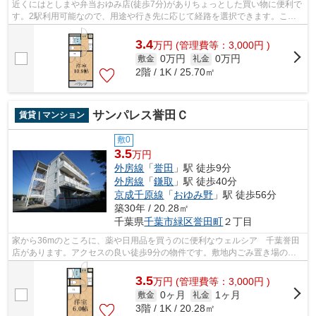
近くにはとしまや弁当おゆみ店(徒歩7分)がありちょっとした買い物に便利で
す。2駅利用可能なので、用途や行き先に応じて経路を選択できます。こち
らの物件はアパートです。通風良好な...
3.4
万
円
(管理費等：3,000円 )
0万円
0万円
敷金
礼金
2階 / 1K / 25.70㎡
サンパレス誉田Ｃ
賃貸 | マンション
敷0
3.5
万円
外房線
「
誉田
」駅 徒歩9分
外房線
「
鎌取
」駅 徒歩40分
京成千原線
「
おゆみ野
」駅 徒歩56分
築30年 / 20.28㎡
千葉県
千葉市緑区
誉田町
２丁目
家から36mのところに、薬や日用品を買うのに便利なウェルシア 千葉誉田
店があります。アクセスの良い徒歩9分の物件です。敷地内ごみ置き場のあ
る物件なので、ゴミ出しが楽です。今や...
3.5
万
円
(管理費等：3,000円 )
0ヶ月
1ヶ月
敷金
礼金
3階 / 1K / 20.28㎡