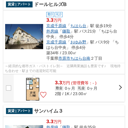
ドールヒルズB
賃貸 | アパート
敷0
礼0
3.3
万円
京成千原線
「
ちはら台
」駅 徒歩19分
外房線
「
鎌取
」駅 バス21分 「ちはら台
中央」 停歩4分
京成千原線
「
おゆみ野
」駅 バス9分 「ち
はら台中央」 停歩4分
築34年 / 23.00㎡
千葉県
市原市
ちはら台南
２丁目
～経済的な都市ガス・バストイレ別～ 近隣商業施設も豊富です♪ 現地待
ち合わせ・駅までの送迎対応可能
3.3
万
円
(管理費等：- )
0ヶ月
0ヶ月
敷金
礼金
2階 / 1K / 23.00㎡
サンハイム３
賃貸 | アパート
3.3
万円
外房線
「
鎌取
」駅 徒歩35分