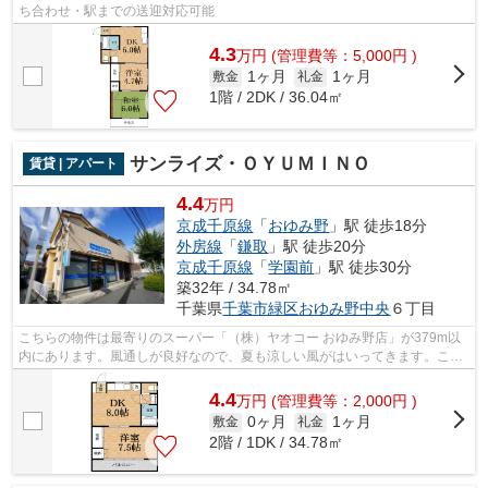
ち合わせ・駅までの送迎対応可能
4.3
万
円
(管理費等：5,000円 )
1ヶ月
1ヶ月
敷金
礼金
1階 / 2DK / 36.04㎡
サンライズ・ＯＹＵＭＩＮＯ
賃貸 | アパート
4.4
万円
京成千原線
「
おゆみ野
」駅 徒歩18分
外房線
「
鎌取
」駅 徒歩20分
京成千原線
「
学園前
」駅 徒歩30分
築32年 / 34.78㎡
千葉県
千葉市緑区
おゆみ野中央
６丁目
こちらの物件は最寄りのスーパー「（株）ヤオコー おゆみ野店」が379m以
内にあります。風通しが良好なので、夏も涼しい風がはいってきます。こち
らの物件は自走式駐車場がご利用いただ...
4.4
万
円
(管理費等：2,000円 )
0ヶ月
1ヶ月
敷金
礼金
2階 / 1DK / 34.78㎡