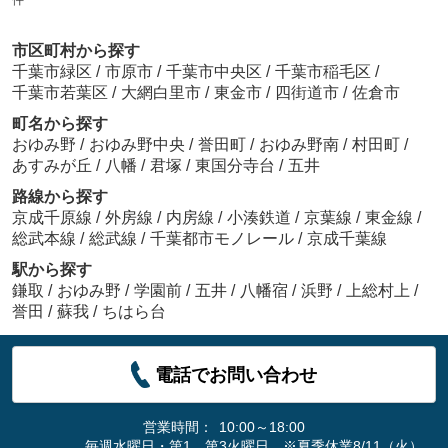
市区町村から探す
千葉市緑区
/
市原市
/
千葉市中央区
/
千葉市稲毛区
/
千葉市若葉区
/
大網白里市
/
東金市
/
四街道市
/
佐倉市
町名から探す
おゆみ野
/
おゆみ野中央
/
誉田町
/
おゆみ野南
/
村田町
/
あすみが丘
/
八幡
/
君塚
/
東国分寺台
/
五井
路線から探す
京成千原線
/
外房線
/
内房線
/
小湊鉄道
/
京葉線
/
東金線
/
総武本線
/
総武線
/
千葉都市モノレール
/
京成千葉線
駅から探す
鎌取
/
おゆみ野
/
学園前
/
五井
/
八幡宿
/
浜野
/
上総村上
/
誉田
/
蘇我
/
ちはら台
電話でお問い合わせ
営業時間：
10:00～18:00
毎週水曜日・第1、第3火曜日 ※夏季休業8/11（火）