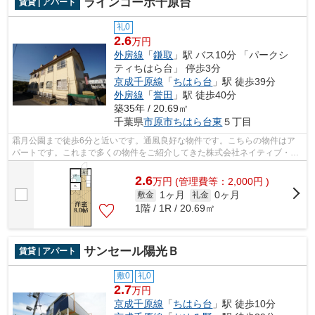
ラインコーポ千原台
賃貸 | アパート
礼0
2.6
万円
外房線
「
鎌取
」駅 バス10分 「パークシ
ティちはら台」 停歩3分
京成千原線
「
ちはら台
」駅 徒歩39分
外房線
「
誉田
」駅 徒歩40分
築35年 / 20.69㎡
千葉県
市原市
ちはら台東
５丁目
霜月公園まで徒歩6分と近いです。通風良好な物件です。こちらの物件はア
パートです。これまで多くの物件をご紹介してきた株式会社ネイティブ・ト
ラストだからこそ、ご紹介できる物件が...
2.6
万
円
(管理費等：2,000円 )
1ヶ月
0ヶ月
敷金
礼金
1階 / 1R / 20.69㎡
サンセール陽光Ｂ
賃貸 | アパート
敷0
礼0
2.7
万円
京成千原線
「
ちはら台
」駅 徒歩10分