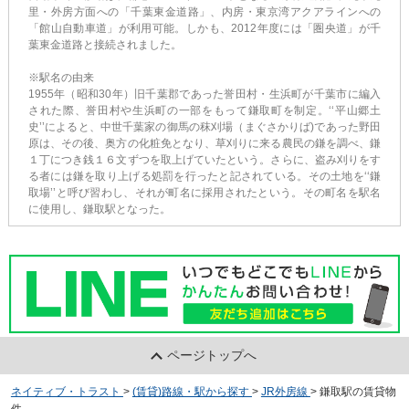
里・外房方面への「千葉東金道路」、内房・東京湾アクアラインへの
「館山自動車道」が利用可能。しかも、2012年度には「圏央道」が千
葉東金道路と接続されました。
※駅名の由来
1955年（昭和30年）旧千葉郡であった誉田村・生浜町が千葉市に編入
された際、誉田村や生浜町の一部をもって鎌取町を制定。‘‘平山郷土
史’’によると、中世千葉家の御馬の秣刈場（まぐさかりば)であった野田
原は、その後、奥方の化粧免となり、草刈りに来る農民の鎌を調べ、鎌
１丁につき銭１６文ずつを取上げていたという。さらに、盗み刈りをす
る者には鎌を取り上げる処罰を行ったと記されている。その土地を‘‘鎌
取場’’と呼び習わし、それが町名に採用されたという。その町名を駅名
に使用し、鎌取駅となった。
ページトップへ
ネイティブ・トラスト
>
(賃貸)路線・駅から探す
>
JR外房線
>
鎌取駅の賃貸物
件