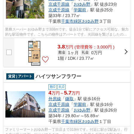
京成千原線
「
おゆみ野
」駅 徒歩23分
京成千原線
「
学園前
」駅 徒歩25分
築33年 / 23.77㎡
千葉県
千葉市緑区
おゆみ野
３丁目
業務スーパー おゆみ野まで308mです。徒歩1分で駅にアクセス可能な、魅力
的な駅近物件です。こちらの物件はアパートです。光回線を繋げましたので
パソコン作業がスムーズです。外房線...
3.8
万
円
(管理費等：3,000円 )
1ヶ月
0万円
敷金
礼金
1階 / 1DK / 23.77㎡
ハイツサンフラワー
賃貸 | アパート
敷0
礼0
4
5.7
万円～
万円
外房線
「
鎌取
」駅 徒歩16分
京成千原線
「
学園前
」駅 徒歩16分
京成千原線
「
おゆみ野
」駅 徒歩26分
築34年 / 29.80㎡～55.89㎡
千葉県
千葉市緑区
おゆみ野
１丁目
ファミリーマートおゆみ野一丁目店まで319mです。付近に駅が2駅あり、行