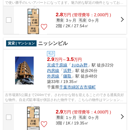
で使い勝手のいいアパートになってます。魅力的な駅近の物件となってお
り、駅まで徒歩10分となります。最上階...
2.8
万
円
(管理費等：2,000円 )
3ヶ月
0ヶ月
敷金
礼金
2階 / 2K / 27.54㎡
ニッシンビル
賃貸 | マンション
礼0
2.9
3.5
万円～
万円
京成千原線
「
おゆみ野
」駅 徒歩22分
内房線
「
浜野
」駅 徒歩26分
外房線
「
鎌取
」駅 徒歩48分
築33年 / 19.35㎡
千葉県
千葉市緑区
古市場町
古市場第5公園まで244mです。さわやかな朝を迎えることのできる通風良好
な物件。自走式駐車場が併設された物件です。こちらの物件はマンションで
す。千葉市緑区エリアの賃貸情報は株式...
2.9
万
円
(管理費等：4,000円 )
1ヶ月
0ヶ月
敷金
礼金
3階 / 1K / 19.35㎡