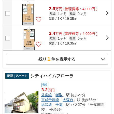
2.9
万
円
(管理費等：4,000円 )
1ヶ月
0ヶ月
敷金
礼金
3階 / 1K / 19.35㎡
3.4
万
円
(管理費等：4,000円 )
1ヶ月
0ヶ月
敷金
礼金
6階 / 1K / 19.35㎡
1
残り
件を表示する
シティハイムフローラ
賃貸 | アパート
敷0
3.2
万円
外房線
「
鎌取
」駅 徒歩27分
京成千原線
「
大森台
」駅 徒歩38分
総武線
「
千葉
」駅 バス27分 「千葉南高
校」 停歩6分