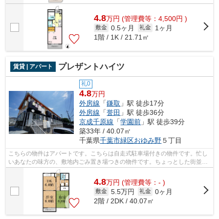
4.8
万
円
(管理費等：4,500円 )
0.5ヶ月
1ヶ月
敷金
礼金
1階 / 1K / 21.71㎡
プレザントハイツ
賃貸 | アパート
礼0
4.8
万円
外房線
「
鎌取
」駅 徒歩17分
外房線
「
誉田
」駅 徒歩36分
京成千原線
「
学園前
」駅 徒歩39分
築33年 / 40.07㎡
千葉県
千葉市緑区
おゆみ野
５丁目
こちらの物件はアパートです。こちらは自走式駐車場付きの物件です。忙し
いあなたの味方の、敷地内ごみ置き場つきの物件です。ちょっとした街並み
の様な大型タウン内のアパートになり...
4.8
万
円
(管理費等：- )
5.5万円
0ヶ月
敷金
礼金
2階 / 2DK / 40.07㎡