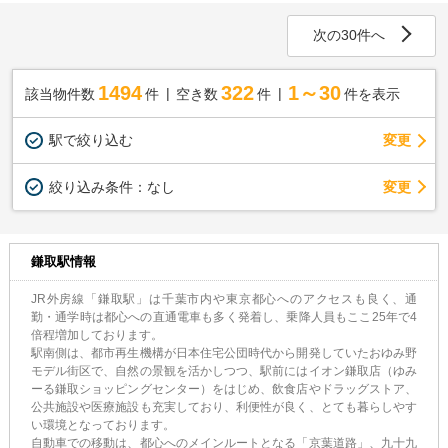
次の30件へ
1494
322
1～30
該当物件数
件
空き数
件
件を表示
駅で絞り込む
変更
変更
絞り込み条件：
なし
鎌取駅情報
JR外房線「鎌取駅」は千葉市内や東京都心へのアクセスも良く、通
勤・通学時は都心への直通電車も多く発着し、乗降人員もここ25年で4
倍程増加しております。
駅南側は、都市再生機構が日本住宅公団時代から開発していたおゆみ野
モデル街区で、自然の景観を活かしつつ、駅前にはイオン鎌取店（ゆみ
ーる鎌取ショッピングセンター）をはじめ、飲食店やドラッグストア、
公共施設や医療施設も充実しており、利便性が良く、とても暮らしやす
い環境となっております。
自動車での移動は、都心へのメインルートとなる「京葉道路」、九十九