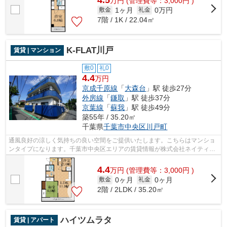
万
円
(管理費等：3,000円 )
1ヶ月
0万円
敷金
礼金
7階 / 1K / 22.04㎡
K-FLAT川戸
賃貸 | マンション
敷0
礼0
4.4
万円
京成千原線
「
大森台
」駅 徒歩27分
外房線
「
鎌取
」駅 徒歩37分
京葉線
「
蘇我
」駅 徒歩49分
築55年 / 35.20㎡
千葉県
千葉市中央区
川戸町
通風良好の涼しく気持ちの良い空間をご提供いたします。こちらはマンショ
ンタイプになります。千葉市中央区エリアの賃貸情報が株式会社ネイティ
ブ・トラストには豊富にございます。 お...
4.4
万
円
(管理費等：3,000円 )
0ヶ月
0ヶ月
敷金
礼金
2階 / 2LDK / 35.20㎡
ハイツムラタ
賃貸 | アパート