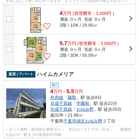
き先に応じて使い分けができます。ちょっとした街並みの様な大型タウン内
の物件になります。株式会社ネイティブ...
4
万
円
(管理費等：3,000円 )
0ヶ月
0ヶ月
敷金
礼金
2階 / 1DK / 29.80㎡
5.7
万
円
(管理費等：3,000円 )
0ヶ月
0ヶ月
敷金
礼金
2階 / 3DK / 55.89㎡
ハイムカメリア
賃貸 | アパート
敷0
4
5.5
万円～
万円
外房線
「
鎌取
」駅 徒歩8分
京成千原線
「
学園前
」駅 徒歩22分
京成千原線
「
おゆみ野
」駅 徒歩25分
築32年 / 21.88㎡
千葉県
千葉市緑区
おゆみ野
２丁目
～ネット無料・経済的な都市ガス～ 安心のＴＶドアホン付き♪ 現地待
ち合わせ・駅までの送迎対応可能