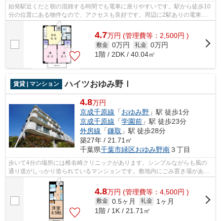
始発駅近くだと朝の混雑する時間でも電車に座りやすいです。駅から徒歩10
分の位置にある物件なので、アクセスも良好です。周辺に2駅ありの電車通
勤しやすいアパートです。インターネッ...
4.7
万
円
(管理費等：2,500円 )
0万円
0万円
敷金
礼金
1階 / 2DK / 40.04㎡
ハイツおゆみ野Ⅰ
賃貸 | マンション
4.8
万円
京成千原線
「
おゆみ野
」駅 徒歩1分
京成千原線
「
学園前
」駅 徒歩23分
外房線
「
鎌取
」駅 徒歩28分
築27年 / 21.71㎡
千葉県
千葉市緑区
おゆみ野南
３丁目
歩いて4分の場所には椎名崎クリニックがあります。シンプルながらも風の
通り道がしっかり造られているマンションです。敷地内にごみ置き場がある
マンションです。入居の当日からインタ...
4.8
万
円
(管理費等：4,500円 )
0.5ヶ月
1ヶ月
敷金
礼金
1階 / 1K / 21.71㎡