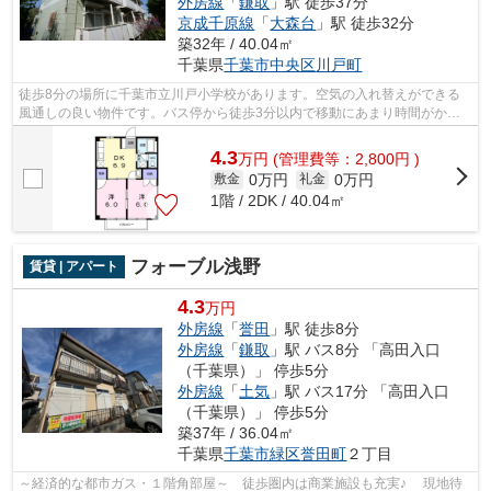
外房線
「
鎌取
」駅 徒歩37分
京成千原線
「
大森台
」駅 徒歩32分
築32年 / 40.04㎡
千葉県
千葉市中央区
川戸町
徒歩8分の場所に千葉市立川戸小学校があります。空気の入れ替えができる
風通しの良い物件です。バス停から徒歩3分以内で移動にあまり時間がかか
りません。敷地内ごみ置き場は、忙しい...
4.3
万
円
(管理費等：2,800円 )
0万円
0万円
敷金
礼金
1階 / 2DK / 40.04㎡
フォーブル浅野
賃貸 | アパート
4.3
万円
外房線
「
誉田
」駅 徒歩8分
外房線
「
鎌取
」駅 バス8分 「高田入口
（千葉県）」 停歩5分
外房線
「
土気
」駅 バス17分 「高田入口
（千葉県）」 停歩5分
築37年 / 36.04㎡
千葉県
千葉市緑区
誉田町
２丁目
～経済的な都市ガス・１階角部屋～ 徒歩圏内は商業施設も充実♪ 現地待