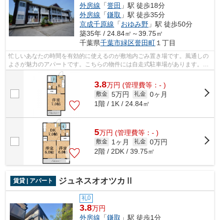
外房線
「
誉田
」駅 徒歩18分
外房線
「
鎌取
」駅 徒歩35分
京成千原線
「
おゆみ野
」駅 徒歩50分
築35年 / 24.84㎡～39.75㎡
千葉県
千葉市緑区
誉田町
１丁目
忙しいあなたの時間を有効的に使えるのが敷地内ごみ置き場です。風通しの
よさが魅力のアパートです。こちらの物件には自走式駐車場があります。こ
ちらの物件はアパートです。千葉市緑...
3.8
万
円
(管理費等：- )
5万円
0ヶ月
敷金
礼金
1階 / 1K / 24.84㎡
5
万
円
(管理費等：- )
1ヶ月
0万円
敷金
礼金
2階 / 2DK / 39.75㎡
ジュネスオオツカⅡ
賃貸 | アパート
礼0
3.8
万円
外房線
「
鎌取
」駅 徒歩1分