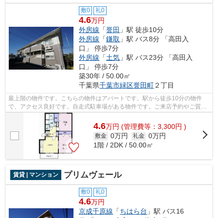
敷0
礼0
4.6
万円
外房線
「
誉田
」駅 徒歩10分
外房線
「
鎌取
」駅 バス8分 「高田入
口」 停歩7分
外房線
「
土気
」駅 バス23分 「高田入
口」 停歩7分
築30年 / 50.00㎡
千葉県
千葉市緑区
誉田町
２丁目
最上階の物件です。こちらの物件はアパートです。駅から徒歩10分の物件
で、アクセス良好です。自走式駐車場がある物件です。ご来店予約やご質問
などは043-300-0080から承っております...
4.6
万
円
(管理費等：3,300円 )
0万円
0万円
敷金
礼金
1階 / 2DK / 50.00㎡
プリムヴェール
賃貸 | マンション
敷0
礼0
4.6
万円
京成千原線
「
ちはら台
」駅 バス16