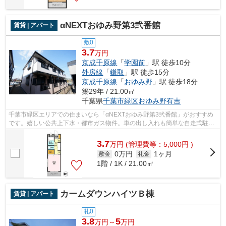
αNEXTおゆみ野第3弐番館
賃貸 | アパート
敷0
3.7
万円
京成千原線
「
学園前
」駅 徒歩10分
外房線
「
鎌取
」駅 徒歩15分
京成千原線
「
おゆみ野
」駅 徒歩18分
築29年 / 21.00㎡
千葉県
千葉市緑区
おゆみ野有吉
千葉市緑区エリアでの住まいなら「αNEXTおゆみ野第3弐番館」がおすすめ
です。嬉しい公共上下水・都市ガス物件。車の出し入れも簡単な自走式駐車
場有。駐車場が空いていますので、車の...
3.7
万
円
(管理費等：5,000円 )
0万円
1ヶ月
敷金
礼金
1階 / 1K / 21.00㎡
カームダウンハイツＢ棟
賃貸 | アパート
礼0
3.8
5
万円～
万円