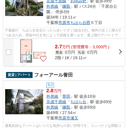
京成千原線
「
おゆみ野
」駅 徒歩39分
外房線
「
鎌取
」駅 バス24分 「千原台公
園」 停歩3分
築34年 / 19.11㎡
千葉県
市原市
ちはら台西
５丁目
千葉銀行 ちはら台支店だったら歩いてすぐ(徒歩2分)。物件の近くに駅が2
つあるため、用途や行き先によって経路を選べます。最上階のアパートで
す。こちらの物件はアパートです。ご来...
2.7
万
円
(管理費等：3,000円 )
0万円
0万円
敷金
礼金
2階 / 1K / 19.11㎡
フォーアール誉田
賃貸 | アパート
礼0
2.8
万円
外房線
「
誉田
」駅 徒歩10分
京成千原線
「
ちはら台
」駅 徒歩69分
外房線
「
鎌取
」駅 徒歩59分
築49年 / 27.54㎡
千葉県
市原市
瀬又
通風良好なアパートはいつでも気持ちの良い空間です。コンパクトな間取り