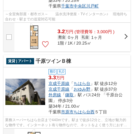
築33年 / 20.25㎡
千葉県
千葉市中央区
川戸町
～全室角部屋・都市ガス～ 温水洗浄便座・TVインターホン♪ 現地待ち
合わせ・駅までの送迎対応可能
3.2
万
円
(管理費等：3,000円 )
0ヶ月
1ヶ月
敷金
礼金
1階 / 1K / 20.25㎡
千原ツインＢ棟
賃貸 | アパート
敷0
礼0
3.3
万円
京成千原線
「
ちはら台
」駅 徒歩12分
京成千原線
「
おゆみ野
」駅 徒歩37分
外房線
「
鎌取
」駅 バス24分 「千原台公
園」 停歩3分
築34年 / 21.00㎡
千葉県
市原市
ちはら台西
５丁目
業務スーパーちはら台店まで440mです。駅まで徒歩12分と、立地が魅力的
な物件です。インターネット有り物件なので、ネットをよく使う方におすす
めです。ご来店予約やご質問などは043-3...