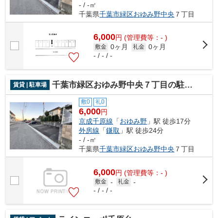
- / -㎡
千葉県
千葉市緑区
おゆみ野中央
７丁目
6,000
円
(管理費等：- )
0ヶ月
0ヶ月
敷金
礼金
- / - / -
千葉市緑区おゆみ野中央７丁目の駐車場
賃貸 | 駐車場
敷0
礼0
6,000
円
京成千原線
「
おゆみ野
」駅 徒歩17分
外房線
「
鎌取
」駅 徒歩24分
- / -㎡
千葉県
千葉市緑区
おゆみ野中央
７丁目
6,000
円
(管理費等：- )
敷金
-
礼金
-
- / - / -