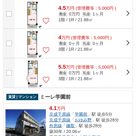
4.5
万
円
(管理費等：5,000円 )
0万円
1ヶ月
敷金
礼金
1階 / 1R / 21.88㎡
4
万
円
(管理費等：5,000円 )
0ヶ月
0ヶ月
敷金
礼金
3階 / 1R / 21.88㎡
5.5
万
円
(管理費等：5,000円 )
0万円
1ヶ月
敷金
礼金
3階 / 1R / 21.88㎡
ミーレ学園前
賃貸 | マンション
4.1
万円
京成千原線
「
学園前
」駅 徒歩5分
京成千原線
「
おゆみ野
」駅 徒歩28分
外房線
「
鎌取
」駅 徒歩28分
築30年 / 20.06㎡