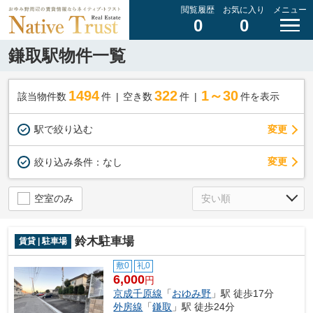
閲覧履歴
お気に入り
メニュー
0
0
鎌取駅物件一覧
1494
322
1～30
該当物件数
件
空き数
件
件を表示
駅で絞り込む
変更
変更
絞り込み条件：
なし
空室のみ
鈴木駐車場
賃貸 | 駐車場
敷0
礼0
6,000
円
京成千原線
「
おゆみ野
」駅 徒歩17分
外房線
「
鎌取
」駅 徒歩24分