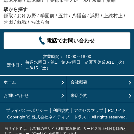
総武本線
/
総武線
/
千葉都市モノレール
/
京成千葉線
駅から探す
鎌取
/
おゆみ野
/
学園前
/
五井
/
八幡宿
/
浜野
/
上総村上
/
誉田
/
蘇我
/
ちはら台
電話でお問い合わせ
営業時間：
10:00～18:00
毎週水曜日・第1、第3火曜日 ※夏季休業8/11（火）
定休日：
～8/15（土）
ホーム
会社概要
お問い合わせ
来店予約
プライバシーポリシー
利用規約
アクセスマップ
PCサイト
Copyright(c) 株式会社ネイティブ・トラスト All rights reserved.
当サイトでは、お客様の当サイト利用状況把握、サービス向上検討を目的と
して、クッキー（Cookie）を使用しています。