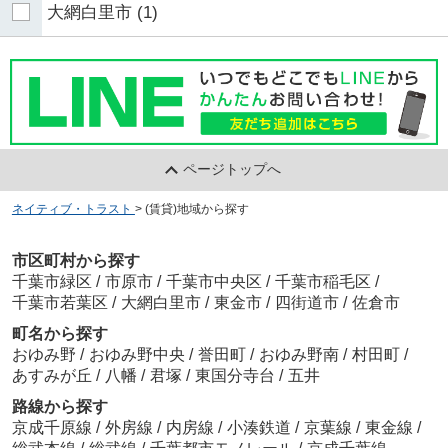
大網白里市
(1)
ページトップへ
ネイティブ・トラスト
>
(賃貸)地域から探す
市区町村から探す
千葉市緑区
/
市原市
/
千葉市中央区
/
千葉市稲毛区
/
千葉市若葉区
/
大網白里市
/
東金市
/
四街道市
/
佐倉市
町名から探す
おゆみ野
/
おゆみ野中央
/
誉田町
/
おゆみ野南
/
村田町
/
あすみが丘
/
八幡
/
君塚
/
東国分寺台
/
五井
路線から探す
京成千原線
/
外房線
/
内房線
/
小湊鉄道
/
京葉線
/
東金線
/