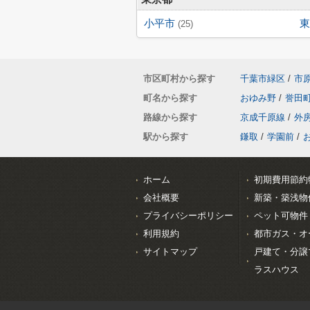
小平市
東
(25)
市区町村から探す
千葉市緑区
/
市
町名から探す
おゆみ野
/
誉田
路線から探す
京成千原線
/
外
駅から探す
鎌取
/
学園前
/
ホーム
初期費用節約
会社概要
新築・築浅物
プライバシーポリシー
ペット可物件
利用規約
都市ガス・オ
サイトマップ
戸建て・分譲
ラスハウス