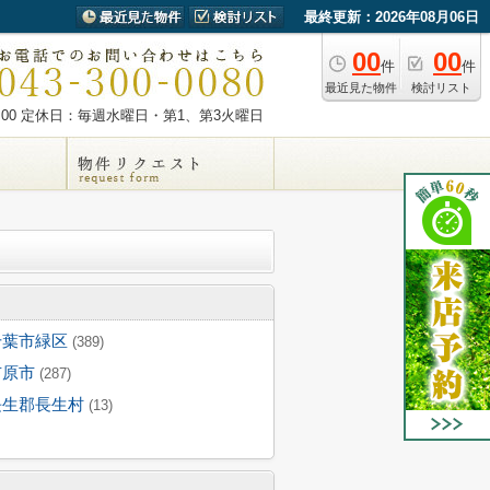
最終更新：2026年08月06日
00
00
件
件
最近見た物件
検討リスト
00
定休日：毎週水曜日・第1、第3火曜日
千葉市緑区
(389)
市原市
(287)
長生郡長生村
(13)