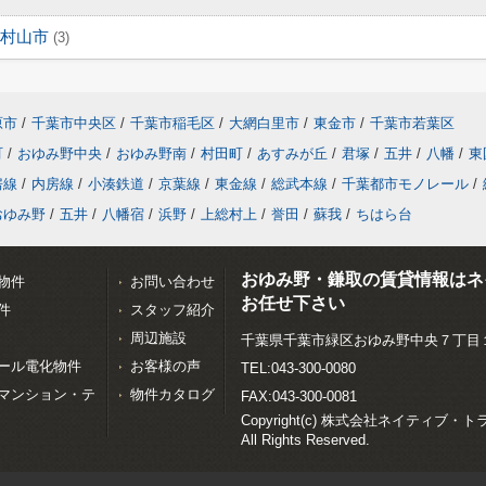
村山市
(3)
原市
/
千葉市中央区
/
千葉市稲毛区
/
大網白里市
/
東金市
/
千葉市若葉区
町
/
おゆみ野中央
/
おゆみ野南
/
村田町
/
あすみが丘
/
君塚
/
五井
/
八幡
/
東
房線
/
内房線
/
小湊鉄道
/
京葉線
/
東金線
/
総武本線
/
千葉都市モノレール
/
おゆみ野
/
五井
/
八幡宿
/
浜野
/
上総村上
/
誉田
/
蘇我
/
ちはら台
おゆみ野・鎌取の賃貸情報はネ
物件
お問い合わせ
お任せ下さい
件
スタッフ紹介
周辺施設
千葉県千葉市緑区おゆみ野中央７丁目
ール電化物件
お客様の声
TEL:043-300-0080
マンション・テ
物件カタログ
FAX:043-300-0081
Copyright(c) 株式会社ネイティブ・
All Rights Reserved.