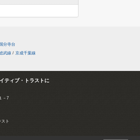
国分寺台
総武線
/
京成千葉線
イティブ・トラストに
１－7
トラスト