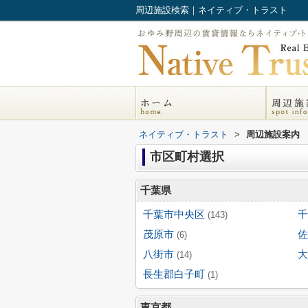
周辺施設検索｜ネイティブ・トラスト
ネイティブ・トラスト
>
周辺施設案内
市区町村選択
千葉県
千葉市中央区
千
(143)
茂原市
佐
(6)
八街市
大
(14)
長生郡白子町
(1)
東京都