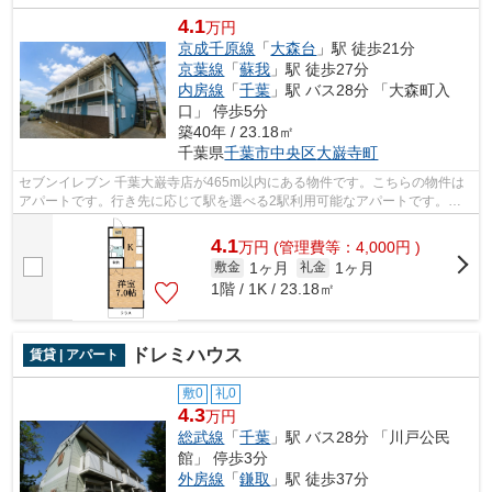
4.1
万円
京成千原線
「
大森台
」駅 徒歩21分
京葉線
「
蘇我
」駅 徒歩27分
内房線
「
千葉
」駅 バス28分 「大森町入
口」 停歩5分
築40年 / 23.18㎡
千葉県
千葉市中央区
大巌寺町
セブンイレブン 千葉大巌寺店が465m以内にある物件です。こちらの物件は
アパートです。行き先に応じて駅を選べる2駅利用可能なアパートです。株
式会社ネイティブ・トラストは、あなた...
4.1
万
円
(管理費等：4,000円 )
1ヶ月
1ヶ月
敷金
礼金
1階 / 1K / 23.18㎡
ドレミハウス
賃貸 | アパート
敷0
礼0
4.3
万円
総武線
「
千葉
」駅 バス28分 「川戸公民
館」 停歩3分
外房線
「
鎌取
」駅 徒歩37分