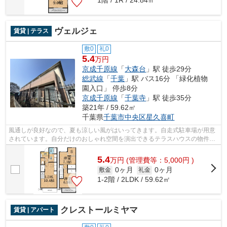
1階 / 1R / 24.84㎡
ヴェルジェ
賃貸 | テラス
敷0
礼0
5.4
万円
京成千原線
「
大森台
」駅 徒歩29分
総武線
「
千葉
」駅 バス16分 「緑化植物
園入口」 停歩8分
京成千原線
「
千葉寺
」駅 徒歩35分
築21年 / 59.62㎡
千葉県
千葉市中央区
星久喜町
風通しが良好なので、夏も涼しい風がはいってきます。自走式駐車場が用意
されています。自分だけのおしゃれ空間を演出できるテラスハウスの物件で
す。千葉市中央区で戸建てを探すなら...
5.4
万
円
(管理費等：5,000円 )
0ヶ月
0ヶ月
敷金
礼金
1-2階 / 2LDK / 59.62㎡
クレストールミヤマ
賃貸 | アパート