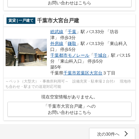
お問い合わせはこちら
千葉市大宮台戸建
賃貸 | 一戸建て
総武線
「
千葉
」駅 バス33分 「坊谷
津」 停歩3分
外房線
「
鎌取
」駅 バス13分 「東山科入
口」 停歩5分
千葉都市モノレール
「
千城台
」駅 バス15
分 「東山科入口」 停歩5分
築5年
千葉県
千葉市若葉区
大宮台
３丁目
～ペット（大型犬）・事務所利用可～ 設備充実・駐車場２台付♪ 現地待
ち合わせ・駅までの送迎対応可能
現在空室情報がありません。
「千葉市大宮台戸建」への
お問い合わせはこちら
次の30件へ