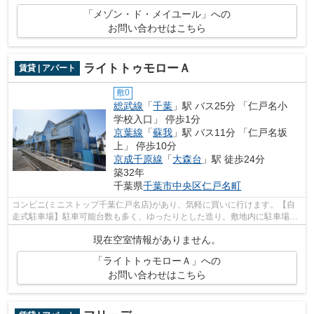
「メゾン・ド・メイユール」への
お問い合わせはこちら
ライトトゥモローＡ
賃貸 | アパート
敷0
総武線
「
千葉
」駅 バス25分 「仁戸名小
学校入口」 停歩1分
京葉線
「
蘇我
」駅 バス11分 「仁戸名坂
上」 停歩10分
京成千原線
「
大森台
」駅 徒歩24分
築32年
千葉県
千葉市中央区
仁戸名町
コンビニ(ミニストップ千葉仁戸名店)があり、気軽に買いに行けます。【自
走式駐車場】駐車可能台数も多く、ゆったりとした造り。敷地内に駐車場の
空きがある為、車を所有している方に...
現在空室情報がありません。
「ライトトゥモローＡ」への
お問い合わせはこちら