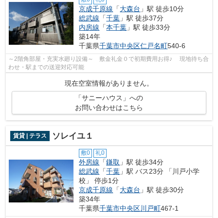
京成千原線
「
大森台
」駅 徒歩10分
総武線
「
千葉
」駅 徒歩37分
内房線
「
本千葉
」駅 徒歩33分
築14年
千葉県
千葉市中央区
仁戸名町
540-6
～2階角部屋・充実水廻り設備～ 敷金礼金０で初期費用お得♪ 現地待ち合
わせ・駅までの送迎対応可能
現在空室情報がありません。
「サニーハウス」への
お問い合わせはこちら
ソレイユ１
賃貸 | テラス
敷0
礼0
外房線
「
鎌取
」駅 徒歩34分
総武線
「
千葉
」駅 バス23分 「川戸小学
校」 停歩1分
京成千原線
「
大森台
」駅 徒歩30分
築34年
千葉県
千葉市中央区
川戸町
467-1