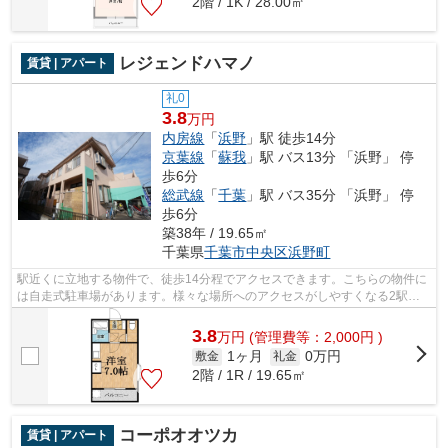
2階 / 1K / 28.00㎡
レジェンドハマノ
賃貸 | アパート
礼0
3.8
万円
内房線
「
浜野
」駅 徒歩14分
京葉線
「
蘇我
」駅 バス13分 「浜野」 停
歩6分
総武線
「
千葉
」駅 バス35分 「浜野」 停
歩6分
築38年 / 19.65㎡
千葉県
千葉市中央区
浜野町
駅近くに立地する物件で、徒歩14分程でアクセスできます。こちらの物件に
は自走式駐車場があります。様々な場所へのアクセスがしやすくなる2駅利
用可能な物件です。ネット回線が導入さ...
3.8
万
円
(管理費等：2,000円 )
1ヶ月
0万円
敷金
礼金
2階 / 1R / 19.65㎡
コーポオオツカ
賃貸 | アパート