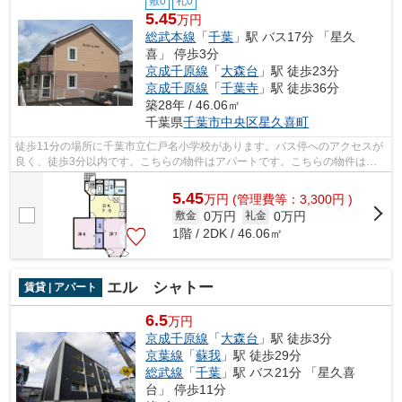
敷0
礼0
5.45
万円
総武本線
「
千葉
」駅 バス17分 「星久
喜」 停歩3分
京成千原線
「
大森台
」駅 徒歩23分
京成千原線
「
千葉寺
」駅 徒歩36分
築28年 / 46.06㎡
千葉県
千葉市中央区
星久喜町
徒歩11分の場所に千葉市立仁戸名小学校があります。バス停へのアクセスが
良く、徒歩3分以内です。こちらの物件はアパートです。こちらの物件はイ
ンターネットをご利用いただけます。明...
5.45
万
円
(管理費等：3,300円 )
0万円
0万円
敷金
礼金
1階 / 2DK / 46.06㎡
エル シャトー
賃貸 | アパート
6.5
万円
京成千原線
「
大森台
」駅 徒歩3分
京葉線
「
蘇我
」駅 徒歩29分
総武線
「
千葉
」駅 バス21分 「星久喜
台」 停歩11分