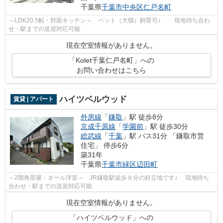
千葉県
千葉市中央区
仁戸名町
～LDK20.5帖・対面キッチン～ ペット（犬猫）飼育可♪ 現地待ち合わ
せ・駅までの送迎対応可能
現在空室情報がありません。
「Kolet千葉仁戸名町」への
お問い合わせはこちら
ハイツベルウッド
賃貸 | アパート
外房線
「
鎌取
」駅 徒歩8分
京成千原線
「
学園前
」駅 徒歩30分
総武線
「
千葉
」駅 バス31分 「鎌取市営
住宅」 停歩6分
築31年
千葉県
千葉市緑区
辺田町
～2階角部屋・オール洋室～ JR鎌取駅徒歩８分の好立地です♪ 現地待ち
合わせ・駅までの送迎対応可能
現在空室情報がありません。
「ハイツベルウッド」への