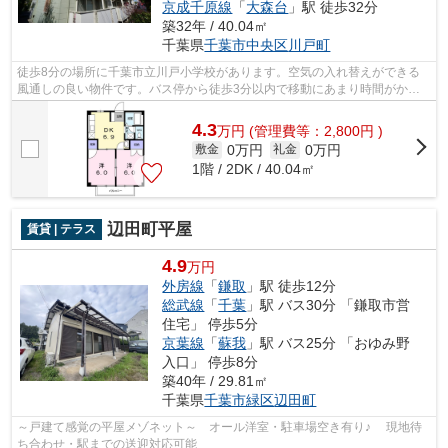
京成千原線
「
大森台
」駅 徒歩32分
築32年 / 40.04㎡
千葉県
千葉市中央区
川戸町
徒歩8分の場所に千葉市立川戸小学校があります。空気の入れ替えができる
風通しの良い物件です。バス停から徒歩3分以内で移動にあまり時間がかか
りません。敷地内ごみ置き場は、忙しい...
4.3
万
円
(管理費等：2,800円 )
0万円
0万円
敷金
礼金
1階 / 2DK / 40.04㎡
辺田町平屋
賃貸 | テラス
4.9
万円
外房線
「
鎌取
」駅 徒歩12分
総武線
「
千葉
」駅 バス30分 「鎌取市営
住宅」 停歩5分
京葉線
「
蘇我
」駅 バス25分 「おゆみ野
入口」 停歩8分
築40年 / 29.81㎡
千葉県
千葉市緑区
辺田町
～戸建て感覚の平屋メゾネット～ オール洋室・駐車場空き有り♪ 現地待
ち合わせ・駅までの送迎対応可能