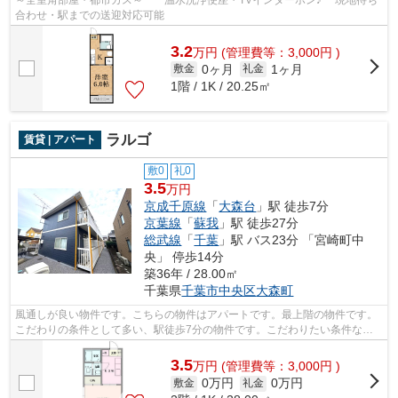
～全室角部屋・都市ガス～ 温水洗浄便座・TVインターホン♪ 現地待ち
合わせ・駅までの送迎対応可能
3.2
万
円
(管理費等：3,000円 )
0ヶ月
1ヶ月
敷金
礼金
1階 / 1K / 20.25㎡
ラルゴ
賃貸 | アパート
敷0
礼0
3.5
万円
京成千原線
「
大森台
」駅 徒歩7分
京葉線
「
蘇我
」駅 徒歩27分
総武線
「
千葉
」駅 バス23分 「宮崎町中
央」 停歩14分
築36年 / 28.00㎡
千葉県
千葉市中央区
大森町
風通しが良い物件です。こちらの物件はアパートです。最上階の物件です。
こだわりの条件として多い、駅徒歩7分の物件です。こだわりたい条件など
があれば、043-300-0080から株式会社ネ...
3.5
万
円
(管理費等：3,000円 )
0万円
0万円
敷金
礼金