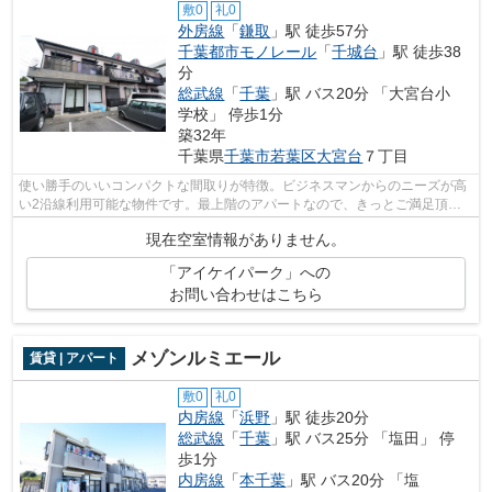
敷0
礼0
外房線
「
鎌取
」駅 徒歩57分
千葉都市モノレール
「
千城台
」駅 徒歩38
分
総武線
「
千葉
」駅 バス20分 「大宮台小
学校」 停歩1分
築32年
千葉県
千葉市若葉区
大宮台
７丁目
使い勝手のいいコンパクトな間取りが特徴。ビジネスマンからのニーズが高
い2沿線利用可能な物件です。最上階のアパートなので、きっとご満足頂け
るかと思います。四季折々の風を感じら...
現在空室情報がありません。
「アイケイパーク」への
お問い合わせはこちら
メゾンルミエール
賃貸 | アパート
敷0
礼0
内房線
「
浜野
」駅 徒歩20分
総武線
「
千葉
」駅 バス25分 「塩田」 停
歩1分
内房線
「
本千葉
」駅 バス20分 「塩