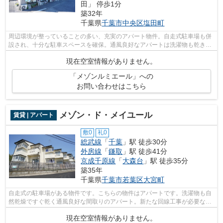
田」 停歩1分
築32年
千葉県
千葉市中央区
塩田町
周辺環境が整っていることの多い、充実のアパート物件。自走式駐車場も併
設され、十分な駐車スペースを確保。通風良好なアパートは洗濯物も乾きや
すい空間となっております。忙しいあ...
現在空室情報がありません。
「メゾンルミエール」への
お問い合わせはこちら
メゾン・ド・メイユール
賃貸 | アパート
敷0
礼0
総武線
「
千葉
」駅 徒歩30分
外房線
「
鎌取
」駅 徒歩41分
京成千原線
「
大森台
」駅 徒歩35分
築35年
千葉県
千葉市若葉区
大宮町
自走式の駐車場がある物件です。こちらの物件はアパートです。洗濯物も自
然乾燥ですぐ乾く通風良好な間取りのアパート。新たな回線工事が必要な
い、経済的なネット回線工事済み物件で...
現在空室情報がありません。