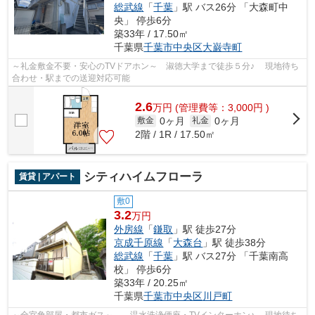
総武線
「
千葉
」駅 バス26分 「大森町中
央」 停歩6分
築33年 / 17.50㎡
千葉県
千葉市中央区
大巌寺町
～礼金敷金不要・安心のTVドアホン～ 淑徳大学まで徒歩５分♪ 現地待ち
合わせ・駅までの送迎対応可能
2.6
万
円
(管理費等：3,000円 )
0ヶ月
0ヶ月
敷金
礼金
2階 / 1R / 17.50㎡
シティハイムフローラ
賃貸 | アパート
敷0
3.2
万円
外房線
「
鎌取
」駅 徒歩27分
京成千原線
「
大森台
」駅 徒歩38分
総武線
「
千葉
」駅 バス27分 「千葉南高
校」 停歩6分
築33年 / 20.25㎡
千葉県
千葉市中央区
川戸町