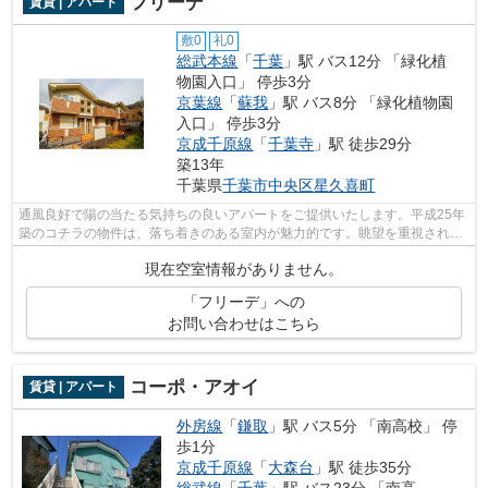
フリーデ
賃貸 | アパート
敷0
礼0
総武本線
「
千葉
」駅 バス12分 「緑化植
物園入口」 停歩3分
京葉線
「
蘇我
」駅 バス8分 「緑化植物園
入口」 停歩3分
京成千原線
「
千葉寺
」駅 徒歩29分
築13年
千葉県
千葉市中央区
星久喜町
通風良好で陽の当たる気持ちの良いアパートをご提供いたします。平成25年
築のコチラの物件は、落ち着きのある室内が魅力的です。眺望を重視される
方にはおすすめの綺麗な景色が楽しめ...
現在空室情報がありません。
「フリーデ」への
お問い合わせはこちら
コーポ・アオイ
賃貸 | アパート
外房線
「
鎌取
」駅 バス5分 「南高校」 停
歩1分
京成千原線
「
大森台
」駅 徒歩35分
総武線
「
千葉
」駅 バス23分 「南高