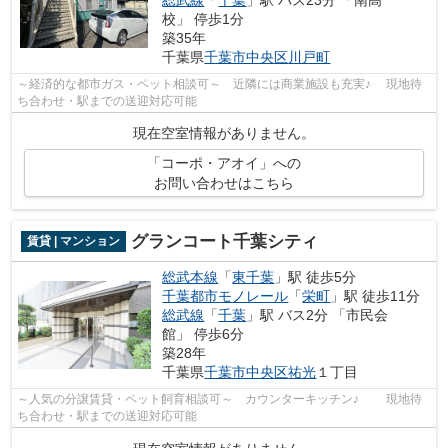
校」 停歩1分
築35年
千葉県
千葉市中央区
川戸町
～経済的な都市ガス・ペット相談可～ 近隣には商業施設も充実♪ 現地待
ち合わせ・駅までの送迎対応可能
現在空室情報がありません。
「コーポ・アオイ」への
お問い合わせはこちら
グランコート千葉シティ
賃貸 | マンション
総武本線
「
東千葉
」駅 徒歩5分
千葉都市モノレール
「
栄町
」駅 徒歩11分
総武線
「
千葉
」駅 バス2分 「市民会
館」 停歩6分
築28年
千葉県
千葉市中央区
祐光
１丁目
～人気の分譲賃貸・ペット飼育相談可～ カウンターキッチン♪ 現地待
ち合わせ・駅までの送迎対応可能