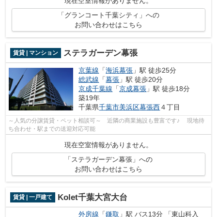
現在空室情報がありません。
「グランコート千葉シティ」への
お問い合わせはこちら
ステラガーデン幕張
賃貸 | マンション
京葉線
「
海浜幕張
」駅 徒歩25分
総武線
「
幕張
」駅 徒歩20分
京成千葉線
「
京成幕張
」駅 徒歩18分
築19年
千葉県
千葉市美浜区
幕張西
４丁目
～人気の分譲賃貸・ペット相談可～ 近隣の商業施設も豊富です♪ 現地待
ち合わせ・駅までの送迎対応可能
現在空室情報がありません。
「ステラガーデン幕張」への
お問い合わせはこちら
Kolet千葉大宮大台
賃貸 | 一戸建て
外房線
「
鎌取
」駅 バス13分 「東山科入