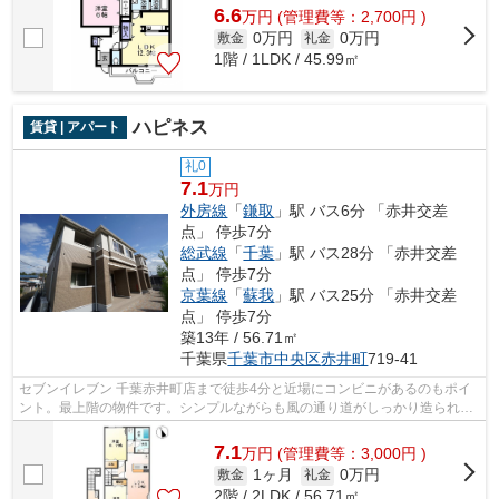
6.6
万
円
(管理費等：2,700円 )
0万円
0万円
敷金
礼金
1階 / 1LDK / 45.99㎡
ハピネス
賃貸 | アパート
礼0
7.1
万円
外房線
「
鎌取
」駅 バス6分 「赤井交差
点」 停歩7分
総武線
「
千葉
」駅 バス28分 「赤井交差
点」 停歩7分
京葉線
「
蘇我
」駅 バス25分 「赤井交差
点」 停歩7分
築13年 / 56.71㎡
千葉県
千葉市中央区
赤井町
719-41
セブンイレブン 千葉赤井町店まで徒歩4分と近場にコンビニがあるのもポイ
ント。最上階の物件です。シンプルながらも風の通り道がしっかり造られて
いる物件です。こちらの物件はアパー...
7.1
万
円
(管理費等：3,000円 )
1ヶ月
0万円
敷金
礼金
2階 / 2LDK / 56.71㎡