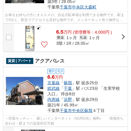
築3年 / 28.05㎡
千葉県
千葉市中央区
大森町
お車をお持ちの方にオススメの、自走式駐車場を利用できる物件です。駅ま
で3分と、駅近でアクセスも良好な物件です。インターネット有り物件なの
で、ネットをよく使う方におすすめです...
6.5
万
円
(管理費等：4,000円 )
1ヶ月
1ヶ月
敷金
礼金
3階 / 1R / 28.05㎡
アクアパレス
賃貸 | アパート
敷0
礼0
6.6
万円
京葉線
「
蘇我
」駅 徒歩25分
総武線
「
千葉
」駅 バス23分 「生実学校
入口」 停歩8分
内房線
「
浜野
」駅 徒歩29分
築21年 / 45.99㎡
千葉県
千葉市中央区
蘇我
４丁目
～対面キッチン～ 嬉しいインターネット（NURO光）無料♪ 現地待ち
合わせ・駅までの送迎対応可能