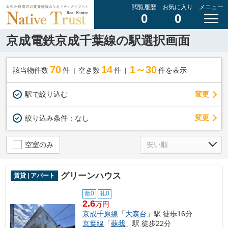
閲覧履歴
お気に入り
メニュー
0
0
京成電鉄京成千葉線の駅選択画面
70
14
1～30
該当物件数
件
空き数
件
件を表示
駅で絞り込む
変更
変更
絞り込み条件：
なし
空室のみ
グリーンハウス
賃貸 | アパート
敷0
礼0
2.6
万円
京成千原線
「
大森台
」駅 徒歩16分
京葉線
「
蘇我
」駅 徒歩22分