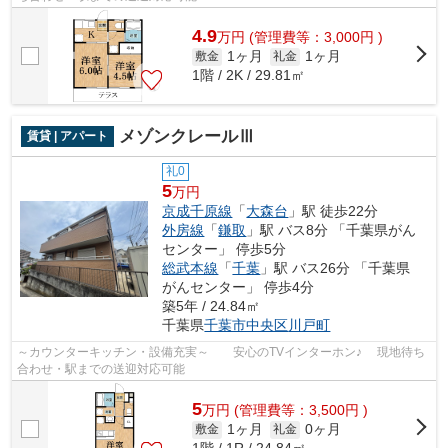
4.9
万
円
(管理費等：3,000円 )
1ヶ月
1ヶ月
敷金
礼金
1階 / 2K / 29.81㎡
メゾンクレールⅢ
賃貸 | アパート
礼0
5
万円
京成千原線
「
大森台
」駅 徒歩22分
外房線
「
鎌取
」駅 バス8分 「千葉県がん
センター」 停歩5分
総武本線
「
千葉
」駅 バス26分 「千葉県
がんセンター」 停歩4分
築5年 / 24.84㎡
千葉県
千葉市中央区
川戸町
～カウンターキッチン・設備充実～ 安心のTVインターホン♪ 現地待ち
合わせ・駅までの送迎対応可能
5
万
円
(管理費等：3,500円 )
1ヶ月
0ヶ月
敷金
礼金