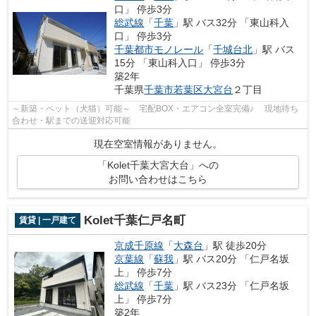
口」 停歩3分
総武線
「
千葉
」駅 バス32分 「東山科入
口」 停歩3分
千葉都市モノレール
「
千城台北
」駅 バス
15分 「東山科入口」 停歩3分
築2年
千葉県
千葉市若葉区
大宮台
２丁目
～新築・ペット（犬猫）可能～ 宅配BOX・エアコン全室完備♪ 現地待ち
合わせ・駅までの送迎対応可能
現在空室情報がありません。
「Kolet千葉大宮大台」への
お問い合わせはこちら
Kolet千葉仁戸名町
賃貸 | 一戸建て
京成千原線
「
大森台
」駅 徒歩20分
京葉線
「
蘇我
」駅 バス20分 「仁戸名坂
上」 停歩7分
総武線
「
千葉
」駅 バス23分 「仁戸名坂
上」 停歩7分
築2年