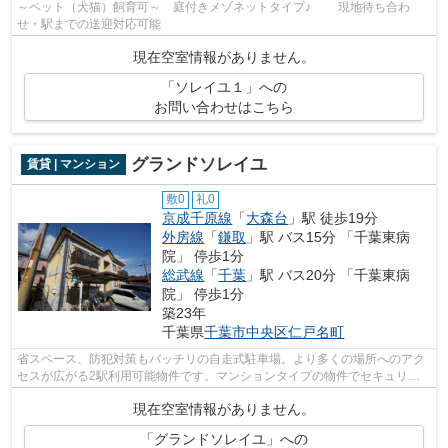
～ペット（犬猫）飼育可～ 庭付きメゾネットタイプ♪ 現地待ち合わ
せ・駅までの送迎対応可能
現在空室情報がありません。
「ソレイユ１」への
お問い合わせはこちら
グランドソレイユ
賃貸 | マンション
敷0
礼0
京成千原線
「
大森台
」駅 徒歩19分
外房線
「
鎌取
」駅 バス15分 「千葉東病
院」 停歩1分
総武線
「
千葉
」駅 バス20分 「千葉東病
院」 停歩1分
築23年
千葉県
千葉市中央区
仁戸名町
省スペース、防犯対策もバッチリの自走式駐車場。より多くの場所へのアク
セスが広がる2駅利用可能物件です。マンションタイプの物件でセキュリテ
ィ面も充実しています。1フロア2住戸で...
現在空室情報がありません。
「グランドソレイユ」への