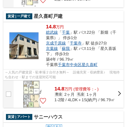
星久喜町戸建
賃貸 | 一戸建て
14.8
万円
総武線
「
千葉
」駅 バス22分 「新畑（千
葉県）」 停歩1分
京成千原線
「
千葉寺
」駅 徒歩27分
京葉線
「
蘇我
」駅 バス11分 「星久喜坂
下」 停歩3分
築4年 / 96.79㎡
千葉県
千葉市中央区
星久喜町
～人気の戸建賃貸・駐車場２台付き無料～ 設備充実・収納豊富♪ 現地待
ち合わせ・駅までの送迎対応可能
14.8
万
円
(管理費等：- )
2ヶ月
1ヶ月
敷金
礼金
1-2階 / 4LDK＋1S(納戸) / 96.79㎡
サニーハウス
賃貸 | アパート
敷0
礼0