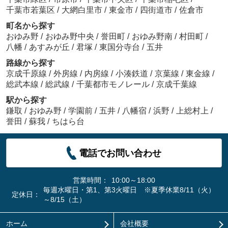
千葉市若葉区
/
大網白里市
/
東金市
/
四街道市
/
佐倉市
町名から探す
おゆみ野
/
おゆみ野中央
/
誉田町
/
おゆみ野南
/
村田町
/
八幡
/
あすみが丘
/
君塚
/
東国分寺台
/
五井
路線から探す
京成千原線
/
外房線
/
内房線
/
小湊鉄道
/
京葉線
/
東金線
/
総武本線
/
総武線
/
千葉都市モノレール
/
京成千葉線
駅から探す
鎌取
/
おゆみ野
/
学園前
/
五井
/
八幡宿
/
浜野
/
上総村上
/
誉田
/
蘇我
/
ちはら台
電話でお問い合わせ
営業時間：
10:00～18:00
毎週水曜日・第1、第3火曜日 ※夏季休業8/11（火）
定休日：
～8/15（土）
ホーム
会社概要