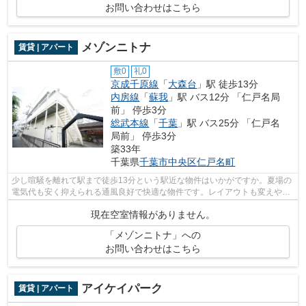
お問い合わせはこちら
メゾンニトナ
賃貸 | アパート
敷0
礼0
京成千原線
「
大森台
」駅 徒歩13分
内房線
「
蘇我
」駅 バス12分 「仁戸名局
前」 停歩3分
総武本線
「
千葉
」駅 バス25分 「仁戸名
局前」 停歩3分
築33年
千葉県
千葉市中央区
仁戸名町
少し喧騒を離れて駅まで徒歩13分という駅近な物件はいかがですか。夏場の
電気代も安く抑えられる通風良好で快適な物件です。レイアウトも変えやす
いコンパクトな間取りのアパートです...
現在空室情報がありません。
「メゾンニトナ」への
お問い合わせはこちら
アイケイパーク
賃貸 | アパート