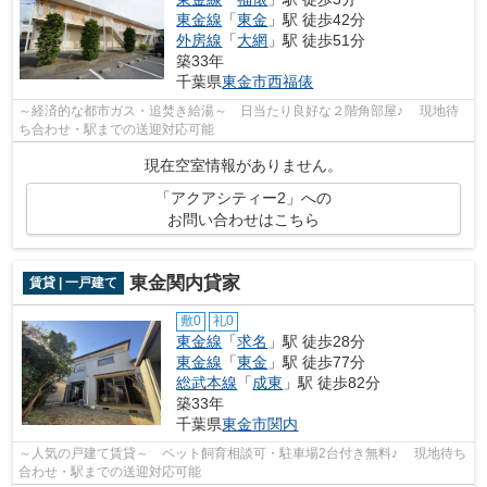
東金線
「
東金
」駅 徒歩42分
外房線
「
大網
」駅 徒歩51分
築33年
千葉県
東金市
西福俵
～経済的な都市ガス・追焚き給湯～ 日当たり良好な２階角部屋♪ 現地待
ち合わせ・駅までの送迎対応可能
現在空室情報がありません。
「アクアシティー2」への
お問い合わせはこちら
東金関内貸家
賃貸 | 一戸建て
敷0
礼0
東金線
「
求名
」駅 徒歩28分
東金線
「
東金
」駅 徒歩77分
総武本線
「
成東
」駅 徒歩82分
築33年
千葉県
東金市
関内
～人気の戸建て賃貸～ ペット飼育相談可・駐車場2台付き無料♪ 現地待ち
合わせ・駅までの送迎対応可能