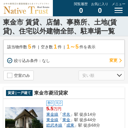
閲覧履歴
お気に入り
メニュー
0
0
東金市 賃貸、店舗、事務所、土地(賃
貸)、住宅以外建物全部、駐車場一覧
5
1
1～5
該当物件数
件
空き数
件
件を表示
変更
絞り込み条件：
なし
空室のみ
東金市菱沼貸家
賃貸 | 一戸建て
敷0
礼0
5.5
万円
東金線
「
求名
」駅 徒歩14分
東金線
「
東金
」駅 徒歩44分
総武本線
「
成東
」駅 徒歩68分