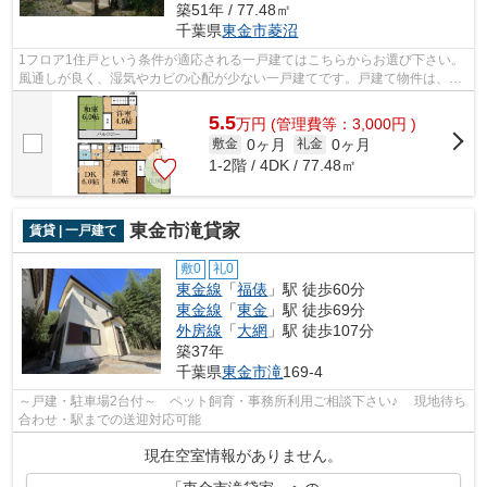
築51年 / 77.48㎡
千葉県
東金市
菱沼
1フロア1住戸という条件が適応される一戸建てはこちらからお選び下さい。
風通しが良く、湿気やカビの心配が少ない一戸建てです。戸建て物件は、室
内のレイアウトの自由度も高くお勧め...
5.5
万
円
(管理費等：3,000円 )
0ヶ月
0ヶ月
敷金
礼金
1-2階 / 4DK / 77.48㎡
東金市滝貸家
賃貸 | 一戸建て
敷0
礼0
東金線
「
福俵
」駅 徒歩60分
東金線
「
東金
」駅 徒歩69分
外房線
「
大網
」駅 徒歩107分
築37年
千葉県
東金市
滝
169-4
～戸建・駐車場2台付～ ペット飼育・事務所利用ご相談下さい♪ 現地待ち
合わせ・駅までの送迎対応可能
現在空室情報がありません。