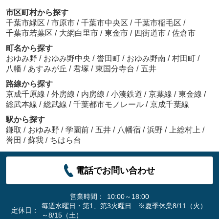
市区町村から探す
千葉市緑区
/
市原市
/
千葉市中央区
/
千葉市稲毛区
/
千葉市若葉区
/
大網白里市
/
東金市
/
四街道市
/
佐倉市
町名から探す
おゆみ野
/
おゆみ野中央
/
誉田町
/
おゆみ野南
/
村田町
/
八幡
/
あすみが丘
/
君塚
/
東国分寺台
/
五井
路線から探す
京成千原線
/
外房線
/
内房線
/
小湊鉄道
/
京葉線
/
東金線
/
総武本線
/
総武線
/
千葉都市モノレール
/
京成千葉線
駅から探す
鎌取
/
おゆみ野
/
学園前
/
五井
/
八幡宿
/
浜野
/
上総村上
/
誉田
/
蘇我
/
ちはら台
電話でお問い合わせ
営業時間：
10:00～18:00
毎週水曜日・第1、第3火曜日 ※夏季休業8/11（火）
定休日：
～8/15（土）