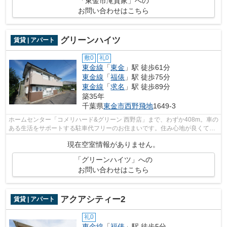
「東金市滝貸家」への
お問い合わせはこちら
グリーンハイツ
賃貸 | アパート
敷0
礼0
東金線
「
東金
」駅 徒歩61分
東金線
「
福俵
」駅 徒歩75分
東金線
「
求名
」駅 徒歩89分
築35年
千葉県
東金市
西野飛地
1649-3
ホームセンター「コメリハード&グリーン 西野店」まで、わずか408m。車の
ある生活をサポートする駐車代フリーのお住まいです。住み心地が良くて自
信をもっておススメできるアパー...
現在空室情報がありません。
「グリーンハイツ」への
お問い合わせはこちら
アクアシティー2
賃貸 | アパート
礼0
東金線
「
福俵
」駅 徒歩5分