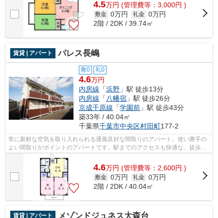
4.5
万
円
(管理費等：3,000円 )
0万円
0万円
敷金
礼金
2階 / 2DK / 39.74㎡
パレス長嶋
賃貸 | アパート
敷0
礼0
4.6
万円
内房線
「
浜野
」駅 徒歩13分
内房線
「
八幡宿
」駅 徒歩26分
京成千原線
「
学園前
」駅 徒歩43分
築33年 / 40.04㎡
千葉県
千葉市中央区
村田町
177-2
常に新鮮な空気を取り入れられる通風良好な間取りのアパート。使い勝手の
よい間取りがポイントのアパートです。駅までのアクセスも快適な、徒歩13
分に位置する物件です。上階からの音...
4.6
万
円
(管理費等：2,600円 )
0万円
0万円
敷金
礼金
2階 / 2DK / 40.04㎡
メゾンドジュネス大森台
賃貸 | アパート