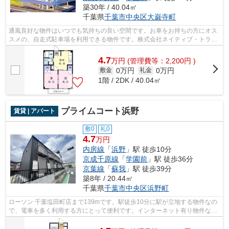
築30年 / 40.04㎡
千葉県
千葉市中央区
大巌寺町
通風良好な物件はいつでも気持ちの良い空間です。お車をお持ちの方にオス
スメの、自走式駐車場を利用できる物件です。株式会社ネイティブ・トラス
トには千葉市中央区エリアの賃貸情報...
4.7
万
円
(管理費等：2,200円 )
0万円
0万円
敷金
礼金
1階 / 2DK / 40.04㎡
プライムコート浜野
賃貸 | アパート
敷0
礼0
4.7
万円
内房線
「
浜野
」駅 徒歩10分
京成千原線
「
学園前
」駅 徒歩36分
京葉線
「
蘇我
」駅 徒歩39分
築8年 / 20.44㎡
千葉県
千葉市中央区
浜野町
ローソン 千葉塩田町店まで139mです。駅徒歩10分に駅が立地する物件なの
で、電車を多く利用する方にとって便利です。インターネット有り物件なの
で、ネットをよく使う方におすすめです...