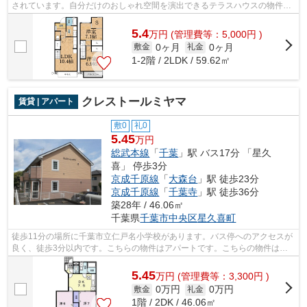
されています。自分だけのおしゃれ空間を演出できるテラスハウスの物件で
す。千葉市中央区で戸建てを探すなら...
5.4
万
円
(管理費等：5,000円 )
0ヶ月
0ヶ月
敷金
礼金
1-2階 / 2LDK / 59.62㎡
クレストールミヤマ
賃貸 | アパート
敷0
礼0
5.45
万円
総武本線
「
千葉
」駅 バス17分 「星久
喜」 停歩3分
京成千原線
「
大森台
」駅 徒歩23分
京成千原線
「
千葉寺
」駅 徒歩36分
築28年 / 46.06㎡
千葉県
千葉市中央区
星久喜町
徒歩11分の場所に千葉市立仁戸名小学校があります。バス停へのアクセスが
良く、徒歩3分以内です。こちらの物件はアパートです。こちらの物件はイ
ンターネットをご利用いただけます。明...
5.45
万
円
(管理費等：3,300円 )
0万円
0万円
敷金
礼金
1階 / 2DK / 46.06㎡