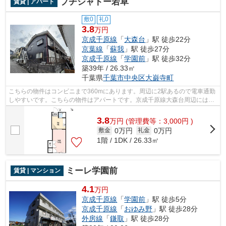
プチシャトー若草
賃貸 | アパート
敷0
礼0
3.8
万円
京成千原線
「
大森台
」駅 徒歩22分
京葉線
「
蘇我
」駅 徒歩27分
京成千原線
「
学園前
」駅 徒歩32分
築39年 / 26.33㎡
千葉県
千葉市中央区
大巌寺町
こちらの物件はコンビニまで360mにあります。周辺に2駅あるので電車通勤
しやすいです。こちらの物件はアパートです。京成千原線大森台周辺には物
件が豊富にございます。043-300-0080か...
3.8
万
円
(管理費等：3,000円 )
0万円
0万円
敷金
礼金
1階 / 1DK / 26.33㎡
ミーレ学園前
賃貸 | マンション
4.1
万円
京成千原線
「
学園前
」駅 徒歩5分
京成千原線
「
おゆみ野
」駅 徒歩28分
外房線
「
鎌取
」駅 徒歩28分