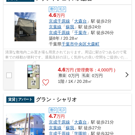
敷0
礼0
4.6
万円
京成千原線
「
大森台
」駅 徒歩2分
京葉線
「
蘇我
」駅 徒歩24分
京成千原線
「
千葉寺
」駅 徒歩26分
築8年 / 20.28㎡
千葉県
千葉市中央区
大森町
清潔な敷地内ごみ置き場も用意されております。周辺に駅が2つあるので電
車での移動が便利です。通風良好の涼しく気持ちの良い空間をご提供いたし
ます。インターネット付きの物件です。...
4.6
万
円
(管理費等：4,000円 )
0万円
0万円
敷金
礼金
1階 / 1K / 20.28㎡
グラン・シャリオ
賃貸 | アパート
敷0
礼0
4.7
万円
京成千原線
「
大森台
」駅 徒歩21分
京葉線
「
蘇我
」駅 徒歩27分
京成千原線
「
学園前
」駅 徒歩32分