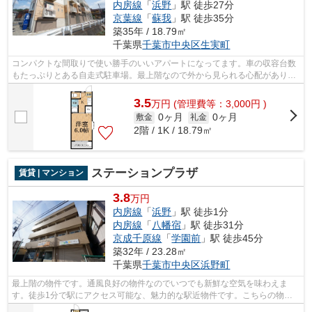
内房線
「
浜野
」駅 徒歩27分
京葉線
「
蘇我
」駅 徒歩35分
築35年 / 18.79㎡
千葉県
千葉市中央区
生実町
コンパクトな間取りで使い勝手のいいアパートになってます。車の収容台数
もたっぷりとある自走式駐車場。最上階なので外から見られる心配がありま
せん。敷地内にはごみ置き場も設置さ...
3.5
万
円
(管理費等：3,000円 )
0ヶ月
0ヶ月
敷金
礼金
2階 / 1K / 18.79㎡
ステーションプラザ
賃貸 | マンション
3.8
万円
内房線
「
浜野
」駅 徒歩1分
内房線
「
八幡宿
」駅 徒歩31分
京成千原線
「
学園前
」駅 徒歩45分
築32年 / 23.28㎡
千葉県
千葉市中央区
浜野町
最上階の物件です。通風良好の物件なのでいつでも新鮮な空気を味わえま
す。徒歩1分で駅にアクセス可能な、魅力的な駅近物件です。こちらの物件
はインターネットをご利用いただけます。...