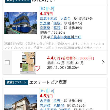
K-FLAT川戸
賃貸 | マンション
敷0
礼0
4.4
万円
京成千原線
「
大森台
」駅 徒歩27分
外房線
「
鎌取
」駅 徒歩37分
京葉線
「
蘇我
」駅 徒歩49分
築55年 / 35.20㎡
千葉県
千葉市中央区
川戸町
通風良好の涼しく気持ちの良い空間をご提供いたします。こちらはマンショ
ンタイプになります。千葉市中央区エリアの賃貸情報が株式会社ネイティ
ブ・トラストには豊富にございます。 お...
4.4
万
円
(管理費等：3,000円 )
0ヶ月
0ヶ月
敷金
礼金
2階 / 2LDK / 35.20㎡
エステートピア鹿野
賃貸 | アパート
敷0
礼0
4.5
万円
内房線
「
浜野
」駅 徒歩14分
内房線
「
八幡宿
」駅 徒歩26分
京成千原線
「
学園前
」駅 徒歩43分