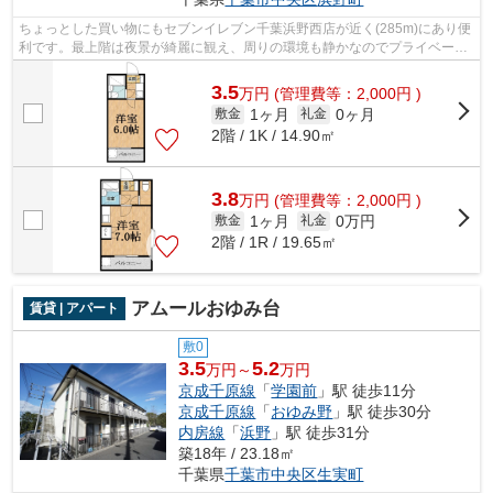
ちょっとした買い物にもセブンイレブン千葉浜野西店が近く(285m)にあり便
利です。最上階は夜景が綺麗に観え、周りの環境も静かなのでプライベート
な時間を楽しみたい方は是非。周辺環...
3.5
万
円
(管理費等：2,000円 )
1ヶ月
0ヶ月
敷金
礼金
2階 / 1K / 14.90㎡
3.8
万
円
(管理費等：2,000円 )
1ヶ月
0万円
敷金
礼金
2階 / 1R / 19.65㎡
アムールおゆみ台
賃貸 | アパート
敷0
3.5
5.2
万円～
万円
京成千原線
「
学園前
」駅 徒歩11分
京成千原線
「
おゆみ野
」駅 徒歩30分
内房線
「
浜野
」駅 徒歩31分
築18年 / 23.18㎡
千葉県
千葉市中央区
生実町