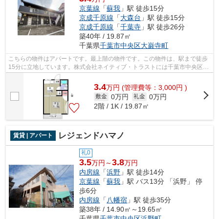
京葉線
「
蘇我
」駅 徒歩15分
京成千原線
「
大森台
」駅 徒歩15分
京成千原線
「
千葉寺
」駅 徒歩26分
築40年 / 19.87㎡
千葉県
千葉市中央区
大巌寺町
こちらの物件はアパートです。最上階の物件です。この物件は、駅まで徒歩
15分に立地しています。株式会社ネイティブ・トラストには千葉市中央区エ
リアの賃貸情報がございます。お電話0...
3.4
万
円
(管理費等：3,000円 )
0万円
0万円
敷金
礼金
2階 / 1K / 19.87㎡
レジェンドハマノ
賃貸 | アパート
礼0
3.5
3.8
万円～
万円
内房線
「
浜野
」駅 徒歩14分
京葉線
「
蘇我
」駅 バス13分 「浜野」 停
歩6分
内房線
「
八幡宿
」駅 徒歩35分
築38年 / 14.90㎡～19.65㎡
千葉県
千葉市中央区
浜野町