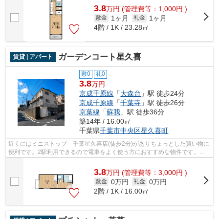
3.8
万
円
(管理費等：1,000円 )
1ヶ月
1ヶ月
敷金
礼金
4階 / 1K / 23.28㎡
ガーデンコート星久喜
賃貸 | アパート
敷0
礼0
3.8
万円
京成千原線
「
大森台
」駅 徒歩24分
京成千原線
「
千葉寺
」駅 徒歩26分
京葉線
「
蘇我
」駅 徒歩36分
築14年 / 16.00㎡
千葉県
千葉市中央区
星久喜町
近くにはミニストップ 千葉星久喜店(徒歩2分)がありちょっとした買い物に
便利です。2駅利用できるので電車をよく使う方におすすめな物件です。敷
地内ごみ置き場は、簡単にごみ捨てが...
3.8
万
円
(管理費等：3,000円 )
0万円
0万円
敷金
礼金
2階 / 1K / 16.00㎡