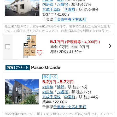
内房線
「
八幡宿
」駅 徒歩27分
京成千原線
「
学園前
」駅 徒歩46分
築37年 / 41.60㎡
千葉県
千葉市中央区
村田町
最上階の物件です。駅から徒歩9分の物件で、電車での通勤にも便利な立地
です。お車をお持ちの方にオススメの、自走式駐車場を利用できる物件で
す。3駅以上利用可の物件なので、交通ア...
5.1
万
円
(管理費等：4,000円 )
0万円
0万円
敷金
礼金
2階 / 2DK / 41.60㎡
Paseo Grande
賃貸 | アパート
敷0
礼0
5.2
5.7
万円～
万円
内房線
「
浜野
」駅 徒歩15分
内房線
「
八幡宿
」駅 徒歩27分
京成千原線
「
学園前
」駅 徒歩44分
築4年 / 22.00㎡
千葉県
千葉市中央区
村田町
2022年築の物件です。駅まで徒歩15分でアクセス可能な物件です。インター