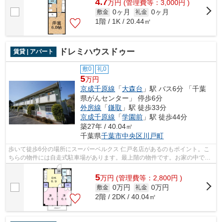
4.7
万
円
(管理費等：3,000円 )
0ヶ月
0ヶ月
敷金
礼金
1階 / 1K / 20.44㎡
ドレミハウスドゥー
賃貸 | アパート
敷0
礼0
5
万円
京成千原線
「
大森台
」駅 バス6分 「千葉
県がんセンター」 停歩6分
外房線
「
鎌取
」駅 徒歩33分
京成千原線
「
学園前
」駅 徒歩44分
築27年 / 40.04㎡
千葉県
千葉市中央区
川戸町
歩いて徒歩6分の場所にスーパーベルクス 仁戸名店があるのもポイント。こ
ちらの物件には自走式駐車場があります。最上階の物件です。お家の中でパ
ソコンを快適に使える光回線を導入し...
5
万
円
(管理費等：2,800円 )
0万円
0万円
敷金
礼金
2階 / 2DK / 40.04㎡