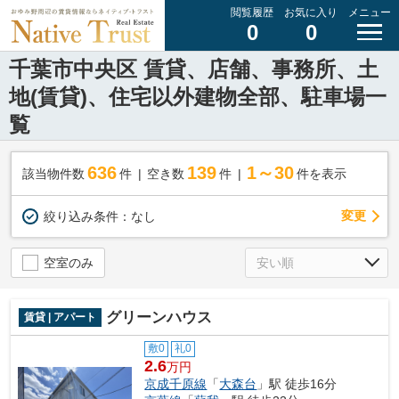
閲覧履歴
お気に入り
メニュー
0
0
千葉市中央区 賃貸、店舗、事務所、土
地(賃貸)、住宅以外建物全部、駐車場一
覧
636
139
1～30
該当物件数
件
空き数
件
件を表示
変更
絞り込み条件：
なし
空室のみ
グリーンハウス
賃貸 | アパート
敷0
礼0
2.6
万円
京成千原線
「
大森台
」駅 徒歩16分