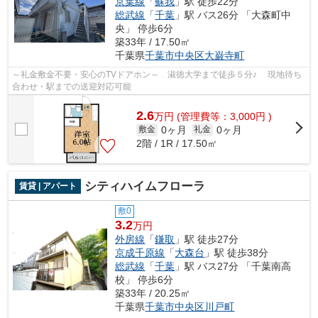
京葉線
「
蘇我
」駅 徒歩22分
総武線
「
千葉
」駅 バス26分 「大森町中
央」 停歩6分
築33年 / 17.50㎡
千葉県
千葉市中央区
大巌寺町
～礼金敷金不要・安心のTVドアホン～ 淑徳大学まで徒歩５分♪ 現地待ち
合わせ・駅までの送迎対応可能
2.6
万
円
(管理費等：3,000円 )
0ヶ月
0ヶ月
敷金
礼金
2階 / 1R / 17.50㎡
シティハイムフローラ
賃貸 | アパート
敷0
3.2
万円
外房線
「
鎌取
」駅 徒歩27分
京成千原線
「
大森台
」駅 徒歩38分
総武線
「
千葉
」駅 バス27分 「千葉南高
校」 停歩6分
築33年 / 20.25㎡
千葉県
千葉市中央区
川戸町