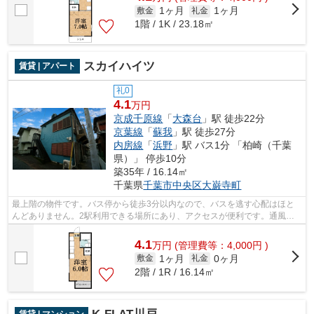
1ヶ月
1ヶ月
敷金
礼金
1階 / 1K / 23.18㎡
スカイハイツ
賃貸 | アパート
礼0
4.1
万円
京成千原線
「
大森台
」駅 徒歩22分
京葉線
「
蘇我
」駅 徒歩27分
内房線
「
浜野
」駅 バス1分 「柏崎（千葉
県）」 停歩10分
築35年 / 16.14㎡
千葉県
千葉市中央区
大巌寺町
最上階の物件です。バス停から徒歩3分以内なので、バスを逃す心配はほと
んどありません。2駅利用できる場所にあり、アクセスが便利です。通風良
好な物件は洗濯物も乾きやすくなってい...
4.1
万
円
(管理費等：4,000円 )
1ヶ月
0ヶ月
敷金
礼金
2階 / 1R / 16.14㎡