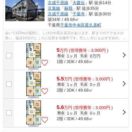
京成千原線
「
大森台
」駅 徒歩14分
京葉線
「
蘇我
」駅 徒歩35分
京成千原線
「
千葉寺
」駅 徒歩30分
築34年 / 49.68㎡
千葉県
千葉市中央区
星久喜町
歩いて425mの場所に、しげのや星久喜店があります。駅までのアクセスが
良い、徒歩14分のところに位置する物件です。忙しい方にもおすすめの、敷
地内ごみ置き場付きの物件です。こちら...
5
万
円
(管理費等：3,000円 )
1ヶ月
0万円
敷金
礼金
1階 / 3DK / 49.68㎡
5.5
万
円
(管理費等：3,000円 )
1ヶ月
0ヶ月
敷金
礼金
2階 / 3DK / 49.68㎡
5.6
万
円
(管理費等：3,000円 )
1ヶ月
0ヶ月
敷金
礼金
2階 / 3DK / 49.68㎡