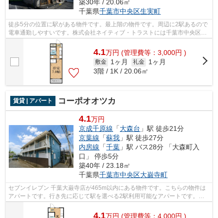
築30年 / 20.06㎡
千葉県
千葉市中央区
生実町
徒歩5分の位置に駅がある物件です。最上階の物件です。周辺に2駅あるので
電車通勤しやすいです。株式会社ネイティブ・トラストには千葉市中央区エ
リアの賃貸情報がございます。ご質問...
4.1
万
円
(管理費等：3,000円 )
1ヶ月
1ヶ月
敷金
礼金
3階 / 1K / 20.06㎡
コーポオオツカ
賃貸 | アパート
4.1
万円
京成千原線
「
大森台
」駅 徒歩21分
京葉線
「
蘇我
」駅 徒歩27分
内房線
「
千葉
」駅 バス28分 「大森町入
口」 停歩5分
築40年 / 23.18㎡
千葉県
千葉市中央区
大巌寺町
セブンイレブン 千葉大巌寺店が465m以内にある物件です。こちらの物件は
アパートです。行き先に応じて駅を選べる2駅利用可能なアパートです。株
式会社ネイティブ・トラストは、あなた...
4.1
万
円
(管理費等：4,000円 )