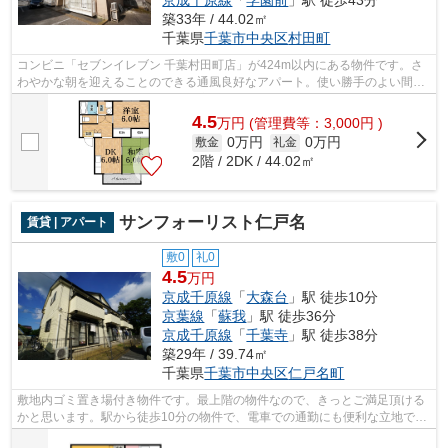
築33年 / 44.02㎡
千葉県
千葉市中央区
村田町
コンビニ「セブンイレブン 千葉村田町店」が424m以内にある物件です。さ
わやかな朝を迎えることのできる通風良好なアパート。使い勝手のよい間取
りがポイントのアパートです。快適な通...
4.5
万
円
(管理費等：3,000円 )
0万円
0万円
敷金
礼金
2階 / 2DK / 44.02㎡
サンフォーリスト仁戸名
賃貸 | アパート
敷0
礼0
4.5
万円
京成千原線
「
大森台
」駅 徒歩10分
京葉線
「
蘇我
」駅 徒歩36分
京成千原線
「
千葉寺
」駅 徒歩38分
築29年 / 39.74㎡
千葉県
千葉市中央区
仁戸名町
敷地内ゴミ置き場付き物件です。最上階の物件なので、きっとご満足頂ける
かと思います。駅から徒歩10分の物件で、電車での通勤にも便利な立地で
す。コンパクトな間取りで使い勝手のい...