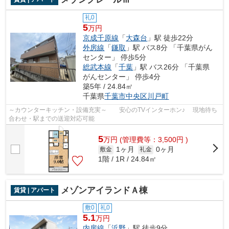
礼0
5
万円
京成千原線
「
大森台
」駅 徒歩22分
外房線
「
鎌取
」駅 バス8分 「千葉県がん
センター」 停歩5分
総武本線
「
千葉
」駅 バス26分 「千葉県
がんセンター」 停歩4分
築5年 / 24.84㎡
千葉県
千葉市中央区
川戸町
～カウンターキッチン・設備充実～ 安心のTVインターホン♪ 現地待ち
合わせ・駅までの送迎対応可能
5
万
円
(管理費等：3,500円 )
1ヶ月
0ヶ月
敷金
礼金
1階 / 1R / 24.84㎡
メゾンアイランドＡ棟
賃貸 | アパート
敷0
礼0
5.1
万円
内房線
「
浜野
」駅 徒歩9分