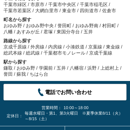
千葉市緑区
/
市原市
/
千葉市中央区
/
千葉市稲毛区
/
千葉市若葉区
/
大網白里市
/
東金市
/
四街道市
/
佐倉市
町名から探す
おゆみ野
/
おゆみ野中央
/
誉田町
/
おゆみ野南
/
村田町
/
八幡
/
あすみが丘
/
君塚
/
東国分寺台
/
五井
路線から探す
京成千原線
/
外房線
/
内房線
/
小湊鉄道
/
京葉線
/
東金線
/
総武本線
/
総武線
/
千葉都市モノレール
/
京成千葉線
駅から探す
鎌取
/
おゆみ野
/
学園前
/
五井
/
八幡宿
/
浜野
/
上総村上
/
誉田
/
蘇我
/
ちはら台
電話でお問い合わせ
営業時間：
10:00～18:00
毎週水曜日・第1、第3火曜日 ※夏季休業8/11（火）
定休日：
～8/15（土）