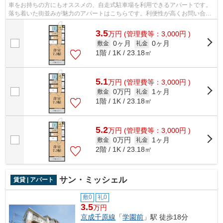
車をお持ちの方にもオススメの、自走式駐車場を利用できるアパートです。
落ち着いた街並みが魅力のアパートはこちらです。利便性が高くお問い合わ
せの多い敷地内ゴミ置き場です。光回...
3.5
万
円
(管理費等：3,000円 )
0ヶ月
0ヶ月
敷金
礼金
1階 / 1K / 23.18㎡
5.1
万
円
(管理費等：3,000円 )
0万円
1ヶ月
敷金
礼金
1階 / 1K / 23.18㎡
5.2
万
円
(管理費等：3,000円 )
0万円
1ヶ月
敷金
礼金
2階 / 1K / 23.18㎡
サン・ミッシェル
賃貸 | アパート
敷0
礼0
3.5
万円
京成千原線
「
学園前
」駅 徒歩18分