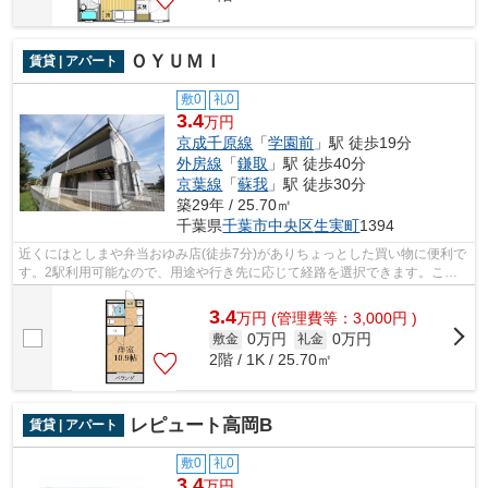
ＯＹＵＭＩ
賃貸 | アパート
敷0
礼0
3.4
万円
京成千原線
「
学園前
」駅 徒歩19分
外房線
「
鎌取
」駅 徒歩40分
京葉線
「
蘇我
」駅 徒歩30分
築29年 / 25.70㎡
千葉県
千葉市中央区
生実町
1394
近くにはとしまや弁当おゆみ店(徒歩7分)がありちょっとした買い物に便利で
す。2駅利用可能なので、用途や行き先に応じて経路を選択できます。こち
らの物件はアパートです。通風良好な...
3.4
万
円
(管理費等：3,000円 )
0万円
0万円
敷金
礼金
2階 / 1K / 25.70㎡
レピュート高岡B
賃貸 | アパート
敷0
礼0
3.4
万円