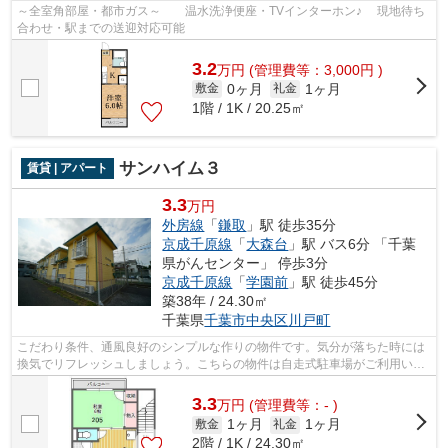
～全室角部屋・都市ガス～ 温水洗浄便座・TVインターホン♪ 現地待ち
合わせ・駅までの送迎対応可能
3.2
万
円
(管理費等：3,000円 )
0ヶ月
1ヶ月
敷金
礼金
1階 / 1K / 20.25㎡
サンハイム３
賃貸 | アパート
3.3
万円
外房線
「
鎌取
」駅 徒歩35分
京成千原線
「
大森台
」駅 バス6分 「千葉
県がんセンター」 停歩3分
京成千原線
「
学園前
」駅 徒歩45分
築38年 / 24.30㎡
千葉県
千葉市中央区
川戸町
こだわり条件、通風良好のシンプルな作りの物件です。気分が落ちた時には
換気でリフレッシュしましょう。こちらの物件は自走式駐車場がご利用いた
だけます。こちらの物件はアパートで...
3.3
万
円
(管理費等：- )
1ヶ月
1ヶ月
敷金
礼金
2階 / 1K / 24.30㎡