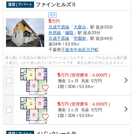
ファインヒルズⅡ
賃貸 | アパート
礼0
5
万円
京成千原線
「
大森台
」駅 徒歩33分
外房線
「
鎌取
」駅 徒歩33分
京成千原線
「
学園前
」駅 徒歩44分
築34年 / 53.59㎡
千葉県
千葉市中央区
川戸町
落ち着いた街並みが魅力のアパートはこちらです。シンプルながらも風の通
り道がしっかり造られているアパートです。車をお持ちの方にもオススメ
の、自走式駐車場を利用できるアパート...
5
万
円
(管理費等：4,000円 )
1ヶ月
0万円
敷金
礼金
1階 / 3DK / 53.59㎡
5
万
円
(管理費等：4,000円 )
1ヶ月
0万円
敷金
礼金
1階 / 3DK / 53.59㎡
メゾンクレールⅢ
賃貸 | アパート