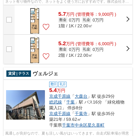
ネット有り物件なので、ネットをよく使う方におすすめです。株式会社ネイ
ティブ・トラストなら、千葉市中央区...
5.7
万
円
(管理費等：9,000円 )
0万円
0万円
敷金
礼金
1階 / 1K / 22.00㎡
5.2
万
円
(管理費等：6,000円 )
0万円
0万円
敷金
礼金
2階 / 1K / 22.00㎡
ヴェルジェ
賃貸 | テラス
敷0
礼0
5.4
万円
京成千原線
「
大森台
」駅 徒歩29分
総武線
「
千葉
」駅 バス16分 「緑化植物
園入口」 停歩8分
京成千原線
「
千葉寺
」駅 徒歩35分
築21年 / 59.62㎡
千葉県
千葉市中央区
星久喜町
風通しが良好なので、夏も涼しい風がはいってきます。自走式駐車場が用意