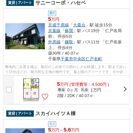
サニーコーポ・ハセベ
賃貸 | アパート
敷0
5
万円
京成千原線
「
大森台
」駅 徒歩15分
京葉線
「
蘇我
」駅 バス19分 「仁戸名局
前」 停歩5分
外房線
「
鎌取
」駅 バス11分 「仁戸名坂
上」 停歩4分
築30年 / 40.07㎡
千葉県
千葉市中央区
仁戸名町
敷地内ごみ置き場は、毎日のごみ捨ての煩わしさを軽減します。駅まで歩い
て15分ほどの、魅力的な立地の物件です。最上階のアパートです。今や必需
品ともなったネット。インターネット...
5
万
円
(管理費等：4,500円 )
0ヶ月
1万円
敷金
礼金
2階 / 2DK / 40.07㎡
スカイハイツＡ棟
賃貸 | アパート
礼0
5
5.6
万円～
万円