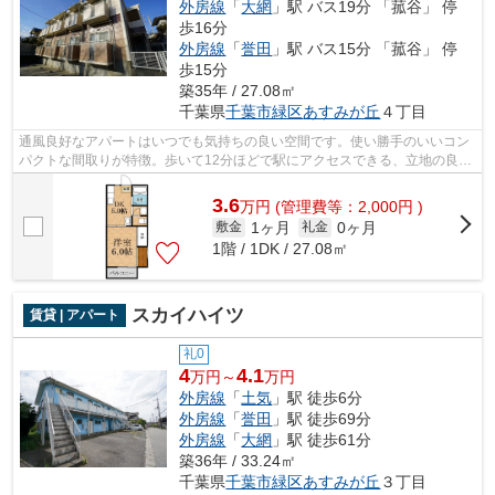
外房線
「
大網
」駅 バス19分 「菰谷」 停
歩16分
外房線
「
誉田
」駅 バス15分 「菰谷」 停
歩15分
築35年 / 27.08㎡
千葉県
千葉市緑区
あすみが丘
４丁目
通風良好なアパートはいつでも気持ちの良い空間です。使い勝手のいいコン
パクトな間取りが特徴。歩いて12分ほどで駅にアクセスできる、立地の良さ
も魅力の物件です。忙しい方にはうっ...
3.6
万
円
(管理費等：2,000円 )
1ヶ月
0ヶ月
敷金
礼金
1階 / 1DK / 27.08㎡
スカイハイツ
賃貸 | アパート
礼0
4
4.1
万円～
万円
外房線
「
土気
」駅 徒歩6分
外房線
「
誉田
」駅 徒歩69分
外房線
「
大網
」駅 徒歩61分
築36年 / 33.24㎡
千葉県
千葉市緑区
あすみが丘
３丁目