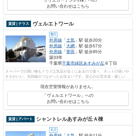
お問い合わせはこちら
ヴェルエトワール
賃貸 | テラス
敷0
外房線
「
土気
」駅 徒歩20分
外房線
「
大網
」駅 徒歩57分
外房線
「
誉田
」駅 徒歩85分
築33年
千葉県
千葉市緑区
あすみが丘
８丁目
スーパーでの買い物もトウズ土気店が近くにあるので楽々。ネットの使いや
すさがいい、光回線のつながったお住まいです。安心の公営水道・嬉しい公
共下水・経済的な都市ガス。連なった...
現在空室情報がありません。
「ヴェルエトワール」への
お問い合わせはこちら
シャントレルあすみが丘Ａ棟
賃貸 | アパート
礼0
外房線
「
土気
」駅 徒歩11分