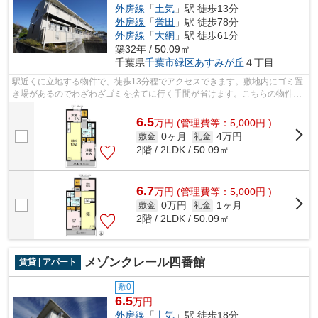
外房線
「
土気
」駅 徒歩13分
外房線
「
誉田
」駅 徒歩78分
外房線
「
大網
」駅 徒歩61分
築32年 / 50.09㎡
千葉県
千葉市緑区
あすみが丘
４丁目
駅近くに立地する物件で、徒歩13分程でアクセスできます。敷地内にゴミ置
き場があるのでわざわざゴミを捨てに行く手間が省けます。こちらの物件は
アパートです。家でパソコンを使う人...
6.5
万
円
(管理費等：5,000円 )
0ヶ月
4万円
敷金
礼金
2階 / 2LDK / 50.09㎡
6.7
万
円
(管理費等：5,000円 )
0万円
1ヶ月
敷金
礼金
2階 / 2LDK / 50.09㎡
メゾンクレール四番館
賃貸 | アパート
敷0
6.5
万円
外房線
「
土気
」駅 徒歩18分