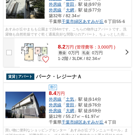
外房線
「
誉田
」駅 徒歩97分
外房線
「
大網
」駅 徒歩77分
築32年 / 82.34㎡
千葉県
千葉市緑区
あすみが丘
６丁目55-6
あすみが丘やまもも公園まで284mです。こちらの物件はアパートです。洗
濯物も自然乾燥ですぐ乾く通風良好な間取りのアパート。ちょっとした街並
みの様な大型タウン内のアパートになり...
8.2
万
円
(管理費等：3,000円 )
0万円
0万円
敷金
礼金
1-2階 / 3LDK / 82.34㎡
パーク・レジーナＡ
賃貸 | アパート
敷0
8.4
万円
外房線
「
土気
」駅 徒歩14分
外房線
「
誉田
」駅 徒歩76分
外房線
「
大網
」駅 徒歩59分
築12年 / 55.27㎡～61.97㎡
千葉県
千葉市緑区
あすみが丘
４丁目
買い物に便利なショッピングセンター「あすみが丘ブランニューモール」ま