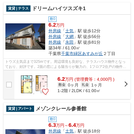
ドリームハイツスズキ1
賃貸 | テラス
敷0
6.2
万円
外房線
「
土気
」駅 徒歩12分
外房線
「
大網
」駅 徒歩56分
外房線
「
永田
」駅 徒歩81分
築34年 / 61.00㎡
千葉県
千葉市緑区
あすみが丘
２丁目
トウズ土気店まで325mです。周辺環境も良好な、テラスハウス物件となっ
ており、好評です。2面の窓による陽当りが魅力の、1フロア2住戸の物件で
快適な毎日を過ごしてください。こちらの...
6.2
万
円
(管理費等：4,000円 )
0ヶ月
1ヶ月
敷金
礼金
1-2階 / 2LDK / 61.00㎡
メゾンクレール参番館
賃貸 | アパート
敷0
6.3
6.4
万円～
万円
外房線
「
土気
」駅 徒歩18分