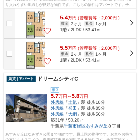
り入れやすい風通しが良好な物件です。こちらの物件はアパートです。子育
てをする際の悩みも大型タウン内なら解...
5.4
万
円
(管理費等：2,000円 )
2ヶ月
1ヶ月
敷金
礼金
1階 / 2LDK / 53.41㎡
5.5
万
円
(管理費等：2,000円 )
2ヶ月
1ヶ月
敷金
礼金
1階 / 2LDK / 53.41㎡
ドリームシティC
賃貸 | アパート
敷0
5.7
5.8
万円～
万円
外房線
「
土気
」駅 徒歩18分
外房線
「
誉田
」駅 徒歩85分
外房線
「
大網
」駅 徒歩56分
築31年 / 50.20㎡
千葉県
千葉市緑区
あすみが丘
８丁目
あすみが丘はなみずき公園まで48mです。最上階の物件です。お車をお持ち
の方にもオススメの、自走式駐車場を利用できる物件です。千葉市緑区エリ