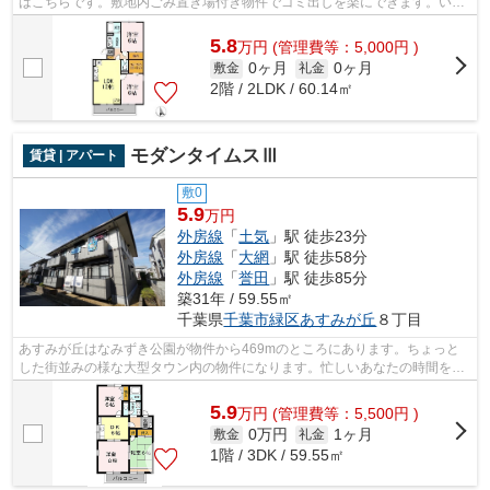
はこちらです。敷地内ごみ置き場付き物件でゴミ出しを楽にできます。いつ
でも快適空間を味わえる通風良好な気持...
5.8
万
円
(管理費等：5,000円 )
0ヶ月
0ヶ月
敷金
礼金
2階 / 2LDK / 60.14㎡
モダンタイムスⅢ
賃貸 | アパート
敷0
5.9
万円
外房線
「
土気
」駅 徒歩23分
外房線
「
大網
」駅 徒歩58分
外房線
「
誉田
」駅 徒歩85分
築31年 / 59.55㎡
千葉県
千葉市緑区
あすみが丘
８丁目
あすみが丘はなみずき公園が物件から469mのところにあります。ちょっと
した街並みの様な大型タウン内の物件になります。忙しいあなたの時間を有
効的に使えるのが敷地内ごみ置き場です...
5.9
万
円
(管理費等：5,500円 )
0万円
1ヶ月
敷金
礼金
1階 / 3DK / 59.55㎡