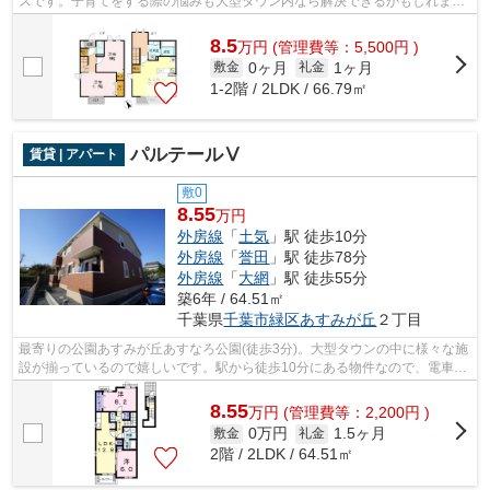
スです。子育てをする際の悩みも大型タウン内なら解決できるかもしれませ
ん。入居の当日からインターネットが使...
8.5
万
円
(管理費等：5,500円 )
0ヶ月
1ヶ月
敷金
礼金
1-2階 / 2LDK / 66.79㎡
パルテールⅤ
賃貸 | アパート
敷0
8.55
万円
外房線
「
土気
」駅 徒歩10分
外房線
「
誉田
」駅 徒歩78分
外房線
「
大網
」駅 徒歩55分
築6年 / 64.51㎡
千葉県
千葉市緑区
あすみが丘
２丁目
最寄りの公園あすみが丘あすなろ公園(徒歩3分)。大型タウンの中に様々な施
設が揃っているので嬉しいです。駅から徒歩10分にある物件なので、電車利
用が多い方にオススメです。通信速度...
8.55
万
円
(管理費等：2,200円 )
0万円
1.5ヶ月
敷金
礼金
2階 / 2LDK / 64.51㎡