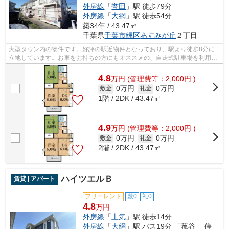
外房線
「
誉田
」駅 徒歩79分
外房線
「
大網
」駅 徒歩54分
築34年 / 43.47㎡
千葉県
千葉市緑区
あすみが丘
２丁目
大型タウン内の物件です。好評の駅近物件となっており、駅より徒歩8分に
立地しています。お車をお持ちの方にもオススメの、自走式駐車場を利用で
きる物件です。気になる情報を見つけた...
4.8
万
円
(管理費等：2,000円 )
0万円
0万円
敷金
礼金
1階 / 2DK / 43.47㎡
4.9
万
円
(管理費等：2,000円 )
0万円
0万円
敷金
礼金
2階 / 2DK / 43.47㎡
ハイツエルＢ
賃貸 | アパート
フリーレント
敷0
礼0
4.8
万円
外房線
「
土気
」駅 徒歩14分
外房線
「
大網
」駅 バス19分 「菰谷」 停