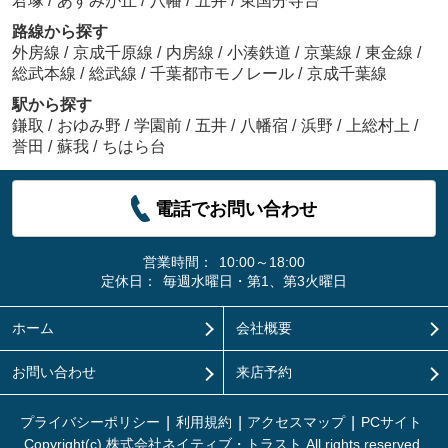
君塚
/
あすみが丘
/
八幡
/
五井
/
東国分寺台
路線から探す
外房線
/
京成千原線
/
内房線
/
小湊鉄道
/
京葉線
/
東金線
/
総武本線
/
総武線
/
千葉都市モノレール
/
京成千葉線
駅から探す
鎌取
/
おゆみ野
/
学園前
/
五井
/
八幡宿
/
浜野
/
上総村上
/
誉田
/
蘇我
/
ちはら台
電話でお問い合わせ
営業時間：
10:00～18:00
定休日：
毎週水曜日・第1、第3火曜日
ホーム
会社概要
お問い合わせ
来店予約
プライバシーポリシー
利用規約
アクセスマップ
PCサイト
Copyright(c) 株式会社ネイティブ・トラスト All rights reserved.