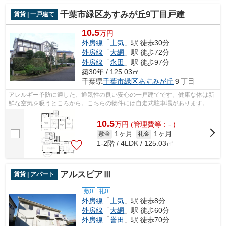
千葉市緑区あすみが丘9丁目戸建
賃貸 | 一戸建て
10.5
万円
外房線
「
土気
」駅 徒歩30分
外房線
「
大網
」駅 徒歩72分
外房線
「
永田
」駅 徒歩97分
築30年 / 125.03㎡
千葉県
千葉市緑区
あすみが丘
９丁目
アレルギー予防に適した、通気性の良い安心の一戸建てです。健康な体は新
鮮な空気を吸うところから。こちらの物件には自走式駐車場があります。こ
ちらは一戸建て物件です。ここは大型...
10.5
万
円
(管理費等：- )
1ヶ月
1ヶ月
敷金
礼金
1-2階 / 4LDK / 125.03㎡
アルスピアⅢ
賃貸 | アパート
敷0
礼0
外房線
「
土気
」駅 徒歩8分
外房線
「
大網
」駅 徒歩60分
外房線
「
誉田
」駅 徒歩70分