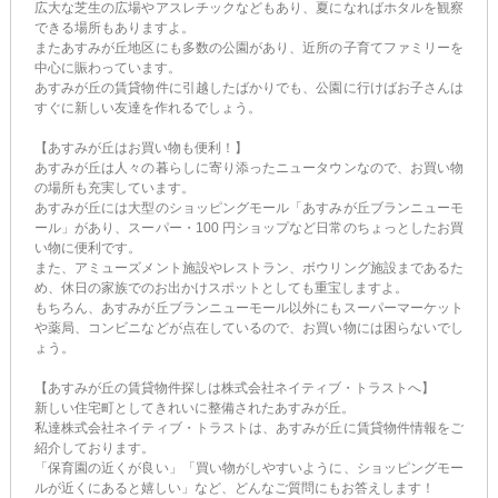
広大な芝生の広場やアスレチックなどもあり、夏になればホタルを観察
できる場所もありますよ。
またあすみが丘地区にも多数の公園があり、近所の子育てファミリーを
中心に賑わっています。
あすみが丘の賃貸物件に引越したばかりでも、公園に行けばお子さんは
すぐに新しい友達を作れるでしょう。
【あすみが丘はお買い物も便利！】
あすみが丘は人々の暮らしに寄り添ったニュータウンなので、お買い物
の場所も充実しています。
あすみが丘には大型のショッピングモール「あすみが丘ブランニューモ
ール」があり、スーパー・100 円ショップなど日常のちょっとしたお買
い物に便利です。
また、アミューズメント施設やレストラン、ボウリング施設まであるた
め、休日の家族でのお出かけスポットとしても重宝しますよ。
もちろん、あすみが丘ブランニューモール以外にもスーパーマーケット
や薬局、コンビニなどが点在しているので、お買い物には困らないでし
ょう。
【あすみが丘の賃貸物件探しは株式会社ネイティブ・トラストへ】
新しい住宅町としてきれいに整備されたあすみが丘。
私達株式会社ネイティブ・トラストは、あすみが丘に賃貸物件情報をご
紹介しております。
「保育園の近くが良い」「買い物がしやすいように、ショッピングモー
ルが近くにあると嬉しい」など、どんなご質問にもお答えします！