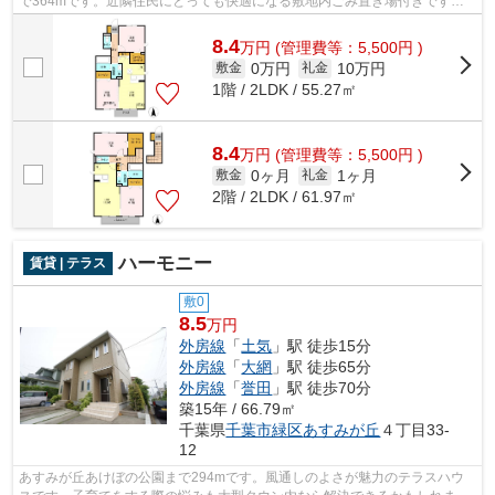
で364mです。近隣住民にとっても快適になる敷地内ごみ置き場付きです。
こちらは自走式駐車場付きの物件です。...
8.4
万
円
(管理費等：5,500円 )
0万円
10万円
敷金
礼金
1階 / 2LDK / 55.27㎡
8.4
万
円
(管理費等：5,500円 )
0ヶ月
1ヶ月
敷金
礼金
2階 / 2LDK / 61.97㎡
ハーモニー
賃貸 | テラス
敷0
8.5
万円
外房線
「
土気
」駅 徒歩15分
外房線
「
大網
」駅 徒歩65分
外房線
「
誉田
」駅 徒歩70分
築15年 / 66.79㎡
千葉県
千葉市緑区
あすみが丘
４丁目33-
12
あすみが丘あけぼの公園まで294mです。風通しのよさが魅力のテラスハウ