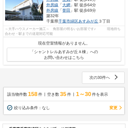
外房線
「
大網
」駅 徒歩64分
外房線
「
誉田
」駅 徒歩69分
築32年
千葉県
千葉市緑区
あすみが丘
３丁目
～大手ハウスメーカー施工～ 角部屋の明るいお部屋です♪ 現地待ち
合わせ・駅までの送迎対応可能
現在空室情報がありません。
「シャントレルあすみが丘Ａ棟」への
お問い合わせはこちら
次の30件へ
158
35
1～30
該当物件数
件
空き数
件
件を表示
変更
絞り込み条件：
なし