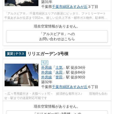
築31年
千葉県
千葉市緑区
あすみが丘
３丁目
「アルスピアⅢ」:千葉市緑区エリアの新居にピッタリ。ファミリーマート
千葉あすみが丘店まで352ｍ。嬉しい公共上下水・都市ガス物件。駐車料金
はフリーとなっていますので、是非ご利...
現在空室情報がありません。
「アルスピアⅢ」への
お問い合わせはこちら
リリエガーデン3号棟
賃貸 | テラス
礼0
外房線
「
土気
」駅 徒歩34分
外房線
「
永田
」駅 徒歩84分
外房線
「
誉田
」駅 徒歩90分
築32年
千葉県
千葉市緑区
あすみが丘
６丁目
～広々専用庭付き・犬猫ペット可～ 経済的な都市ガス♪ 現地待ち合わ
せ・駅までの送迎対応可能です
現在空室情報がありません。
「リリエガーデン3号棟」への