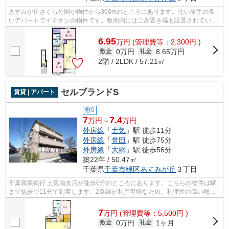
あすみが丘さくら公園が物件から300mのところにあります。使い勝手の良
いアパートでイチオシの物件です。敷地内にはごみ置き場も設置されていま
す。こちらの物件はインターネットをご...
6.95
万
円
(管理費等：2,300円 )
0万円
8.65万円
敷金
礼金
2階 / 2LDK / 57.21㎡
セルブランドS
賃貸 | アパート
敷0
7
7.4
万円～
万円
外房線
「
土気
」駅 徒歩11分
外房線
「
誉田
」駅 徒歩75分
外房線
「
大網
」駅 徒歩56分
築22年 / 50.47㎡
千葉県
千葉市緑区
あすみが丘
３丁目
千葉興業銀行 土気南支店が徒歩6分のところにあります。こちらの物件は駅
まで徒歩で11分で到着します。2路線が利用可能なため、利便性の高い物件
です。ネット回線がある物件です。外房...
7
万
円
(管理費等：5,500円 )
0万円
1ヶ月
敷金
礼金