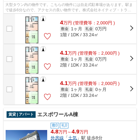
大型タウン内の物件です。こちらの物件には自走式駐車場があります。駅ま
で徒歩6分なので、アクセスの良い物件です。株式会社ネイティブ・トラス
トには千葉市緑区エリアの賃貸情報がご...
4
万
円
(管理費等：2,000円 )
1ヶ月
0万円
敷金
礼金
1階 / 1DK / 33.24㎡
4.1
万
円
(管理費等：2,000円 )
1ヶ月
0万円
敷金
礼金
2階 / 1DK / 33.24㎡
4.1
万
円
(管理費等：2,000円 )
1ヶ月
0ヶ月
敷金
礼金
2階 / 1DK / 33.24㎡
エスポワールA棟
賃貸 | アパート
敷0
礼0
4.8
4.9
万円～
万円
外房線
「
土気
」駅 徒歩8分