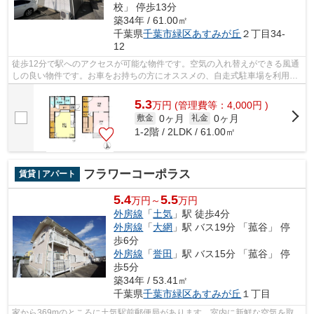
校」 停歩13分
築34年 / 61.00㎡
千葉県
千葉市緑区
あすみが丘
２丁目34-
12
徒歩12分で駅へのアクセスが可能な物件です。空気の入れ替えができる風通
しの良い物件です。お車をお持ちの方にオススメの、自走式駐車場を利用で
きる物件です。千葉市緑区での賃貸物...
5.3
万
円
(管理費等：4,000円 )
0ヶ月
0ヶ月
敷金
礼金
1-2階 / 2LDK / 61.00㎡
フラワーコーポラス
賃貸 | アパート
5.4
5.5
万円～
万円
外房線
「
土気
」駅 徒歩4分
外房線
「
大網
」駅 バス19分 「菰谷」 停
歩6分
外房線
「
誉田
」駅 バス15分 「菰谷」 停
歩5分
築34年 / 53.41㎡
千葉県
千葉市緑区
あすみが丘
１丁目
家から369mのところに土気駅前郵便局があります。室内に新鮮な空気を取