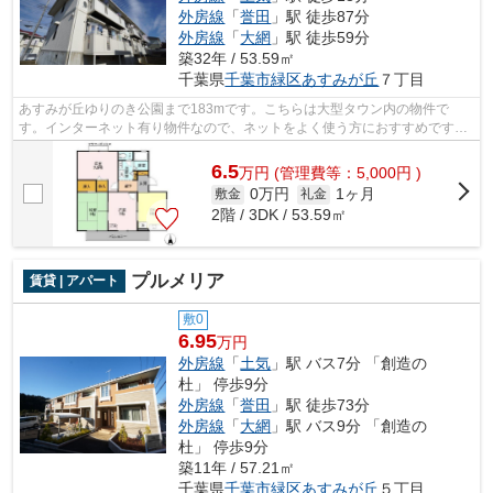
外房線
「
誉田
」駅 徒歩87分
外房線
「
大網
」駅 徒歩59分
築32年 / 53.59㎡
千葉県
千葉市緑区
あすみが丘
７丁目
あすみが丘ゆりのき公園まで183mです。こちらは大型タウン内の物件で
す。インターネット有り物件なので、ネットをよく使う方におすすめです。
お客様のご希望をお伝え下さい。お電話043...
6.5
万
円
(管理費等：5,000円 )
0万円
1ヶ月
敷金
礼金
2階 / 3DK / 53.59㎡
プルメリア
賃貸 | アパート
敷0
6.95
万円
外房線
「
土気
」駅 バス7分 「創造の
杜」 停歩9分
外房線
「
誉田
」駅 徒歩73分
外房線
「
大網
」駅 バス9分 「創造の
杜」 停歩9分
築11年 / 57.21㎡
千葉県
千葉市緑区
あすみが丘
５丁目