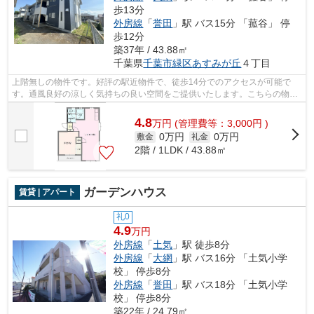
歩13分
外房線
「
誉田
」駅 バス15分 「菰谷」 停
歩12分
築37年 / 43.88㎡
千葉県
千葉市緑区
あすみが丘
４丁目
上階無しの物件です。好評の駅近物件で、徒歩14分でのアクセスが可能で
す。通風良好の涼しく気持ちの良い空間をご提供いたします。こちらの物件
は自走式駐車場がご利用いただけます。...
4.8
万
円
(管理費等：3,000円 )
0万円
0万円
敷金
礼金
2階 / 1LDK / 43.88㎡
ガーデンハウス
賃貸 | アパート
礼0
4.9
万円
外房線
「
土気
」駅 徒歩8分
外房線
「
大網
」駅 バス16分 「土気小学
校」 停歩8分
外房線
「
誉田
」駅 バス18分 「土気小学
校」 停歩8分
築22年 / 24.79㎡