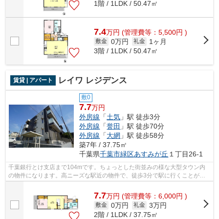
1階 / 1LDK / 50.47㎡
7.4
万
円
(管理費等：5,500円 )
0万円
1ヶ月
敷金
礼金
3階 / 1LDK / 50.47㎡
レイワ レジデンス
賃貸 | アパート
敷0
7.7
万円
外房線
「
土気
」駅 徒歩3分
外房線
「
誉田
」駅 徒歩70分
外房線
「
大網
」駅 徒歩58分
築7年 / 37.75㎡
千葉県
千葉市緑区
あすみが丘
１丁目26-1
千葉銀行とけ支店まで104mです。ちょっとした街並みの様な大型タウン内
の物件になります。高ニーズな駅近の物件で、徒歩3分で駅に行くことがで
きます。今や必需品ともなったネット。こ...
7.7
万
円
(管理費等：6,000円 )
0万円
3万円
敷金
礼金
2階 / 1LDK / 37.75㎡