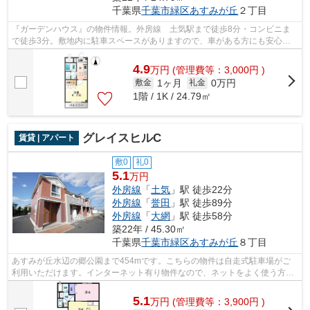
千葉県
千葉市緑区
あすみが丘
２丁目
『ガーデンハウス』の物件情報。外房線 土気駅まで徒歩8分・コンビニま
で徒歩3分。敷地内に駐車スペースがありますので、車がある方にも安心し
ていただけます。たっぷり収納できるク...
4.9
万
円
(管理費等：3,000円 )
1ヶ月
0万円
敷金
礼金
1階 / 1K / 24.79㎡
グレイスヒルC
賃貸 | アパート
敷0
礼0
5.1
万円
外房線
「
土気
」駅 徒歩22分
外房線
「
誉田
」駅 徒歩89分
外房線
「
大網
」駅 徒歩58分
築22年 / 45.30㎡
千葉県
千葉市緑区
あすみが丘
８丁目
あすみが丘水辺の郷公園まで454mです。こちらの物件は自走式駐車場がご
利用いただけます。インターネット有り物件なので、ネットをよく使う方に
おすすめです。千葉市緑区エリアの賃貸...
5.1
万
円
(管理費等：3,900円 )