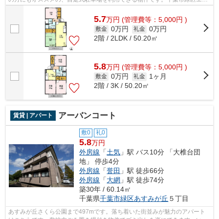
アの賃貸情報が株式会社ネイティブ・ト...
5.7
万
円
(管理費等：5,000円 )
0万円
0万円
敷金
礼金
2階 / 2LDK / 50.20㎡
5.8
万
円
(管理費等：5,000円 )
0万円
1ヶ月
敷金
礼金
2階 / 3K / 50.20㎡
アーバンコート
賃貸 | アパート
敷0
礼0
5.8
万円
外房線
「
土気
」駅 バス10分 「大椎台団
地」 停歩4分
外房線
「
誉田
」駅 徒歩66分
外房線
「
大網
」駅 徒歩74分
築30年 / 60.14㎡
千葉県
千葉市緑区
あすみが丘
５丁目
あすみが丘さくら公園まで497mです。落ち着いた街並みが魅力のアパート