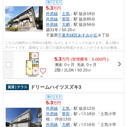
敷0
礼0
5.3
万円
外房線
「
土気
」駅 徒歩18分
外房線
「
誉田
」駅 徒歩85分
外房線
「
大網
」駅 徒歩56分
築31年 / 50.20㎡
千葉県
千葉市緑区
あすみが丘
８丁目
こちらの物件から358mの場所にながしまクリニックがあります。最上階の
アパートです。面倒なゴミ捨ての負担を軽減させることができるのが敷地内
ごみ置き場の魅力です。こちらの物件に...
5.3
万
円
(管理費等：5,000円 )
0ヶ月
0ヶ月
敷金
礼金
2階 / 2LDK / 50.20㎡
ドリームハイツスズキ3
賃貸 | テラス
敷0
礼0
5.3
万円
外房線
「
土気
」駅 徒歩12分
外房線
「
誉田
」駅 バス18分 「土気小学
校」 停歩13分
外房線
「
大網
」駅 バス16分 「土気小学