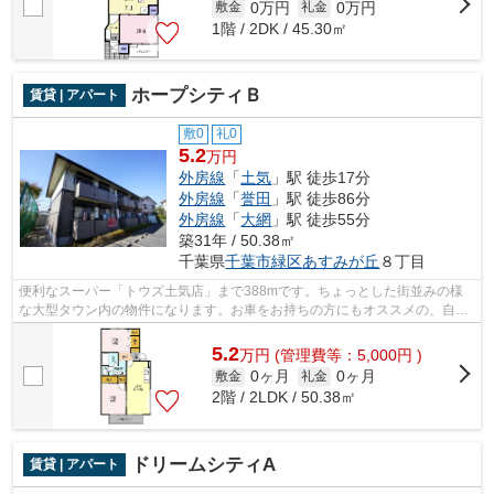
0万円
0万円
敷金
礼金
1階 / 2DK / 45.30㎡
ホープシティＢ
賃貸 | アパート
敷0
礼0
5.2
万円
外房線
「
土気
」駅 徒歩17分
外房線
「
誉田
」駅 徒歩86分
外房線
「
大網
」駅 徒歩55分
築31年 / 50.38㎡
千葉県
千葉市緑区
あすみが丘
８丁目
便利なスーパー「トウズ土気店」まで388mです。ちょっとした街並みの様
な大型タウン内の物件になります。お車をお持ちの方にもオススメの、自走
式駐車場を利用できる物件です。千葉市...
5.2
万
円
(管理費等：5,000円 )
0ヶ月
0ヶ月
敷金
礼金
2階 / 2LDK / 50.38㎡
ドリームシティA
賃貸 | アパート