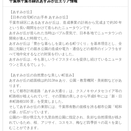
千葉県千葉市緑区あすみが丘エリア情報
【あすみが丘】
【日本の住宅町のお手本 あすみが丘】
千葉市緑区にあるあすみが丘は、造成事業の計画から完成まで約30 年
という長い期間をかけて造られたニュータウンです。
あすみが丘が造られた当時はバブル景気で、日本各地でニュータウンの
開発が進んだ時期でした。
あすみが丘は「豊かな暮らしを楽しめる町づくり」を基本理念とし、全
国に先駆けての親水公園の造成や電力・通信などの都市のインフラをす
べて地中化するなどの対策を行いました。
あすみが丘は、今も新しいライフスタイルを提供し続けているニュータ
ウンと言えるでしょう。
【あすみが丘の自然豊かな美しい町並み】
あすみが丘の総面積は約313ha あり、公園・教育機関・美術館などがあ
ります。
そして都市計画道路「あすみ大通り」は、クスノキやメタセコイア等の
町路樹が植えられていて、その景観の美しさから平成6 年には「新・日
本町路樹100 景」を受賞しました。
そしてあすみが丘の東部には、千葉県有数の規模を誇る都市公園「昭和
の森」が広がっています。
公園の一部が県立九十九里自然公園に指定され、良好な自然環境が残さ
れているため、桜、アジサイ、コスモス、梅など四季折々の花々を楽し
むことができます。