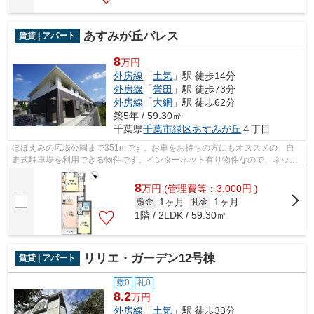
あすみが丘パレス
賃貸 | アパート
8
万円
外房線
「
土気
」駅 徒歩14分
外房線
「
誉田
」駅 徒歩73分
外房線
「
大網
」駅 徒歩62分
築5年 / 59.30㎡
千葉県
千葉市緑区
あすみが丘
４丁目
ほほえみの広場公園まで351mです。お車をお持ちの方にもオススメの、自
走式駐車場を利用できる物件です。インターネット有り物件なので、ネット
をよく使う方におすすめです。千葉市緑...
8
万
円
(管理費等：3,000円 )
1ヶ月
1ヶ月
敷金
礼金
1階 / 2LDK / 59.30㎡
リリエ・ガーデン12号棟
賃貸 | アパート
敷0
礼0
8.2
万円
外房線
「
土気
」駅 徒歩33分