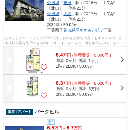
外房線
「
誉田
」駅 バス16分 「土気駅
〔北口〕」 停歩21分
外房線
「
大網
」駅 バス17分 「土気駅
〔北口〕」 停歩21分
築32年 / 50.09㎡
千葉県
千葉市緑区
あすみが丘
７丁目
ながしまクリニックまで326mです。お車をお持ちの方にもオススメの、自
走式駐車場を利用できる物件です。インターネット有り物件なので、ネット
をよく使う方におすすめです。ご来店予...
6.4
万
円
(管理費等：5,000円 )
0ヶ月
1ヶ月
敷金
礼金
1階 / 2LDK / 50.09㎡
6.3
万
円
(管理費等：5,000円 )
0ヶ月
3万円
敷金
礼金
2階 / 2LDK / 50.09㎡
パークヒル
賃貸 | アパート
敷0
6.5
6.7
万円～
万円