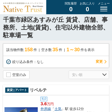
閲覧履歴
お気に入り
メニュー
0
0
千葉市緑区あすみが丘 賃貸、店舗、事
務所、土地(賃貸)、住宅以外建物全部、
駐車場一覧
158
35
1～30
該当物件数
件
空き数
件
件を表示
変更
絞り込み条件：
なし
空室のみ
リベルテ
賃貸 | アパート
礼0
3.6
万円
外房線
「
土気
」駅 徒歩12分