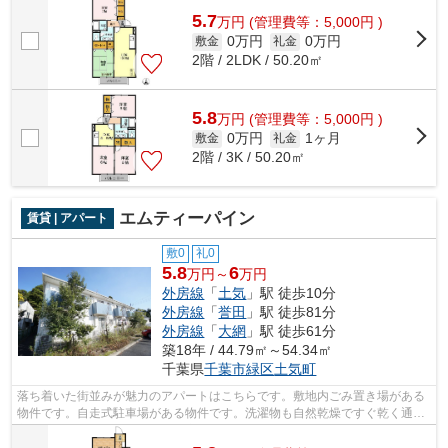
5.7
万
円
(管理費等：5,000円 )
0万円
0万円
敷金
礼金
2階 / 2LDK / 50.20㎡
5.8
万
円
(管理費等：5,000円 )
0万円
1ヶ月
敷金
礼金
2階 / 3K / 50.20㎡
エムティーパイン
賃貸 | アパート
敷0
礼0
5.8
6
万円～
万円
外房線
「
土気
」駅 徒歩10分
外房線
「
誉田
」駅 徒歩81分
外房線
「
大網
」駅 徒歩61分
築18年 / 44.79㎡～54.34㎡
千葉県
千葉市緑区
土気町
落ち着いた街並みが魅力のアパートはこちらです。敷地内ごみ置き場がある
物件です。自走式駐車場がある物件です。洗濯物も自然乾燥ですぐ乾く通風
良好な間取りのアパート。千葉市緑区...