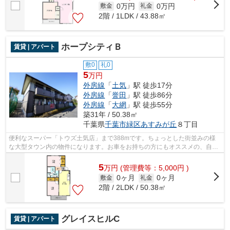
0万円
0万円
敷金
礼金
2階 / 1LDK / 43.88㎡
ホープシティＢ
賃貸 | アパート
敷0
礼0
5
万円
外房線
「
土気
」駅 徒歩17分
外房線
「
誉田
」駅 徒歩86分
外房線
「
大網
」駅 徒歩55分
築31年 / 50.38㎡
千葉県
千葉市緑区
あすみが丘
８丁目
便利なスーパー「トウズ土気店」まで388mです。ちょっとした街並みの様
な大型タウン内の物件になります。お車をお持ちの方にもオススメの、自走
式駐車場を利用できる物件です。千葉市...
5
万
円
(管理費等：5,000円 )
0ヶ月
0ヶ月
敷金
礼金
2階 / 2LDK / 50.38㎡
グレイスヒルC
賃貸 | アパート