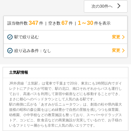
次の30件へ
347
67
1～30
該当物件数
件
空き数
件
件を表示
駅で絞り込む
変更
変更
絞り込み条件：
なし
土気駅情報
JR外房線「土気駅」は電車で千葉まで20分、東京にも1時間以内でダイ
レクトにアクセスが可能で、駅の北口、南口それぞれからバスも運行し
ており、高速バスを利用して新宿や銀座などにも移動することができ、
まさに都心へのベッドタウンとして人気のある駅です。
駅の南側に広がる「あすみが丘ニュータウン」は、創造の杜や県内最大
規模の昭和の森公園をはじめ緑豊かで自然の景観を残しつつも保育園、
幼稚園、小中学校などの教育施設も整っており、スーパーやドラッグス
トア、コンビニ、飲食店などの商業施設が充実しているので、お子様の
いるファミリー層からも非常に人気の高いエリアです。