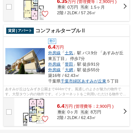
6.35
万
円
(管理費等：2,900円 )
0万円
1.5ヶ月
敷金
礼金
2階 / 2LDK / 57.26㎡
コンフォルターブルⅡ
賃貸 | アパート
敷0
6.4
万円
外房線
「
土気
」駅 バス9分 「あすみが丘
東五丁目」 停歩7分
外房線
「
誉田
」駅 徒歩91分
外房線
「
大網
」駅 徒歩55分
築16年 / 62.43㎡
千葉県
千葉市緑区
あすみが丘東
５丁目
あすみが丘はなみずき公園まで444mです。風通しのよさが魅力の物件で
す。大型タウン内の物件です。インターネットをご利用いただける物件で
す。あなたの希望に合う不動産情報を、経験...
6.4
万
円
(管理費等：2,900円 )
0ヶ月
8万円
敷金
礼金
2階 / 2LDK / 62.43㎡