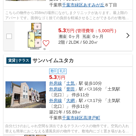
千葉県
千葉市緑区
あすみが丘
８丁目
こちらの物件から358mの場所にながしまクリニックがあります。最上階の
アパートです。面倒なゴミ捨ての負担を軽減させることができるのが敷地内
ごみ置き場の魅力です。こちらの物件に...
5.3
万
円
(管理費等：5,000円 )
0ヶ月
0ヶ月
敷金
礼金
2階 / 2LDK / 50.20㎡
サンハイムユタカ
賃貸 | テラス
敷0
礼0
5.3
万円
外房線
「
土気
」駅 徒歩10分
外房線
「
誉田
」駅 バス16分 「土気駅
〔北口〕」 停歩11分
外房線
「
大網
」駅 バス17分 「土気駅
〔北口〕」 停歩11分
築21年 / 55.89㎡
千葉県
千葉市緑区
高津戸町
自分だけのおしゃれ空間を演出できるテラスハウスの物件です。空気の入れ
替えも簡単におこなえる通風良好の物件です。敷地内にゴミ置き場があるの