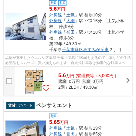
敷0
礼0
5.6
万円
外房線
「
土気
」駅 徒歩10分
外房線
「
大網
」駅 バス16分 「土気小学
校」 停歩9分
外房線
「
誉田
」駅 バス18分 「土気小学
校」 停歩8分
築23年 / 49.30㎡
千葉県
千葉市緑区
あすみが丘東
２丁目
品物が充実したウエルシア薬局 千葉土気店(468m)もあるので、薬などの生活
必要品もスムーズに買い揃えられます。自走式駐車場は効率的な駐車スペー
スです。スマホやPCを自宅でよく利用...
5.6
万
円
(管理費等：5,000円 )
0万円
0万円
敷金
礼金
2階 / 2LDK / 49.30㎡
ペンサミエント
賃貸 | アパート
敷0
5.65
万円
外房線
「
土気
」駅 徒歩19分
外房線
「
誉田
」駅 徒歩85分