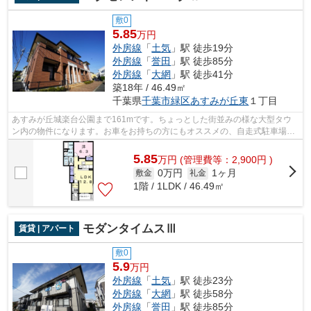
敷0
5.85
万円
外房線
「
土気
」駅 徒歩19分
外房線
「
誉田
」駅 徒歩85分
外房線
「
大網
」駅 徒歩41分
築18年 / 46.49㎡
千葉県
千葉市緑区
あすみが丘東
１丁目
あすみが丘城楽台公園まで161mです。ちょっとした街並みの様な大型タウ
ン内の物件になります。お車をお持ちの方にもオススメの、自走式駐車場を
利用できる物件です。こちらの物件はイ...
5.85
万
円
(管理費等：2,900円 )
0万円
1ヶ月
敷金
礼金
1階 / 1LDK / 46.49㎡
モダンタイムスⅢ
賃貸 | アパート
敷0
5.9
万円
外房線
「
土気
」駅 徒歩23分
外房線
「
大網
」駅 徒歩58分
外房線
「
誉田
」駅 徒歩85分