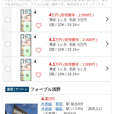
大型タウン内の物件です。こちらの物件には自走式駐車場があります。駅ま
で徒歩6分なので、アクセスの良い物件です。株式会社ネイティブ・トラス
トには千葉市緑区エリアの賃貸情報がご...
4
万
円
(管理費等：2,000円 )
1ヶ月
0万円
敷金
礼金
1階 / 1DK / 33.24㎡
4.1
万
円
(管理費等：2,000円 )
1ヶ月
0万円
敷金
礼金
2階 / 1DK / 33.24㎡
4.1
万
円
(管理費等：2,000円 )
1ヶ月
0ヶ月
敷金
礼金
2階 / 1DK / 33.24㎡
フォーブル浅野
賃貸 | アパート
4.3
万円
外房線
「
誉田
」駅 徒歩8分
外房線
「
鎌取
」駅 バス8分 「高田入口
（千葉県）」 停歩5分