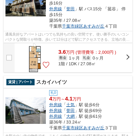
歩16分
外房線
「
誉田
」駅 バス15分 「菰谷」 停
歩15分
築35年 / 27.08㎡
千葉県
千葉市緑区
あすみが丘
４丁目
通風良好なアパートはいつでも気持ちの良い空間です。使い勝手のいいコン
パクトな間取りが特徴。歩いて12分ほどで駅にアクセスできる、立地の良さ
も魅力の物件です。忙しい方にはうっ...
3.6
万
円
(管理費等：2,000円 )
1ヶ月
0ヶ月
敷金
礼金
1階 / 1DK / 27.08㎡
スカイハイツ
賃貸 | アパート
礼0
4
4.1
万円～
万円
外房線
「
土気
」駅 徒歩6分
外房線
「
誉田
」駅 徒歩69分
外房線
「
大網
」駅 徒歩61分
築36年 / 33.24㎡
千葉県
千葉市緑区
あすみが丘
３丁目