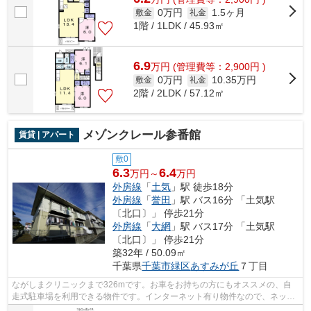
0万円
1.5ヶ月
敷金
礼金
1階 / 1LDK / 45.93㎡
6.9
万
円
(管理費等：2,900円 )
0万円
10.35万円
敷金
礼金
2階 / 2LDK / 57.12㎡
メゾンクレール参番館
賃貸 | アパート
敷0
6.3
6.4
万円～
万円
外房線
「
土気
」駅 徒歩18分
外房線
「
誉田
」駅 バス16分 「土気駅
〔北口〕」 停歩21分
外房線
「
大網
」駅 バス17分 「土気駅
〔北口〕」 停歩21分
築32年 / 50.09㎡
千葉県
千葉市緑区
あすみが丘
７丁目
ながしまクリニックまで326mです。お車をお持ちの方にもオススメの、自
走式駐車場を利用できる物件です。インターネット有り物件なので、ネット
をよく使う方におすすめです。ご来店予...