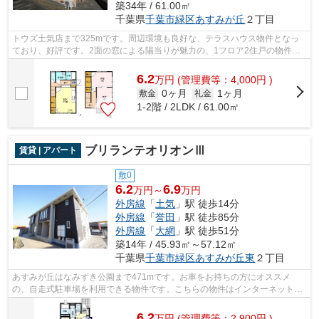
築34年 / 61.00㎡
千葉県
千葉市緑区
あすみが丘
２丁目
トウズ土気店まで325mです。周辺環境も良好な、テラスハウス物件となっ
ており、好評です。2面の窓による陽当りが魅力の、1フロア2住戸の物件で
快適な毎日を過ごしてください。こちらの...
6.2
万
円
(管理費等：4,000円 )
0ヶ月
1ヶ月
敷金
礼金
1-2階 / 2LDK / 61.00㎡
ブリランテオリオンⅢ
賃貸 | アパート
敷0
6.2
6.9
万円～
万円
外房線
「
土気
」駅 徒歩14分
外房線
「
誉田
」駅 徒歩85分
外房線
「
大網
」駅 徒歩51分
築14年 / 45.93㎡～57.12㎡
千葉県
千葉市緑区
あすみが丘東
２丁目
あすみが丘はなみずき公園まで471mです。お車をお持ちの方にオススメ
の、自走式駐車場を利用できる物件です。こちらの物件はインターネットを
ご利用いただけます。株式会社ネイティブ...
6.2
万
円
(管理費等：2,900円 )