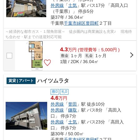
外房線
「
土気
」駅 バス17分 「高田入口
（千葉県）」 停歩5分
築37年 / 36.04㎡
千葉県
千葉市緑区
誉田町
２丁目
～経済的な都市ガス・１階角部屋～ 徒歩圏内は商業施設も充実♪ 現地待
ち合わせ・駅までの送迎対応可能
4.3
万
円
(管理費等：5,000円 )
1ヶ月
1ヶ月
敷金
礼金
1階 / 2DK / 36.04㎡
ハイツムラタ
賃貸 | アパート
敷0
礼0
4.6
万円
外房線
「
誉田
」駅 徒歩10分
外房線
「
鎌取
」駅 バス8分 「高田入
口」 停歩7分
外房線
「
土気
」駅 バス23分 「高田入
口」 停歩7分
築30年 / 50.00㎡
千葉県
千葉市緑区
誉田町
２丁目