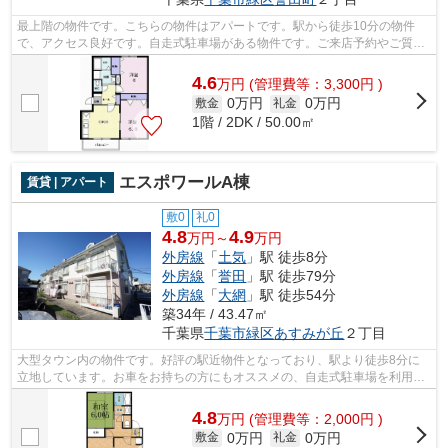
最上階の物件です。こちらの物件はアパートです。駅から徒歩10分の物件
で、アクセス良好です。自走式駐車場がある物件です。ご来店予約やご質問
などは043-300-0080から承っております...
4.6
万
円
(管理費等：3,300円 )
0万円
0万円
敷金
礼金
1階 / 2DK / 50.00㎡
エスポワールA棟
賃貸 | アパート
敷0
礼0
4.8
4.9
万円～
万円
外房線
「
土気
」駅 徒歩8分
外房線
「
誉田
」駅 徒歩79分
外房線
「
大網
」駅 徒歩54分
築34年 / 43.47㎡
千葉県
千葉市緑区
あすみが丘
２丁目
大型タウン内の物件です。好評の駅近物件となっており、駅より徒歩8分に
立地しています。お車をお持ちの方にもオススメの、自走式駐車場を利用で
きる物件です。気になる情報を見つけた...
4.8
万
円
(管理費等：2,000円 )
0万円
0万円
敷金
礼金