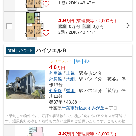
1階 / 2DK / 43.47㎡
4.9
万
円
(管理費等：2,000円 )
0万円
0万円
敷金
礼金
2階 / 2DK / 43.47㎡
ハイツエルＢ
賃貸 | アパート
フリーレント
敷0
礼0
4.8
万円
外房線
「
土気
」駅 徒歩14分
外房線
「
大網
」駅 バス19分 「菰谷」 停
歩13分
外房線
「
誉田
」駅 バス15分 「菰谷」 停
歩12分
築37年 / 43.88㎡
千葉県
千葉市緑区
あすみが丘
４丁目
上階無しの物件です。好評の駅近物件で、徒歩14分でのアクセスが可能で
す。通風良好の涼しく気持ちの良い空間をご提供いたします。こちらの物件
は自走式駐車場がご利用いただけます。...
4.8
万
円
(管理費等：3,000円 )