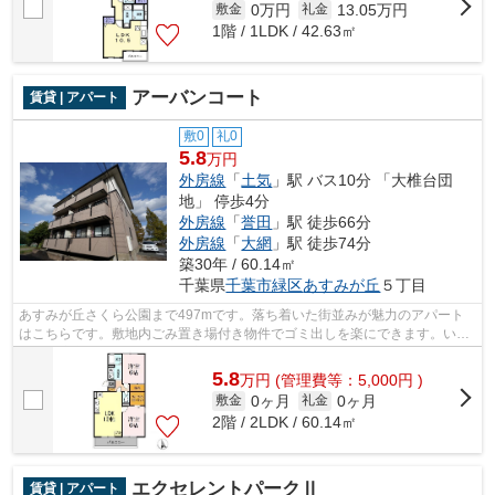
0万円
13.05万円
敷金
礼金
1階 / 1LDK / 42.63㎡
アーバンコート
賃貸 | アパート
敷0
礼0
5.8
万円
外房線
「
土気
」駅 バス10分 「大椎台団
地」 停歩4分
外房線
「
誉田
」駅 徒歩66分
外房線
「
大網
」駅 徒歩74分
築30年 / 60.14㎡
千葉県
千葉市緑区
あすみが丘
５丁目
あすみが丘さくら公園まで497mです。落ち着いた街並みが魅力のアパート
はこちらです。敷地内ごみ置き場付き物件でゴミ出しを楽にできます。いつ
でも快適空間を味わえる通風良好な気持...
5.8
万
円
(管理費等：5,000円 )
0ヶ月
0ヶ月
敷金
礼金
2階 / 2LDK / 60.14㎡
エクセレントパークⅡ
賃貸 | アパート