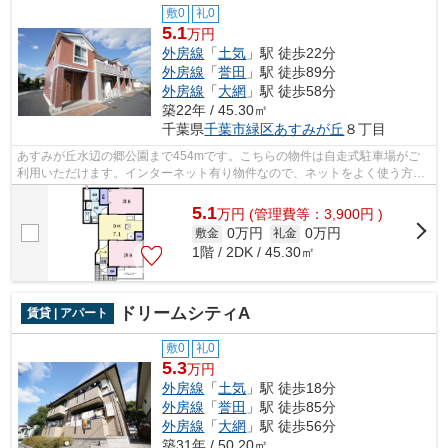
敷0
礼0
5.1
万円
外房線
「
土気
」駅 徒歩22分
外房線
「
誉田
」駅 徒歩89分
外房線
「
大網
」駅 徒歩58分
築22年 / 45.30㎡
千葉県
千葉市緑区
あすみが丘
８丁目
あすみが丘水辺の郷公園まで454mです。こちらの物件は自走式駐車場がご
利用いただけます。インターネット有り物件なので、ネットをよく使う方に
おすすめです。千葉市緑区エリアの賃貸...
5.1
万
円
(管理費等：3,900円 )
0万円
0万円
敷金
礼金
1階 / 2DK / 45.30㎡
ドリームシティA
賃貸 | アパート
敷0
礼0
5.3
万円
外房線
「
土気
」駅 徒歩18分
外房線
「
誉田
」駅 徒歩85分
外房線
「
大網
」駅 徒歩56分
築31年 / 50.20㎡