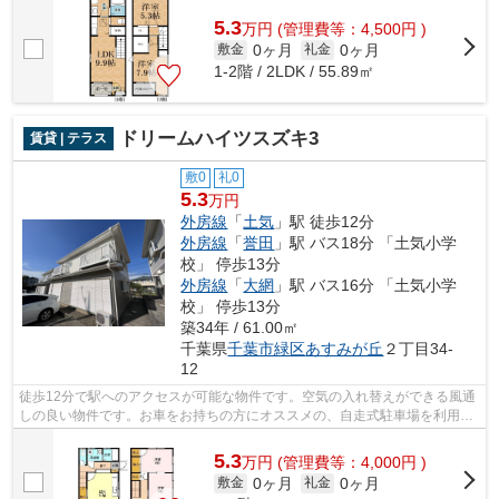
でわざわざゴミを捨てに行く手間が省...
5.3
万
円
(管理費等：4,500円 )
0ヶ月
0ヶ月
敷金
礼金
1-2階 / 2LDK / 55.89㎡
ドリームハイツスズキ3
賃貸 | テラス
敷0
礼0
5.3
万円
外房線
「
土気
」駅 徒歩12分
外房線
「
誉田
」駅 バス18分 「土気小学
校」 停歩13分
外房線
「
大網
」駅 バス16分 「土気小学
校」 停歩13分
築34年 / 61.00㎡
千葉県
千葉市緑区
あすみが丘
２丁目34-
12
徒歩12分で駅へのアクセスが可能な物件です。空気の入れ替えができる風通
しの良い物件です。お車をお持ちの方にオススメの、自走式駐車場を利用で
きる物件です。千葉市緑区での賃貸物...
5.3
万
円
(管理費等：4,000円 )
0ヶ月
0ヶ月
敷金
礼金