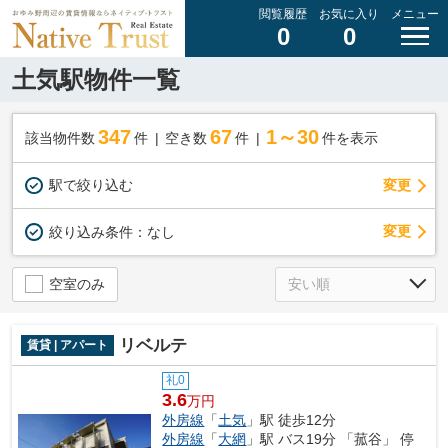
閲覧履歴
お気に入り
メニュー
0
0
土気駅物件一覧
347
67
1～30
該当物件数
件
空き数
件
件を表示
駅で絞り込む
変更
変更
絞り込み条件：
なし
空室のみ
リベルテ
賃貸 | アパート
礼0
3.6
万円
外房線
「
土気
」駅 徒歩12分
外房線
「
大網
」駅 バス19分 「菰谷」 停