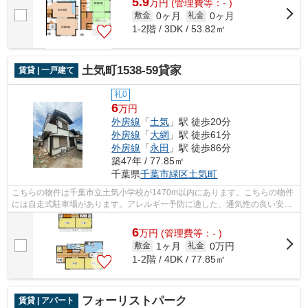
5.9
万
円
(管理費等：- )
0ヶ月
0ヶ月
敷金
礼金
1-2階 / 3DK / 53.82㎡
土気町1538-59貸家
賃貸 | 一戸建て
礼0
6
万円
外房線
「
土気
」駅 徒歩20分
外房線
「
大網
」駅 徒歩61分
外房線
「
永田
」駅 徒歩86分
築47年 / 77.85㎡
千葉県
千葉市緑区
土気町
こちらの物件は千葉市立土気小学校が1470m以内にあります。こちらの物件
には自走式駐車場があります。アレルギー予防に適した、通気性の良い安心
の物件です。健康な体は新鮮な空気を吸...
6
万
円
(管理費等：- )
1ヶ月
0万円
敷金
礼金
1-2階 / 4DK / 77.85㎡
フォーリストパーク
賃貸 | アパート