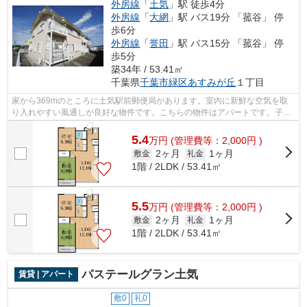
外房線
「
土気
」駅 徒歩4分
外房線
「
大網
」駅 バス19分 「菰谷」 停
歩6分
外房線
「
誉田
」駅 バス15分 「菰谷」 停
歩5分
築34年 / 53.41㎡
千葉県
千葉市緑区
あすみが丘
１丁目
家から369mのところに土気駅前郵便局があります。室内に新鮮な空気を取
り入れやすい風通しが良好な物件です。こちらの物件はアパートです。子育
てをする際の悩みも大型タウン内なら解...
5.4
万
円
(管理費等：2,000円 )
2ヶ月
1ヶ月
敷金
礼金
1階 / 2LDK / 53.41㎡
5.5
万
円
(管理費等：2,000円 )
2ヶ月
1ヶ月
敷金
礼金
1階 / 2LDK / 53.41㎡
パステールグラン土気
賃貸 | アパート
敷0
礼0