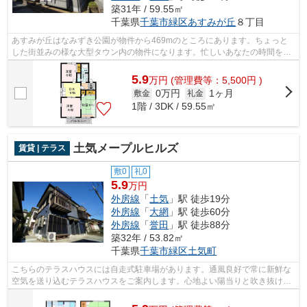
築31年 / 59.55㎡
千葉県
千葉市緑区
あすみが丘
８丁目
あすみが丘はなみずき公園が物件から469mのところにあります。ちょっと
した街並みの様な大型タウン内の物件になります。忙しいあなたの時間を有
効的に使えるのが敷地内ごみ置き場です...
5.9
万
円
(管理費等：5,500円 )
0万円
1ヶ月
敷金
礼金
1階 / 3DK / 59.55㎡
土気メープルヒルズ
賃貸 | テラス
敷0
礼0
5.9
万円
外房線
「
土気
」駅 徒歩19分
外房線
「
大網
」駅 徒歩60分
外房線
「
誉田
」駅 徒歩88分
築32年 / 53.82㎡
千葉県
千葉市緑区
土気町
こちらのテラスハウスには自走式駐車場があります。通風良好で常に新鮮な
空気を送り込むテラスハウスをご案内します。心地よい陽当りと吹き抜ける
風が魅力の1フロア2住戸の物件です。...