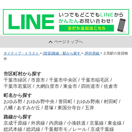
ページトップへ
ネイティブ・トラスト
>
(賃貸)路線・駅から探す
>
JR外房線
>
土気駅の賃貸物
件
市区町村から探す
千葉市緑区
/
市原市
/
千葉市中央区
/
千葉市稲毛区
/
千葉市若葉区
/
大網白里市
/
東金市
/
四街道市
/
佐倉市
町名から探す
おゆみ野
/
おゆみ野中央
/
誉田町
/
おゆみ野南
/
村田町
/
八幡
/
あすみが丘
/
君塚
/
東国分寺台
/
五井
路線から探す
京成千原線
/
外房線
/
内房線
/
小湊鉄道
/
京葉線
/
東金線
/
総武本線
/
総武線
/
千葉都市モノレール
/
京成千葉線