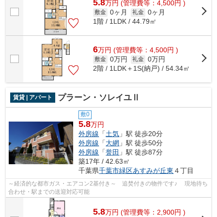
5.8
万
円
(管理費等：4,500円 )
0ヶ月
0ヶ月
敷金
礼金
1階 / 1LDK / 44.79㎡
6
万
円
(管理費等：4,500円 )
0万円
0万円
敷金
礼金
2階 / 1LDK＋1S(納戸) / 54.34㎡
プラーン・ソレイユⅡ
賃貸 | アパート
敷0
5.8
万円
外房線
「
土気
」駅 徒歩20分
外房線
「
大網
」駅 徒歩50分
外房線
「
誉田
」駅 徒歩87分
築17年 / 42.63㎡
千葉県
千葉市緑区
あすみが丘東
４丁目
～経済的な都市ガス・エアコン2基付き～ 追焚付きの物件です♪ 現地待ち
合わせ・駅までの送迎対応可能
5.8
万
円
(管理費等：2,900円 )