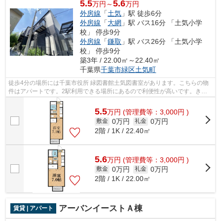
5.5
5.6
万円～
万円
外房線
「
土気
」駅 徒歩6分
外房線
「
大網
」駅 バス16分 「土気小学
校」 停歩9分
外房線
「
鎌取
」駅 バス26分 「土気小学
校」 停歩9分
築3年 / 22.00㎡～22.40㎡
千葉県
千葉市緑区
土気町
徒歩4分の場所には千葉市役所 緑図書館土気図書室があります。こちらの物
件はアパートです。2駅利用できる場所にあるので利便性が高いです。きれ
いな外装・内装がポイント。当物件の周...
5.5
万
円
(管理費等：3,000円 )
0万円
0万円
敷金
礼金
2階 / 1K / 22.40㎡
5.6
万
円
(管理費等：3,000円 )
0万円
0万円
敷金
礼金
2階 / 1K / 22.00㎡
アーバンイーストＡ棟
賃貸 | アパート