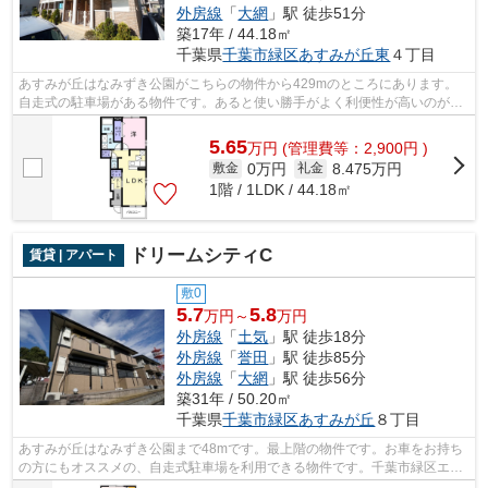
外房線
「
大網
」駅 徒歩51分
築17年 / 44.18㎡
千葉県
千葉市緑区
あすみが丘東
４丁目
あすみが丘はなみずき公園がこちらの物件から429mのところにあります。
自走式の駐車場がある物件です。あると使い勝手がよく利便性が高いのが敷
地内ごみ置き場です。お仕事でパソコン...
5.65
万
円
(管理費等：2,900円 )
0万円
8.475万円
敷金
礼金
1階 / 1LDK / 44.18㎡
ドリームシティC
賃貸 | アパート
敷0
5.7
5.8
万円～
万円
外房線
「
土気
」駅 徒歩18分
外房線
「
誉田
」駅 徒歩85分
外房線
「
大網
」駅 徒歩56分
築31年 / 50.20㎡
千葉県
千葉市緑区
あすみが丘
８丁目
あすみが丘はなみずき公園まで48mです。最上階の物件です。お車をお持ち
の方にもオススメの、自走式駐車場を利用できる物件です。千葉市緑区エリ
アの賃貸情報が株式会社ネイティブ・ト...