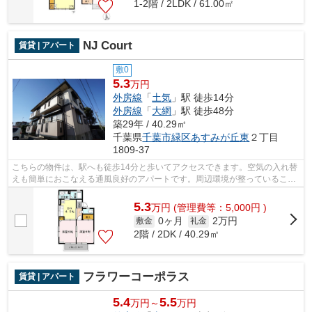
1-2階 / 2LDK / 61.00㎡
NJ Court
賃貸 | アパート
敷0
5.3
万円
外房線
「
土気
」駅 徒歩14分
外房線
「
大網
」駅 徒歩48分
築29年 / 40.29㎡
千葉県
千葉市緑区
あすみが丘東
２丁目
1809-37
こちらの物件は、駅へも徒歩14分と歩いてアクセスできます。空気の入れ替
えも簡単におこなえる通風良好のアパートです。周辺環境が整っていること
の多い、充実のアパート物件。こちら...
5.3
万
円
(管理費等：5,000円 )
0ヶ月
2万円
敷金
礼金
2階 / 2DK / 40.29㎡
フラワーコーポラス
賃貸 | アパート
5.4
5.5
万円～
万円