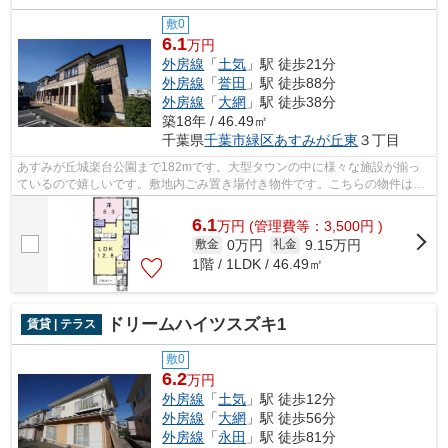
敷0
6.1
万円
外房線
「
土気
」駅 徒歩21分
外房線
「
誉田
」駅 徒歩88分
外房線
「
大網
」駅 徒歩38分
築18年 / 46.49㎡
千葉県
千葉市緑区
あすみが丘東
３丁目
あすみが丘城楽台公園まで182mです。大型タウンの中に様々な施設が揃っ
ているので嬉しいです。敷地内ごみ置き場付き物件です。こちらの物件はイ
ンターネットをご利用いただけます。お...
6.1
万
円
(管理費等：3,500円 )
0万円
9.15万円
敷金
礼金
1階 / 1LDK / 46.49㎡
ドリームハイツスズキ1
賃貸 | テラス
敷0
6.2
万円
外房線
「
土気
」駅 徒歩12分
外房線
「
大網
」駅 徒歩56分
外房線
「
永田
」駅 徒歩81分