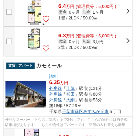
6.4
万
円
(管理費等：5,000円 )
0ヶ月
1ヶ月
敷金
礼金
1階 / 2LDK / 50.09㎡
6.3
万
円
(管理費等：5,000円 )
0ヶ月
3万円
敷金
礼金
2階 / 2LDK / 50.09㎡
カモミール
賃貸 | アパート
敷0
6.35
万円
外房線
「
土気
」駅 徒歩21分
外房線
「
誉田
」駅 徒歩88分
外房線
「
大網
」駅 徒歩53分
築16年 / 57.26㎡
千葉県
千葉市緑区
あすみが丘東
５丁目
便利なスーパー「トウズ土気店」まで346mです。こちらの物件には自走式
駐車場があります。こちらの物件はアパートです。空気の入れ替えも簡単に
おこなえる通風良好の物件です。私達株...