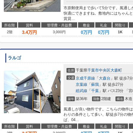
市原郵便局まで歩いて5分です。風通し
快適にできますね。敷地内にはちゃんと
賃貸...
所在階
賃料
管理費・共益費
敷金
礼金
間取り
3.4
万円
0万円
0万円
2階
3,000円
1K
ラルゴ
千葉県
千葉市中央区
大森町
住所
交通
京成千原線
「
大森台
」駅 徒歩7分
京葉線
「
蘇我
」駅 徒歩27分
総武線
「
千葉
」駅 バス23分 「
築36年
2階建
木造
築年
階数
構造
風通しが良い物件です。こちらの物件は
わりの条件として多い、駅徒歩7分の物
ば、04...
所在階
賃料
管理費・共益費
敷金
礼金
間取り