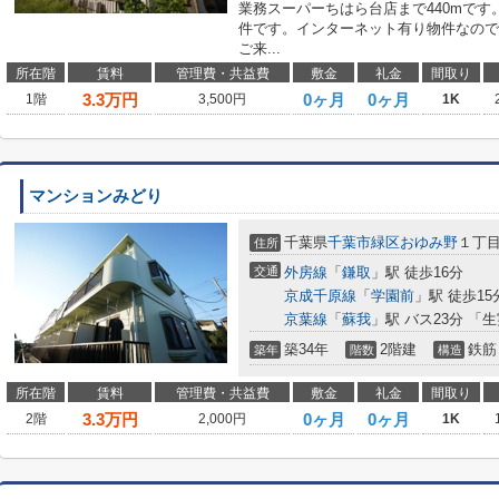
業務スーパーちはら台店まで440mです
件です。インターネット有り物件なので
ご来...
所在階
賃料
管理費・共益費
敷金
礼金
間取り
3.3
万円
0ヶ月
0ヶ月
1階
3,500円
1K
マンションみどり
千葉県
千葉市緑区
おゆみ野
１丁
住所
交通
外房線
「
鎌取
」駅 徒歩16分
京成千原線
「
学園前
」駅 徒歩15
京葉線
「
蘇我
」駅 バス23分 「
築34年
2階建
鉄筋
築年
階数
構造
所在階
賃料
管理費・共益費
敷金
礼金
間取り
3.3
万円
0ヶ月
0ヶ月
2階
2,000円
1K