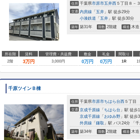
千葉県
市原市
五井西
５丁目８－
住所
交通
内房線
「
五井
」駅 徒歩29分
小湊鉄道
「
五井
」駅 徒歩30分
築31年
2階建
木造
築年
階数
構造
所在階
賃料
管理費・共益費
敷金
礼金
間取り
3
万円
0万円
0万円
2階
3,000円
1R
1
千原ツインＢ棟
千葉県
市原市
ちはら台西
５丁目
住所
交通
京成千原線
「
ちはら台
」駅 徒歩1
京成千原線
「
おゆみ野
」駅 徒歩3
外房線
「
鎌取
」駅 バス24分 「
築34年
2階建
木造
築年
階数
構造