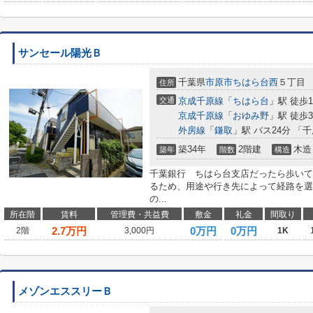
サンセール陽光Ｂ
千葉県
市原市
ちはら台西
５丁目
住所
交通
京成千原線
「
ちはら台
」駅 徒歩1
京成千原線
「
おゆみ野
」駅 徒歩3
外房線
「
鎌取
」駅 バス24分 「
築34年
2階建
木造
築年
階数
構造
千葉銀行 ちはら台支店だったら歩いてす
るため、用途や行き先によって経路を選
の...
所在階
賃料
管理費・共益費
敷金
礼金
間取り
2.7
万円
0万円
0万円
2階
3,000円
1K
メゾンエススリーＢ