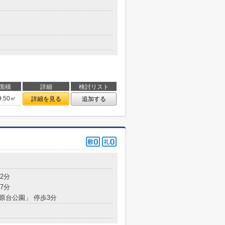
３
面積
詳細
検討リスト
9.50㎡
詳細を見る
追加する
2分
7分
千原台公園」 停歩3分