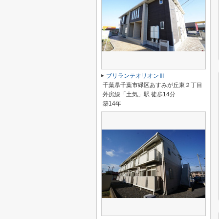
ブリランテオリオンⅢ
千葉県千葉市緑区あすみが丘東２丁目
外房線「土気」駅 徒歩14分
築14年