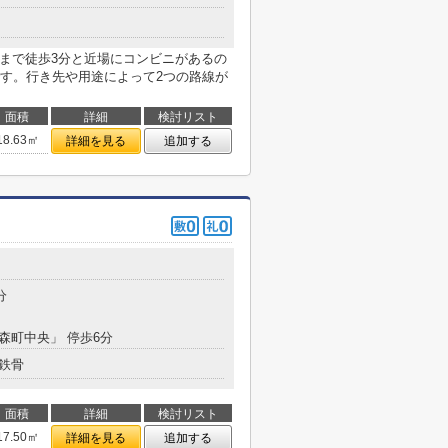
店まで徒歩3分と近場にコンビニがあるの
す。行き先や用途によって2つの路線が
面積
詳細
検討リスト
18.63㎡
詳細を見る
追加する
分
大森町中央」 停歩6分
鉄骨
面積
詳細
検討リスト
17.50㎡
詳細を見る
追加する