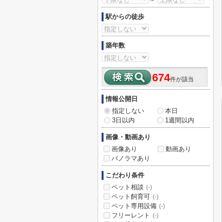
駅からの徒歩
築年数
674
件が該当
情報公開日
指定しない
本日
3日以内
1週間以内
画像・動画あり
画像あり
動画あり
パノラマあり
こだわり条件
ペット相談
(-)
ペット飼育可
(-)
ペット専用設備
(-)
フリーレント
(-)