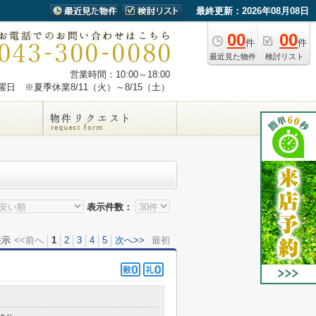
最終更新：2026年08月08日
00
00
件
件
最近見た物件
検討リスト
営業時間：10:00～18:00
日 ※夏季休業8/11（火）～8/15（土）
表示件数：
表示
<<前へ
1
2
3
4
5
次へ>>
最初