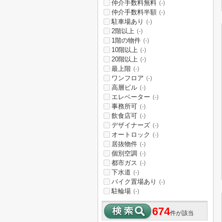
仲介手数料無料
(-)
仲介手数料半額
(-)
駐車場あり
(-)
2階以上
(-)
1階の物件
(-)
10階以上
(-)
20階以上
(-)
最上階
(-)
ワンフロア
(-)
高層ビル
(-)
エレベーター
(-)
事務所可
(-)
飲食店可
(-)
デザイナーズ
(-)
オートロック
(-)
居抜物件
(-)
個別空調
(-)
都市ガス
(-)
下水道
(-)
バイク置場あり
(-)
駐輪場
(-)
674
件が該当