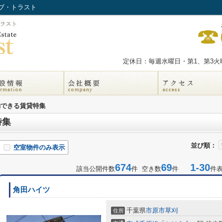
ブ・トラスト
定休日：毎週水曜日・第1、第3火曜
約できる賃貸特集
特集
並び順：
空室物件のみ表示
674
69
1-30
該当公開件数
件 空き数
件
件
角田ハイツ
千葉県
市原市
草刈
住所