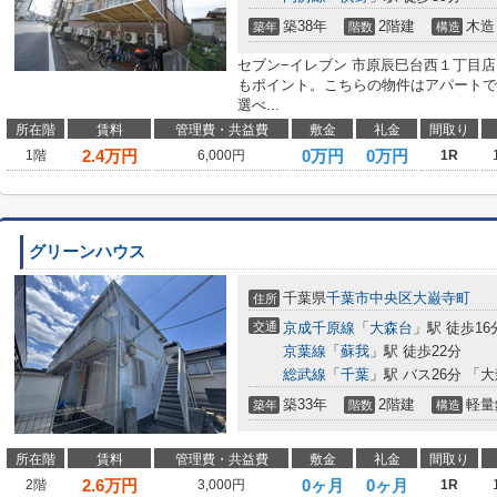
築38年
2階建
木造
築年
階数
構造
セブン−イレブン 市原辰巳台西１丁目
もポイント。こちらの物件はアパートで
選べ...
所在階
賃料
管理費・共益費
敷金
礼金
間取り
2.4
万円
0万円
0万円
1階
6,000円
1R
グリーンハウス
千葉県
千葉市中央区
大巌寺町
住所
交通
京成千原線
「
大森台
」駅 徒歩16
京葉線
「
蘇我
」駅 徒歩22分
総武線
「
千葉
」駅 バス26分 「
築33年
2階建
軽量
築年
階数
構造
所在階
賃料
管理費・共益費
敷金
礼金
間取り
2.6
万円
0ヶ月
0ヶ月
2階
3,000円
1R