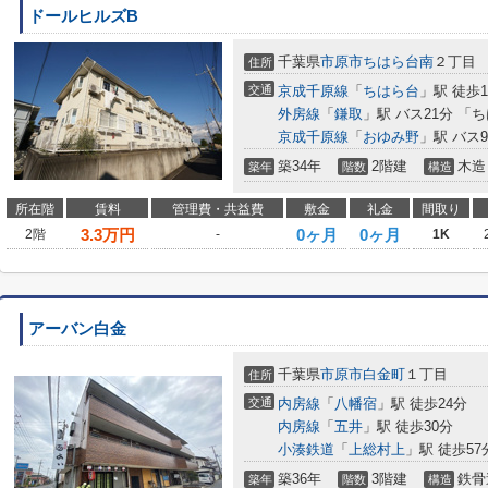
ドールヒルズB
千葉県
市原市
ちはら台南
２丁目
住所
交通
京成千原線
「
ちはら台
」駅 徒歩1
外房線
「
鎌取
」駅 バス21分 「
京成千原線
「
おゆみ野
」駅 バス
築34年
2階建
木造
築年
階数
構造
所在階
賃料
管理費・共益費
敷金
礼金
間取り
3.3
万円
0ヶ月
0ヶ月
2階
-
1K
アーバン白金
千葉県
市原市
白金町
１丁目
住所
交通
内房線
「
八幡宿
」駅 徒歩24分
内房線
「
五井
」駅 徒歩30分
小湊鉄道
「
上総村上
」駅 徒歩57
築36年
3階建
鉄骨
築年
階数
構造