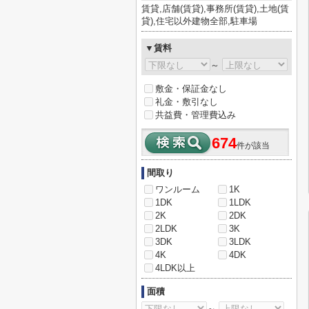
賃貸,店舗(賃貸),事務所(賃貸),土地(賃
貸),住宅以外建物全部,駐車場
▼賃料
～
敷金・保証金なし
礼金・敷引なし
共益費・管理費込み
674
件が該当
間取り
ワンルーム
1K
1DK
1LDK
2K
2DK
2LDK
3K
3DK
3LDK
4K
4DK
4LDK以上
面積
～