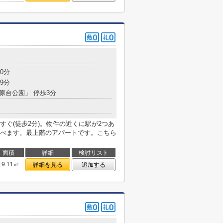
0分
9分
千原台公園」 停歩3分
ぐ(徒歩2分)。物件の近くに駅が2つあ
べます。最上階のアパートです。こちら
面積
詳細
検討リスト
19.11㎡
詳細を見る
追加する