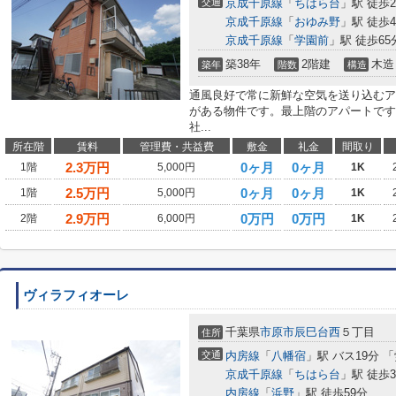
交通
京成千原線
「
ちはら台
」駅 徒歩2
京成千原線
「
おゆみ野
」駅 徒歩4
京成千原線
「
学園前
」駅 徒歩65
築38年
2階建
木造
築年
階数
構造
通風良好で常に新鮮な空気を送り込むア
がある物件です。最上階のアパートです
社...
所在階
賃料
管理費・共益費
敷金
礼金
間取り
2.3
万円
0ヶ月
0ヶ月
1階
5,000円
1K
2.5
万円
0ヶ月
0ヶ月
1階
5,000円
1K
2.9
万円
0万円
0万円
2階
6,000円
1K
ヴィラフィオーレ
千葉県
市原市
辰巳台西
５丁目
住所
交通
内房線
「
八幡宿
」駅 バス19分 
京成千原線
「
ちはら台
」駅 徒歩3
内房線
「
浜野
」駅 徒歩59分