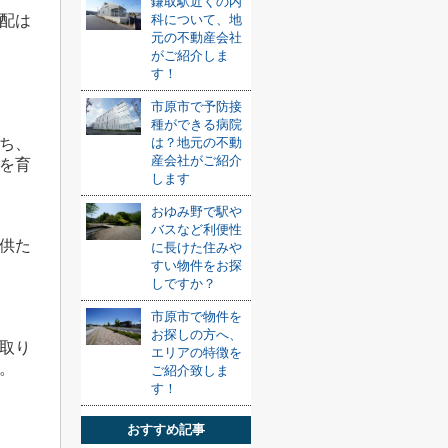
鎌取駅近くの内
科について、地
配は
元の不動産会社
がご紹介しま
す！
市原市で予防接
種ができる病院
は？地元の不動
ち、
産会社がご紹介
を育
します
おゆみ野で駅や
バスなど利便性
供た
に長けた住みや
すい物件をお探
しですか？
市原市で物件を
お探しの方へ、
取り
エリアの特徴を
。
ご紹介致しま
す！
おすすめ記事