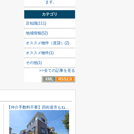
ます。
カテゴリ
豆知識(111)
地域情報(52)
オススメ物件（賃貸）(2)
オススメ物件(1)
その他(1)
>>全ての記事を見る
XML
RSS2.0
【仲介手数料不要】四街道市もねの里2丁目 中古戸建【内・外装リフォーム完了済み】