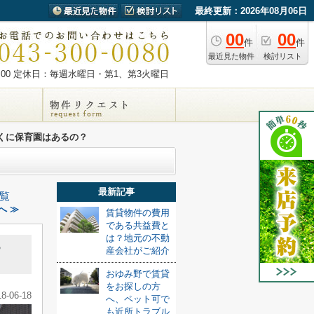
最終更新：2026年08月06日
00
00
件
件
最近見た物件
検討リスト
00
定休日：毎週水曜日・第1、第3火曜日
くに保育園はあるの？
最新記事
覧
へ ≫
賃貸物件の費用
である共益費と
は？地元の不動
る
産会社がご紹介
おゆみ野で賃貸
をお探しの方
18-06-18
へ、ペット可で
も近所トラブル