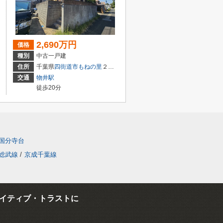
2,690万円
価格
種別
中古一戸建
住所
千葉県
四街道市
もねの里
２丁目16-23
交通
物井駅
徒歩20分
国分寺台
総武線
/
京成千葉線
イティブ・トラストに