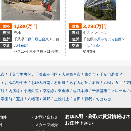
1,580万円
3,290万円
価格
価格
種別
売地
種別
中古マンション
住所
千葉県
市原市
辰巳台東
４丁目
住所
千葉県
市原市
ちはら台西
２丁目9-3
交通
八幡宿駅
交通
ちはら台駅
バス15分 東小学校入口 停歩2分
徒歩3分
原市
/
千葉市中央区
/
千葉市稲毛区
/
大網白里市
/
東金市
/
千葉市若葉区
町
/
おゆみ野中央
/
おゆみ野南
/
村田町
/
あすみが丘
/
君塚
/
八幡
/
五井
/
東
原線
/
内房線
/
小湊鉄道
/
京葉線
/
東金線
/
総武本線
/
千葉都市モノレール
/
学園前
/
五井
/
八幡宿
/
浜野
/
上総村上
/
誉田
/
蘇我
/
ちはら台
おゆみ野・鎌取の賃貸情報はネ
物件
お問い合わせ
お任せ下さい
件
スタッフ紹介