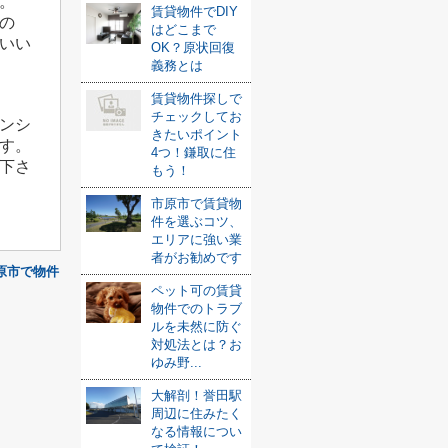
。
賃貸物件でDIY
の
はどこまで
いい
OK？原状回復
義務とは
賃貸物件探しで
チェックしてお
ンシ
きたいポイント
す。
4つ！鎌取に住
下さ
もう！
市原市で賃貸物
件を選ぶコツ、
エリアに強い業
者がお勧めです
原市で物件
ペット可の賃貸
物件でのトラブ
ルを未然に防ぐ
対処法とは？お
ゆみ野...
大解剖！誉田駅
周辺に住みたく
なる情報につい