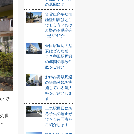
の原因に？
賃貸に必要な印
鑑証明書はどこ
でもらう？おゆ
み野の不動産会
社がご紹介
誉田駅周辺の治
安はどんな感
じ？誉田駅周辺
の年間の事故件
数をご紹介
おゆみ野駅周辺
の無痛分娩を実
施している婦人
科をご紹介しま
す
いで
土気駅周辺にあ
る子供の矯正が
の世
できる歯医者を
ょ
ご紹介します