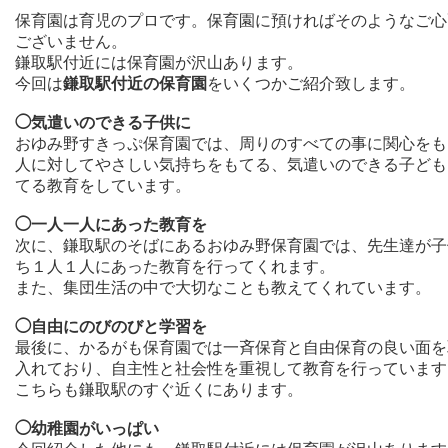
保育園は育児のプロです。保育園に預ければそのようなご心
ございません。
鎌取駅付近には保育園が沢山あります。
今回は
鎌取駅付近の保育園
をいくつかご紹介致します。
◯気遣いのできる子供に
おゆみ野すきっぷ保育園では、周りのすべての事に関心をも
人に対してやさしい気持ちをもてる、気遣いのできる子ども
てる教育をしています。
◯一人一人にあった教育を
次に、鎌取駅のそばにあるおゆみ野保育園では、先生達が子
ち１人１人にあった教育を行ってくれます。
また、集団生活の中で大切なことも教えてくれています。
◯自由にのびのびと学習を
最後に、かるがも保育園では一斉保育と自由保育の良い面を
入れており、自主性と社会性を重視して教育を行っています
こちらも鎌取駅のすぐ近くにあります。
◯幼稚園がいっぱい