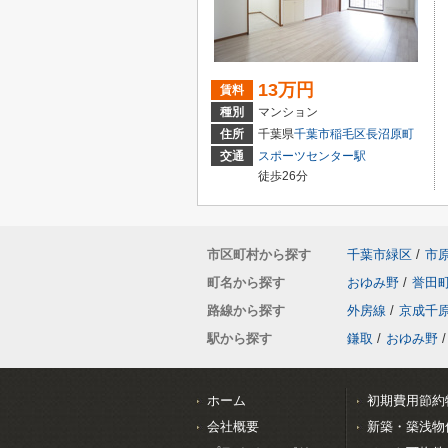
13万円
賃料
種別
マンション
住所
千葉県
千葉市稲毛区
長沼原町
交通
スポーツセンター駅
徒歩26分
市区町村から探す
千葉市緑区
/
市
町名から探す
おゆみ野
/
誉田
路線から探す
外房線
/
京成千
駅から探す
鎌取
/
おゆみ野
/
ホーム
初期費用節約
会社概要
新築・築浅物