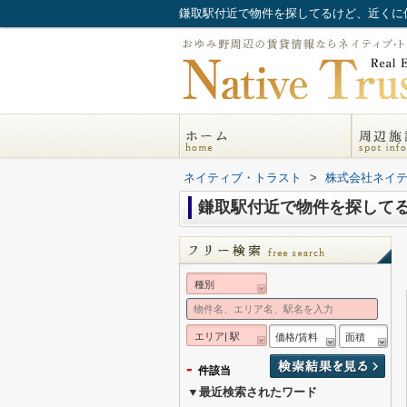
鎌取駅付近で物件を探してるけど、近くに
ネイティブ・トラスト
>
株式会社ネイ
鎌取駅付近で物件を探して
種別
エリア| 駅
価格/賃料
面積
-
件該当
▼最近検索されたワード