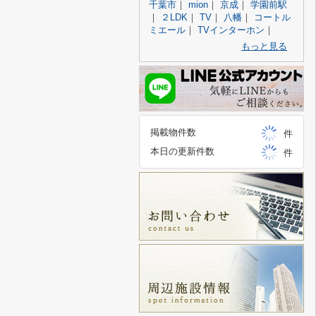
千葉市
｜
mion
｜
京成
｜
学園前駅
｜
２LDK
｜
TV
｜
八幡
｜
コートル
ミエール
｜
TVインターホン
｜
もっと見る
掲載物件数
件
本日の更新件数
件