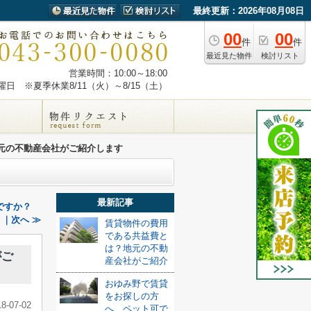
最終更新：2026年08月08日
00
00
件
件
最近見た物件
検討リスト
営業時間：10:00～18:00
日 ※夏季休業8/11（火）～8/15（土）
元の不動産会社がご紹介します
最新記事
ですか？
｜次へ ≫
賃貸物件の費用
である共益費と
は？地元の不動
がご
産会社がご紹介
おゆみ野で賃貸
をお探しの方
18-07-02
へ、ペット可で