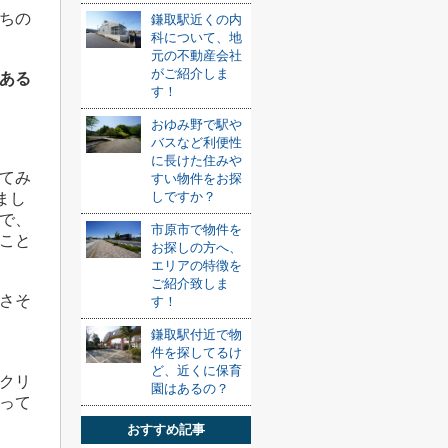
ちの
鎌取駅近くの内
科について、地
元の不動産会社
がご紹介しま
ある
す！
おゆみ野で駅や
バスなど利便性
に長けた住みや
てみ
すい物件をお探
しですか？
まし
で、
市原市で物件を
こと
お探しの方へ、
エリアの特徴を
ご紹介致しま
さそ
す！
鎌取駅付近で物
件を探してるけ
ど、近くに保育
クリ
園はあるの？
って
おすすめ記事