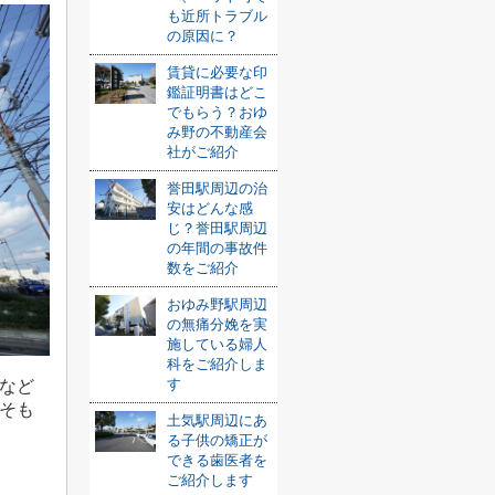
も近所トラブル
の原因に？
賃貸に必要な印
鑑証明書はどこ
でもらう？おゆ
み野の不動産会
社がご紹介
誉田駅周辺の治
安はどんな感
じ？誉田駅周辺
の年間の事故件
数をご紹介
おゆみ野駅周辺
の無痛分娩を実
施している婦人
科をご紹介しま
す
など
そも
土気駅周辺にあ
る子供の矯正が
できる歯医者を
ご紹介します