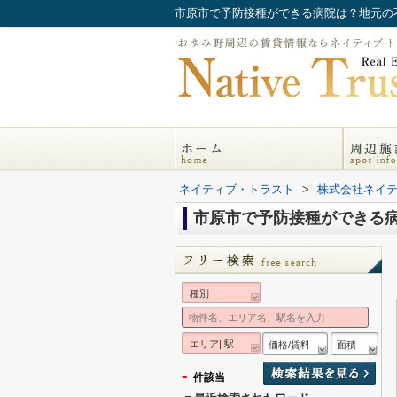
市原市で予防接種ができる病院は？地元の
ネイティブ・トラスト
>
株式会社ネイ
市原市で予防接種ができる
種別
エリア| 駅
価格/賃料
面積
-
件該当