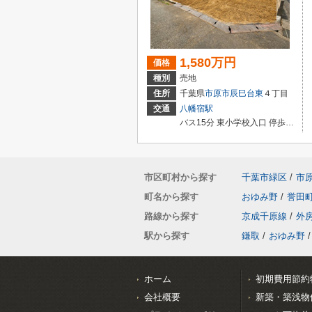
1,580万円
価格
種別
売地
住所
千葉県
市原市
辰巳台東
４丁目
交通
八幡宿駅
バス15分 東小学校入口 停歩2分
市区町村から探す
千葉市緑区
/
市
町名から探す
おゆみ野
/
誉田
路線から探す
京成千原線
/
外
駅から探す
鎌取
/
おゆみ野
/
ホーム
初期費用節約
会社概要
新築・築浅物