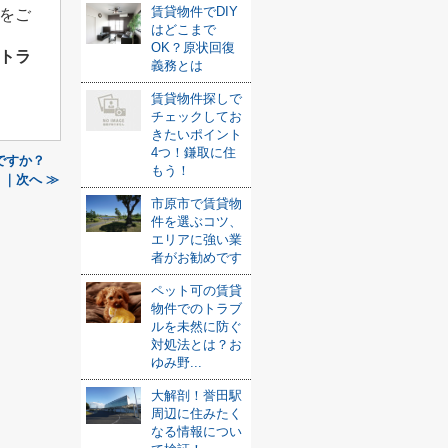
賃貸物件でDIY
をご
はどこまで
OK？原状回復
トラ
義務とは
賃貸物件探しで
チェックしてお
きたいポイント
4つ！鎌取に住
ですか？
もう！
｜次へ ≫
市原市で賃貸物
件を選ぶコツ、
エリアに強い業
者がお勧めです
ペット可の賃貸
物件でのトラブ
ルを未然に防ぐ
対処法とは？お
ゆみ野...
大解剖！誉田駅
周辺に住みたく
なる情報につい