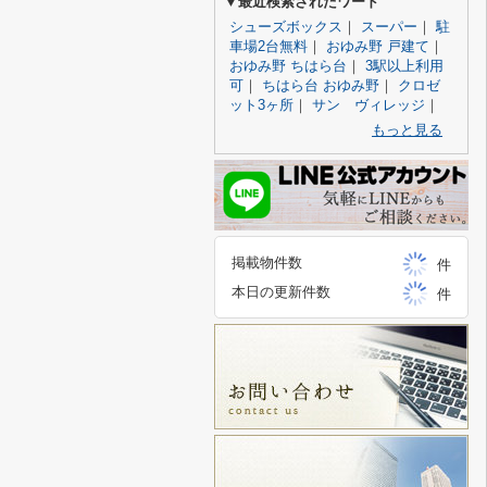
▼最近検索されたワード
シューズボックス
｜
スーパー
｜
駐
車場2台無料
｜
おゆみ野 戸建て
｜
おゆみ野 ちはら台
｜
3駅以上利用
可
｜
ちはら台 おゆみ野
｜
クロゼ
ット3ヶ所
｜
サン ヴィレッジ
｜
もっと見る
掲載物件数
件
本日の更新件数
件