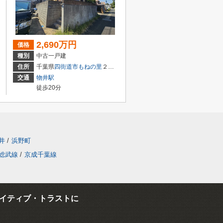
2,690万円
価格
種別
中古一戸建
住所
千葉県
四街道市
もねの里
２丁目16-23
交通
物井駅
徒歩20分
井
/
浜野町
総武線
/
京成千葉線
イティブ・トラストに