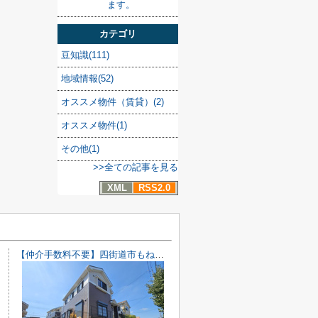
ます。
カテゴリ
豆知識(111)
地域情報(52)
オススメ物件（賃貸）(2)
オススメ物件(1)
その他(1)
>>全ての記事を見る
XML
RSS2.0
【仲介手数料不要】四街道市もねの里2丁目 中古戸建【内・外装リフォーム完了済み】