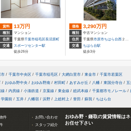
13万円
3,290万円
賃料
価格
種別
マンション
種別
中古マンション
住所
千葉県
千葉市稲毛区
長沼原町
住所
千葉県
市原市
ちはら台西
２丁目9-3
交通
スポーツセンター駅
交通
ちはら台駅
徒歩26分
徒歩3分
原市
/
千葉市中央区
/
千葉市稲毛区
/
大網白里市
/
東金市
/
千葉市若葉区
町
/
おゆみ野中央
/
おゆみ野南
/
村田町
/
あすみが丘
/
八幡
/
東国分寺台
/
五
房線
/
内房線
/
小湊鉄道
/
京葉線
/
東金線
/
総武本線
/
千葉都市モノレール
/
学園前
/
五井
/
八幡宿
/
浜野
/
上総村上
/
誉田
/
蘇我
/
ちはら台
おゆみ野・鎌取の賃貸情報はネ
物件
お問い合わせ
お任せ下さい
件
スタッフ紹介