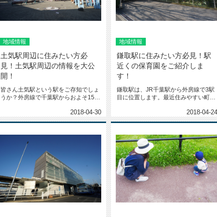
地域情報
地域情報
土気駅周辺に住みたい方必
鎌取駅に住みたい方必見！駅
見！土気駅周辺の情報を大公
近くの保育園をご紹介しま
開！
す！
皆さん土気駅という駅をご存知でしょ
鎌取駅は、JR千葉駅から外房線で3駅
うか？外房線で千葉駅からおよそ15分
目に位置します。最近住みやすい町と
程度に位置するのどかな街です。...
して人気のおゆみ野エリアにあり...
2018-04-30
2018-04-2