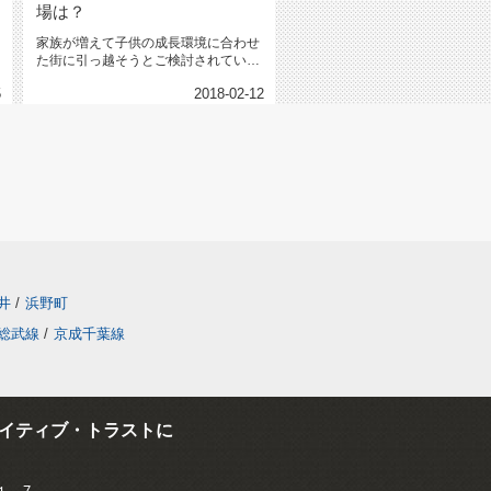
場は？
家族が増えて子供の成長環境に合わせ
た街に引っ越そうとご検討されていま
せんか？そんな方に今回は、千葉県...
5
2018-02-12
井
/
浜野町
総武線
/
京成千葉線
イティブ・トラストに