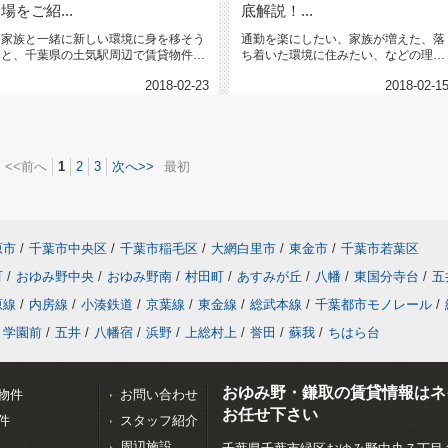
場をご紹...
底解説！...
家族と一緒に新しい環境に身を移そう
通勤を楽にしたい、家族が増えた、落
と、千葉県の土気駅周辺で賃貸物件を
ち着いた環境に住みたい、などの理由
お探しではありませんか？今回は土...
により引っ越しをご検討されている...
2018-02-23
2018-02-1
<<前へ
1
2
3
次へ>>
最初
原市
/
千葉市中央区
/
千葉市稲毛区
/
大網白里市
/
東金市
/
千葉市若葉区
町
/
おゆみ野中央
/
おゆみ野南
/
村田町
/
あすみが丘
/
八幡
/
東国分寺台
/
五
原線
/
内房線
/
小湊鉄道
/
京葉線
/
東金線
/
総武本線
/
千葉都市モノレール
/
学園前
/
五井
/
八幡宿
/
浜野
/
上総村上
/
誉田
/
蘇我
/
ちはら台
おゆみ野・鎌取の賃貸情報はネ
物件
お問い合わせ
お任せ下さい
件
スタッフ紹介
周辺施設