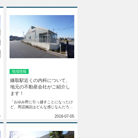
地域情報
鎌取駅近くの内科について、
地元の不動産会社がご紹介し
ます！
「おゆみ野に引っ越すことになったけ
ど、周辺施設はどんな感じなんだろ
う？自分はよく内科にお世話になっ
0
2018-07-05
て...