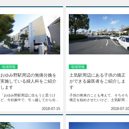
地域情報
地域情報
おゆみ野駅周辺の無痛分娩を
土気駅周辺にある子供の矯正
実施している婦人科をご紹介
ができる歯医者をご紹介しま
します
す
「おゆみ野駅周辺に住もうと思うけ
子供の将来のことも考えて、そろそろ
ど、今妊娠中で、引っ越してから出産
矯正を始めさせたいけど、土気駅周辺
することになりそう。おゆみ野駅周
で子供の歯の矯正ができる歯医者さ...
2018-07-15
2018-07-1
辺...