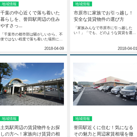
地域情報
地域情報
千葉の中心近くで落ち着いた
市原市に家族でお引っ越し！
暮らしを、誉田駅周辺の住み
安全な賃貸物件の選び方
やすさっ...
「家族みんなで市原市に引っ越した
い！」「でも、どのような賃貸を選べ
「千葉市の都市部は騒がしいから、不
ばいいのかな？」家族みんなで引っ
便ではない程度で落ち着いた場所に住
越...
みたい。」そうお考えになられてい...
2018-04-09
2018-04-0
地域情報
地域情報
土気駅周辺の賃貸物件をお探
誉田駅近くに住む！気になる
しの方へ！家族向け賃貸の相
その魅力と周辺家賃相場を徹