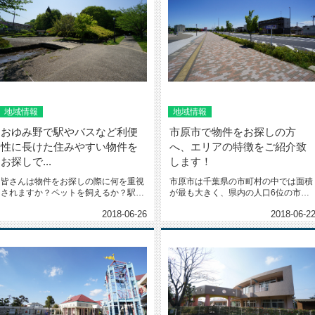
地域情報
地域情報
おゆみ野で駅やバスなど利便
市原市で物件をお探しの方
性に長けた住みやすい物件を
へ、エリアの特徴をご紹介致
お探しで...
します！
皆さんは物件をお探しの際に何を重視
市原市は千葉県の市町村の中では面積
されますか？ペットを飼えるか？駅か
が最も大きく、県内の人口6位の市で
ら近いか？部屋は広いか？人によっ...
す。今回はそんな市原エリアの特徴...
2018-06-26
2018-06-2