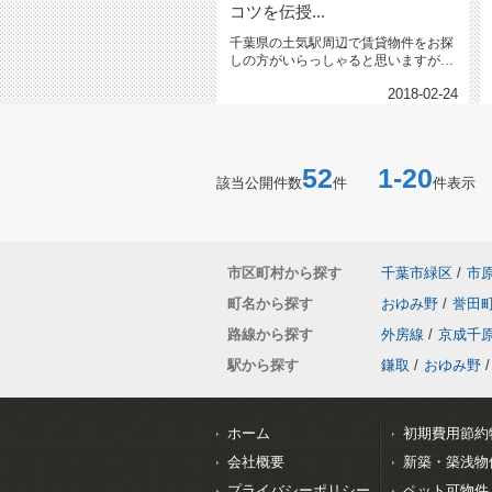
コツを伝授...
千葉県の土気駅周辺で賃貸物件をお探
しの方がいらっしゃると思いますが、
皆さんはどのような判断基準で物件...
2018-02-24
52
1-20
該当公開件数
件
件表示
市区町村から探す
千葉市緑区
/
市
町名から探す
おゆみ野
/
誉田
路線から探す
外房線
/
京成千
駅から探す
鎌取
/
おゆみ野
/
ホーム
初期費用節約
会社概要
新築・築浅物
プライバシーポリシー
ペット可物件