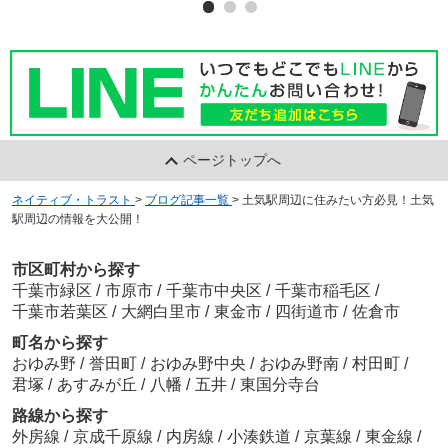
ページトップへ
ネイティブ・トラスト
>
ブログ記事一覧
>
土気駅周辺に住みたい方必見！土気
駅周辺の情報を大公開！
市区町村から探す
千葉市緑区
/
市原市
/
千葉市中央区
/
千葉市稲毛区
/
千葉市若葉区
/
大網白里市
/
東金市
/
四街道市
/
佐倉市
町名から探す
おゆみ野
/
誉田町
/
おゆみ野中央
/
おゆみ野南
/
村田町
/
君塚
/
あすみが丘
/
八幡
/
五井
/
東国分寺台
路線から探す
外房線
/
京成千原線
/
内房線
/
小湊鉄道
/
京葉線
/
東金線
/