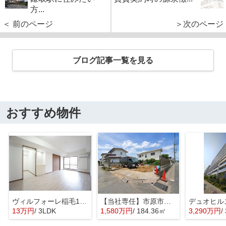
方...
＜ 前のページ
＞次のページ
ブログ記事一覧を見る
おすすめ物件
ヴィルフォーレ稲毛1番館
【当社専任】市原市辰巳台東4丁目 売り土地
13万円
/ 3LDK
1,580万円
/ 184.36㎡
3,290万円
/