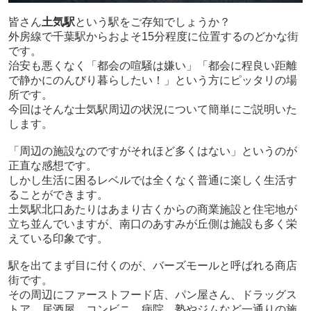
皆さん
土気駅
という駅をご存知でしょうか？
外房線で千葉駅からおよそ15分程度に位置するのどかな街
です。
治安も悪くなく
「都会の喧騒は嫌い」「都会に程良い距離
で静かにのんびり暮らしたい！」という方にピッタリの場
所です。
今回はそんな士気駅周辺の状況について簡単にご説明いた
します。
「周辺の施設なのですがそれほど多くはない」というのが
正直な感想です。
しかし生活に困るレベルでは全くなく普通に楽しく生活す
ることができます。
土気駅北口あたりはあまり古くからの商業施設と住宅地が
立ち並んでいますが、南口のあすみが丘側は施設も多く栄
えている印象です。
駅を出てまず目に付くのが、バーズモールと呼ばれる商店
街です。
その周辺にファーストフード店、パン屋さん、ドラッグス
トア、居酒屋、コンビニ、病院、塾やジムなど一通りの施