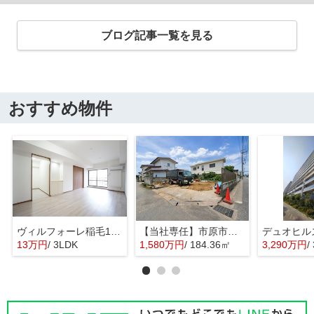
ブログ記事一覧を見る
おすすめ物件
ヴィルフォーレ稲毛1番館
【当社専任】市原市辰巳台東4丁目 売り土地
13万円
/ 3LDK
1,580万円
/ 184.36㎡
3,290万円
/