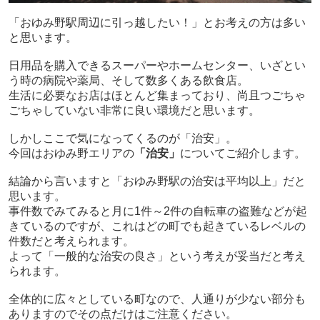
「おゆみ野駅周辺に引っ越したい！」とお考えの方は多い
と思います。
日用品を購入できるスーパーやホームセンター、いざとい
う時の病院や薬局、そして数多くある飲食店。
生活に必要なお店はほとんど集まっており、尚且つごちゃ
ごちゃしていない非常に良い環境だと思います。
しかしここで気になってくるのが「治安」。
今回はおゆみ野エリアの
「治安」
についてご紹介します。
結論から言いますと「おゆみ野駅の治安は平均以上」だと
思います。
事件数でみてみると月に1件～2件の自転車の盗難などが起
きているのですが、これはどの町でも起きているレベルの
件数だと考えられます。
よって「一般的な治安の良さ」という考えが妥当だと考え
られます。
全体的に広々としている町なので、人通りが少ない部分も
ありますのでその点だけはご注意ください。