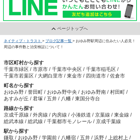
ページトップへ
ネイティブ・トラスト
>
ブログ記事一覧
>
おゆみ野駅周辺に住みたい人必見！
周辺の事件数と治安検証について！
市区町村から探す
千葉市緑区
/
市原市
/
千葉市中央区
/
千葉市稲毛区
/
千葉市若葉区
/
大網白里市
/
東金市
/
四街道市
/
佐倉市
町名から探す
おゆみ野
/
誉田町
/
おゆみ野中央
/
おゆみ野南
/
村田町
/
あすみが丘
/
君塚
/
五井
/
八幡
/
東国分寺台
路線から探す
京成千原線
/
外房線
/
内房線
/
小湊鉄道
/
京葉線
/
東金線
/
総武本線
/
総武線
/
千葉都市モノレール
/
京成千葉線
駅から探す
鎌取
/
おゆみ野
/
学園前
/
八幡宿
/
五井
/
浜野
/
上総村上
/