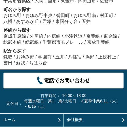
千葉市若葉区
/
大網白里市
/
東金市
/
四街道市
/
佐倉市
町名から探す
おゆみ野
/
おゆみ野中央
/
誉田町
/
おゆみ野南
/
村田町
/
八幡
/
あすみが丘
/
君塚
/
東国分寺台
/
五井
路線から探す
京成千原線
/
外房線
/
内房線
/
小湊鉄道
/
京葉線
/
東金線
/
総武本線
/
総武線
/
千葉都市モノレール
/
京成千葉線
駅から探す
鎌取
/
おゆみ野
/
学園前
/
五井
/
八幡宿
/
浜野
/
上総村上
/
誉田
/
蘇我
/
ちはら台
電話でお問い合わせ
営業時間：
10:00～18:00
毎週水曜日・第1、第3火曜日 ※夏季休業8/11（火）
定休日：
～8/15（土）
ホーム
会社概要