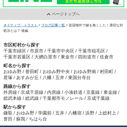
ページトップへ
ネイティブ・トラスト
>
ブログ記事一覧
>
賃貸物件で鍵を無くした！適切な対
処法とは？ 後編
市区町村から探す
千葉市緑区
/
市原市
/
千葉市中央区
/
千葉市稲毛区
/
千葉市若葉区
/
大網白里市
/
東金市
/
四街道市
/
佐倉市
町名から探す
おゆみ野
/
誉田町
/
おゆみ野中央
/
おゆみ野南
/
村田町
/
君塚
/
あすみが丘
/
八幡
/
五井
/
東国分寺台
路線から探す
外房線
/
京成千原線
/
内房線
/
小湊鉄道
/
京葉線
/
東金線
/
総武本線
/
総武線
/
千葉都市モノレール
/
京成千葉線
駅から探す
鎌取
/
おゆみ野
/
学園前
/
五井
/
八幡宿
/
浜野
/
上総村上
/
誉田
/
蘇我
/
ちはら台