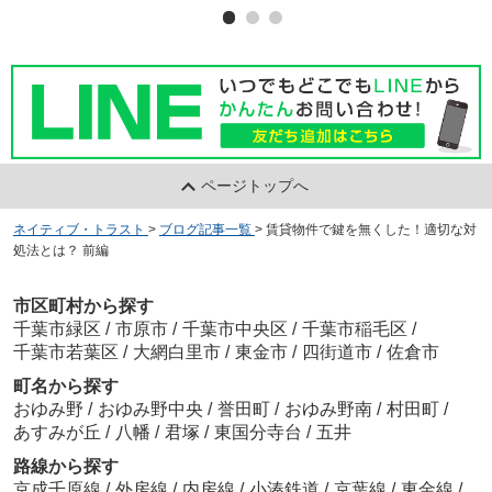
ページトップへ
ネイティブ・トラスト
>
ブログ記事一覧
>
賃貸物件で鍵を無くした！適切な対
処法とは？ 前編
市区町村から探す
千葉市緑区
/
市原市
/
千葉市中央区
/
千葉市稲毛区
/
千葉市若葉区
/
大網白里市
/
東金市
/
四街道市
/
佐倉市
町名から探す
おゆみ野
/
おゆみ野中央
/
誉田町
/
おゆみ野南
/
村田町
/
あすみが丘
/
八幡
/
君塚
/
東国分寺台
/
五井
路線から探す
京成千原線
/
外房線
/
内房線
/
小湊鉄道
/
京葉線
/
東金線
/