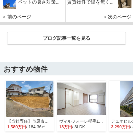
ペットの暑さ対策...
賃貸物件で鍵を無く...
＜ 前のページ
＞次のページ
ブログ記事一覧を見る
おすすめ物件
【当社専任】市原市辰巳台東4丁目 売り土地
ヴィルフォーレ稲毛1番館
1,580万円
/ 184.36㎡
13万円
/ 3LDK
3,290万円
/