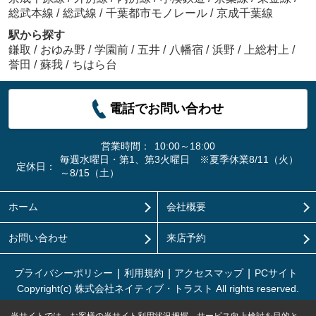
総武本線
/
総武線
/
千葉都市モノレール
/
京成千葉線
駅から探す
鎌取
/
おゆみ野
/
学園前
/
五井
/
八幡宿
/
浜野
/
上総村上
/
誉田
/
蘇我
/
ちはら台
電話でお問い合わせ
営業時間：
10:00～18:00
毎週水曜日・第1、第3火曜日 ※夏季休業8/11（火）
定休日：
～8/15（土）
ホーム
会社概要
お問い合わせ
来店予約
プライバシーポリシー
利用規約
アクセスマップ
PCサイト
Copyright(c) 株式会社ネイティブ・トラスト All rights reserved.