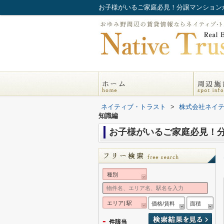
お子様がいるご家庭必見！分譲マンション
ネイティブ・トラスト
>
株式会社ネイ
知識編
お子様がいるご家庭必見！分
種別
エリア| 駅
価格/賃料
面積
-
件該当