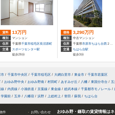
13万円
3,290万円
賃料
価格
種別
マンション
種別
中古マンション
住所
千葉県
千葉市稲毛区
長沼原町
住所
千葉県
市原市
ちはら台西
２丁目9-3
交通
スポーツセンター駅
交通
ちはら台駅
徒歩26分
徒歩3分
原市
/
千葉市中央区
/
千葉市稲毛区
/
大網白里市
/
東金市
/
千葉市若葉区
町
/
おゆみ野中央
/
おゆみ野南
/
村田町
/
あすみが丘
/
八幡
/
東国分寺台
/
五
原線
/
内房線
/
小湊鉄道
/
京葉線
/
東金線
/
総武本線
/
千葉都市モノレール
/
学園前
/
五井
/
八幡宿
/
浜野
/
上総村上
/
誉田
/
蘇我
/
ちはら台
おゆみ野・鎌取の賃貸情報はネ
物件
お問い合わせ