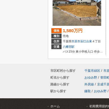
1,580万円
価格
種別
売地
住所
千葉県
市原市
辰巳台東
４丁目
交通
八幡宿駅
バス15分 東小学校入口 停歩2分
市区町村から探す
千葉市緑区
/
市
町名から探す
おゆみ野
/
誉田
路線から探す
外房線
/
京成千
駅から探す
鎌取
/
おゆみ野
/
ホーム
初期費用節約