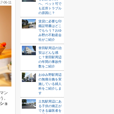
17-06-11
へ、ペット可で
も近所トラブル
の原因に？
賃貸に必要な印
鑑証明書はどこ
でもらう？おゆ
み野の不動産会
社がご紹介
誉田駅周辺の治
安はどんな感
じ？誉田駅周辺
の年間の事故件
数をご紹介
おゆみ野駅周辺
の無痛分娩を実
施している婦人
科をご紹介しま
マン
す
う。
土気駅周辺にあ
ショ
る子供の矯正が
できる歯医者を