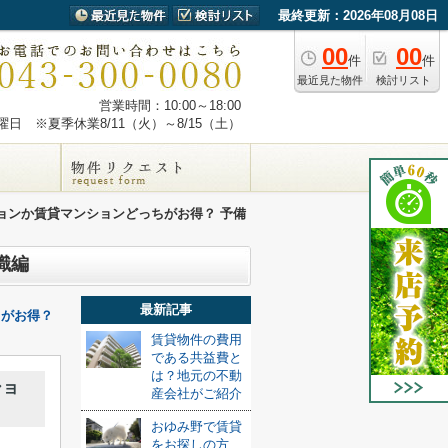
最終更新：2026年08月08日
00
00
件
件
最近見た物件
検討リスト
営業時間：10:00～18:00
日 ※夏季休業8/11（火）～8/15（土）
ョンか賃貸マンションどっちがお得？ 予備
識編
最新記事
ちがお得？
賃貸物件の費用
である共益費と
は？地元の不動
ショ
産会社がご紹介
おゆみ野で賃貸
をお探しの方