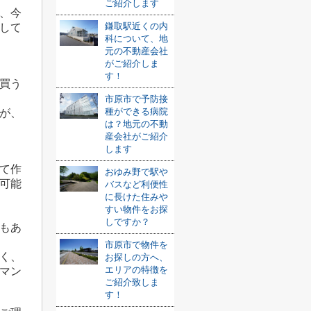
ご紹介します
、今
鎌取駅近くの内
して
科について、地
元の不動産会社
がご紹介しま
す！
買う
市原市で予防接
種ができる病院
が、
は？地元の不動
産会社がご紹介
します
て作
おゆみ野で駅や
可能
バスなど利便性
に長けた住みや
すい物件をお探
しですか？
もあ
市原市で物件を
く、
お探しの方へ、
エリアの特徴を
マン
ご紹介致しま
す！