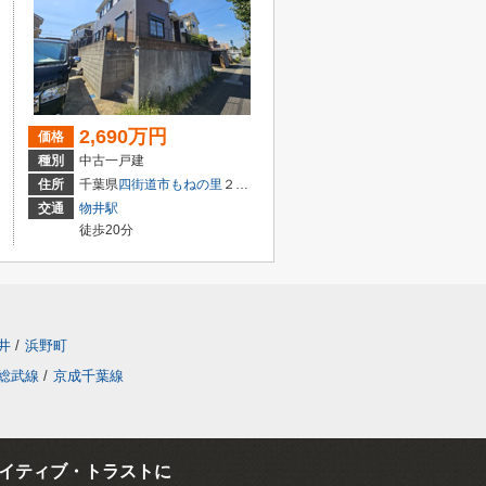
2,690万円
価格
種別
中古一戸建
住所
千葉県
四街道市
もねの里
２丁目16-23
交通
物井駅
徒歩20分
井
/
浜野町
総武線
/
京成千葉線
イティブ・トラストに