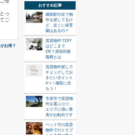
ご理
おすすめ記事
とっ
鎌取駅付近で物
てご
件を探してるけ
ど、近くに保育
園はあるの？
賃貸物件でDIY
ちがお得？
はどこまで
OK？原状回復
義務とは
賃貸物件探しで
チェックしてお
きたいポイント
4つ！鎌取に住
もう！
市原市で賃貸物
件を選ぶコツ、
エリアに強い業
者がお勧めです
ペット可の賃貸
物件でのトラブ