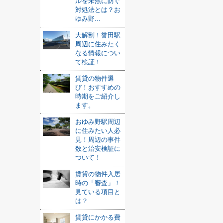
ルを未然に防ぐ
対処法とは？お
ゆみ野...
大解剖！誉田駅
周辺に住みたく
なる情報につい
て検証！
賃貸の物件選
び！おすすめの
時期をご紹介し
ます。
おゆみ野駅周辺
に住みたい人必
見！周辺の事件
数と治安検証に
ついて！
賃貸の物件入居
時の「審査」！
見ている項目と
は？
賃貸にかかる費