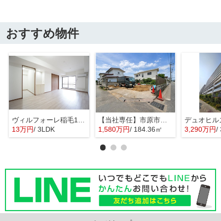
おすすめ物件
ヴィルフォーレ稲毛1番館
【当社専任】市原市辰巳台東4丁目 売り土地
13万円
/ 3LDK
1,580万円
/ 184.36㎡
3,290万円
/