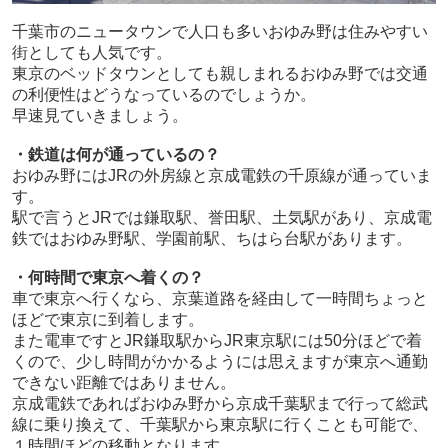
千葉市のニュータウンで人口も多いおゆみ野は住みやすい
街としても人気です。
東京のベッドタウンとしても親しまれるおゆみ野では交通
の利便性はどうなっているのでしょうか。
早速見ていきましょう。
・鉄道は何が通っているの？
おゆみ野にはJRの外房線と京成電鉄の千原線が通っていま
す。
駅で言うとJRでは鎌取駅、誉田駅、土気駅があり、京成電
鉄ではおゆみ野駅、学園前駅、ちはら台駅があります。
・何時間で東京へ着くの？
車で東京へ行くなら、京葉道路を経由して一時間ちょっと
ほどで東京に到着します。
また電車ですとJR鎌取駅からJR東京駅には50分ほどで着
くので、少し時間がかかるようには思えますが東京へ通勤
できない距離ではありません。
京成電鉄であればおゆみ野から京成千葉駅まで行って総武
線に乗り換えて、千葉駅から東京駅に行くことも可能で、
１時間ほどの移動となります。