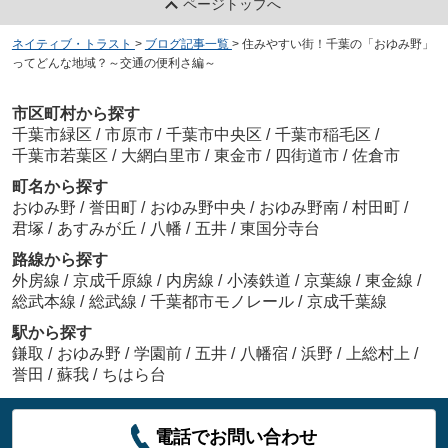
ページトップへ
ネイティブ・トラスト
>
ブログ記事一覧
>
住みやすい街！千葉の「おゆみ野」
ってどんな地域？～交通の便利さ編～
市区町村から探す
千葉市緑区
/
市原市
/
千葉市中央区
/
千葉市稲毛区
/
千葉市若葉区
/
大網白里市
/
東金市
/
四街道市
/
佐倉市
町名から探す
おゆみ野
/
誉田町
/
おゆみ野中央
/
おゆみ野南
/
村田町
/
君塚
/
あすみが丘
/
八幡
/
五井
/
東国分寺台
路線から探す
外房線
/
京成千原線
/
内房線
/
小湊鉄道
/
京葉線
/
東金線
/
総武本線
/
総武線
/
千葉都市モノレール
/
京成千葉線
駅から探す
鎌取
/
おゆみ野
/
学園前
/
五井
/
八幡宿
/
浜野
/
上総村上
/
誉田
/
蘇我
/
ちはら台
電話でお問い合わせ