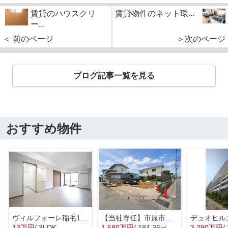
賃貸のハウスクリ
賃貸物件のネット環...
ー...
＜ 前のページ
＞次のページ
ブログ記事一覧を見る
おすすめ物件
ヴィルフォーレ稲毛1番館
【当社専任】市原市辰巳台東4丁目 売り土地
13万円
/ 3LDK
1,580万円
/ 184.36㎡
3,290万円
/