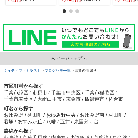
ページトップへ
ネイティブ・トラスト
>
ブログ記事一覧
>
賃貸の雨漏り
市区町村から探す
千葉市緑区
/
市原市
/
千葉市中央区
/
千葉市稲毛区
/
千葉市若葉区
/
大網白里市
/
東金市
/
四街道市
/
佐倉市
町名から探す
おゆみ野
/
誉田町
/
おゆみ野中央
/
おゆみ野南
/
村田町
/
君塚
/
あすみが丘
/
八幡
/
五井
/
東国分寺台
路線から探す
外房線
/
京成千原線
/
内房線
/
小湊鉄道
/
京葉線
/
東金線
/