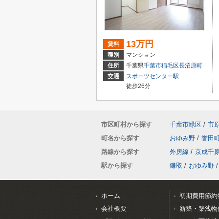
13万円
賃料
種別
マンション
住所
千葉県
千葉市稲毛区
長沼原町
交通
スポーツセンター駅
徒歩26分
市区町村から探す
千葉市緑区
/
市
町名から探す
おゆみ野
/
誉田
路線から探す
外房線
/
京成千
駅から探す
鎌取
/
おゆみ野
/
ホーム
初期費用節約
会社概要
新築・築浅物