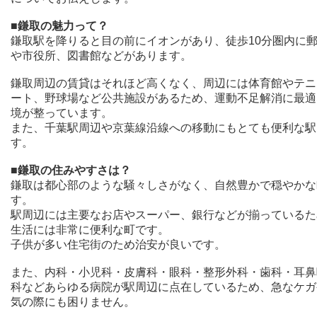
■鎌取の魅力って？
鎌取駅を降りると目の前にイオンがあり、徒歩10分圏内に
や市役所、図書館などがあります。
鎌取周辺の賃貸はそれほど高くなく、周辺には体育館やテニ
ート、野球場など公共施設があるため、運動不足解消に最適
境が整っています。
また、千葉駅周辺や京葉線沿線への移動にもとても便利な駅
す。
■鎌取の住みやすさは？
鎌取は都心部のような騒々しさがなく、自然豊かで穏やかな
す。
駅周辺には主要なお店やスーパー、銀行などが揃っているた
生活には非常に便利な町です。
子供が多い住宅街のため治安が良いです。
また、内科・小児科・皮膚科・眼科・整形外科・歯科・耳鼻
科などあらゆる病院が駅周辺に点在しているため、急なケガ
気の際にも困りません。