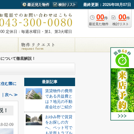
最終更新：2026年08月07日
00
00
件
件
最近見た物件
検討リスト
00
定休日：毎週水曜日・第1、第3火曜日
力について徹底解説！
最新記事
に住む際に
賃貸物件の費用
｜次へ ≫
である共益費と
は？地元の不動
産会社がご紹介
説！
おゆみ野で賃貸
をお探しの方
18-02-09
へ、ペット可で
も近所トラブル