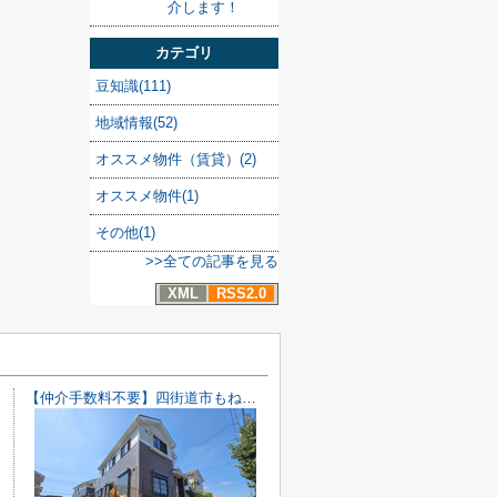
介します！
カテゴリ
豆知識(111)
地域情報(52)
オススメ物件（賃貸）(2)
オススメ物件(1)
その他(1)
>>全ての記事を見る
XML
RSS2.0
【仲介手数料不要】四街道市もねの里2丁目 中古戸建【内・外装リフォーム完了済み】