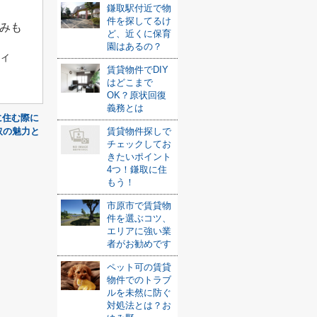
鎌取駅付近で物
件を探してるけ
みも
ど、近くに保育
園はあるの？
ィ
賃貸物件でDIY
はどこまで
OK？原状回復
義務とは
に住む際に
賃貸物件探しで
取の魅力と
チェックしてお
きたいポイント
4つ！鎌取に住
もう！
市原市で賃貸物
件を選ぶコツ、
エリアに強い業
者がお勧めです
ペット可の賃貸
物件でのトラブ
ルを未然に防ぐ
対処法とは？お