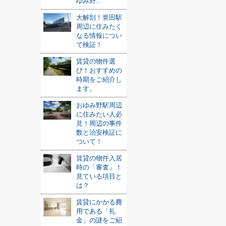
ゆみ野...
大解剖！誉田駅
周辺に住みたく
なる情報につい
て検証！
賃貸の物件選
び！おすすめの
時期をご紹介し
ます。
おゆみ野駅周辺
に住みたい人必
見！周辺の事件
数と治安検証に
ついて！
賃貸の物件入居
時の「審査」！
見ている項目と
は？
賃貸にかかる費
用である「礼
金」の謎をご紹