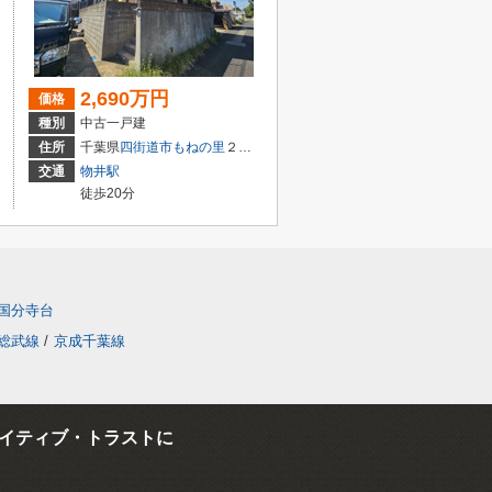
2,690万円
価格
種別
中古一戸建
住所
千葉県
四街道市
もねの里
２丁目16-23
交通
物井駅
徒歩20分
国分寺台
総武線
/
京成千葉線
イティブ・トラストに