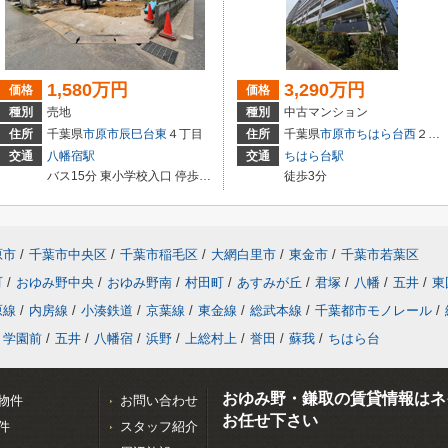
1,580万円
3,290万円
価格
価格
種別
売地
種別
中古マンション
住所
千葉県
市原市
辰巳台東
４丁目
住所
千葉県
市原市
ちはら台西
２丁目9-3
交通
八幡宿駅
交通
ちはら台駅
バス15分 東小学校入口 停歩2分
徒歩3分
原市
/
千葉市中央区
/
千葉市稲毛区
/
大網白里市
/
東金市
/
千葉市若葉区
町
/
おゆみ野中央
/
おゆみ野南
/
村田町
/
あすみが丘
/
君塚
/
八幡
/
五井
/
東
原線
/
内房線
/
小湊鉄道
/
京葉線
/
東金線
/
総武本線
/
千葉都市モノレール
/
学園前
/
五井
/
八幡宿
/
浜野
/
上総村上
/
誉田
/
蘇我
/
ちはら台
おゆみ野・鎌取の賃貸情報はネ
物件
お問い合わせ
お任せ下さい
件
スタッフ紹介