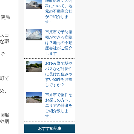
鎌取駅近くの内
科について、地
元の不動産会社
がご紹介しま
郵便局
す！
市原市で予防接
スコ
種ができる病院
な環
は？地元の不動
産会社がご紹介
します
で
おゆみ野で駅や
バスなど利便性
に長けた住みや
町で
すい物件をお探
しですか？
め、
市原市で物件を
お探しの方へ、
エリアの特徴を
ご紹介致しま
咽喉
す！
や病
おすすめ記事