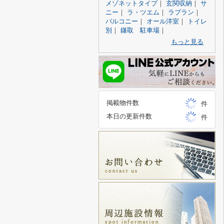
メゾネットタイプ
｜
玄関収納
｜
サ
ニー
｜
ラ・ツエム
｜
ラプラン
｜
バルコニー
｜
オール洋室
｜
トイレ
別
｜
鎌取 駐車場
｜
もっと見る
掲載物件数
件
本日の更新件数
件