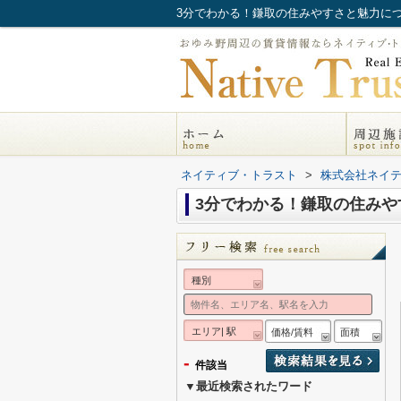
3分でわかる！鎌取の住みやすさと魅力に
ネイティブ・トラスト
>
株式会社ネイ
3分でわかる！鎌取の住み
種別
エリア| 駅
価格/賃料
面積
-
件該当
▼最近検索されたワード