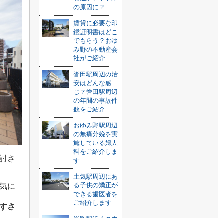
の原因に？
賃貸に必要な印
鑑証明書はどこ
でもらう？おゆ
み野の不動産会
社がご紹介
誉田駅周辺の治
安はどんな感
じ？誉田駅周辺
の年間の事故件
数をご紹介
おゆみ野駅周辺
の無痛分娩を実
施している婦人
科をご紹介しま
討さ
す
土気駅周辺にあ
る子供の矯正が
気に
できる歯医者を
ご紹介します
すさ