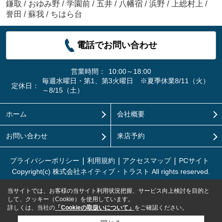
鎌取
/
おゆみ野
/
学園前
/
五井
/
八幡宿
/
浜野
/
上総村上
/
誉田
/
蘇我
/
ちはら台
電話でお問い合わせ
営業時間：
10:00～18:00
毎週水曜日・第1、第3火曜日 ※夏季休業8/11（火）
定休日：
～8/15（土）
ホーム
会社概要
お問い合わせ
来店予約
プライバシーポリシー
利用規約
アクセスマップ
PCサイト
Copyright(c) 株式会社ネイティブ・トラスト All rights reserved.
当サイトでは、お客様の当サイト利用状況把握、サービス向上検討を目的と
して、クッキー（Cookie）を使用しています。
詳しくは、当社の
「Cookieの取扱いについて」
をご確認ください。