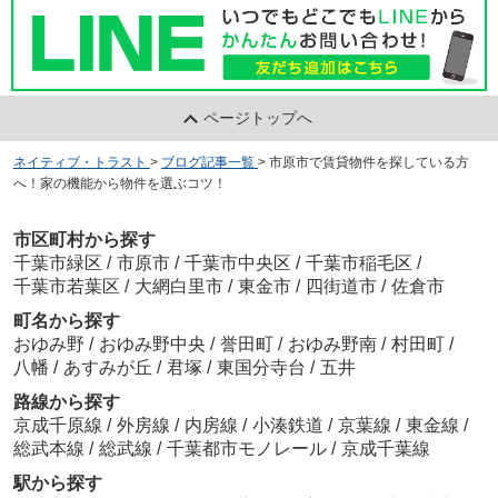
ページトップへ
ネイティブ・トラスト
>
ブログ記事一覧
>
市原市で賃貸物件を探している方
へ！家の機能から物件を選ぶコツ！
市区町村から探す
千葉市緑区
/
市原市
/
千葉市中央区
/
千葉市稲毛区
/
千葉市若葉区
/
大網白里市
/
東金市
/
四街道市
/
佐倉市
町名から探す
おゆみ野
/
おゆみ野中央
/
誉田町
/
おゆみ野南
/
村田町
/
八幡
/
あすみが丘
/
君塚
/
東国分寺台
/
五井
路線から探す
京成千原線
/
外房線
/
内房線
/
小湊鉄道
/
京葉線
/
東金線
/
総武本線
/
総武線
/
千葉都市モノレール
/
京成千葉線
駅から探す