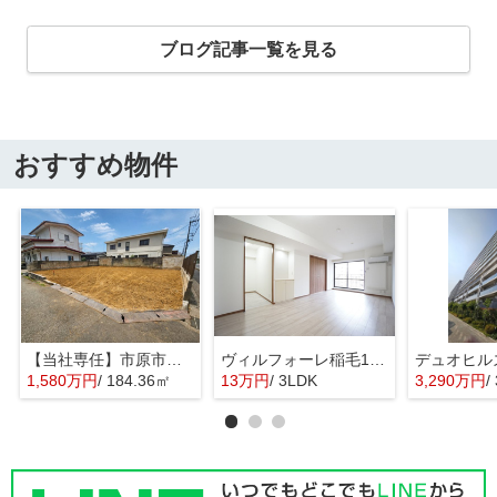
ブログ記事一覧を見る
おすすめ物件
【当社専任】市原市辰巳台東4丁目 売り土地
ヴィルフォーレ稲毛1番館
1,580万円
/ 184.36㎡
13万円
/ 3LDK
3,290万円
/