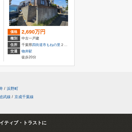
2,690万円
価格
種別
中古一戸建
住所
千葉県
四街道市
もねの里
２丁目16-23
交通
物井駅
徒歩20分
井
/
浜野町
総武線
/
京成千葉線
イティブ・トラストに