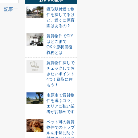
鎌取駅付近で物
記事一
！
件を探してるけ
ど、近くに保育
園はあるの？
賃貸物件でDIY
はどこまで
OK？原状回復
義務とは
賃貸物件探しで
チェックしてお
きたいポイント
4つ！鎌取に住
もう！
市原市で賃貸物
件を選ぶコツ、
エリアに強い業
者がお勧めです
ペット可の賃貸
物件でのトラブ
ルを未然に防ぐ