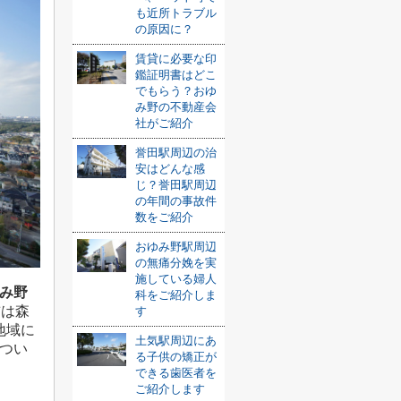
も近所トラブル
の原因に？
賃貸に必要な印
鑑証明書はどこ
でもらう？おゆ
み野の不動産会
社がご紹介
誉田駅周辺の治
安はどんな感
じ？誉田駅周辺
の年間の事故件
数をご紹介
おゆみ野駅周辺
の無痛分娩を実
施している婦人
み野
科をご紹介しま
前は森
す
地域に
土気駅周辺にあ
つい
る子供の矯正が
できる歯医者を
ご紹介します