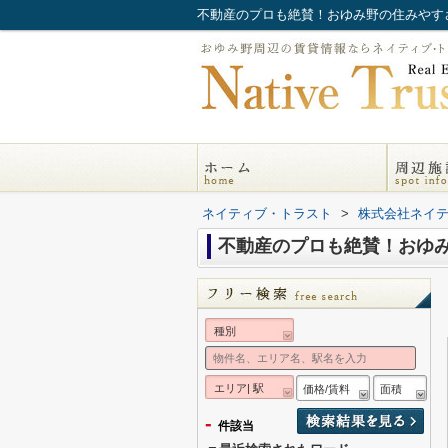
不動産のプロも絶賛！おゆみ野の住みやす
ネイティブ・トラスト
>
株式会社ネイ
不動産のプロも絶賛！おゆ
種別
エリア| 駅
価格/賃料
面積
-
件該当