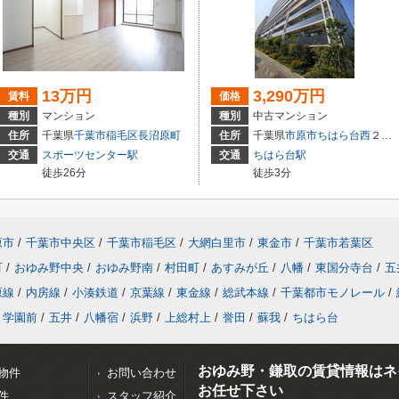
13万円
3,290万円
賃料
価格
種別
マンション
種別
中古マンション
住所
千葉県
千葉市稲毛区
長沼原町
住所
千葉県
市原市
ちはら台西
２丁目9-3
交通
スポーツセンター駅
交通
ちはら台駅
徒歩26分
徒歩3分
原市
/
千葉市中央区
/
千葉市稲毛区
/
大網白里市
/
東金市
/
千葉市若葉区
町
/
おゆみ野中央
/
おゆみ野南
/
村田町
/
あすみが丘
/
八幡
/
東国分寺台
/
五
原線
/
内房線
/
小湊鉄道
/
京葉線
/
東金線
/
総武本線
/
千葉都市モノレール
/
学園前
/
五井
/
八幡宿
/
浜野
/
上総村上
/
誉田
/
蘇我
/
ちはら台
おゆみ野・鎌取の賃貸情報はネ
物件
お問い合わせ
お任せ下さい
件
スタッフ紹介