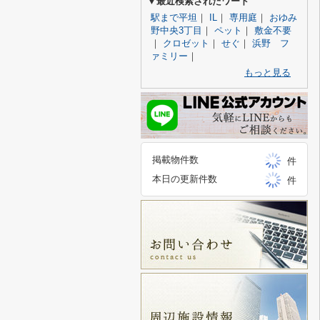
▼最近検索されたワード
駅まで平坦
｜
IL
｜
専用庭
｜
おゆみ
野中央3丁目
｜
ペット
｜
敷金不要
｜
クロゼット
｜
せぐ
｜
浜野 フ
ァミリー
｜
もっと見る
掲載物件数
件
本日の更新件数
件