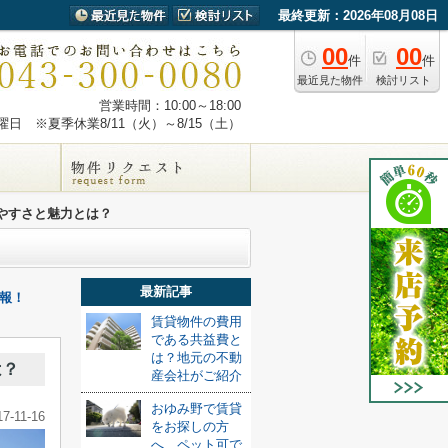
最終更新：2026年08月08日
00
00
件
件
最近見た物件
検討リスト
営業時間：10:00～18:00
日 ※夏季休業8/11（火）～8/15（土）
やすさと魅力とは？
最新記事
報！
賃貸物件の費用
である共益費と
は？地元の不動
は？
産会社がご紹介
おゆみ野で賃貸
17-11-16
をお探しの方
へ、ペット可で