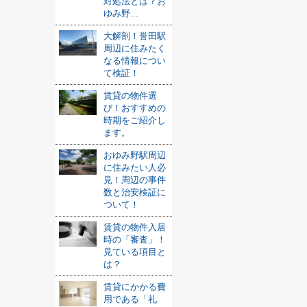
対処法とは？お
ゆみ野...
大解剖！誉田駅
周辺に住みたく
なる情報につい
て検証！
賃貸の物件選
び！おすすめの
時期をご紹介し
ます。
おゆみ野駅周辺
に住みたい人必
見！周辺の事件
数と治安検証に
ついて！
賃貸の物件入居
時の「審査」！
見ている項目と
は？
賃貸にかかる費
用である「礼