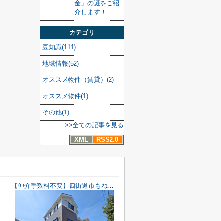
金」の謎をご紹
介します！
カテゴリ
豆知識(111)
地域情報(52)
オススメ物件（賃貸）(2)
オススメ物件(1)
その他(1)
>>全ての記事を見る
XML
RSS2.0
【仲介手数料不要】四街道市もねの里2丁目 中古戸建【内・外装リフォーム完了済み】