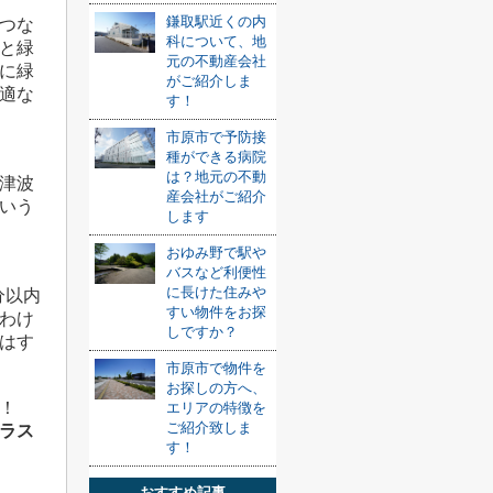
鎌取駅近くの内
つな
科について、地
と緑
元の不動産会社
に緑
がご紹介しま
適な
す！
市原市で予防接
種ができる病院
は？地元の不動
津波
産会社がご紹介
いう
します
おゆみ野で駅や
バスなど利便性
に長けた住みや
分以内
すい物件をお探
わけ
しですか？
はす
市原市で物件を
お探しの方へ、
！
エリアの特徴を
ご紹介致しま
ラス
す！
おすすめ記事