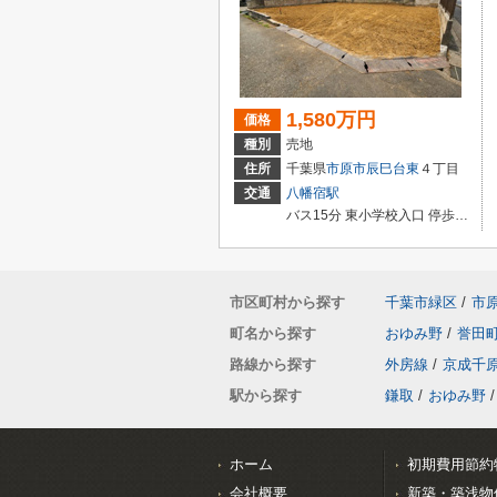
1,580万円
価格
種別
売地
住所
千葉県
市原市
辰巳台東
４丁目
交通
八幡宿駅
バス15分 東小学校入口 停歩2分
市区町村から探す
千葉市緑区
/
市
町名から探す
おゆみ野
/
誉田
路線から探す
外房線
/
京成千
駅から探す
鎌取
/
おゆみ野
/
ホーム
初期費用節約
会社概要
新築・築浅物