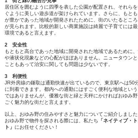
1 街と緑の融合が見事
居住区を囲むように四季を表した公園が配置され、それらを
ぐように美しい遊歩道が架けられています。さらに、もとも
が豊かであった地域が開発されたために、街のいたるところ
が見られます。比較的新しい商業施設は綺麗で子育てには最
環境であると言えます。
2 安全性
もともと高台であった地域に開発された地域であるために、
や液状化現象などの心配がほぼありません。ニュータウンと
こともあって治安に関しても問題は少ないです。
3 利便性
JR外房線の鎌取は通勤快速が出ているので、東京駅へは50
に到着できます。都内への通勤にはすごく便利な地域という
ではありませんが、優雅な街と緑と天秤にかければおゆみ野
ごく魅力的な街だと言えます。
以上、おゆみ野の住みやすさと魅力についてご紹介しました
おゆみ野で物件を探される際には、私たち
「ネイティブ・ト
ト」
にお任せください！