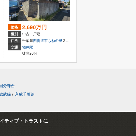
2,690万円
価格
種別
中古一戸建
住所
千葉県
四街道市
もねの里
２丁目16-23
交通
物井駅
徒歩20分
国分寺台
総武線
/
京成千葉線
イティブ・トラストに