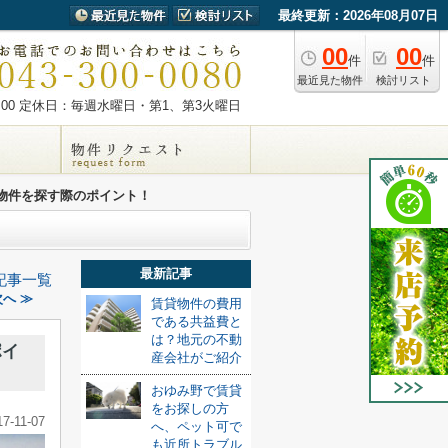
最終更新：2026年08月07日
00
00
件
件
最近見た物件
検討リスト
00
定休日：毎週水曜日・第1、第3火曜日
物件を探す際のポイント！
最新記事
記事一覧
へ ≫
賃貸物件の費用
である共益費と
は？地元の不動
ポイ
産会社がご紹介
おゆみ野で賃貸
をお探しの方
17-11-07
へ、ペット可で
も近所トラブル