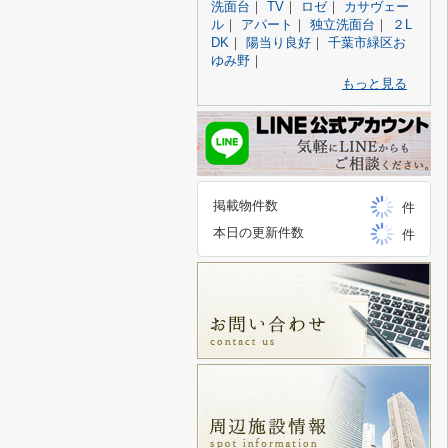
洗面台
｜
TV
｜
ロゼ
｜
カサヴェー
ル
｜
アパート
｜
独立洗面台
｜
２L
DK
｜
陽当り良好
｜
千葉市緑区お
ゆみ野
｜
もっと見る
掲載物件数
件
本日の更新件数
件