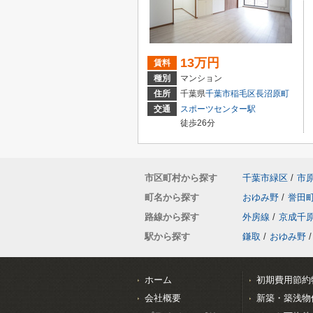
13万円
賃料
種別
マンション
住所
千葉県
千葉市稲毛区
長沼原町
交通
スポーツセンター駅
徒歩26分
市区町村から探す
千葉市緑区
/
市
町名から探す
おゆみ野
/
誉田
路線から探す
外房線
/
京成千
駅から探す
鎌取
/
おゆみ野
/
ホーム
初期費用節約
会社概要
新築・築浅物