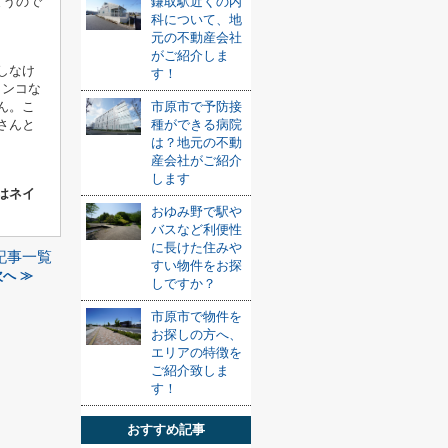
鎌取駅近くの内
まうので
科について、地
元の不動産会社
がご紹介しま
しなけ
す！
インコな
市原市で予防接
ん。こ
種ができる病院
さんと
は？地元の不動
産会社がご紹介
します
はネイ
おゆみ野で駅や
バスなど利便性
に長けた住みや
記事一覧
すい物件をお探
へ ≫
しですか？
市原市で物件を
お探しの方へ、
エリアの特徴を
ご紹介致しま
す！
おすすめ記事