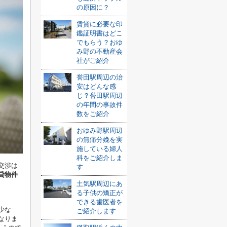
の原因に？
賃貸に必要な印
鑑証明書はどこ
でもらう？おゆ
み野の不動産会
社がご紹介
誉田駅周辺の治
安はどんな感
じ？誉田駅周辺
の年間の事故件
数をご紹介
おゆみ野駅周辺
の無痛分娩を実
施している婦人
科をご紹介しま
交渉は
す
貸物件
土気駅周辺にあ
る子供の矯正が
できる歯医者を
少な
ご紹介します
なりま