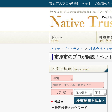
市原市のプロが解説！ペット可の賃貸物件
ネイティブ・トラスト
>
株式会社ネイ
市原市のプロが解説！ペッ
種別
エリア| 駅
価格/賃料
面積
-
件該当
▼最近検索されたワード