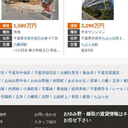
1,580万円
3,290万円
価格
価格
種別
売地
種別
中古マンション
住所
千葉県
市原市
辰巳台東
４丁目
住所
千葉県
市原市
ちはら台西
２丁目9-3
交通
八幡宿駅
交通
ちはら台駅
バス15分 東小学校入口 停歩2分
徒歩3分
原市
/
千葉市中央区
/
千葉市稲毛区
/
大網白里市
/
東金市
/
千葉市若葉区
町
/
おゆみ野中央
/
おゆみ野南
/
村田町
/
あすみが丘
/
君塚
/
八幡
/
五井
/
東
原線
/
内房線
/
小湊鉄道
/
京葉線
/
東金線
/
総武本線
/
千葉都市モノレール
/
学園前
/
五井
/
八幡宿
/
浜野
/
上総村上
/
誉田
/
蘇我
/
ちはら台
おゆみ野・鎌取の賃貸情報はネ
物件
お問い合わせ
お任せ下さい
件
スタッフ紹介