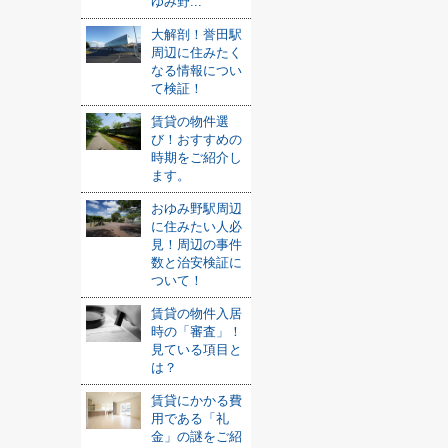
ゆみ野...
大解剖！誉田駅
周辺に住みたく
なる情報につい
て検証！
賃貸の物件選
び！おすすめの
時期をご紹介し
ます。
おゆみ野駅周辺
に住みたい人必
見！周辺の事件
数と治安検証に
ついて！
賃貸の物件入居
時の「審査」！
見ている項目と
は？
賃貸にかかる費
用である「礼
金」の謎をご紹