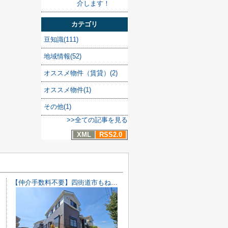
介します！
カテゴリ
豆知識(111)
地域情報(52)
オススメ物件（賃貸）(2)
オススメ物件(1)
その他(1)
>>全ての記事を見る
XML
RSS2.0
【仲介手数料不要】四街道市もねの里2丁目 中古戸建【内・外装リフォーム完了済み】