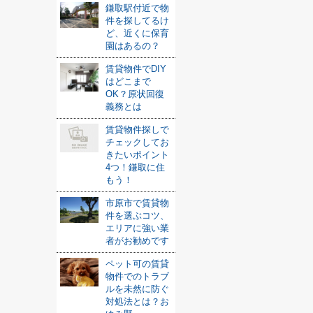
鎌取駅付近で物
件を探してるけ
ど、近くに保育
園はあるの？
賃貸物件でDIY
はどこまで
OK？原状回復
義務とは
賃貸物件探しで
チェックしてお
きたいポイント
4つ！鎌取に住
もう！
市原市で賃貸物
件を選ぶコツ、
エリアに強い業
者がお勧めです
ペット可の賃貸
物件でのトラブ
ルを未然に防ぐ
対処法とは？お