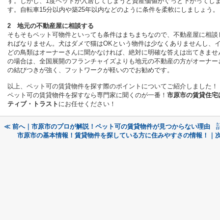
す。しかし、1度ペットが入居してしまうと資産価値がぐっと下がってし
す。自転車15分以内や築25年以内などのように条件を柔軟にしましょう。
2 地元の不動産屋に相談する
そもそもペット可物件といっても条件はまちまちなので、不動産屋に相談
ればなりません。犬はダメで猫はOKという物件は少なくありませんし、
どの鳥類はオーナーさんに聞かなければ、絶対に明確な答えは出てきませ
の場合は、全国展開のフランチャイズよりも地元の不動産の方がオーナー
の結びつきが強く、フットワークが軽いのでお勧めです。
以上、ペット可の賃貸物件を探す際のポイントについてご紹介しました！
ペット可の賃貸物件を探すなら専門家に聞くのが一番！
市原市の賃貸住宅
ティブ・トラスト
にお任せください！
≪ 前へ｜市原市のプロが解説！ペット可の賃貸物件が見つからない理由
市原市の基本情報！賃貸物件を探している方に住みやすさの情報！｜次