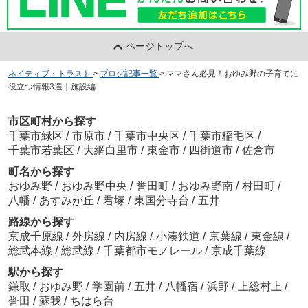
ページトップへ
ネイティブ・トラスト
>
ブログ記事一覧
>
ママさん必見！おゆみ野の子育てに
役立つ情報3選｜施設編
市区町村から探す
千葉市緑区
/
市原市
/
千葉市中央区
/
千葉市稲毛区
/
千葉市若葉区
/
大網白里市
/
東金市
/
四街道市
/
佐倉市
町名から探す
おゆみ野
/
おゆみ野中央
/
誉田町
/
おゆみ野南
/
村田町
/
八幡
/
あすみが丘
/
君塚
/
東国分寺台
/
五井
路線から探す
京成千原線
/
外房線
/
内房線
/
小湊鉄道
/
京葉線
/
東金線
/
総武本線
/
総武線
/
千葉都市モノレール
/
京成千葉線
駅から探す
鎌取
/
おゆみ野
/
学園前
/
五井
/
八幡宿
/
浜野
/
上総村上
/
誉田
/
蘇我
/
ちはら台