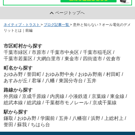
ページトップへ
ネイティブ・トラスト
>
ブログ記事一覧
>
意外と知らない？オール電化のデメ
リットとは｜前編
市区町村から探す
千葉市緑区
/
市原市
/
千葉市中央区
/
千葉市稲毛区
/
千葉市若葉区
/
大網白里市
/
東金市
/
四街道市
/
佐倉市
町名から探す
おゆみ野
/
誉田町
/
おゆみ野中央
/
おゆみ野南
/
村田町
/
あすみが丘
/
君塚
/
八幡
/
東国分寺台
/
五井
路線から探す
外房線
/
京成千原線
/
内房線
/
小湊鉄道
/
京葉線
/
東金線
/
総武本線
/
総武線
/
千葉都市モノレール
/
京成千葉線
駅から探す
鎌取
/
おゆみ野
/
学園前
/
五井
/
八幡宿
/
浜野
/
上総村上
/
誉田
/
蘇我
/
ちはら台