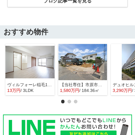
ブログ記事一覧を見る
おすすめ物件
ヴィルフォーレ稲毛1番館
【当社専任】市原市辰巳台東4丁目 売り土地
13万円
/ 3LDK
1,580万円
/ 184.36㎡
3,290万円
/