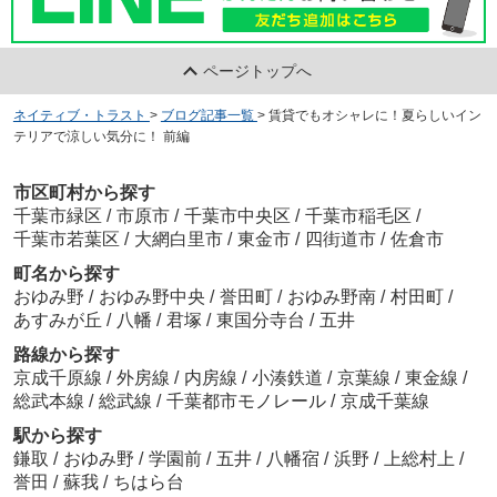
ページトップへ
ネイティブ・トラスト
>
ブログ記事一覧
>
賃貸でもオシャレに！夏らしいイン
テリアで涼しい気分に！ 前編
市区町村から探す
千葉市緑区
/
市原市
/
千葉市中央区
/
千葉市稲毛区
/
千葉市若葉区
/
大網白里市
/
東金市
/
四街道市
/
佐倉市
町名から探す
おゆみ野
/
おゆみ野中央
/
誉田町
/
おゆみ野南
/
村田町
/
あすみが丘
/
八幡
/
君塚
/
東国分寺台
/
五井
路線から探す
京成千原線
/
外房線
/
内房線
/
小湊鉄道
/
京葉線
/
東金線
/
総武本線
/
総武線
/
千葉都市モノレール
/
京成千葉線
駅から探す
鎌取
/
おゆみ野
/
学園前
/
五井
/
八幡宿
/
浜野
/
上総村上
/
誉田
/
蘇我
/
ちはら台