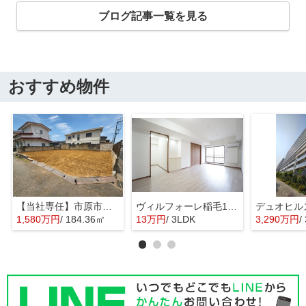
ブログ記事一覧を見る
おすすめ物件
【当社専任】市原市辰巳台東4丁目 売り土地
ヴィルフォーレ稲毛1番館
1,580万円
/ 184.36㎡
13万円
/ 3LDK
3,290万円
/