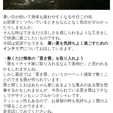
暑い日が続いて身体も疲れやすくなる今日この頃。
お部屋でくつろいでいるときもなんとなく気分がダルかっ
たりしませんか。
そんな時はできるだけ涼しさを感じられるような工夫をし
て快適に過ごしたいものですね。
今回は賃貸でもできる、
暑い夏を気持ちよく過ごすための
インテリア
についてお話していきます。
・敷くだけ簡単の「置き畳」を取り入れよう
「畳をイチイチ家に取り入れるなんて面倒だ」と思われる
かもしれませんね。
しかし最近では「置き畳」というカーペット感覚で敷くこ
とのできる畳が売られています。
畳と聞くとおばあちゃん家にあるような重みのある畳を想
像するかもしれませんが、今売られている置き畳はフチな
しでデザインもシンプルかつオシャレです。
クッション性もあるので、お昼寝の時も気持ちよく畳の上
で寝ることができます。
是非試してみてくださいね。