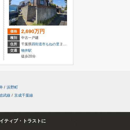
2,690万円
価格
種別
中古一戸建
住所
千葉県
四街道市
もねの里
２丁目16-23
交通
物井駅
徒歩20分
井
/
浜野町
総武線
/
京成千葉線
イティブ・トラストに