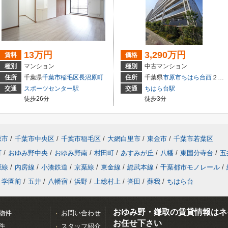
13万円
3,290万円
賃料
価格
種別
マンション
種別
中古マンション
住所
千葉県
千葉市稲毛区
長沼原町
住所
千葉県
市原市
ちはら台西
２丁目9-3
交通
スポーツセンター駅
交通
ちはら台駅
徒歩26分
徒歩3分
原市
/
千葉市中央区
/
千葉市稲毛区
/
大網白里市
/
東金市
/
千葉市若葉区
町
/
おゆみ野中央
/
おゆみ野南
/
村田町
/
あすみが丘
/
八幡
/
東国分寺台
/
五
原線
/
内房線
/
小湊鉄道
/
京葉線
/
東金線
/
総武本線
/
千葉都市モノレール
/
学園前
/
五井
/
八幡宿
/
浜野
/
上総村上
/
誉田
/
蘇我
/
ちはら台
おゆみ野・鎌取の賃貸情報はネ
物件
お問い合わせ
お任せ下さい
件
スタッフ紹介