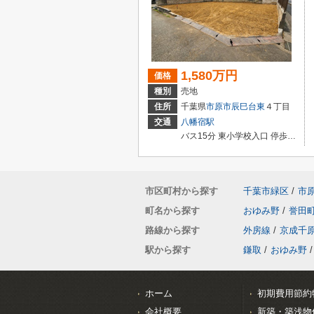
1,580万円
価格
種別
売地
住所
千葉県
市原市
辰巳台東
４丁目
交通
八幡宿駅
バス15分 東小学校入口 停歩2分
市区町村から探す
千葉市緑区
/
市
町名から探す
おゆみ野
/
誉田
路線から探す
外房線
/
京成千
駅から探す
鎌取
/
おゆみ野
/
ホーム
初期費用節約
会社概要
新築・築浅物