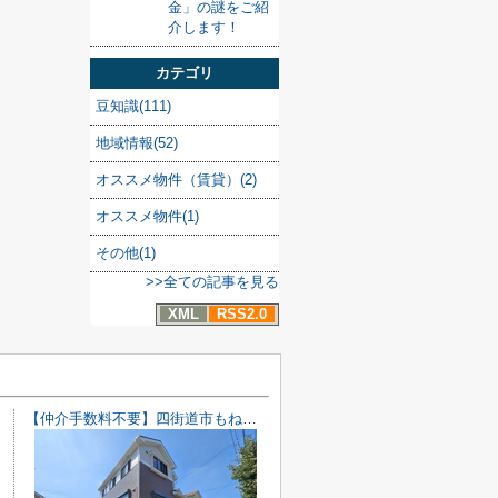
金」の謎をご紹
介します！
カテゴリ
豆知識(111)
地域情報(52)
オススメ物件（賃貸）(2)
オススメ物件(1)
その他(1)
>>全ての記事を見る
XML
RSS2.0
【仲介手数料不要】四街道市もねの里2丁目 中古戸建【内・外装リフォーム完了済み】