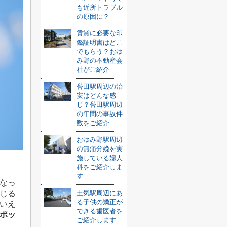
も近所トラブル
の原因に？
賃貸に必要な印
鑑証明書はどこ
でもらう？おゆ
み野の不動産会
社がご紹介
誉田駅周辺の治
安はどんな感
じ？誉田駅周辺
の年間の事故件
数をご紹介
おゆみ野駅周辺
の無痛分娩を実
施している婦人
科をご紹介しま
す
なっ
土気駅周辺にあ
じる
る子供の矯正が
いえ
できる歯医者を
ポッ
ご紹介します