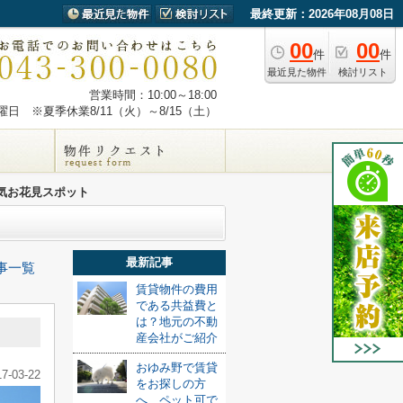
最終更新：2026年08月08日
00
00
件
件
最近見た物件
検討リスト
営業時間：10:00～18:00
日 ※夏季休業8/11（火）～8/15（土）
気お花見スポット
最新記事
事一覧
賃貸物件の費用
である共益費と
は？地元の不動
ト
産会社がご紹介
おゆみ野で賃貸
17-03-22
をお探しの方
へ、ペット可で