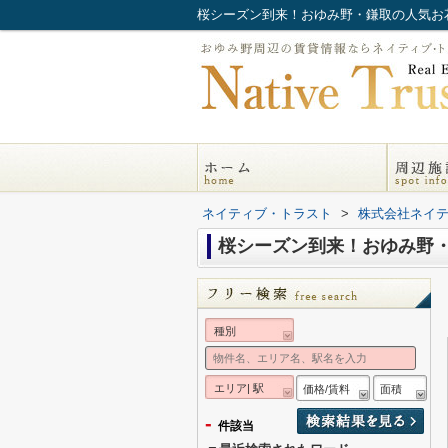
桜シーズン到来！おゆみ野・鎌取の人気お
ネイティブ・トラスト
>
株式会社ネイ
桜シーズン到来！おゆみ野
種別
エリア| 駅
価格/賃料
面積
-
件該当