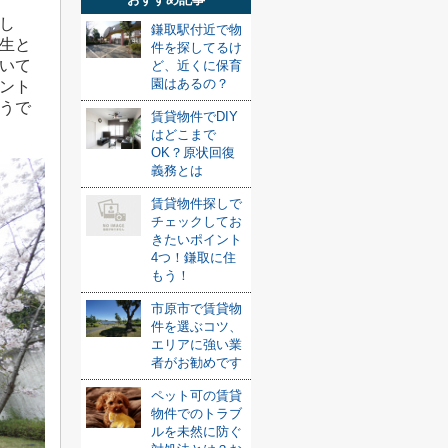
し
鎌取駅付近で物
生と
件を探してるけ
いて
ど、近くに保育
園はあるの？
ント
うで
賃貸物件でDIY
はどこまで
OK？原状回復
義務とは
賃貸物件探しで
チェックしてお
きたいポイント
4つ！鎌取に住
もう！
市原市で賃貸物
件を選ぶコツ、
エリアに強い業
者がお勧めです
ペット可の賃貸
物件でのトラブ
ルを未然に防ぐ