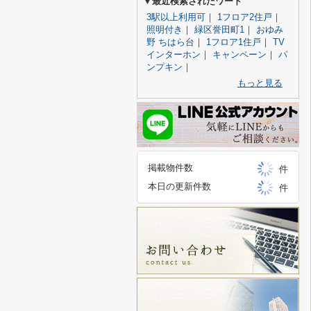
▼最近検索されたワード
3駅以上利用可
｜
1フロア2住戸
｜
照明付き
｜
緑区誉田町1
｜
おゆみ
野 ちはら台
｜
1フロア1住戸
｜
TV
インターホン
｜
キャンペーン
｜
パ
ンプキン
｜
もっと見る
掲載物件数
件
本日の更新件数
件