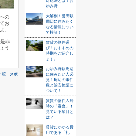
対処法とは？お
ゆみ野...
大解剖！誉田駅
への
周辺に住みたく
てお
なる情報につい
よ。
て検証！
。是非
賃貸の物件選
ょう
び！おすすめの
時期をご紹介し
ます。
おゆみ野駅周辺
一覧
に住みたい人必
スポ
見！周辺の事件
数と治安検証に
ついて！
賃貸の物件入居
時の「審査」！
見ている項目と
は？
賃貸にかかる費
用である「礼