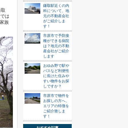
鎌取駅近くの内
鎌取
科について、地
元の不動産会社
設では
がご紹介しま
家族
す！
市原市で予防接
種ができる病院
は？地元の不動
産会社がご紹介
します
おゆみ野で駅や
バスなど利便性
に長けた住みや
すい物件をお探
しですか？
市原市で物件を
お探しの方へ、
エリアの特徴を
ご紹介致しま
す！
おすすめ記事