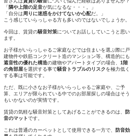
皆さんは
賃貸の騒
音
について悩んだ経験はありませんか？
「
隣や上階の足音
が気になるな・・・。」
「自分は
周りに迷惑をかけてないか心配
だ。」
こう感じていらっしゃる方も多いのではないでしょうか。
今回は、賃貸の
騒音対策
についてお話ししていこうと思い
ます。
お子様がいらっしゃるご家庭などでは住まいを選ぶ際に戸
建物件や鉄筋コンクリート造のマンション等、構造的にも
遮音性の優れた構造
の建物やアパートタイプの場合、
1階
の角部屋
を選択する事で
騒音トラブルのリスク
を極力低く
する事は可能です。
ただ、既に小さなお子様がいらっしゃるご家庭や、ご予
算、エリアが限られている中でのお部屋探しの場合はそう
もいかないのが実情です。
賃貸の気軽な騒音対策としてあげることができるのは、
防
音のマット
です。
これは普通のカーペットとして使用できる一方で、
防音効