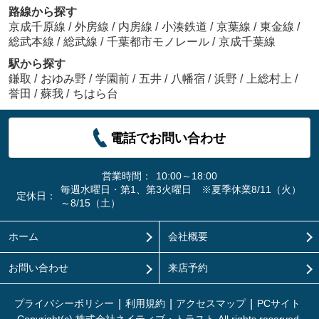
路線から探す
京成千原線
/
外房線
/
内房線
/
小湊鉄道
/
京葉線
/
東金線
/
総武本線
/
総武線
/
千葉都市モノレール
/
京成千葉線
駅から探す
鎌取
/
おゆみ野
/
学園前
/
五井
/
八幡宿
/
浜野
/
上総村上
/
誉田
/
蘇我
/
ちはら台
電話でお問い合わせ
営業時間：
10:00～18:00
毎週水曜日・第1、第3火曜日 ※夏季休業8/11（火）
定休日：
～8/15（土）
ホーム
会社概要
お問い合わせ
来店予約
プライバシーポリシー
利用規約
アクセスマップ
PCサイト