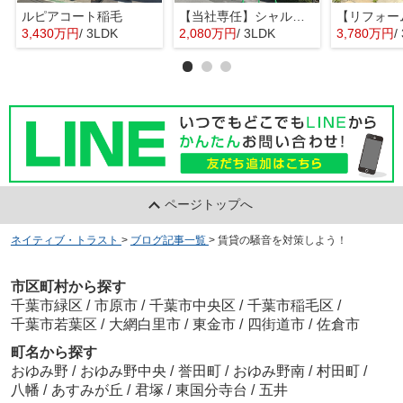
ルピアコート稲毛
【当社専任】シャルム稲毛
3,430万円
/ 3LDK
2,080万円
/ 3LDK
3,780万円
/
ページトップへ
ネイティブ・トラスト
>
ブログ記事一覧
>
賃貸の騒音を対策しよう！
市区町村から探す
千葉市緑区
/
市原市
/
千葉市中央区
/
千葉市稲毛区
/
千葉市若葉区
/
大網白里市
/
東金市
/
四街道市
/
佐倉市
町名から探す
おゆみ野
/
おゆみ野中央
/
誉田町
/
おゆみ野南
/
村田町
/
八幡
/
あすみが丘
/
君塚
/
東国分寺台
/
五井