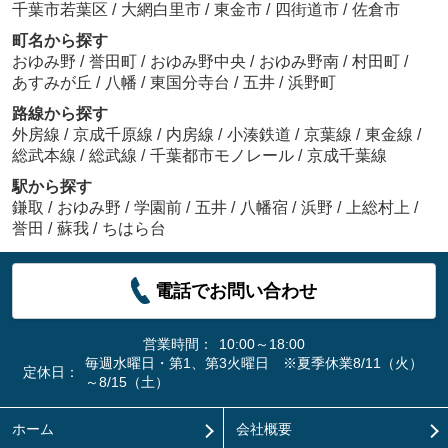
千葉市若葉区
/
大網白里市
/
東金市
/
四街道市
/
佐倉市
町名から探す
おゆみ野
/
誉田町
/
おゆみ野中央
/
おゆみ野南
/
村田町
/
あすみが丘
/
八幡
/
東国分寺台
/
五井
/
浜野町
路線から探す
外房線
/
京成千原線
/
内房線
/
小湊鉄道
/
京葉線
/
東金線
/
総武本線
/
総武線
/
千葉都市モノレール
/
京成千葉線
駅から探す
鎌取
/
おゆみ野
/
学園前
/
五井
/
八幡宿
/
浜野
/
上総村上
/
誉田
/
蘇我
/
ちはら台
電話でお問い合わせ
営業時間：
10:00～18:00
毎週水曜日・第1、第3火曜日 ※夏季休業8/11（火）
定休日：
～8/15（土）
ホーム
会社概要