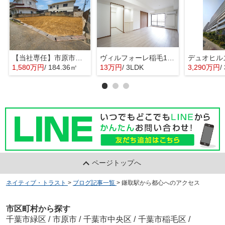
【当社専任】市原市辰巳台東4丁目 売り土地
ヴィルフォーレ稲毛1番館
1,580万円
/ 184.36㎡
13万円
/ 3LDK
3,290万円
/
ページトップへ
ネイティブ・トラスト
>
ブログ記事一覧
>
鎌取駅から都心へのアクセス
市区町村から探す
千葉市緑区
/
市原市
/
千葉市中央区
/
千葉市稲毛区
/