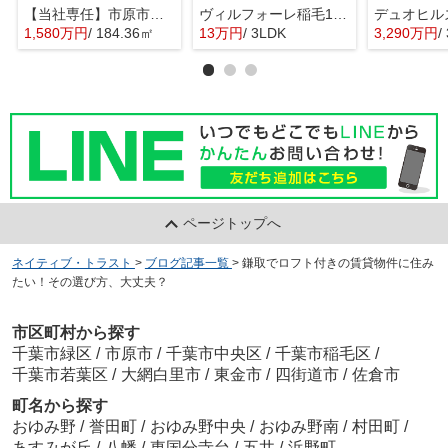
【当社専任】市原市辰巳台東4丁目 売り土地
ヴィルフォーレ稲毛1番館
1,580万円
/ 184.36㎡
13万円
/ 3LDK
3,290万円
/
ページトップへ
ネイティブ・トラスト
>
ブログ記事一覧
>
鎌取でロフト付きの賃貸物件に住み
たい！その選び方、大丈夫？
市区町村から探す
千葉市緑区
/
市原市
/
千葉市中央区
/
千葉市稲毛区
/
千葉市若葉区
/
大網白里市
/
東金市
/
四街道市
/
佐倉市
町名から探す
おゆみ野
/
誉田町
/
おゆみ野中央
/
おゆみ野南
/
村田町
/
あすみが丘
/
八幡
/
東国分寺台
/
五井
/
浜野町