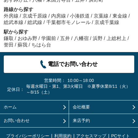
路線から探す
外房線
/
京成千原線
/
内房線
/
小湊鉄道
/
京葉線
/
東金線
/
総武本線
/
総武線
/
千葉都市モノレール
/
京成千葉線
駅から探す
鎌取
/
おゆみ野
/
学園前
/
五井
/
八幡宿
/
浜野
/
上総村上
/
誉田
/
蘇我
/
ちはら台
電話でお問い合わせ
営業時間：
10:00～18:00
毎週水曜日・第1、第3火曜日 ※夏季休業8/11（火）
定休日：
～8/15（土）
ホーム
会社概要
お問い合わせ
来店予約
プライバシーポリシー
利用規約
アクセスマップ
PCサイト