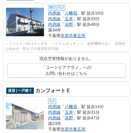
敷0
礼0
内房線
「
八幡宿
」駅 徒歩18分
内房線
「
五井
」駅 徒歩33分
内房線
「
浜野
」駅 徒歩48分
築34年
千葉県
市原市
東五所
～ファミリー向け３ＬＤＫ・システムキッチン～ 追焚機能付き♪ 現地待
ち合わせ・駅までの送迎対応可能
現在空室情報がありません。
「ユートピアアサノ」への
お問い合わせはこちら
カンフォートＥ
賃貸 | 一戸建て
礼0
内房線
「
八幡宿
」駅 徒歩14分
内房線
「
五井
」駅 徒歩31分
内房線
「
浜野
」駅 徒歩47分
築23年
千葉県
市原市
東五所