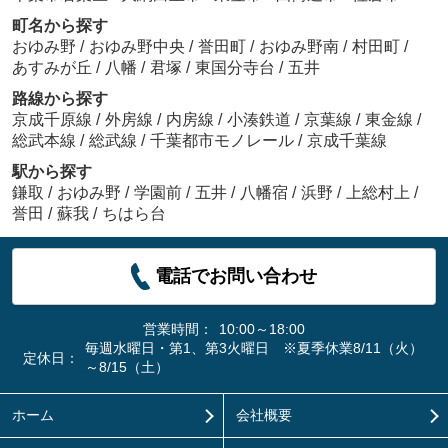
町名から探す
おゆみ野
/
おゆみ野中央
/
誉田町
/
おゆみ野南
/
村田町
/
あすみが丘
/
八幡
/
君塚
/
東国分寺台
/
五井
路線から探す
京成千原線
/
外房線
/
内房線
/
小湊鉄道
/
京葉線
/
東金線
/
総武本線
/
総武線
/
千葉都市モノレール
/
京成千葉線
駅から探す
鎌取
/
おゆみ野
/
学園前
/
五井
/
八幡宿
/
浜野
/
上総村上
/
誉田
/
蘇我
/
ちはら台
電話でお問い合わせ
営業時間：
10:00～18:00
毎週水曜日・第1、第3火曜日 ※夏季休業8/11（火）
定休日：
～8/15（土）
ホーム
会社概要