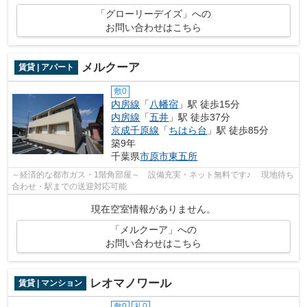
「グローリーデイズ」への
お問い合わせはこちら
メルクーア
賃貸 | アパート
敷0
内房線
「
八幡宿
」駅 徒歩15分
内房線
「
五井
」駅 徒歩37分
京成千原線
「
ちはら台
」駅 徒歩85分
築9年
千葉県
市原市
東五所
～経済的な都市ガス・1階角部屋～ 設備充実・ネット無料です♪ 現地待ち
合わせ・駅までの送迎対応可能
現在空室情報がありません。
「メルクーア」への
お問い合わせはこちら
レオマノワール
賃貸 | マンション
敷0
礼0