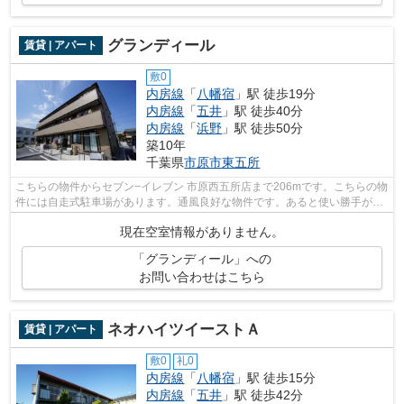
グランディール
賃貸 | アパート
敷0
内房線
「
八幡宿
」駅 徒歩19分
内房線
「
五井
」駅 徒歩40分
内房線
「
浜野
」駅 徒歩50分
築10年
千葉県
市原市
東五所
こちらの物件からセブン−イレブン 市原西五所店まで206mです。こちらの物
件には自走式駐車場があります。通風良好な物件です。あると使い勝手がよ
く利便性が高いのが敷地内ごみ置き場...
現在空室情報がありません。
「グランディール」への
お問い合わせはこちら
ネオハイツイーストＡ
賃貸 | アパート
敷0
礼0
内房線
「
八幡宿
」駅 徒歩15分
内房線
「
五井
」駅 徒歩42分