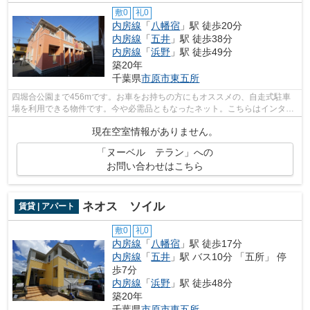
敷0
礼0
内房線
「
八幡宿
」駅 徒歩20分
内房線
「
五井
」駅 徒歩38分
内房線
「
浜野
」駅 徒歩49分
築20年
千葉県
市原市
東五所
四堀合公園まで456mです。お車をお持ちの方にもオススメの、自走式駐車
場を利用できる物件です。今や必需品ともなったネット。こちらはインター
ネット有り物件です。ご来店予約やご質...
現在空室情報がありません。
「ヌーベル テラン」への
お問い合わせはこちら
ネオス ソイル
賃貸 | アパート
敷0
礼0
内房線
「
八幡宿
」駅 徒歩17分
内房線
「
五井
」駅 バス10分 「五所」 停
歩7分
内房線
「
浜野
」駅 徒歩48分
築20年
千葉県
市原市
東五所