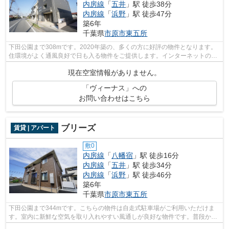
内房線
「
五井
」駅 徒歩38分
内房線
「
浜野
」駅 徒歩47分
築6年
千葉県
市原市
東五所
下田公園まで308mです。2020年築の、多くの方に好評の物件となります。
住環境がよく通風良好で日も入る物件をご提供します。インターネットの使
用が可能な物件です。株式会社ネイティ...
現在空室情報がありません。
「ヴィーナス」への
お問い合わせはこちら
ブリーズ
賃貸 | アパート
敷0
内房線
「
八幡宿
」駅 徒歩16分
内房線
「
五井
」駅 徒歩34分
内房線
「
浜野
」駅 徒歩46分
築6年
千葉県
市原市
東五所
下田公園まで344mです。こちらの物件は自走式駐車場がご利用いただけま
す。室内に新鮮な空気を取り入れやすい風通しが良好な物件です。普段から
パソコンを使う方にオススメ物件、ネッ...