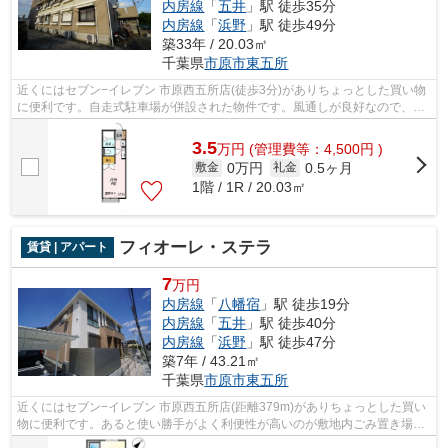
内房線
「
五井
」駅 徒歩35分
内房線
「
浜野
」駅 徒歩49分
築33年 / 20.03㎡
千葉県
市原市
東五所
近くにはセブン−イレブン 市原西五所店(徒歩3分)がありちょっとした買い物
に便利です。自走式駐車場が併設された物件です。風通しが良好なので、い
つでも新鮮な空気がはいってきます。...
3.5
万
円
(管理費等：4,500円 )
0万円
0.5ヶ月
敷金
礼金
1階 / 1R / 20.03㎡
フィオーレ・ステラ
賃貸 | アパート
7
万円
内房線
「
八幡宿
」駅 徒歩19分
内房線
「
五井
」駅 徒歩40分
内房線
「
浜野
」駅 徒歩47分
築7年 / 43.21㎡
千葉県
市原市
東五所
近くにはセブン−イレブン 市原西五所店(距離379m)がありちょっとした買い
物に便利です。あると使い勝手がよく利便性が高いのが敷地内ごみ置き場で
す。通風良好で陽の当たる気持ちの良...