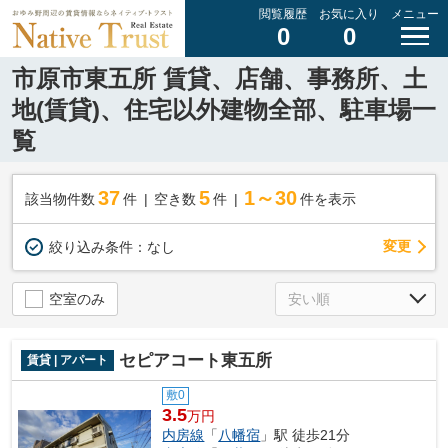
閲覧履歴
お気に入り
メニュー
0
0
市原市東五所 賃貸、店舗、事務所、土
地(賃貸)、住宅以外建物全部、駐車場一
覧
37
5
1～30
該当物件数
件
空き数
件
件を表示
変更
絞り込み条件：
なし
空室のみ
セピアコート東五所
賃貸 | アパート
敷0
3.5
万円
内房線
「
八幡宿
」駅 徒歩21分