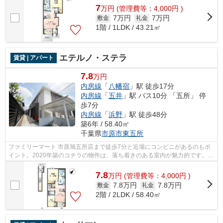
7
万
円
(管理費等：4,000円 )
7万円
7万円
敷金
礼金
1階 / 1LDK / 43.21㎡
エテルノ・ステラ
賃貸 | アパート
7.8
万円
内房線
「
八幡宿
」駅 徒歩17分
内房線
「
五井
」駅 バス10分 「五所」 停
歩7分
内房線
「
浜野
」駅 徒歩48分
築6年 / 58.40㎡
千葉県
市原市
東五所
ファミリーマート 市原旭五所店まで徒歩7分と近場にコンビニがあるのもポ
イント。2020年築のコチラの物件は、落ち着きのある室内が魅力的です。こ
ちらの物件はアパートです。高速なネ...
7.8
万
円
(管理費等：4,000円 )
7.8万円
7.8万円
敷金
礼金
2階 / 2LDK / 58.40㎡