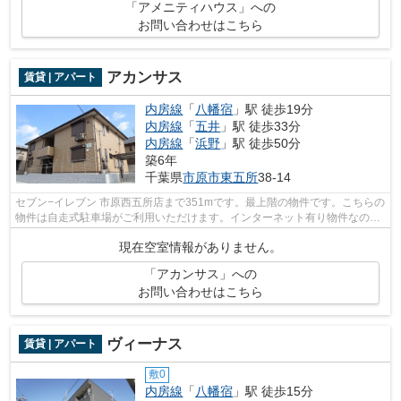
「アメニティハウス」への
お問い合わせはこちら
アカンサス
賃貸 | アパート
内房線
「
八幡宿
」駅 徒歩19分
内房線
「
五井
」駅 徒歩33分
内房線
「
浜野
」駅 徒歩50分
築6年
千葉県
市原市
東五所
38-14
セブン−イレブン 市原西五所店まで351mです。最上階の物件です。こちらの
物件は自走式駐車場がご利用いただけます。インターネット有り物件なの
で、ネットをよく使う方におすすめです...
現在空室情報がありません。
「アカンサス」への
お問い合わせはこちら
ヴィーナス
賃貸 | アパート
敷0
内房線
「
八幡宿
」駅 徒歩15分