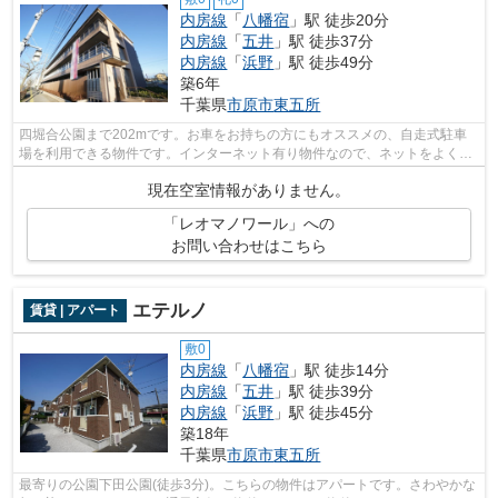
内房線
「
八幡宿
」駅 徒歩20分
内房線
「
五井
」駅 徒歩37分
内房線
「
浜野
」駅 徒歩49分
築6年
千葉県
市原市
東五所
四堀合公園まで202mです。お車をお持ちの方にもオススメの、自走式駐車
場を利用できる物件です。インターネット有り物件なので、ネットをよく使
う方におすすめです。市原市エリアの賃...
現在空室情報がありません。
「レオマノワール」への
お問い合わせはこちら
エテルノ
賃貸 | アパート
敷0
内房線
「
八幡宿
」駅 徒歩14分
内房線
「
五井
」駅 徒歩39分
内房線
「
浜野
」駅 徒歩45分
築18年
千葉県
市原市
東五所
最寄りの公園下田公園(徒歩3分)。こちらの物件はアパートです。さわやかな