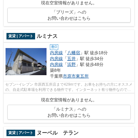
現在空室情報がありません。
「ブリーズ」への
お問い合わせはこちら
ルミナス
賃貸 | アパート
敷0
内房線
「
八幡宿
」駅 徒歩18分
内房線
「
五井
」駅 徒歩34分
内房線
「
浜野
」駅 徒歩48分
築8年
千葉県
市原市
東五所
セブン−イレブン 市原西五所店まで429mです。お車をお持ちの方にオススメ
の、自走式駐車場を利用できる物件です。インターネット有り物件なので、
ネットをよく使う方におすすめです。...
現在空室情報がありません。
「ルミナス」への
お問い合わせはこちら
ヌーベル テラン
賃貸 | アパート