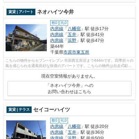
ネオハイツ今井
賃貸 | アパート
敷0
礼0
内房線
「
八幡宿
」駅 徒歩17分
内房線
「
五井
」駅 徒歩41分
内房線
「
浜野
」駅 徒歩47分
築44年
千葉県
市原市
東五所
こちらの物件からセブン−イレブン 市原西五所店まで444mです。四季折々の
風を感じられる通風良好な快適のアパートです。こちらの物件は自走式駐車
場がご利用いただけます。インターネ...
現在空室情報がありません。
「ネオハイツ今井」への
お問い合わせはこちら
セイコーハイツ
賃貸 | テラス
敷0
礼0
内房線
「
八幡宿
」駅 徒歩20分
内房線
「
五井
」駅 徒歩36分
内房線
「
浜野
」駅 徒歩50分