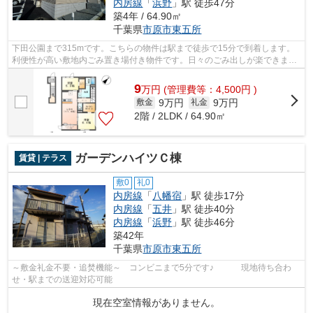
内房線
「
浜野
」駅 徒歩47分
築4年 / 64.90㎡
千葉県
市原市
東五所
下田公園まで315mです。こちらの物件は駅まで徒歩で15分で到着します。
利便性が高い敷地内ごみ置き場付き物件です。日々のごみ出しが楽できま
す。お家で簡単に調べものができる、イン...
9
万
円
(管理費等：4,500円 )
9万円
9万円
敷金
礼金
2階 / 2LDK / 64.90㎡
ガーデンハイツＣ棟
賃貸 | テラス
敷0
礼0
内房線
「
八幡宿
」駅 徒歩17分
内房線
「
五井
」駅 徒歩40分
内房線
「
浜野
」駅 徒歩46分
築42年
千葉県
市原市
東五所
～敷金礼金不要・追焚機能～ コンビニまで5分です♪ 現地待ち合わ
せ・駅までの送迎対応可能
現在空室情報がありません。