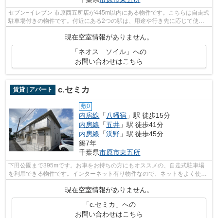
セブン−イレブン 市原西五所店が445m以内にある物件です。こちらは自走式
駐車場付きの物件です。付近にある2つの駅は、用途や行き先に応じて使い
分けることができます。洗濯物も自然乾...
現在空室情報がありません。
「ネオス ソイル」への
お問い合わせはこちら
c.セミカ
賃貸 | アパート
敷0
内房線
「
八幡宿
」駅 徒歩15分
内房線
「
五井
」駅 徒歩41分
内房線
「
浜野
」駅 徒歩45分
築7年
千葉県
市原市
東五所
下田公園まで395mです。お車をお持ちの方にもオススメの、自走式駐車場
を利用できる物件です。インターネット有り物件なので、ネットをよく使う
方におすすめです。市原市エリアの賃貸...
現在空室情報がありません。
「c.セミカ」への
お問い合わせはこちら