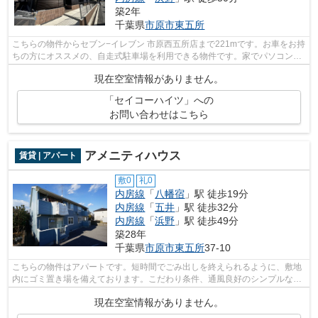
築2年
千葉県
市原市
東五所
こちらの物件からセブン−イレブン 市原西五所店まで221mです。お車をお持
ちの方にオススメの、自走式駐車場を利用できる物件です。家でパソコンを
使う人にぜひご検討いただきたいイン...
現在空室情報がありません。
「セイコーハイツ」への
お問い合わせはこちら
アメニティハウス
賃貸 | アパート
敷0
礼0
内房線
「
八幡宿
」駅 徒歩19分
内房線
「
五井
」駅 徒歩32分
内房線
「
浜野
」駅 徒歩49分
築28年
千葉県
市原市
東五所
37-10
こちらの物件はアパートです。短時間でごみ出しを終えられるように、敷地
内にゴミ置き場を備えております。こだわり条件、通風良好のシンプルな作
りのアパートです。気分が落ちた時に...
現在空室情報がありません。