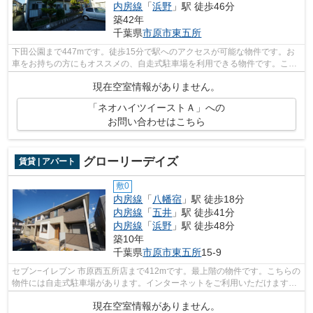
内房線
「
浜野
」駅 徒歩46分
築42年
千葉県
市原市
東五所
下田公園まで447mです。徒歩15分で駅へのアクセスが可能な物件です。お
車をお持ちの方にもオススメの、自走式駐車場を利用できる物件です。こち
らの物件はインターネットをご利用いた...
現在空室情報がありません。
「ネオハイツイーストＡ」への
お問い合わせはこちら
グローリーデイズ
賃貸 | アパート
敷0
内房線
「
八幡宿
」駅 徒歩18分
内房線
「
五井
」駅 徒歩41分
内房線
「
浜野
」駅 徒歩48分
築10年
千葉県
市原市
東五所
15-9
セブン−イレブン 市原西五所店まで412mです。最上階の物件です。こちらの
物件には自走式駐車場があります。インターネットをご利用いただけます。
株式会社ネイティブ・トラストなら、...
現在空室情報がありません。