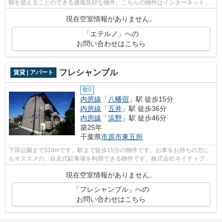
朝を迎えることのできる通風良好な物件。こちらの物件はインターネットを
ご利用いただけます。株式会社ネイテ...
現在空室情報がありません。
「エテルノ」への
お問い合わせはこちら
フレシャンブル
賃貸 | アパート
敷0
内房線
「
八幡宿
」駅 徒歩15分
内房線
「
五井
」駅 徒歩36分
内房線
「
浜野
」駅 徒歩46分
築25年
千葉県
市原市
東五所
下田公園まで316mです。駅まで徒歩15分の物件です。お車をお持ちの方に
もオススメの、自走式駐車場を利用できる物件です。株式会社ネイティブ・
トラストには市原市エリアの賃貸情報が...
現在空室情報がありません。
「フレシャンブル」への
お問い合わせはこちら