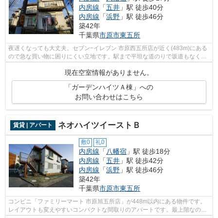
内房線
「
五井
」駅 徒歩40分
内房線
「
浜野
」駅 徒歩46分
築42年
千葉県
市原市
東五所
夜遅くなっても大丈夫。セブン−イレブン 市原西五所店が近く(483m)にある
ので急な買い物に困りにくい立地です。駅まで平坦な道のりで坂道もなく移
動しやすいです。さわやかな朝を迎え...
現在空室情報がありません。
「ガーデンハイツＡ棟」への
お問い合わせはこちら
ネオハイツイーストＢ
賃貸 | アパート
敷0
礼0
内房線
「
八幡宿
」駅 徒歩18分
内房線
「
五井
」駅 徒歩42分
内房線
「
浜野
」駅 徒歩46分
築42年
千葉県
市原市
東五所
コンビニ「ファミリーマート 市原旭五所店」が448m以内にある物件です。
レイアウトも変えやすいコンパクトな間取りのアパートです。最上階なので
外から見られる心配がありません。通風...