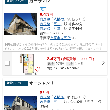
カーサマレ
賃貸 | アパート
敷0
8.4
万円
内房線
「
八幡宿
」駅 徒歩15分
内房線
「
五井
」駅 徒歩33分
内房線
「
浜野
」駅 徒歩44分
築9年 / 57.08㎡
千葉県
市原市
東五所
31-1
下田公園がこちらの物件から377mのところにあります。最上階のアパート
です。こちらの2016年築の物件は多くの方からご好評を頂いてます。今や必
需品ともなったネット。こちらはインタ...
8.4
万
円
(管理費等：5,000円 )
0万円
1ヶ月
敷金
礼金
2階 / 2LDK / 57.08㎡
オーシャンⅠ
賃貸 | アパート
9
万円
内房線
「
八幡宿
」駅 徒歩15分
内房線
「
五井
」駅 バス10分 「五所」 停
歩5分