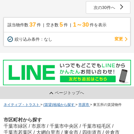
次の30件へ
37
5
1～30
該当物件数
件
空き数
件
件を表示
変更
絞り込み条件：
なし
ページトップへ
ネイティブ・トラスト
>
(賃貸)地域から探す
>
市原市
>
東五所の賃貸物件
市区町村から探す
千葉市緑区
/
市原市
/
千葉市中央区
/
千葉市稲毛区
/
千葉市若葉区
/
大網白里市
/
東金市
/
四街道市
/
佐倉市