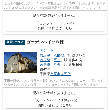
こちらの物件はセブン−イレブン 市原西五所店まで491mにあります。お車を
お持ちの方にオススメの、自走式駐車場を利用できる物件です。いつでも快
適空間を味わえる通風良好な気持ちよ...
現在空室情報がありません。
「カンフォートＥ」への
お問い合わせはこちら
ガーデンハイツＢ棟
賃貸 | テラス
敷0
礼0
内房線
「
八幡宿
」駅 徒歩17分
内房線
「
五井
」駅 徒歩41分
内房線
「
浜野
」駅 徒歩46分
築42年
千葉県
市原市
東五所
下田公園がこちらの物件から489mのところにあります。ニーズの高まって
いるテラスハウスの物件です。インターネットをご利用いただける物件で
す。内房線八幡宿周辺に関する事なら、株...
現在空室情報がありません。
「ガーデンハイツＢ棟」への
お問い合わせはこちら