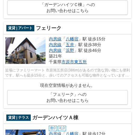
「ガーデンハイツＣ棟」への
お問い合わせはこちら
フェリーク
賃貸 | アパート
内房線
「
八幡宿
」駅 徒歩15分
内房線
「
五井
」駅 徒歩38分
内房線
「
浜野
」駅 徒歩46分
築21年
千葉県
市原市
東五所
近場にファミリーマート 市原旭五所店(386m)があるので急な買い物にも便利
です。駅へも徒歩15分と、歩いてのアクセスも可能な物件となっています。
自走式駐車場は効率的な駐車スペース...
現在空室情報がありません。
「フェリーク」への
お問い合わせはこちら
ガーデンハイツＡ棟
賃貸 | テラス
敷0
礼0
内房線
「
八幡宿
」駅 徒歩17分