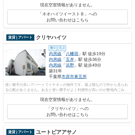
現在空室情報がありません。
「ネオハイツイーストＢ」への
お問い合わせはこちら
クリヤハイツ
賃貸 | アパート
敷0
礼0
内房線
「
八幡宿
」駅 徒歩19分
内房線
「
五井
」駅 徒歩36分
内房線
「
浜野
」駅 徒歩49分
築31年
千葉県
市原市
東五所
使い勝手の良いアパートでイチオシの物件です。最上階なので外から見られ
る心配がありません。あると使い勝手がよく利便性が高いのが敷地内ごみ置
き場です。お家でパソコン使いたい方...
現在空室情報がありません。
「クリヤハイツ」への
お問い合わせはこちら
ユートピアアサノ
賃貸 | アパート