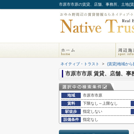
ネイティブ・トラスト
>
(賃貸)地域から
市原市市原 賃貸、店舗、事
地域
市原市市原
賃料
下限なし～上限なし
駅徒歩
指定しない
設備条件
指定なし