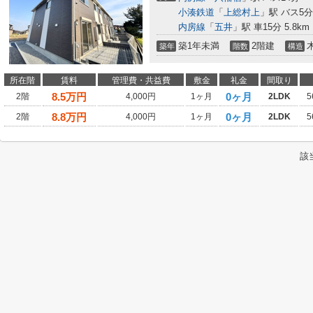
小湊鉄道
「
上総村上
」駅 バス5
内房線
「
五井
」駅 車15分 5.8km
築1年未満
2階建
築年
階数
構造
所在階
賃料
管理費・共益費
敷金
礼金
間取り
8.5
万円
0ヶ月
2階
4,000円
1ヶ月
2LDK
5
8.8
万円
0ヶ月
2階
4,000円
1ヶ月
2LDK
5
該