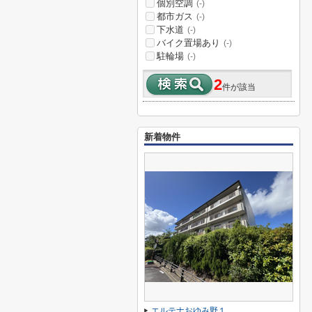
個別空調
(-)
都市ガス
(-)
下水道
(-)
バイク置場あり
(-)
駐輪場
(-)
2
件が該当
新着物件
エルテナおゆみ野１