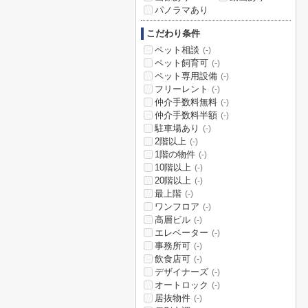
パノラマあり
こだわり条件
ペット相談
(-)
ペット飼育可
(-)
ペット専用設備
(-)
フリーレント
(-)
仲介手数料無料
(-)
仲介手数料半額
(-)
駐車場あり
(-)
2階以上
(-)
1階の物件
(-)
10階以上
(-)
20階以上
(-)
最上階
(-)
ワンフロア
(-)
高層ビル
(-)
エレベーター
(-)
事務所可
(-)
飲食店可
(-)
デザイナーズ
(-)
オートロック
(-)
居抜物件
(-)