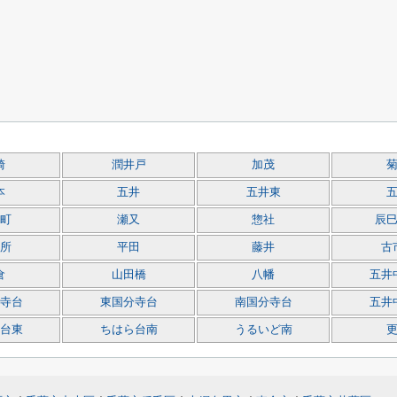
崎
潤井戸
加茂
本
五井
五井東
町
瀬又
惣社
辰
所
平田
藤井
古
倉
山田橋
八幡
五井
寺台
東国分寺台
南国分寺台
五井
台東
ちはら台南
うるいど南