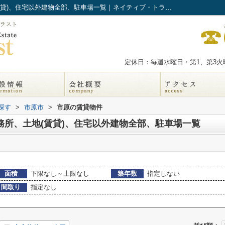
市原市市原の賃貸、店舗、事務所、土地(賃貸)、住宅以外建物全部、駐車場一覧｜ネイティブ・トラスト
定休日：毎週水曜日・第1、第3火曜
探す
>
市原市
>
市原の賃貸物件
務所、土地(賃貸)、住宅以外建物全部、駐車場一覧
面積
下限なし～上限なし
築年数
指定しない
間取り
指定なし