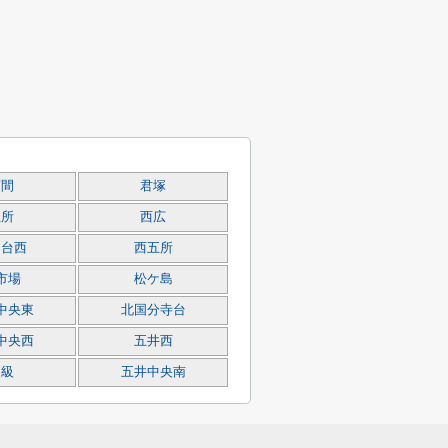
菊間
君塚
五所
西広
巳台西
西五所
市場
松ケ島
中央東
北国分寺台
中央西
五井西
更級
五井中央南