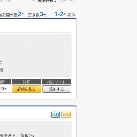
表示件数：
2
3
1-2
当公開件数
件 空き数
件
件表示
分
造
面積
詳細
検討リスト
.40㎡
詳細を見る
追加する
「市原坂上」 停歩2分