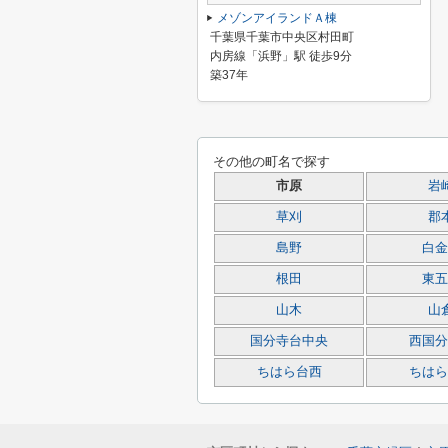
メゾンアイランドＡ棟
千葉県千葉市中央区村田町
内房線「浜野」駅 徒歩9分
築37年
その他の町名で探す
市原
岩
草刈
郡
島野
白金
根田
東五
山木
山
国分寺台中央
西国分
ちはら台西
ちはら