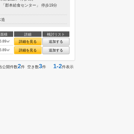
分 「郡本給食センター」 停歩19分
木造
面積
詳細
検討リスト
6.89㎡
詳細を見る
追加する
6.89㎡
詳細を見る
追加する
2
3
1-2
当公開件数
件 空き数
件
件表示