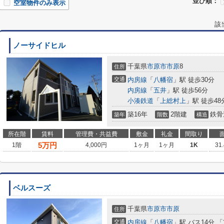
並び順：
空室物件のみ表示
該
ノーサイドヒル
千葉県
市原市
市原
8
住所
交通
内房線
「
八幡宿
」駅 徒歩30分
内房線
「
五井
」駅 徒歩56分
小湊鉄道
「
上総村上
」駅 徒歩48
築16年
2階建
鉄骨
築年
階数
構造
所在階
賃料
管理費・共益費
敷金
礼金
間取り
5
万円
1階
4,000円
1ヶ月
1ヶ月
1K
31
ベルスーズ
千葉県
市原市
市原
住所
交通
内房線
「
八幡宿
」駅 バス14分 