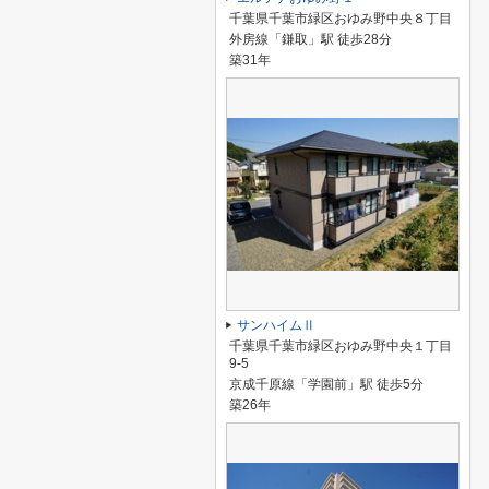
千葉県千葉市緑区おゆみ野中央８丁目
外房線「鎌取」駅 徒歩28分
築31年
サンハイムⅡ
千葉県千葉市緑区おゆみ野中央１丁目
9-5
京成千原線「学園前」駅 徒歩5分
築26年