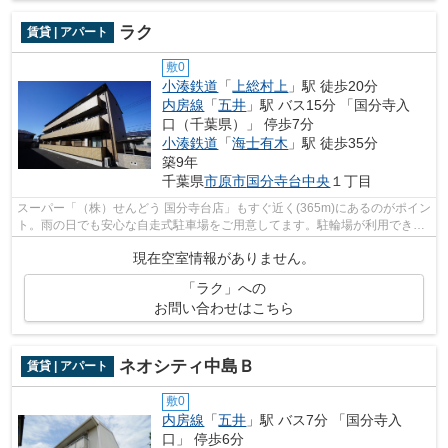
ラク
賃貸 | アパート
敷0
小湊鉄道
「
上総村上
」駅 徒歩20分
内房線
「
五井
」駅 バス15分 「国分寺入
口（千葉県）」 停歩7分
小湊鉄道
「
海士有木
」駅 徒歩35分
築9年
千葉県
市原市
国分寺台中央
１丁目
スーパー「（株）せんどう 国分寺台店」もすぐ近く(365m)にあるのがポイン
ト。雨の日でも安心な自走式駐車場をご用意してます。駐輪場が利用できる
ので、自転車の置き場所に困りません...
現在空室情報がありません。
「ラク」への
お問い合わせはこちら
ネオシティ中島Ｂ
賃貸 | アパート
敷0
内房線
「
五井
」駅 バス7分 「国分寺入
口」 停歩6分