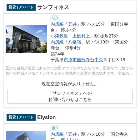
サンフィネス
賃貸 | アパート
礼0
内房線
「
五井
」駅 バス19分 「東国分寺
台」 停歩4分
小湊鉄道
「
上総村上
」駅 徒歩27分
内房線
「
八幡宿
」駅 バス19分 「東国分
寺台」 停歩4分
築24年
千葉県
市原市
国分寺台中央
３丁目3-19
豊かな自然が豊富にあるのは大型タウンの中だからです。面倒なゴミ捨ての
負担を軽減させることができるのが敷地内ごみ置き場の魅力です。空気の入
れ替えも簡単におこなえる通風良好の...
現在空室情報がありません。
「サンフィネス」への
お問い合わせはこちら
Elysion
賃貸 | アパート
敷0
内房線
「
五井
」駅 バス10分 「国分寺入