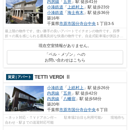
内房線
「
五井
」駅 徒歩41分
小湊鉄道
「
上総村上
」駅 徒歩23分
小湊鉄道
「
海士有木
」駅 徒歩36分
築16年
千葉県
市原市
国分寺台中央
１丁目3-5
最上階の物件です。使い勝手の良いアパートでイチオシの物件です。四季
折々の風を感じられる通風良好な快適の物件です。自走式駐車場が併設され
た物件です。株式会社ネイティブ・トラ...
現在空室情報がありません。
「ベル・メゾン」への
お問い合わせはこちら
TETTI VERDI Ⅱ
賃貸 | アパート
小湊鉄道
「
上総村上
」駅 徒歩26分
内房線
「
五井
」駅 徒歩42分
内房線
「
八幡宿
」駅 徒歩58分
築20年
千葉県
市原市
国分寺台中央
６丁目
～ネット対応・ＴＶドアホン付～ 駐車場2台目も利用可能♪ 現地待ち
合わせ・駅までの送迎対応可能