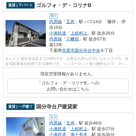
ゴルフォ・デ・コリナB
賃貸 | アパート
敷0
内房線
「
五井
」駅 バス14分 「藤井」 停
歩10分
小湊鉄道
「
上総村上
」駅 徒歩26分
内房線
「
八幡宿
」駅 徒歩57分
築13年
千葉県
市原市
国分寺台中央
６丁目
せんどう 国分寺台店まで258mです。お車をお持ちの方にもオススメの、自
走式駐車場を利用できる物件です。インターネット有り物件なので、ネット
をよく使う方におすすめです。株式会社...
現在空室情報がありません。
「ゴルフォ・デ・コリナB」への
お問い合わせはこちら
国分寺台戸建貸家
賃貸 | 一戸建て
礼0
内房線
「
五井
」駅 徒歩46分
小湊鉄道
「
上総村上
」駅 徒歩27分
小湊鉄道
「
海士有木
」駅 徒歩35分