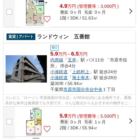
4.9
万
円
(管理費等：3,000円 )
0ヶ月
0ヶ月
敷金
礼金
1階 / 3DK / 51.63㎡
ランドウィン 五番館
賃貸 | アパート
敷0
5.9
6.5
万円～
万円
内房線
「
五井
」駅 バス11分 「市原市役
所」 停歩4分
小湊鉄道
「
上総村上
」駅 徒歩24分
小湊鉄道
「
海士有木
」駅 徒歩28分
築30年 / 55.94㎡
千葉県
市原市
国分寺台中央
１丁目
コンビニ「ローソン 市原南国分寺台店」が483m以内にある物件です。通風
良好な条件は健康面でも大切です。そんな観点からもおすすめの物件をご提
供します。使い勝手の良いアパートでイ...
5.9
万
円
(管理費等：5,500円 )
0ヶ月
1ヶ月
敷金
礼金
2階 / 3DK / 55.94㎡