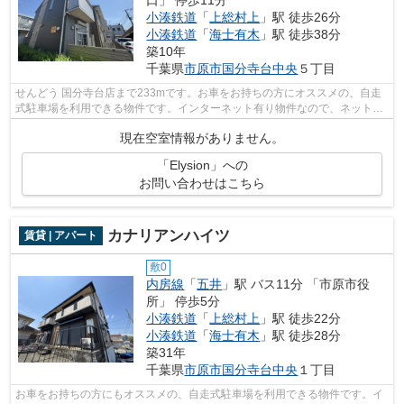
口」 停歩11分
小湊鉄道
「
上総村上
」駅 徒歩26分
小湊鉄道
「
海士有木
」駅 徒歩38分
築10年
千葉県
市原市
国分寺台中央
５丁目
せんどう 国分寺台店まで233mです。お車をお持ちの方にオススメの、自走
式駐車場を利用できる物件です。インターネット有り物件なので、ネットを
よく使う方におすすめです。気になる情...
現在空室情報がありません。
「Elysion」への
お問い合わせはこちら
カナリアンハイツ
賃貸 | アパート
敷0
内房線
「
五井
」駅 バス11分 「市原市役
所」 停歩5分
小湊鉄道
「
上総村上
」駅 徒歩22分
小湊鉄道
「
海士有木
」駅 徒歩28分
築31年
千葉県
市原市
国分寺台中央
１丁目
お車をお持ちの方にもオススメの、自走式駐車場を利用できる物件です。イ