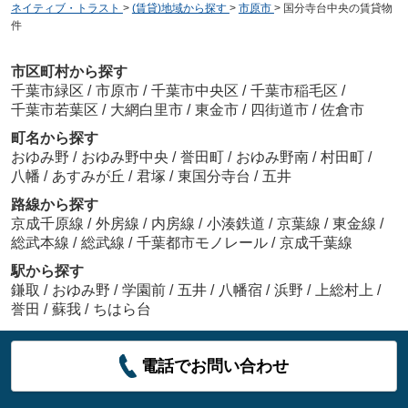
ネイティブ・トラスト
>
(賃貸)地域から探す
>
市原市
>
国分寺台中央の賃貸物
件
市区町村から探す
千葉市緑区
/
市原市
/
千葉市中央区
/
千葉市稲毛区
/
千葉市若葉区
/
大網白里市
/
東金市
/
四街道市
/
佐倉市
町名から探す
おゆみ野
/
おゆみ野中央
/
誉田町
/
おゆみ野南
/
村田町
/
八幡
/
あすみが丘
/
君塚
/
東国分寺台
/
五井
路線から探す
京成千原線
/
外房線
/
内房線
/
小湊鉄道
/
京葉線
/
東金線
/
総武本線
/
総武線
/
千葉都市モノレール
/
京成千葉線
駅から探す
鎌取
/
おゆみ野
/
学園前
/
五井
/
八幡宿
/
浜野
/
上総村上
/
誉田
/
蘇我
/
ちはら台
電話でお問い合わせ