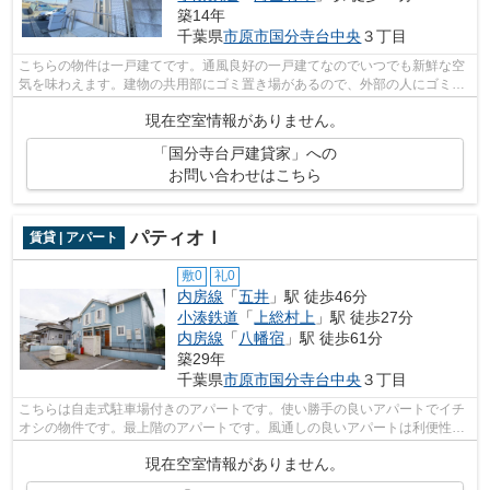
築14年
千葉県
市原市
国分寺台中央
３丁目
こちらの物件は一戸建てです。通風良好の一戸建てなのでいつでも新鮮な空
気を味わえます。建物の共用部にゴミ置き場があるので、外部の人にゴミを
見られるなどのトラブルも減らせます...
現在空室情報がありません。
「国分寺台戸建貸家」への
お問い合わせはこちら
パティオＩ
賃貸 | アパート
敷0
礼0
内房線
「
五井
」駅 徒歩46分
小湊鉄道
「
上総村上
」駅 徒歩27分
内房線
「
八幡宿
」駅 徒歩61分
築29年
千葉県
市原市
国分寺台中央
３丁目
こちらは自走式駐車場付きのアパートです。使い勝手の良いアパートでイチ
オシの物件です。最上階のアパートです。風通しの良いアパートは利便性が
高く好条件です。内房線五井近くにな...
現在空室情報がありません。