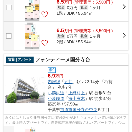
6.5
万
円
(管理費等：5,500円 )
0万円
1ヶ月
敷金
礼金
1階 / 3DK / 55.94㎡
6.5
万
円
(管理費等：5,500円 )
0万円
1ヶ月
敷金
礼金
2階 / 3DK / 55.94㎡
フォンティーヌ国分寺台
賃貸 | アパート
敷0
6.9
万円
内房線
「
五井
」駅 バス14分 「稲荷
台」 停歩7分
小湊鉄道
「
上総村上
」駅 徒歩31分
小湊鉄道
「
海士有木
」駅 徒歩37分
築25年 / 57.50㎡
千葉県
市原市
国分寺台中央
５丁目
近くにはとしまや弁当国分寺店(徒歩6分)がありちょっとした買い物に便利で
す。最上階のアパートです。自走式駐車場が併設されたアパートです。今や
必需品ともなったネット。こちらはイ...