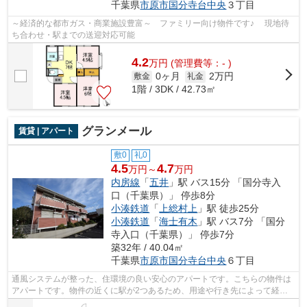
千葉県
市原市
国分寺台中央
３丁目
～経済的な都市ガス・商業施設豊富～ ファミリー向け物件です♪ 現地待
ち合わせ・駅までの送迎対応可能
4.2
万
円
(管理費等：- )
0ヶ月
2万円
敷金
礼金
1階 / 3DK / 42.73㎡
グランメール
賃貸 | アパート
敷0
礼0
4.5
4.7
万円～
万円
内房線
「
五井
」駅 バス15分 「国分寺入
口（千葉県）」 停歩8分
小湊鉄道
「
上総村上
」駅 徒歩25分
小湊鉄道
「
海士有木
」駅 バス7分 「国分
寺入口（千葉県）」 停歩7分
築32年 / 40.04㎡
千葉県
市原市
国分寺台中央
６丁目
通風システムが整った、住環境の良い安心のアパートです。こちらの物件は
アパートです。物件の近くに駅が2つあるため、用途や行き先によって経路
を選べます。家でパソコンを使う人にぜ...