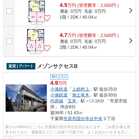
4.5
万
円
(管理費等：2,500円 )
0万円
0万円
敷金
礼金
1階 / 2DK / 40.04㎡
4.7
万
円
(管理費等：2,500円 )
0万円
0万円
敷金
礼金
2階 / 2DK / 40.04㎡
メゾンサクセスB
賃貸 | アパート
敷0
礼0
4.9
万円
小湊鉄道
「
上総村上
」駅 徒歩25分
小湊鉄道
「
海士有木
」駅 徒歩30分
内房線
「
五井
」駅 バス16分 「市原市役
所」 停歩8分
築36年 / 51.63㎡
千葉県
市原市
国分寺台中央
３丁目
家から489mのところに京葉銀行国分寺台支店があります。ごみ置き場も用
意されており、通勤前などにごみ捨て可能です。よくお出かけをする方にも
便利な、2駅利用可能な物件です。通風良...