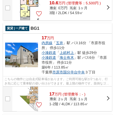
10.6
万
円
(管理費等：5,500円 )
0万円
1ヶ月
敷金
礼金
3階 / 2LDK / 54.59㎡
BG1
賃貸 | 一戸建て
17
万円
内房線
「
五井
」駅 バス16分 「市原市役
所」 停歩11分
小湊鉄道
「
上総村上
」駅 徒歩29分
小湊鉄道
「
海士有木
」駅 バス6分 「市原
市役所」 停歩11分
築6年 / 113.85㎡
千葉県
市原市
国分寺台中央
３丁目
こちらの物件には自走式駐車場があります。ご利用可能な駅が2つあり、行
き先に応じて乗車駅の使い分けができます。最上階の物件です。面倒なゴミ
捨ての負担を軽減させることができるの...
17
万
円
(管理費等：- )
2ヶ月
1ヶ月
敷金
礼金
1-2階 / 4LDK / 113.85㎡