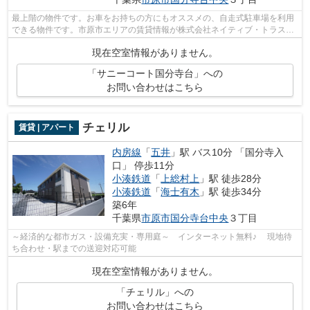
最上階の物件です。お車をお持ちの方にもオススメの、自走式駐車場を利用
できる物件です。市原市エリアの賃貸情報が株式会社ネイティブ・トラスト
には豊富にございます。お電話043-300...
現在空室情報がありません。
「サニーコート国分寺台」への
お問い合わせはこちら
チェリル
賃貸 | アパート
内房線
「
五井
」駅 バス10分 「国分寺入
口」 停歩11分
小湊鉄道
「
上総村上
」駅 徒歩28分
小湊鉄道
「
海士有木
」駅 徒歩34分
築6年
千葉県
市原市
国分寺台中央
３丁目
～経済的な都市ガス・設備充実・専用庭～ インターネット無料♪ 現地待
ち合わせ・駅までの送迎対応可能
現在空室情報がありません。
「チェリル」への
お問い合わせはこちら