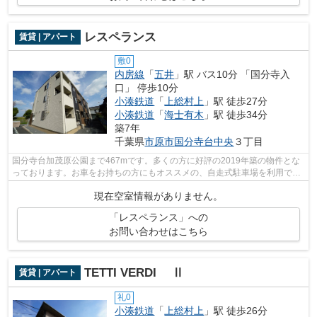
レスペランス
賃貸 | アパート
敷0
内房線
「
五井
」駅 バス10分 「国分寺入
口」 停歩10分
小湊鉄道
「
上総村上
」駅 徒歩27分
小湊鉄道
「
海士有木
」駅 徒歩34分
築7年
千葉県
市原市
国分寺台中央
３丁目
国分寺台加茂原公園まで467mです。多くの方に好評の2019年築の物件とな
っております。お車をお持ちの方にもオススメの、自走式駐車場を利用でき
る物件です。こちらの物件はインターネ...
現在空室情報がありません。
「レスペランス」への
お問い合わせはこちら
TETTI VERDI Ⅱ
賃貸 | アパート
礼0
小湊鉄道
「
上総村上
」駅 徒歩26分