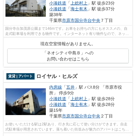
小湊鉄道
「
上総村上
」駅 徒歩23分
小湊鉄道
「
海士有木
」駅 徒歩37分
築38年
千葉県
市原市
国分寺台中央
７丁目
国分寺台加茂原公園まで146mです。お車をお持ちの方にもオススメの、自
走式駐車場を利用できる物件です。インターネット有り物件なので、ネット
をよく使う方におすすめです。株式会社...
現在空室情報がありません。
「ネオシティ中島Ｂ」への
お問い合わせはこちら
ロイヤル・ヒルズ
賃貸 | アパート
内房線
「
五井
」駅 バス8分 「市原市役
所」 停歩9分
小湊鉄道
「
上総村上
」駅 徒歩28分
小湊鉄道
「
海士有木
」駅 徒歩28分
築15年
千葉県
市原市
国分寺台中央
２丁目
お使いいただける駅は2駅あり、行き先に応じて使い分けができます。自走
式駐車場が用意されています。落ち着いた街並みが魅力のアパートはこちら
です。ごみ置き場も近くにあり、使い勝...