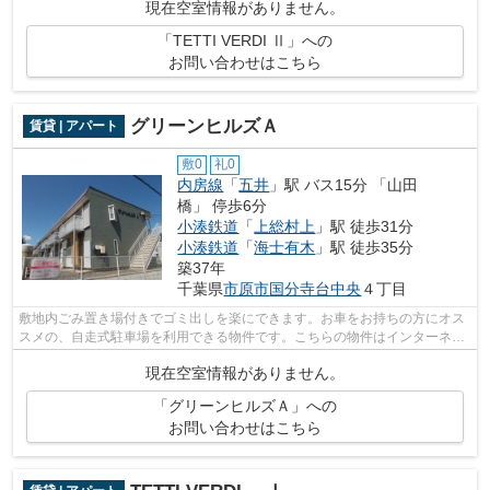
現在空室情報がありません。
「TETTI VERDI Ⅱ」への
お問い合わせはこちら
グリーンヒルズＡ
賃貸 | アパート
敷0
礼0
内房線
「
五井
」駅 バス15分 「山田
橋」 停歩6分
小湊鉄道
「
上総村上
」駅 徒歩31分
小湊鉄道
「
海士有木
」駅 徒歩35分
築37年
千葉県
市原市
国分寺台中央
４丁目
敷地内ごみ置き場付きでゴミ出しを楽にできます。お車をお持ちの方にオス
スメの、自走式駐車場を利用できる物件です。こちらの物件はインターネッ
トをご利用いただけます。株式会社ネ...
現在空室情報がありません。
「グリーンヒルズＡ」への
お問い合わせはこちら