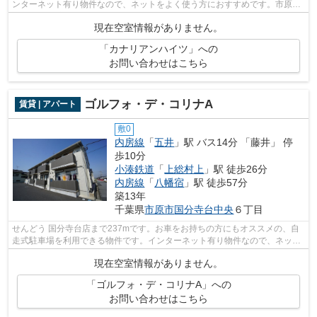
ンターネット有り物件なので、ネットをよく使う方におすすめです。市原市
エリアの賃貸情報が株式会社ネイティ...
現在空室情報がありません。
「カナリアンハイツ」への
お問い合わせはこちら
ゴルフォ・デ・コリナA
賃貸 | アパート
敷0
内房線
「
五井
」駅 バス14分 「藤井」 停
歩10分
小湊鉄道
「
上総村上
」駅 徒歩26分
内房線
「
八幡宿
」駅 徒歩57分
築13年
千葉県
市原市
国分寺台中央
６丁目
せんどう 国分寺台店まで237mです。お車をお持ちの方にもオススメの、自
走式駐車場を利用できる物件です。インターネット有り物件なので、ネット
をよく使う方におすすめです。株式会社...
現在空室情報がありません。
「ゴルフォ・デ・コリナA」への
お問い合わせはこちら