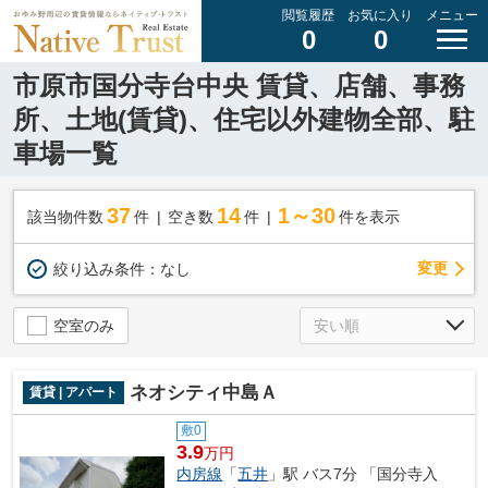
閲覧履歴
お気に入り
メニュー
0
0
市原市国分寺台中央 賃貸、店舗、事務
所、土地(賃貸)、住宅以外建物全部、駐
車場一覧
37
14
1～30
該当物件数
件
空き数
件
件を表示
変更
絞り込み条件：
なし
空室のみ
ネオシティ中島Ａ
賃貸 | アパート
敷0
3.9
万円
内房線
「
五井
」駅 バス7分 「国分寺入