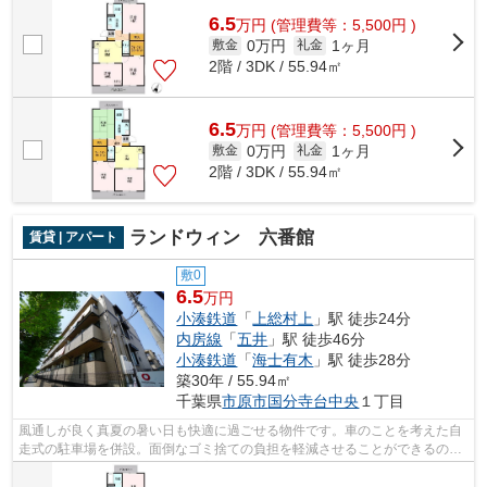
6.5
万
円
(管理費等：5,500円 )
0万円
1ヶ月
敷金
礼金
2階 / 3DK / 55.94㎡
6.5
万
円
(管理費等：5,500円 )
0万円
1ヶ月
敷金
礼金
2階 / 3DK / 55.94㎡
ランドウィン 六番館
賃貸 | アパート
敷0
6.5
万円
小湊鉄道
「
上総村上
」駅 徒歩24分
内房線
「
五井
」駅 徒歩46分
小湊鉄道
「
海士有木
」駅 徒歩28分
築30年 / 55.94㎡
千葉県
市原市
国分寺台中央
１丁目
風通しが良く真夏の暑い日も快適に過ごせる物件です。車のことを考えた自
走式の駐車場を併設。面倒なゴミ捨ての負担を軽減させることができるのが
敷地内ごみ置き場の魅力です。高ニー...