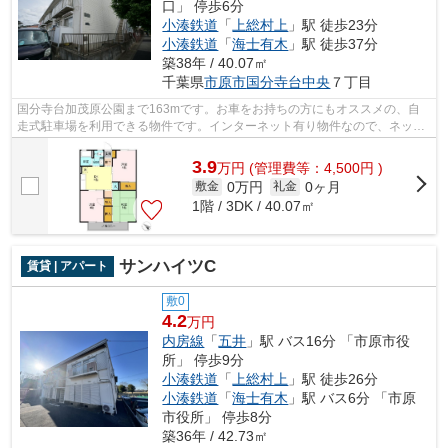
口」 停歩6分
小湊鉄道
「
上総村上
」駅 徒歩23分
小湊鉄道
「
海士有木
」駅 徒歩37分
築38年 / 40.07㎡
千葉県
市原市
国分寺台中央
７丁目
国分寺台加茂原公園まで163mです。お車をお持ちの方にもオススメの、自
走式駐車場を利用できる物件です。インターネット有り物件なので、ネット
をよく使う方におすすめです。株式会社...
3.9
万
円
(管理費等：4,500円 )
0万円
0ヶ月
敷金
礼金
1階 / 3DK / 40.07㎡
サンハイツC
賃貸 | アパート
敷0
4.2
万円
内房線
「
五井
」駅 バス16分 「市原市役
所」 停歩9分
小湊鉄道
「
上総村上
」駅 徒歩26分
小湊鉄道
「
海士有木
」駅 バス6分 「市原
市役所」 停歩8分
築36年 / 42.73㎡