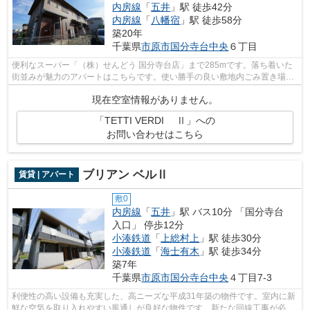
内房線
「
五井
」駅 徒歩42分
内房線
「
八幡宿
」駅 徒歩58分
築20年
千葉県
市原市
国分寺台中央
６丁目
便利なスーパー「（株）せんどう 国分寺台店」まで285mです。落ち着いた
街並みが魅力のアパートはこちらです。使い勝手の良い敷地内ごみ置き場
付。パソコンを快適に使いたい方に、光回...
現在空室情報がありません。
「TETTI VERDI Ⅱ」への
お問い合わせはこちら
ブリアン ベルⅡ
賃貸 | アパート
敷0
内房線
「
五井
」駅 バス10分 「国分寺台
入口」 停歩12分
小湊鉄道
「
上総村上
」駅 徒歩30分
小湊鉄道
「
海士有木
」駅 徒歩34分
築7年
千葉県
市原市
国分寺台中央
４丁目7-3
利便性の高い設備も充実した、高ニーズな平成31年築の物件です。室内に新
鮮な空気を取り入れやすい風通しが良好な物件です。新たな回線工事が必要