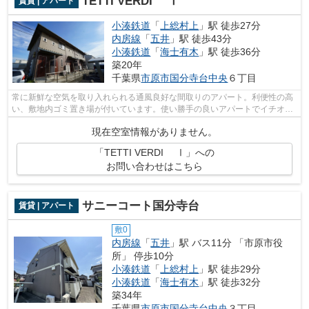
TETTI VERDI Ⅰ
賃貸 | アパート
小湊鉄道
「
上総村上
」駅 徒歩27分
内房線
「
五井
」駅 徒歩43分
小湊鉄道
「
海士有木
」駅 徒歩36分
築20年
千葉県
市原市
国分寺台中央
６丁目
常に新鮮な空気を取り入れられる通風良好な間取りのアパート。利便性の高
い、敷地内ゴミ置き場が付いています。使い勝手の良いアパートでイチオシ
の物件です。こちらの物件はインター...
現在空室情報がありません。
「TETTI VERDI Ⅰ」への
お問い合わせはこちら
サニーコート国分寺台
賃貸 | アパート
敷0
内房線
「
五井
」駅 バス11分 「市原市役
所」 停歩10分
小湊鉄道
「
上総村上
」駅 徒歩29分
小湊鉄道
「
海士有木
」駅 徒歩32分
築34年
千葉県
市原市
国分寺台中央
３丁目