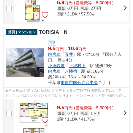
6.9
万
円
(管理費等：5,000円 )
0万円
2万円
敷金
礼金
3階 / 2LDK / 57.50㎡
TORISIA N
賃貸 | マンション
敷0
9.5
10.6
万円～
万円
内房線
「
五井
」駅 バス10分 「国分寺入
口」 停歩4分
小湊鉄道
「
上総村上
」駅 徒歩20分
内房線
「
八幡宿
」駅 徒歩65分
築2年 / 41.76㎡～54.59㎡
千葉県
市原市
国分寺台中央
７丁目
薬や日用品を買うのに便利なマツモトキヨシ市原市役所前店まで250mで
す。こちらはマンションタイプになります。インターネット有り物件なの
で、ネットをよく使う方におすすめです。株...
9.5
万
円
(管理費等：5,500円 )
0万円
1ヶ月
敷金
礼金
1階 / 1LDK / 41.76㎡