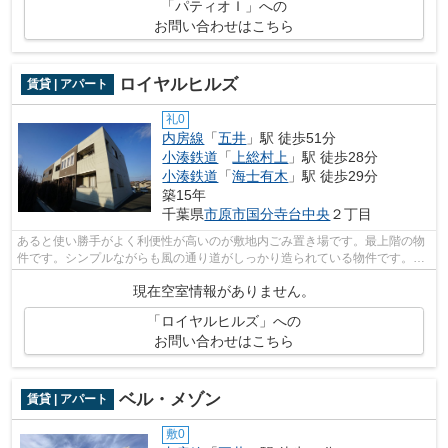
「パティオＩ」への
お問い合わせはこちら
ロイヤルヒルズ
賃貸 | アパート
礼0
内房線
「
五井
」駅 徒歩51分
小湊鉄道
「
上総村上
」駅 徒歩28分
小湊鉄道
「
海士有木
」駅 徒歩29分
築15年
千葉県
市原市
国分寺台中央
２丁目
あると使い勝手がよく利便性が高いのが敷地内ごみ置き場です。最上階の物
件です。シンプルながらも風の通り道がしっかり造られている物件です。こ
ちらの物件は自走式駐車場がご利用い...
現在空室情報がありません。
「ロイヤルヒルズ」への
お問い合わせはこちら
ベル・メゾン
賃貸 | アパート
敷0