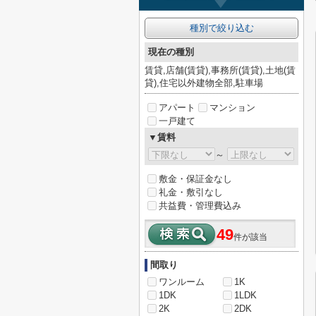
種別で絞り込む
現在の種別
賃貸,店舗(賃貸),事務所(賃貸),土地(賃
貸),住宅以外建物全部,駐車場
アパート
マンション
一戸建て
▼賃料
～
敷金・保証金なし
礼金・敷引なし
共益費・管理費込み
49
件が該当
間取り
ワンルーム
1K
1DK
1LDK
2K
2DK