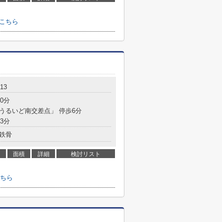
こちら
13
0分
「うるいど南交差点」 停歩6分
3分
鉄骨
面積
詳細
検討リスト
ちら