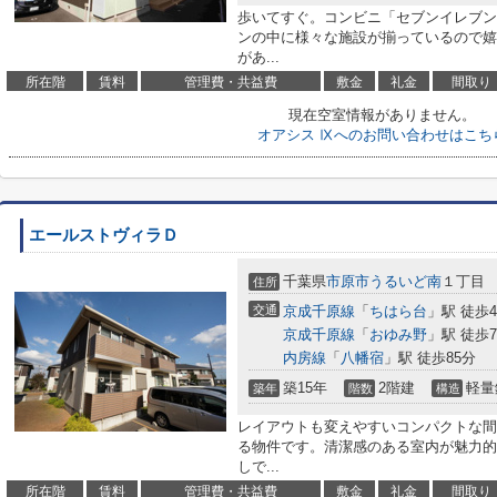
歩いてすぐ。コンビニ「セブンイレブン
ンの中に様々な施設が揃っているので嬉
があ...
所在階
賃料
管理費・共益費
敷金
礼金
間取り
現在空室情報がありません。
オアシス Ⅸへのお問い合わせはこち
エールストヴィラＤ
千葉県
市原市
うるいど南
１丁目
住所
交通
京成千原線
「
ちはら台
」駅 徒歩4
京成千原線
「
おゆみ野
」駅 徒歩7
内房線
「
八幡宿
」駅 徒歩85分
築15年
2階建
軽量
築年
階数
構造
レイアウトも変えやすいコンパクトな間
る物件です。清潔感のある室内が魅力的
しで...
所在階
賃料
管理費・共益費
敷金
礼金
間取り