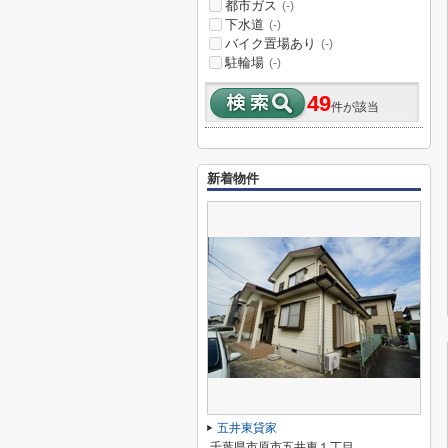
都市ガス
(-)
下水道
(-)
バイク置場あり
(-)
駐輪場
(-)
49
件が該当
新着物件
五井東貸家
千葉県市原市五井東１丁目