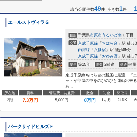
49
1
1-
該当公開件数
件 空き数
件
エールストヴィラＧ
千葉県
市原市
うるいど南
１丁目
住所
交通
京成千原線
「
ちはら台
」駅 徒歩3
内房線
「
八幡宿
」駅 徒歩85分
京成千原線
「
おゆみ野
」駅 徒歩7
築15年
2階建
軽量
築年
階数
構造
京成千原線ちはら台の新居に最適、『エ
ットが部屋の中をのびのびと運動出来る
あ...
所在階
賃料
管理費・共益費
敷金
礼金
間取り
7.3
万円
0万円
2階
5,000円
1ヶ月
2LDK
6
パークサイドヒルズＦ