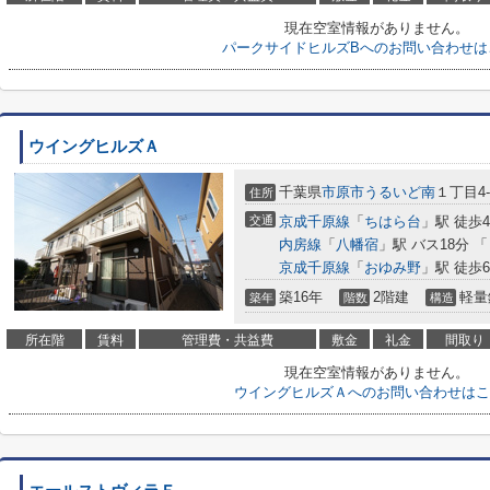
現在空室情報がありません。
パークサイドヒルズBへのお問い合わせは
ウイングヒルズＡ
千葉県
市原市
うるいど南
１丁目4-
住所
交通
京成千原線
「
ちはら台
」駅 徒歩4
内房線
「
八幡宿
」駅 バス18分 
京成千原線
「
おゆみ野
」駅 徒歩6
築16年
2階建
軽量
築年
階数
構造
所在階
賃料
管理費・共益費
敷金
礼金
間取り
現在空室情報がありません。
ウイングヒルズＡへのお問い合わせはこ