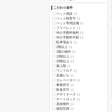
こだわり条件
ペット相談
(-)
ペット飼育可
(-)
ペット専用設備
(-)
フリーレント
(-)
仲介手数料無料
(-)
仲介手数料半額
(-)
駐車場あり
(-)
2階以上
(-)
1階の物件
(-)
10階以上
(-)
20階以上
(-)
最上階
(-)
ワンフロア
(-)
高層ビル
(-)
エレベーター
(-)
事務所可
(-)
飲食店可
(-)
デザイナーズ
(-)
オートロック
(-)
居抜物件
(-)
個別空調
(-)