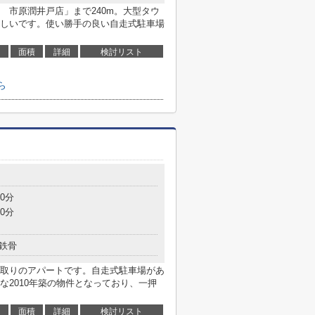
 市原潤井戸店」まで240m。大型タウ
しいです。使い勝手の良い自走式駐車場
面積
詳細
検討リスト
ら
0分
0分
鉄骨
取りのアパートです。自走式駐車場があ
な2010年築の物件となっており、一押
面積
詳細
検討リスト