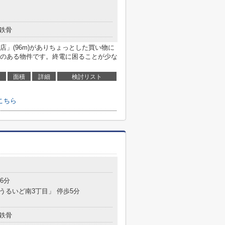
鉄骨
」(96m)がありちょっとした買い物に
のある物件です。終電に困ることが少な
面積
詳細
検討リスト
こちら
6分
「うるいど南3丁目」 停歩5分
鉄骨