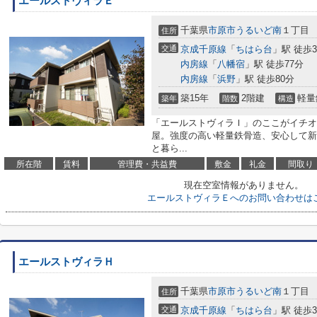
エールストヴィラＥ
千葉県
市原市
うるいど南
１丁目
住所
交通
京成千原線
「
ちはら台
」駅 徒歩3
内房線
「
八幡宿
」駅 徒歩77分
内房線
「
浜野
」駅 徒歩80分
築15年
2階建
軽量
築年
階数
構造
「エールストヴィラＩ」のここがイチオ
屋。強度の高い軽量鉄骨造、安心して新
と暮ら...
所在階
賃料
管理費・共益費
敷金
礼金
間取り
現在空室情報がありません。
エールストヴィラＥへのお問い合わせは
エールストヴィラＨ
千葉県
市原市
うるいど南
１丁目
住所
交通
京成千原線
「
ちはら台
」駅 徒歩3