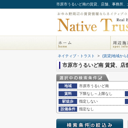
ネイティブ・トラスト
>
(賃貸)地域から
市原市うるいど南 賃貸、店
地域
市原市うるいど南
賃料
下限なし～上限なし
駅徒歩
指定しない
設備条件
指定なし