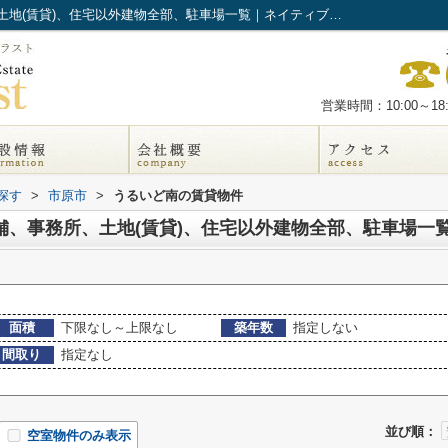
市原市うるいど南の賃貸、店舗、事務所、土地(賃貸)、住宅以外建物全部、駐車場一覧｜ネイティブ・トラスト
営業時間：10:00～18:
探す
>
市原市
>
うるいど南の賃貸物件
舗、事務所、土地(賃貸)、住宅以外建物全部、駐車場一
面積
下限なし～上限なし
築年数
指定しない
間取り
指定なし
並び順：
空室物件のみ表示