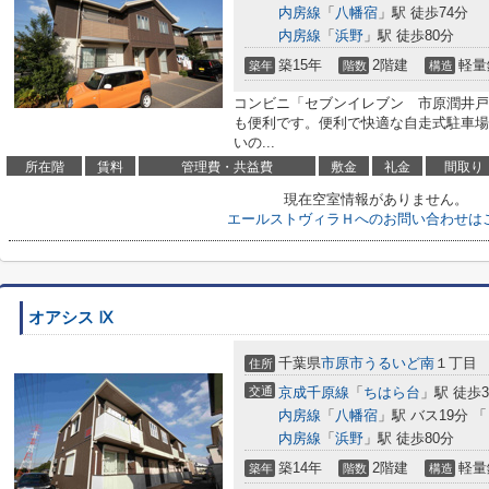
内房線
「
八幡宿
」駅 徒歩74分
内房線
「
浜野
」駅 徒歩80分
築15年
2階建
軽量
築年
階数
構造
コンビニ「セブンイレブン 市原潤井戸店
も便利です。便利で快適な自走式駐車場
いの...
所在階
賃料
管理費・共益費
敷金
礼金
間取り
現在空室情報がありません。
エールストヴィラＨへのお問い合わせは
オアシス Ⅸ
千葉県
市原市
うるいど南
１丁目
住所
交通
京成千原線
「
ちはら台
」駅 徒歩3
内房線
「
八幡宿
」駅 バス19分 
内房線
「
浜野
」駅 徒歩80分
築14年
2階建
軽量
築年
階数
構造