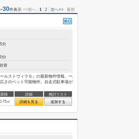
30
件表示
<<前へ
1
2
次へ>>
最初
5分
0分
鉄骨
ールストヴィラＧ』の最新物件情報。ペ
広さのペット可能物件。自走式駐車場が
面積
詳細
検討リスト
0.75㎡
詳細を見る
追加する