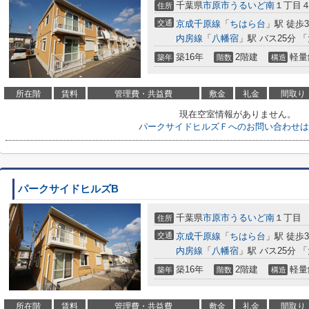
千葉県
市原市
うるいど南
１丁目４
住所
交通
京成千原線
「
ちはら台
」駅 徒歩3
内房線
「
八幡宿
」駅 バス25分 
築16年
2階建
軽量
築年
階数
構造
所在階
賃料
管理費・共益費
敷金
礼金
間取り
現在空室情報がありません。
パークサイドヒルズＦへのお問い合わせは
パークサイドヒルズB
千葉県
市原市
うるいど南
１丁目
住所
交通
京成千原線
「
ちはら台
」駅 徒歩3
内房線
「
八幡宿
」駅 バス25分 
築16年
2階建
軽量
築年
階数
構造
所在階
賃料
管理費・共益費
敷金
礼金
間取り