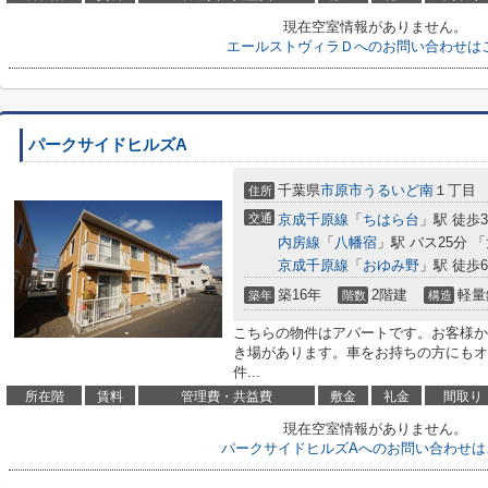
現在空室情報がありません。
エールストヴィラＤへのお問い合わせは
パークサイドヒルズA
千葉県
市原市
うるいど南
１丁目
住所
交通
京成千原線
「
ちはら台
」駅 徒歩3
内房線
「
八幡宿
」駅 バス25分 
京成千原線
「
おゆみ野
」駅 徒歩6
築16年
2階建
軽量
築年
階数
構造
こちらの物件はアパートです。お客様か
き場があります。車をお持ちの方にもオ
件...
所在階
賃料
管理費・共益費
敷金
礼金
間取り
現在空室情報がありません。
パークサイドヒルズAへのお問い合わせは