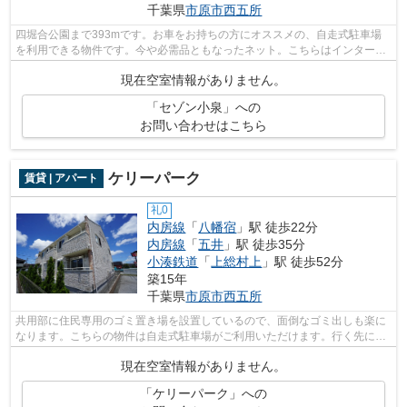
千葉県
市原市
西五所
四堀合公園まで393mです。お車をお持ちの方にオススメの、自走式駐車場
を利用できる物件です。今や必需品ともなったネット。こちらはインターネ
ット有り物件です。株式会社ネイティブ...
現在空室情報がありません。
「セゾン小泉」への
お問い合わせはこちら
ケリーパーク
賃貸 | アパート
礼0
内房線
「
八幡宿
」駅 徒歩22分
内房線
「
五井
」駅 徒歩35分
小湊鉄道
「
上総村上
」駅 徒歩52分
築15年
千葉県
市原市
西五所
共用部に住民専用のゴミ置き場を設置しているので、面倒なゴミ出しも楽に
なります。こちらの物件は自走式駐車場がご利用いただけます。行く先に応
じて経路を選べる、2駅利用可能な物件...
現在空室情報がありません。
「ケリーパーク」への