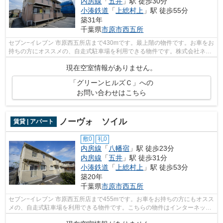
内房線
「
五井
」駅 徒歩30分
小湊鉄道
「
上総村上
」駅 徒歩55分
築31年
千葉県
市原市
西五所
セブン−イレブン 市原西五所店まで430mです。最上階の物件です。お車をお
持ちの方にオススメの、自走式駐車場を利用できる物件です。株式会社ネイ
ティブ・トラストには市原市エリアの...
現在空室情報がありません。
「グリーンヒルズＣ」への
お問い合わせはこちら
ノーヴォ ソイル
賃貸 | アパート
敷0
礼0
内房線
「
八幡宿
」駅 徒歩23分
内房線
「
五井
」駅 徒歩31分
小湊鉄道
「
上総村上
」駅 徒歩53分
築20年
千葉県
市原市
西五所
セブン−イレブン 市原西五所店まで455mです。お車をお持ちの方にもオスス
メの、自走式駐車場を利用できる物件です。こちらの物件はインターネット
をご利用いただけます。市原市エリア...