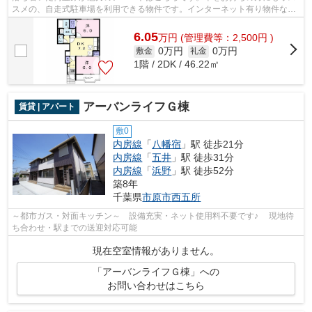
スメの、自走式駐車場を利用できる物件です。インターネット有り物件なの
で、ネットをよく使う方におすすめで...
6.05
万
円
(管理費等：2,500円 )
0万円
0万円
敷金
礼金
1階 / 2DK / 46.22㎡
アーバンライフＧ棟
賃貸 | アパート
敷0
内房線
「
八幡宿
」駅 徒歩21分
内房線
「
五井
」駅 徒歩31分
内房線
「
浜野
」駅 徒歩52分
築8年
千葉県
市原市
西五所
～都市ガス・対面キッチン～ 設備充実・ネット使用料不要です♪ 現地待
ち合わせ・駅までの送迎対応可能
現在空室情報がありません。
「アーバンライフＧ棟」への
お問い合わせはこちら