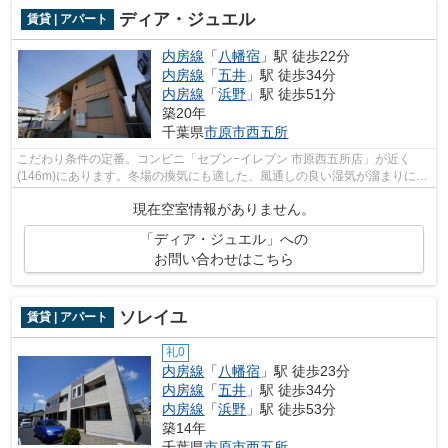
ディア・ジュエル
賃貸 | アパート
内房線
「
八幡宿
」駅 徒歩22分
内房線
「
五井
」駅 徒歩34分
内房線
「
浜野
」駅 徒歩51分
築20年
千葉県
市原市
西五所
こだわり条件の定番。コンビニ「セブン−イレブン 市原西五所店」が近く
(146m)にあります。冬場の換気にも適した、風通しの良い湿気が溜まりにく
いアパートです。雨の日でも安心な自走...
現在空室情報がありません。
「ディア・ジュエル」への
お問い合わせはこちら
ソレイユ
賃貸 | アパート
礼0
内房線
「
八幡宿
」駅 徒歩23分
内房線
「
五井
」駅 徒歩34分
内房線
「
浜野
」駅 徒歩53分
築14年
千葉県
市原市
西五所