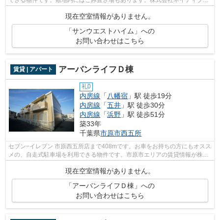
できる物件です。敷地内にはごみ置き場もあります。株式会社ネイティブ・
トラストには市原市エリアの賃貸情報...
現在空室情報がありません。
「サンウエストハイム」への
お問い合わせはこちら
アーバンライフＤ棟
賃貸 | アパート
礼0
内房線
「
八幡宿
」駅 徒歩19分
内房線
「
五井
」駅 徒歩30分
内房線
「
浜野
」駅 徒歩51分
築33年
千葉県
市原市
西五所
セブン−イレブン 市原西五所店まで408mです。お車をお持ちの方にもオスス
メの、自走式駐車場を利用できる物件です。市原市エリアの賃貸情報が株式
会社ネイティブ・トラストには豊富に...
現在空室情報がありません。
「アーバンライフＤ棟」への
お問い合わせはこちら