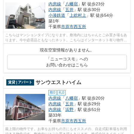
内房線
「
八幡宿
」駅 徒歩23分
内房線
「
五井
」駅 徒歩30分
小湊鉄道
「
上総村上
」駅 徒歩54分
築1年
千葉県
市原市
西五所
こちらはマンションタイプになります。敷地内にはちゃんとごみ置き場もあ
ります。今や必需品ともなったネット。こちらはインターネット有り物件で
す。株式会社ネイティブ・トラストに...
現在空室情報がありません。
「ニューコスモ」への
お問い合わせはこちら
サンウエストハイム
賃貸 | アパート
敷0
礼0
内房線
「
八幡宿
」駅 徒歩20分
内房線
「
五井
」駅 徒歩29分
内房線
「
浜野
」駅 徒歩51分
築33年
千葉県
市原市
西五所
最上階の物件です。お車をお持ちの方にもオススメの、自走式駐車場を利用