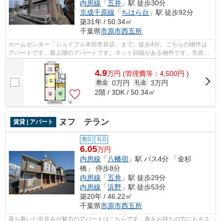
内房線
「
五井
」駅 徒歩30分
京成千原線
「
ちはら台
」駅 徒歩92分
築31年 / 50.34㎡
千葉県
市原市
西五所
ホームセンター「ジョイフル本田市原店」まで、徒歩4分。こちらの物件は
アパートです。最上階のアパートです。ネット回線がある物件です。市原市
に関する物件情報を、数多く取り扱って...
4.9
万
円
(管理費等：4,500円 )
0万円
3万円
敷金
礼金
2階 / 3DK / 50.34㎡
ヌフ テラン
賃貸 | アパート
敷0
礼0
6.05
万円
内房線
「
八幡宿
」駅 バス4分 「金杉
橋」 停歩8分
内房線
「
五井
」駅 徒歩29分
内房線
「
浜野
」駅 徒歩53分
築20年 / 46.22㎡
千葉県
市原市
西五所
落ち着いた街並みが魅力のアパートはこちらです。車をお持ちの方にもオス