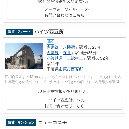
現在空室情報がありません。
「ノーヴォ ソイル」への
お問い合わせはこちら
ハイツ西五所
賃貸 | アパート
敷0
内房線
「
八幡宿
」駅 徒歩23分
内房線
「
五井
」駅 徒歩33分
小湊鉄道
「
上総村上
」駅 徒歩52分
築11年
千葉県
市原市
西五所
四堀合公園まで421mです。こちらの物件はアパートです。こちらは自走式
駐車場付きの物件です。インターネット付きの物件です。内房線八幡宿周辺
で賃貸情報をお求めなら、株式会社ネイ...
現在空室情報がありません。
「ハイツ西五所」への
お問い合わせはこちら
ニューコスモ
賃貸 | マンション