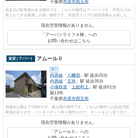
千葉県
市原市
西五所
自走式の駐車場がある物件です。こちらの物件はアパートです。空気の入れ
替えができる風通しの良い物件です。市原市エリアの賃貸情報をお探しな
ら、地域に詳しい株式会社ネイティブ・...
現在空室情報がありません。
「アーバンライフＡ棟」への
お問い合わせはこちら
アムールⅡ
賃貸 | アパート
敷0
内房線
「
八幡宿
」駅 徒歩25分
内房線
「
五井
」駅 徒歩35分
小湊鉄道
「
上総村上
」駅 徒歩51分
築13年
千葉県
市原市
西五所
四堀合公園まで159mです。最上階の物件です。こちらの物件には自走式駐
車場があります。インターネット有り物件なので、ネットをよく使う方にお
すすめです。市原市エリアの賃貸情報が...
現在空室情報がありません。
「アムールⅡ」への
お問い合わせはこちら