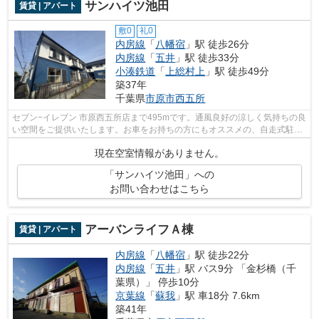
サンハイツ池田
賃貸 | アパート
敷0
礼0
内房線
「
八幡宿
」駅 徒歩26分
内房線
「
五井
」駅 徒歩33分
小湊鉄道
「
上総村上
」駅 徒歩49分
築37年
千葉県
市原市
西五所
セブン−イレブン 市原西五所店まで495mです。通風良好の涼しく気持ちの良
い空間をご提供いたします。お車をお持ちの方にもオススメの、自走式駐車
場を利用できる物件です。ご来店予約...
現在空室情報がありません。
「サンハイツ池田」への
お問い合わせはこちら
アーバンライフＡ棟
賃貸 | アパート
内房線
「
八幡宿
」駅 徒歩22分
内房線
「
五井
」駅 バス9分 「金杉橋（千
葉県）」 停歩10分
京葉線
「
蘇我
」駅 車18分 7.6km
築41年