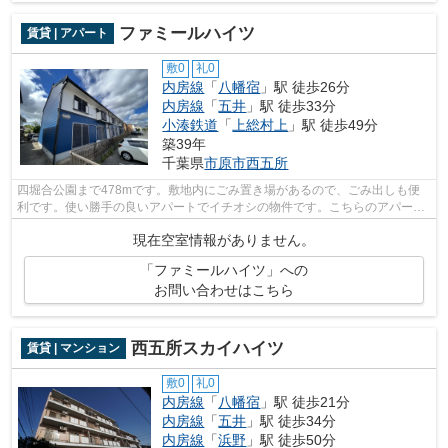
ファミールハイツ
賃貸 | アパート
敷0
礼0
内房線
「
八幡宿
」駅 徒歩26分
内房線
「
五井
」駅 徒歩33分
小湊鉄道
「
上総村上
」駅 徒歩49分
築39年
千葉県
市原市
西五所
四堀合公園まで478mです。敷地内にごみ置き場があるので、ごみ出しも便
利です。使い勝手の良いアパートでイチオシの物件です。こちらのアパート
は自走式駐車場がご利用いただけます。...
現在空室情報がありません。
「ファミールハイツ」への
お問い合わせはこちら
西五所スカイハイツ
賃貸 | マンション
敷0
礼0
内房線
「
八幡宿
」駅 徒歩21分
内房線
「
五井
」駅 徒歩34分
内房線
「
浜野
」駅 徒歩50分