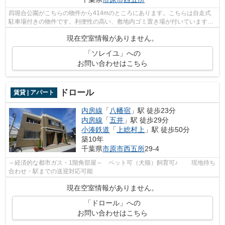
四堀合公園がこちらの物件から414mのところにあります。こちらは自走式
駐車場付きの物件です。利便性の高い、敷地内ゴミ置き場が付いています。
家でパソコンを使う人にぜひご検討いた...
現在空室情報がありません。
「ソレイユ」への
お問い合わせはこちら
ドロール
賃貸 | アパート
内房線
「
八幡宿
」駅 徒歩23分
内房線
「
五井
」駅 徒歩29分
小湊鉄道
「
上総村上
」駅 徒歩50分
築10年
千葉県
市原市
西五所
29-4
～経済的な都市ガス・1階角部屋～ ペット可（犬猫）飼育可♪ 現地待ち
合わせ・駅までの送迎対応可能
現在空室情報がありません。
「ドロール」への
お問い合わせはこちら