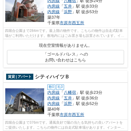
内房線
「
八幡宿
」駅 徒歩24分
内房線
「
五井
」駅 徒歩33分
内房線
「
浜野
」駅 徒歩53分
築37年
千葉県
市原市
西五所
四堀合公園まで284mです。最上階の物件です。こちらの物件は自走式駐車
場がご利用いただけます。敷地内にはごみ置き場も設置されています。イン
ターネット回線がある物件です。株式会...
現在空室情報がありません。
「ゴールドパレス」への
お問い合わせはこちら
シティハイツＢ
賃貸 | アパート
敷0
礼0
内房線
「
八幡宿
」駅 徒歩23分
内房線
「
五井
」駅 徒歩36分
内房線
「
浜野
」駅 徒歩52分
築40年
千葉県
市原市
西五所
四堀合公園まで376mです。通風良好で陽の当たる気持ちの良いアパートを
ご提供いたします。こちらの物件には自走式駐車場があります。インターネ