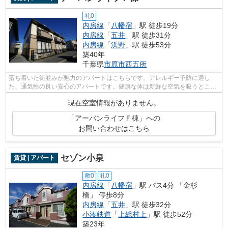
礼0
内房線
「
八幡宿
」駅 徒歩19分
内房線
「
五井
」駅 徒歩31分
内房線
「
浜野
」駅 徒歩53分
築40年
千葉県
市原市
西五所
落ち着いた街並みが魅力のアパートはこちらです。アレルギー予防に適し
た、通気性の良い安心のアパートです。健康な体は新鮮な空気を吸うところ
から。楽に車の出し入れができる自走式...
現在空室情報がありません。
「アーバンライフＦ棟」への
お問い合わせはこちら
セゾン小泉
賃貸 | アパート
敷0
礼0
内房線
「
八幡宿
」駅 バス4分 「金杉
橋」 停歩8分
内房線
「
五井
」駅 徒歩32分
小湊鉄道
「
上総村上
」駅 徒歩52分
築23年