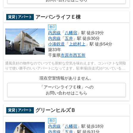
アーバンライフＥ棟
賃貸 | アパート
敷0
内房線
「
八幡宿
」駅 徒歩19分
内房線
「
五井
」駅 徒歩30分
小湊鉄道
「
上総村上
」駅 徒歩54分
築33年
千葉県
市原市
西五所
通風良好の物件なのでいつでも新鮮な空気を味わえます。コンパクトな間取
りで使い勝手のいいアパートになってます。駐車場(自走式)がついているの
で車をお持ちの方はぜひご検討くださ...
現在空室情報がありません。
「アーバンライフＥ棟」への
お問い合わせはこちら
グリーンヒルズＢ
賃貸 | アパート
敷0
内房線
「
八幡宿
」駅 徒歩18分
内房線
「
五井
」駅 徒歩31分