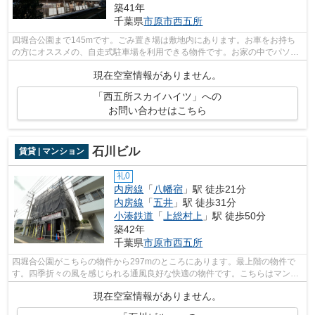
築41年
千葉県
市原市
西五所
四堀合公園まで145mです。ごみ置き場は敷地内にあります。お車をお持ち
の方にオススメの、自走式駐車場を利用できる物件です。お家の中でパソコ
ンを快適に使える光回線を導入していま...
現在空室情報がありません。
「西五所スカイハイツ」への
お問い合わせはこちら
石川ビル
賃貸 | マンション
礼0
内房線
「
八幡宿
」駅 徒歩21分
内房線
「
五井
」駅 徒歩31分
小湊鉄道
「
上総村上
」駅 徒歩50分
築42年
千葉県
市原市
西五所
四堀合公園がこちらの物件から297mのところにあります。最上階の物件で
す。四季折々の風を感じられる通風良好な快適の物件です。こちらはマンシ
ョンタイプになります。お客様への丁寧...
現在空室情報がありません。