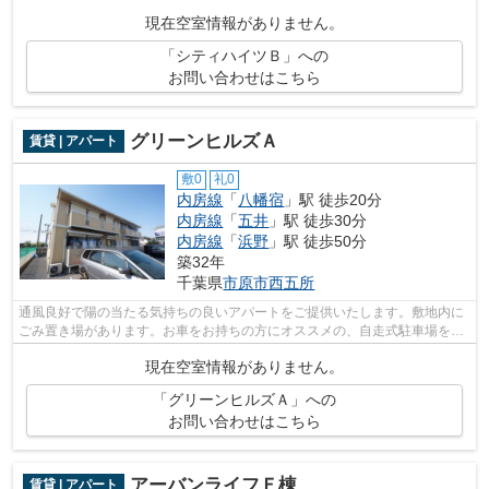
ットをご利用いただけます。株式会社ネ...
現在空室情報がありません。
「シティハイツＢ」への
お問い合わせはこちら
グリーンヒルズＡ
賃貸 | アパート
敷0
礼0
内房線
「
八幡宿
」駅 徒歩20分
内房線
「
五井
」駅 徒歩30分
内房線
「
浜野
」駅 徒歩50分
築32年
千葉県
市原市
西五所
通風良好で陽の当たる気持ちの良いアパートをご提供いたします。敷地内に
ごみ置き場があります。お車をお持ちの方にオススメの、自走式駐車場を利
用できる物件です。株式会社ネイティ...
現在空室情報がありません。
「グリーンヒルズＡ」への
お問い合わせはこちら
アーバンライフＦ棟
賃貸 | アパート