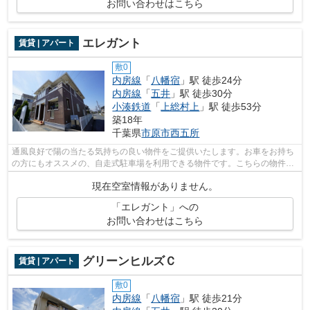
お問い合わせはこちら
エレガント
賃貸 | アパート
敷0
内房線
「
八幡宿
」駅 徒歩24分
内房線
「
五井
」駅 徒歩30分
小湊鉄道
「
上総村上
」駅 徒歩53分
築18年
千葉県
市原市
西五所
通風良好で陽の当たる気持ちの良い物件をご提供いたします。お車をお持ち
の方にもオススメの、自走式駐車場を利用できる物件です。こちらの物件は
インターネットをご利用いただけます...
現在空室情報がありません。
「エレガント」への
お問い合わせはこちら
グリーンヒルズＣ
賃貸 | アパート
敷0
内房線
「
八幡宿
」駅 徒歩21分