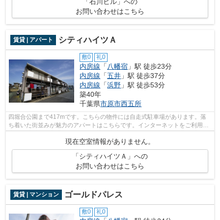
「石川ビル」への
お問い合わせはこちら
シティハイツＡ
賃貸 | アパート
敷0
礼0
内房線
「
八幡宿
」駅 徒歩23分
内房線
「
五井
」駅 徒歩37分
内房線
「
浜野
」駅 徒歩53分
築40年
千葉県
市原市
西五所
四堀合公園まで417mです。こちらの物件には自走式駐車場があります。落
ち着いた街並みが魅力のアパートはこちらです。インターネットをご利用い
ただける物件です。株式会社ネイティブ...
現在空室情報がありません。
「シティハイツＡ」への
お問い合わせはこちら
ゴールドパレス
賃貸 | マンション
敷0
礼0