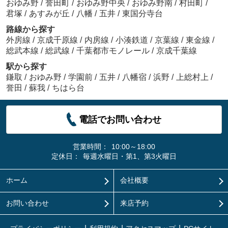
おゆみ野
/
誉田町
/
おゆみ野中央
/
おゆみ野南
/
村田町
/
君塚
/
あすみが丘
/
八幡
/
五井
/
東国分寺台
路線から探す
外房線
/
京成千原線
/
内房線
/
小湊鉄道
/
京葉線
/
東金線
/
総武本線
/
総武線
/
千葉都市モノレール
/
京成千葉線
駅から探す
鎌取
/
おゆみ野
/
学園前
/
五井
/
八幡宿
/
浜野
/
上総村上
/
誉田
/
蘇我
/
ちはら台
電話でお問い合わせ
営業時間：
10:00～18:00
定休日：
毎週水曜日・第1、第3火曜日
ホーム
会社概要
お問い合わせ
来店予約