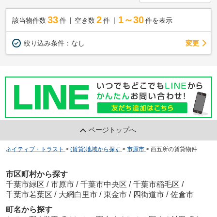
33
2
1～30
該当物件数
件
空き数
件
件を表示
変更
絞り込み条件：
なし
ページトップへ
ネイティブ・トラスト
>
(賃貸)地域から探す
>
市原市
>
西五所の賃貸物件
市区町村から探す
千葉市緑区
/
市原市
/
千葉市中央区
/
千葉市稲毛区
/
千葉市若葉区
/
大網白里市
/
東金市
/
四街道市
/
佐倉市
町名から探す