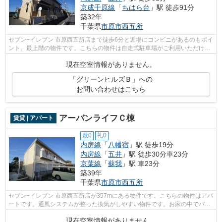
京成千原線
「
ちはら台
」駅 徒歩91分
築32年
千葉県
市原市
西五所
セブン−イレブン 市原西五所店まで徒歩6分と近場にコンビニがあるのもポイ
ント。最上階の物件です。こちらの物件は自走式駐車場がご利用いただけま
す。株式会社ネイティブ・トラストに...
現在空室情報がありません。
「グリーンヒルズＢ」への
お問い合わせはこちら
アーバンライフＣ棟
賃貸 | アパート
敷0
礼0
内房線
「
八幡宿
」駅 徒歩19分
内房線
「
五井
」駅 徒歩30分車23分
京葉線
「
蘇我
」駅 車23分
築39年
千葉県
市原市
西五所
セブン−イレブン 市原西五所店が357mにある物件です。こちらの物件はアパ
ートです。通風システムが整った換気がしやすい物件です。お家の中でパソ
コンを快適に使える光回線を導入して...
現在空室情報がありません。