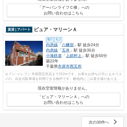
「アーバンライフＣ棟」への
お問い合わせはこちら
ピュア・マリーンＡ
賃貸 | アパート
敷0
礼0
内房線
「
八幡宿
」駅 徒歩24分
内房線
「
五井
」駅 徒歩35分
小湊鉄道
「
上総村上
」駅 徒歩50分
築22年
千葉県
市原市
西五所
セブン−イレブン 市原西五所店まで252mです。お車をお持ちの方にもオスス
メの、自走式駐車場を利用できる物件です。敷地内にごみ置き場がありま
す。株式会社ネイティブ・トラストには...
現在空室情報がありません。
「ピュア・マリーンＡ」への
お問い合わせはこちら
次の30件へ