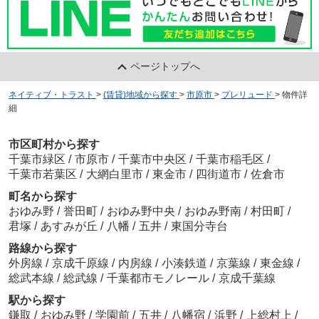
ページトップへ
ネイティブ・トラスト
>
(賃貸)地域から探す
>
市原市
>
プレリュード
>
物件詳
細
市区町村から探す
千葉市緑区
/
市原市
/
千葉市中央区
/
千葉市稲毛区
/
千葉市若葉区
/
大網白里市
/
東金市
/
四街道市
/
佐倉市
町名から探す
おゆみ野
/
誉田町
/
おゆみ野中央
/
おゆみ野南
/
村田町
/
君塚
/
あすみが丘
/
八幡
/
五井
/
東国分寺台
路線から探す
外房線
/
京成千原線
/
内房線
/
小湊鉄道
/
京葉線
/
東金線
/
総武本線
/
総武線
/
千葉都市モノレール
/
京成千葉線
駅から探す
鎌取
/
おゆみ野
/
学園前
/
五井
/
八幡宿
/
浜野
/
上総村上
/