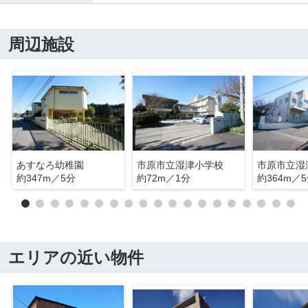
周辺施設
あすなろ幼稚園
市原市立湿津小学校
市原市立湿
約347m／5分
約72m／1分
約364m／
エリアの近い物件