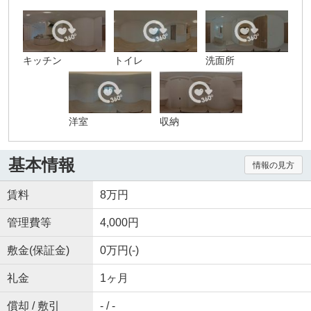
キッチン
トイレ
洗面所
洋室
収納
基本情報
情報の見方
賃料
8万円
管理費等
4,000円
敷金(保証金)
0万円(-)
礼金
1ヶ月
償却 / 敷引
- / -