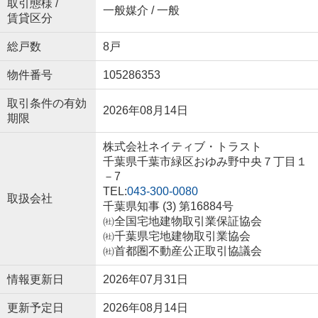
取引態様 /
一般媒介 / 一般
賃貸区分
総戸数
8戸
物件番号
105286353
取引条件の有効
2026年08月14日
期限
株式会社ネイティブ・トラスト
千葉県千葉市緑区おゆみ野中央７丁目１
－7
TEL:
043-300-0080
取扱会社
千葉県知事 (3) 第16884号
㈳全国宅地建物取引業保証協会
㈳千葉県宅地建物取引業協会
㈳首都圏不動産公正取引協議会
情報更新日
2026年07月31日
更新予定日
2026年08月14日