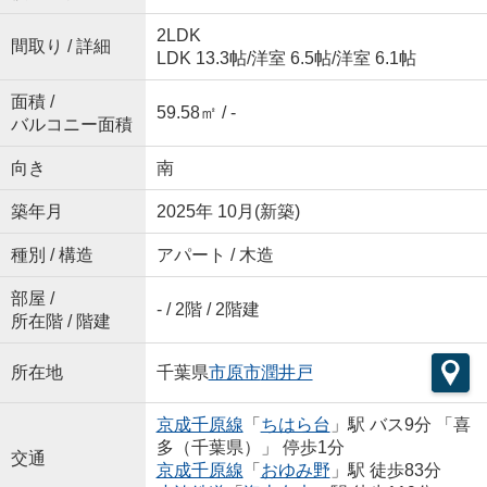
2LDK
間取り / 詳細
LDK 13.3帖
/
洋室 6.5帖
/
洋室 6.1帖
面積 /
59.58㎡ / -
バルコニー面積
向き
南
築年月
2025年 10月(新築)
種別 / 構造
アパート / 木造
部屋 /
- / 2階 / 2階建
所在階 / 階建
所在地
千葉県
市原市
潤井戸
京成千原線
「
ちはら台
」駅 バス9分 「喜
多（千葉県）」 停歩1分
交通
京成千原線
「
おゆみ野
」駅 徒歩83分