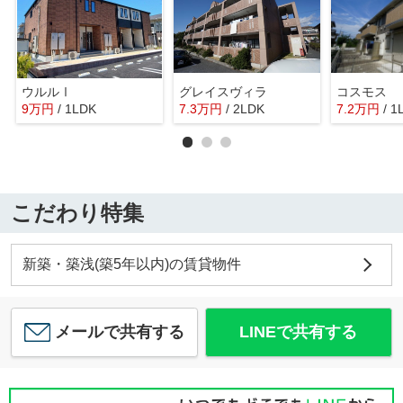
ウルルⅠ
グレイスヴィラ
コスモス
9
万
円
/ 1LDK
7.3
万
円
/ 2LDK
7.2
万
円
/ 1
こだわり特集
新築・築浅(築5年以内)の賃貸物件
メールで共有する
LINEで共有する