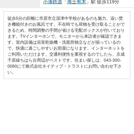
小湊鉄道
「
海士有木
」駅 徒歩119分
徒歩5分の距離に市原市立湿津中学校があるのも魅力。追い焚
き機能付きのお風呂です。不在時でも荷物を受け取ることがで
きるため、時間調整の手間が省ける宅配ボックスが付いており
ます。TVインターホンで、モニターから来訪者が確認できま
す。室内設備は浴室乾燥機・洗面所独立などが揃っているの
で、快適に過ごしやすいお部屋になります。インターネットを
ご利用いただけます。交通利便性を重視するのでしたら、京成
千原線ちはら台周辺がベストです。住まい探しは、043-300-
0080にて株式会社ネイティブ・トラストにお問い合わせ下さ
い。