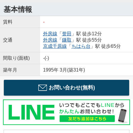
基本情報
賃料
-
外房線
「
誉田
」駅 徒歩12分
交通
外房線
「
鎌取
」駅 徒歩55分
京成千原線
「
ちはら台
」駅 徒歩65分
間取り(面積)
-(-)
築年月
1995年 3月(築31年)
お問い合わせ(無料)