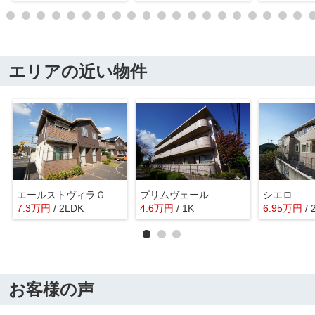
エリアの近い物件
エールストヴィラＧ
プリムヴェール
シエロ
7.3
万
円
/ 2LDK
4.6
万
円
/ 1K
6.95
万
円
/
お客様の声