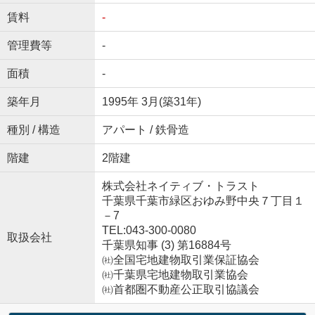
賃料
-
管理費等
-
面積
-
築年月
1995年 3月(築31年)
種別 / 構造
アパート / 鉄骨造
階建
2階建
株式会社ネイティブ・トラスト
千葉県千葉市緑区おゆみ野中央７丁目１
－7
TEL:043-300-0080
取扱会社
千葉県知事 (3) 第16884号
㈳全国宅地建物取引業保証協会
㈳千葉県宅地建物取引業協会
㈳首都圏不動産公正取引協議会