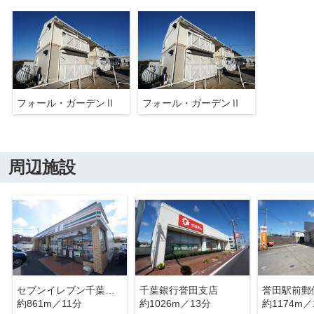
フォール・ガーデンⅡ
フォール・ガーデンⅡ
周辺施設
セブンイレブン千葉誉田駅前
千葉銀行誉田支店
誉田駅前郵
約861m／11分
約1026m／13分
約1174m／