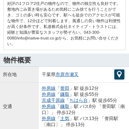
好評の1フロア2住戸の物件なので、物件の独立性も良好です。
敷地内ごみ置き場があるため気軽にごみ捨てを行うことがで
き、ゴミの多い時も安心です。駅へも徒歩でのアクセスが可能
な物件で、12分ほどで到着します。風通しの良い物件は利便性
が高く好条件です。私達株式会社ネイティブ・トラストには、
経験と知識が豊富なスタッフが勢ぞろい。043-300-
0080/info@native-trust.co.jpから、お気軽にお問い合せくださ
い。
物件概要
所在地
千葉県
市原市
瀬又
外房線
「
誉田
」駅 徒歩12分
外房線
「
鎌取
」駅 徒歩55分
京成千原線
「
ちはら台
」駅 徒歩65分
交通
外房線
「
鎌取
」駅 バス8分 「誉田駅〔南
口〕」 停歩12分
外房線
「
土気
」駅 バス13分 「誉田駅
〔南口〕」 停歩13分