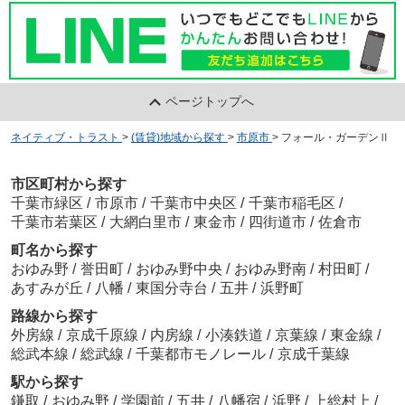
ページトップへ
ネイティブ・トラスト
>
(賃貸)地域から探す
>
市原市
>
フォール・ガーデンⅡ
市区町村から探す
千葉市緑区
/
市原市
/
千葉市中央区
/
千葉市稲毛区
/
千葉市若葉区
/
大網白里市
/
東金市
/
四街道市
/
佐倉市
町名から探す
おゆみ野
/
誉田町
/
おゆみ野中央
/
おゆみ野南
/
村田町
/
あすみが丘
/
八幡
/
東国分寺台
/
五井
/
浜野町
路線から探す
外房線
/
京成千原線
/
内房線
/
小湊鉄道
/
京葉線
/
東金線
/
総武本線
/
総武線
/
千葉都市モノレール
/
京成千葉線
駅から探す
鎌取
/
おゆみ野
/
学園前
/
五井
/
八幡宿
/
浜野
/
上総村上
/