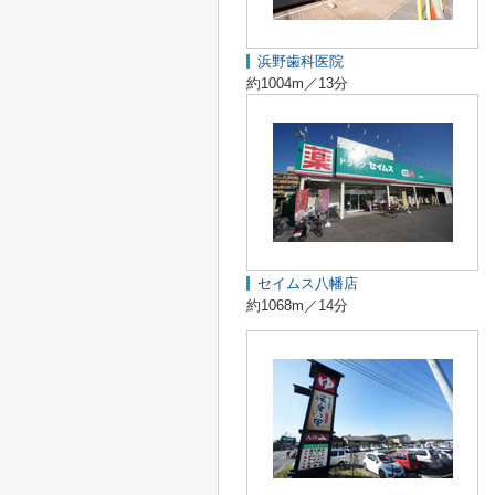
浜野歯科医院
約1004m／13分
セイムス八幡店
約1068m／14分