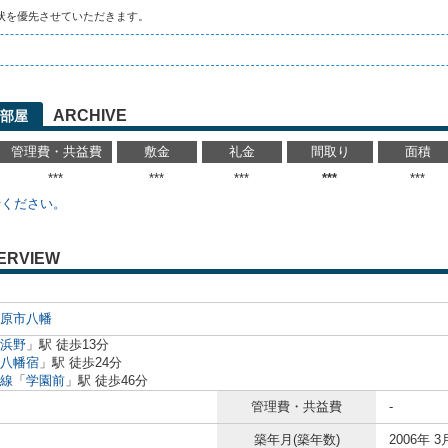
状を優先させていただきます。
ARCHIVE
部屋
管理費・共益費
敷金
礼金
間取り
面積
***
***
***
***
***
せください。
ERVIEW
原市
八幡
浜野
」駅 徒歩13分
八幡宿
」駅 徒歩24分
線
「
学園前
」駅 徒歩46分
管理費・共益費
-
築年月(築年数)
2006年 3