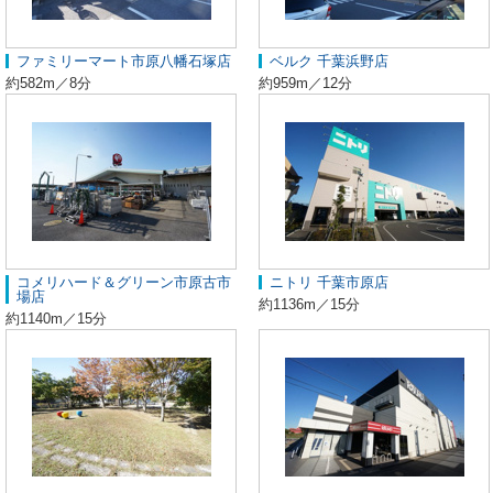
ファミリーマート市原八幡石塚店
ベルク 千葉浜野店
約582m／8分
約959m／12分
コメリハード＆グリーン市原古市
ニトリ 千葉市原店
場店
約1136m／15分
約1140m／15分