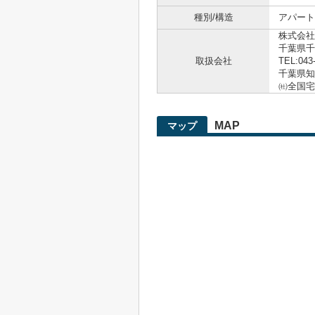
種別/構造
アパート
株式会社
千葉県千
取扱会社
TEL:043
千葉県知事
㈳全国宅
MAP
マップ