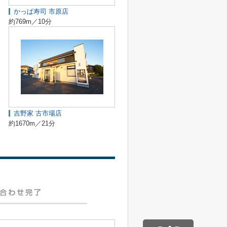
かっぱ寿司 市原店
約769m／10分
吉野家 古市場店
約1670m／21分