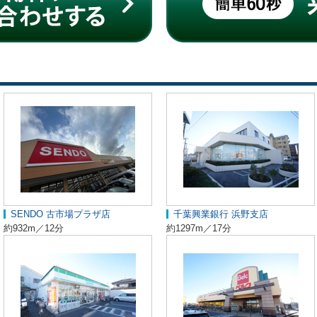
SENDO 古市場プラザ店
千葉興業銀行 浜野支店
約932m／12分
約1297m／17分