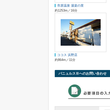
市原温泉 湯楽の里
約1253m／16分
ココス 浜野店
約864m／11分
バニュルスⅢへのお問い合わせ