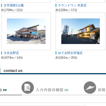
古市場第1公園
ラウンドワン 市原店
約1709m／22分
約1328m／17分
大京浜野店
ゆで太郎古市場店
約1074m／14分
約1561m／20分
contact us