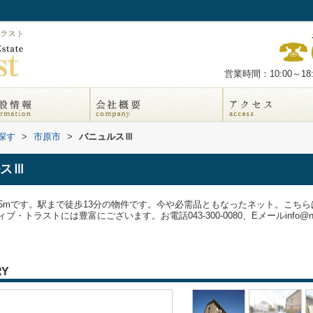
営業時間：10:00～18:
探す
>
市原市
>
バニュルスⅢ
スⅢ
35mです。駅まで徒歩13分の物件です。今や必需品ともなったネット。こち
ストには豊富にございます。お電話043-300-0080、Eメールinfo@native
RY