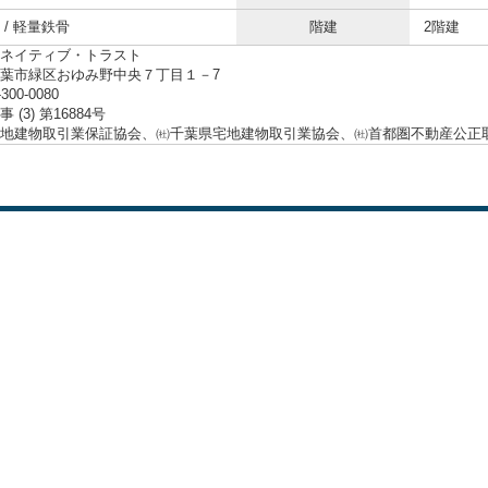
 / 軽量鉄骨
階建
2階建
ネイティブ・トラスト
葉市緑区おゆみ野中央７丁目１－7
-300-0080
 (3) 第16884号
地建物取引業保証協会、㈳千葉県宅地建物取引業協会、㈳首都圏不動産公正