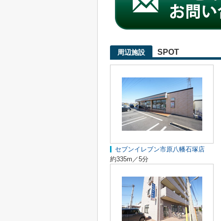
SPOT
周辺施設
セブンイレブン市原八幡石塚店
約335m／5分