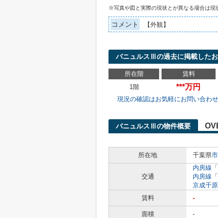
※写真や図と実際の現状とが異なる場合は現
コメント
【外観】
バニュルスⅢの過去に掲載したお
所在階
賃料
***万円
1階
現況の確認はお気軽にお問い合わ
OV
バニュルスⅢの物件概要
所在地
千葉県
市
内房線
「
交通
内房線
「
京成千原
賃料
-
面積
-