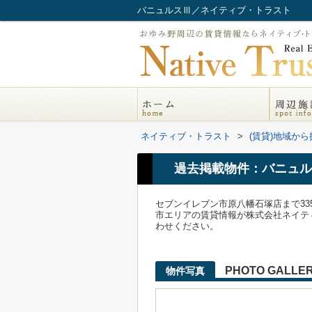
バニュルスⅢ／ネイティブ・トラスト
ネイティブ・トラスト
>
(賃貸)地域から
過去掲載物件：バニュル
セブンイレブン市原八幡石塚店まで3
市エリアの賃貸情報が株式会社ネイティブ・トラ
わせください。
PHOTO GALLE
物件写真