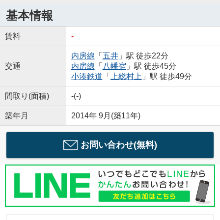
基本情報
賃料
-
内房線
「
五井
」駅 徒歩22分
交通
内房線
「
八幡宿
」駅 徒歩45分
小湊鉄道
「
上総村上
」駅 徒歩49分
間取り(面積)
-(-)
築年月
2014年 9月(築11年)
お問い合わせ(無料)