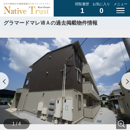
閲覧履歴
お気に入り
メニュー
1
0
グラマードマレⅦＡの過去掲載物件情報
1 / 4