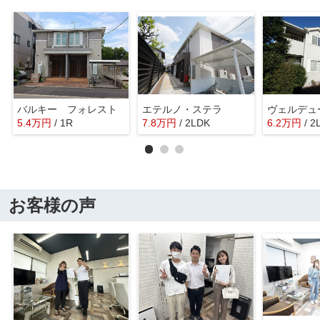
バルキー フォレスト
エテルノ・ステラ
5.4
万
円
/ 1R
7.8
万
円
/ 2LDK
6.2
万
円
/ 2
お客様の声