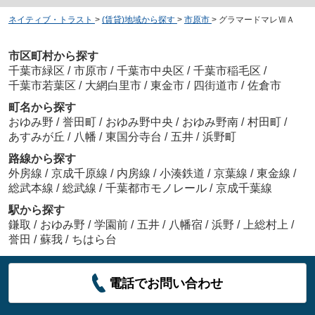
ネイティブ・トラスト
>
(賃貸)地域から探す
>
市原市
>
グラマードマレⅦＡ
市区町村から探す
千葉市緑区
/
市原市
/
千葉市中央区
/
千葉市稲毛区
/
千葉市若葉区
/
大網白里市
/
東金市
/
四街道市
/
佐倉市
町名から探す
おゆみ野
/
誉田町
/
おゆみ野中央
/
おゆみ野南
/
村田町
/
あすみが丘
/
八幡
/
東国分寺台
/
五井
/
浜野町
路線から探す
外房線
/
京成千原線
/
内房線
/
小湊鉄道
/
京葉線
/
東金線
/
総武本線
/
総武線
/
千葉都市モノレール
/
京成千葉線
駅から探す
鎌取
/
おゆみ野
/
学園前
/
五井
/
八幡宿
/
浜野
/
上総村上
/
誉田
/
蘇我
/
ちはら台
電話でお問い合わせ