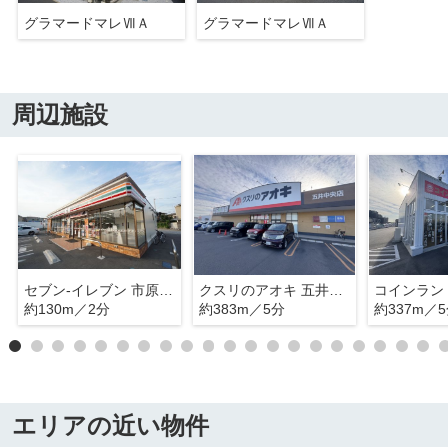
グラマードマレⅦＡ
グラマードマレⅦＡ
周辺施設
セブン‐イレブン 市原若葉小学校前店
クスリのアオキ 五井中央店
約130m／2分
約383m／5分
約337m／
エリアの近い物件