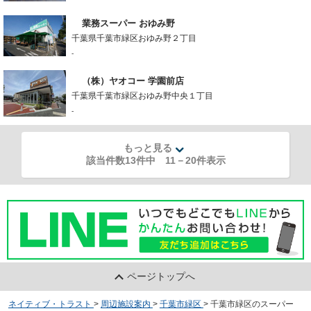
業務スーパー おゆみ野
千葉県千葉市緑区おゆみ野２丁目
-
（株）ヤオコー 学園前店
千葉県千葉市緑区おゆみ野中央１丁目
-
もっと見る
該当件数13件中
11
－
20
件表示
ページトップへ
ネイティブ・トラスト
>
周辺施設案内
>
千葉市緑区
>
千葉市緑区のスーパー