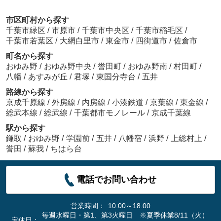
市区町村から探す
千葉市緑区
/
市原市
/
千葉市中央区
/
千葉市稲毛区
/
千葉市若葉区
/
大網白里市
/
東金市
/
四街道市
/
佐倉市
町名から探す
おゆみ野
/
おゆみ野中央
/
誉田町
/
おゆみ野南
/
村田町
/
八幡
/
あすみが丘
/
君塚
/
東国分寺台
/
五井
路線から探す
京成千原線
/
外房線
/
内房線
/
小湊鉄道
/
京葉線
/
東金線
/
総武本線
/
総武線
/
千葉都市モノレール
/
京成千葉線
駅から探す
鎌取
/
おゆみ野
/
学園前
/
五井
/
八幡宿
/
浜野
/
上総村上
/
誉田
/
蘇我
/
ちはら台
電話でお問い合わせ
営業時間：
10:00～18:00
毎週水曜日・第1、第3火曜日 ※夏季休業8/11（火）
定休日：