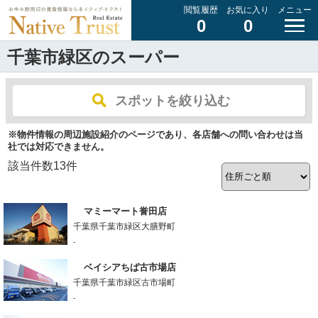
閲覧履歴
お気に入り
メニュー
0
0
千葉市緑区のスーパー
スポットを絞り込む
※物件情報の周辺施設紹介のページであり、各店舗への問い合わせは当
社では対応できません。
該当件数
13
件
マミーマート誉田店
千葉県千葉市緑区大膳野町
-
ベイシアちば古市場店
千葉県千葉市緑区古市場町
-