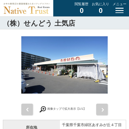
閲覧履歴
お気に入り
メニュー
0
0
（株）せんどう 土気店
前
次
画像タップで拡大表示【
1
/1】
千葉県千葉市緑区あすみが丘４丁目
所在地