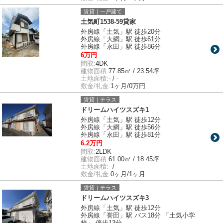
賃貸｜一戸建て
土気町1538-59貸家
外房線「土気」駅 徒歩20分
外房線「大網」駅 徒歩61分
外房線「永田」駅 徒歩86分
6万円
間取:
4DK
建物面積:
77.85㎡ / 23.54坪
土地面積:
- / -
敷金/礼金:
1ヶ月/0万円
賃貸｜テラス
ドリームハイツスズキ1
外房線「土気」駅 徒歩12分
外房線「大網」駅 徒歩56分
外房線「永田」駅 徒歩81分
6.2万円
間取:
2LDK
建物面積:
61.00㎡ / 18.45坪
土地面積:
- / -
敷金/礼金:
0ヶ月/1ヶ月
賃貸｜テラス
ドリームハイツスズキ3
外房線「土気」駅 徒歩12分
外房線「誉田」駅 バス18分 「土気小学
校」 停歩13分