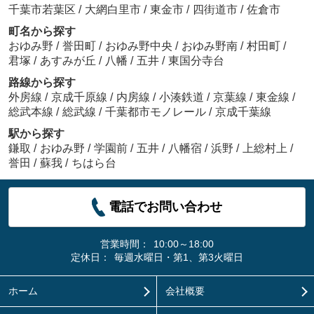
千葉市若葉区
/
大網白里市
/
東金市
/
四街道市
/
佐倉市
町名から探す
おゆみ野
/
誉田町
/
おゆみ野中央
/
おゆみ野南
/
村田町
/
君塚
/
あすみが丘
/
八幡
/
五井
/
東国分寺台
路線から探す
外房線
/
京成千原線
/
内房線
/
小湊鉄道
/
京葉線
/
東金線
/
総武本線
/
総武線
/
千葉都市モノレール
/
京成千葉線
駅から探す
鎌取
/
おゆみ野
/
学園前
/
五井
/
八幡宿
/
浜野
/
上総村上
/
誉田
/
蘇我
/
ちはら台
電話でお問い合わせ
営業時間：
10:00～18:00
定休日：
毎週水曜日・第1、第3火曜日
ホーム
会社概要