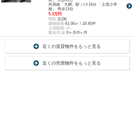
外房線「大網」駅 バス16分 「土気小学
校」 停歩13分
5.3万円
間取:
2LDK
建物面積:
61.00㎡ / 18.45坪
土地面積:
- / -
敷金/礼金:
0ヶ月/0ヶ月
近くの賃貸物件をもっと見る
近くの売買物件をもっと見る