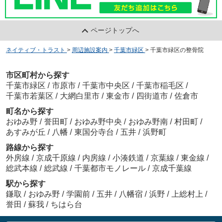
ページトップへ
ネイティブ・トラスト
>
周辺施設案内
>
千葉市緑区
>
千葉市緑区の整骨院
市区町村から探す
千葉市緑区
/
市原市
/
千葉市中央区
/
千葉市稲毛区
/
千葉市若葉区
/
大網白里市
/
東金市
/
四街道市
/
佐倉市
町名から探す
おゆみ野
/
誉田町
/
おゆみ野中央
/
おゆみ野南
/
村田町
/
あすみが丘
/
八幡
/
東国分寺台
/
五井
/
浜野町
路線から探す
外房線
/
京成千原線
/
内房線
/
小湊鉄道
/
京葉線
/
東金線
/
総武本線
/
総武線
/
千葉都市モノレール
/
京成千葉線
駅から探す
鎌取
/
おゆみ野
/
学園前
/
五井
/
八幡宿
/
浜野
/
上総村上
/
誉田
/
蘇我
/
ちはら台