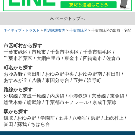
ページトップへ
ネイティブ・トラスト
>
周辺施設案内
>
千葉市緑区
>
千葉市緑区の出前・宅配
市区町村から探す
千葉市緑区
/
市原市
/
千葉市中央区
/
千葉市稲毛区
/
千葉市若葉区
/
大網白里市
/
東金市
/
四街道市
/
佐倉市
町名から探す
おゆみ野
/
誉田町
/
おゆみ野中央
/
おゆみ野南
/
村田町
/
あすみが丘
/
八幡
/
東国分寺台
/
五井
/
浜野町
路線から探す
外房線
/
京成千原線
/
内房線
/
小湊鉄道
/
京葉線
/
東金線
/
総武本線
/
総武線
/
千葉都市モノレール
/
京成千葉線
駅から探す
鎌取
/
おゆみ野
/
学園前
/
五井
/
八幡宿
/
浜野
/
上総村上
/
誉田
/
蘇我
/
ちはら台