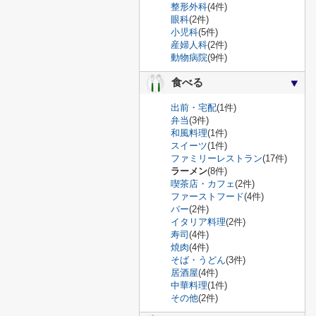
整形外科
(4件)
眼科
(2件)
小児科
(5件)
産婦人科
(2件)
動物病院
(9件)
食べる
出前・宅配
(1件)
弁当
(3件)
和風料理
(1件)
スイーツ
(1件)
ファミリーレストラン
(17件)
ラーメン
(8件)
喫茶店・カフェ
(2件)
ファーストフード
(4件)
バー
(2件)
イタリア料理
(2件)
寿司
(4件)
焼肉
(4件)
そば・うどん
(3件)
居酒屋
(4件)
中華料理
(1件)
その他
(2件)