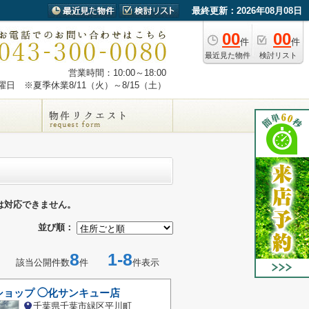
最終更新：2026年08月08日
00
00
件
件
最近見た物件
検討リスト
営業時間：10:00～18:00
日 ※夏季休業8/11（火）～8/15（土）
は対応できません。
並び順：
8
1-8
該当公開件数
件
件表示
ショップ ◯化サンキュー店
千葉県千葉市緑区平川町