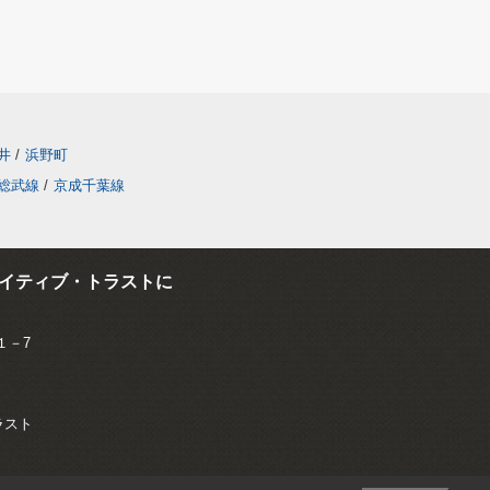
井
/
浜野町
総武線
/
京成千葉線
イティブ・トラストに
１－7
トラスト