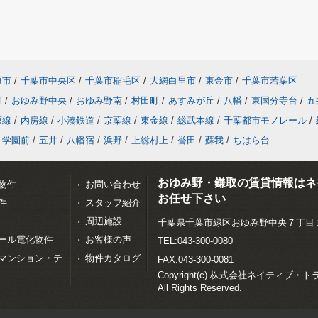
原市
/
千葉市中央区
/
千葉市稲毛区
/
大網白里市
/
東金市
/
千葉市若葉区
町
/
おゆみ野中央
/
おゆみ野南
/
村田町
/
あすみが丘
/
八幡
/
東国分寺台
/
五
原線
/
内房線
/
小湊鉄道
/
京葉線
/
東金線
/
総武本線
/
千葉都市モノレール
/
学園前
/
五井
/
八幡宿
/
浜野
/
上総村上
/
誉田
/
蘇我
/
ちはら台
おゆみ野・鎌取の賃貸情報はネ
物件
お問い合わせ
お任せ下さい
件
スタッフ紹介
周辺施設
千葉県千葉市緑区おゆみ野中央７丁目
ール電化物件
お客様の声
TEL:043-300-0080
マンション・テ
物件カタログ
FAX:043-300-0081
Copyright(c) 株式会社ネイティブ・
All Rights Reserved.