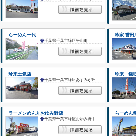
らーめん一代
吟家 誉田
千葉県千葉市緑区平山町
珍来土気店
珍来 鎌
千葉県千葉市緑区あすみが丘５丁目
ラーメンめん丸おゆみ野店
らーめん
千葉県千葉市緑区おゆみ野中央２丁目