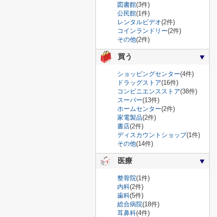
図書館
(3件)
公民館
(1件)
レンタルビデオ
(2件)
コインランドリー
(2件)
その他
(2件)
買う
ショッピングセンター
(4件)
ドラッグストア
(16件)
コンビニエンスストア
(38件)
スーパー
(13件)
ホームセンター
(2件)
家電製品
(2件)
書店
(2件)
ディスカウントショップ
(1件)
その他
(14件)
医療
整骨院
(1件)
内科
(2件)
歯科
(5件)
総合病院
(18件)
耳鼻科
(4件)