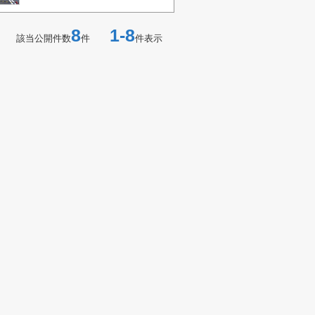
8
1-8
該当公開件数
件
件表示