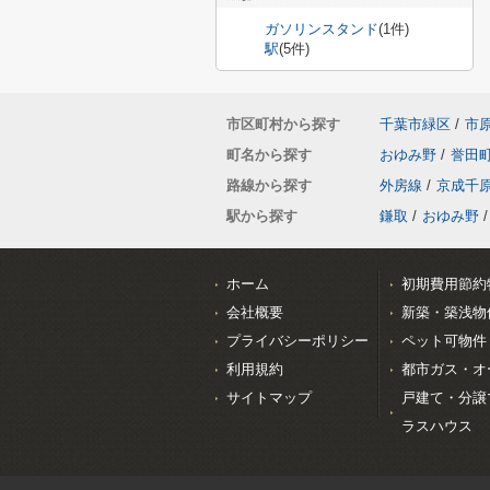
ガソリンスタンド
(1件)
駅
(5件)
市区町村から探す
千葉市緑区
/
市
町名から探す
おゆみ野
/
誉田
路線から探す
外房線
/
京成千
駅から探す
鎌取
/
おゆみ野
/
ホーム
初期費用節約
会社概要
新築・築浅物
プライバシーポリシー
ペット可物件
利用規約
都市ガス・オ
サイトマップ
戸建て・分譲
ラスハウス