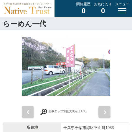
閲覧履歴
お気に入り
メニュー
0
0
らーめん一代
前
次
画像タップで拡大表示【
1
/1】
所在地
千葉県千葉市緑区平山町1933