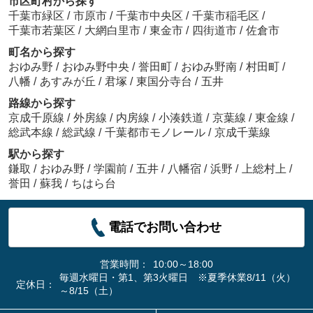
市区町村から探す
千葉市緑区
/
市原市
/
千葉市中央区
/
千葉市稲毛区
/
千葉市若葉区
/
大網白里市
/
東金市
/
四街道市
/
佐倉市
町名から探す
おゆみ野
/
おゆみ野中央
/
誉田町
/
おゆみ野南
/
村田町
/
八幡
/
あすみが丘
/
君塚
/
東国分寺台
/
五井
路線から探す
京成千原線
/
外房線
/
内房線
/
小湊鉄道
/
京葉線
/
東金線
/
総武本線
/
総武線
/
千葉都市モノレール
/
京成千葉線
駅から探す
鎌取
/
おゆみ野
/
学園前
/
五井
/
八幡宿
/
浜野
/
上総村上
/
誉田
/
蘇我
/
ちはら台
電話でお問い合わせ
営業時間：
10:00～18:00
毎週水曜日・第1、第3火曜日 ※夏季休業8/11（火）
定休日：
～8/15（土）