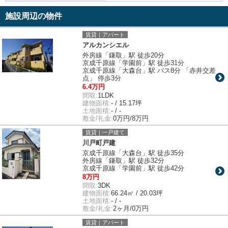
施設周辺の物件
賃貸｜アパート
アルカンシエル
外房線「鎌取」駅 徒歩20分
京成千原線「学園前」駅 徒歩31分
京成千原線「大森台」駅 バス8分 「赤井交差
点」 停歩3分
6.4万円
間取:
1LDK
建物面積:
- / 15.17坪
土地面積:
- / -
敷金/礼金:
0万円/8万円
賃貸｜一戸建て
川戸町戸建
京成千原線「大森台」駅 徒歩35分
外房線「鎌取」駅 徒歩32分
京成千原線「学園前」駅 徒歩42分
8万円
間取:
3DK
建物面積:
66.24㎡ / 20.03坪
土地面積:
- / -
敷金/礼金:
2ヶ月/0万円
賃貸｜アパート