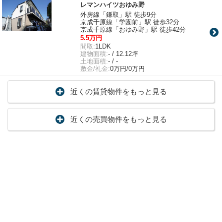
レマンハイツおゆみ野
外房線「鎌取」駅 徒歩9分
京成千原線「学園前」駅 徒歩32分
京成千原線「おゆみ野」駅 徒歩42分
5.5万円
間取:
1LDK
建物面積:
- / 12.12坪
土地面積:
- / -
敷金/礼金:
0万円/0万円
近くの賃貸物件をもっと見る
近くの売買物件をもっと見る