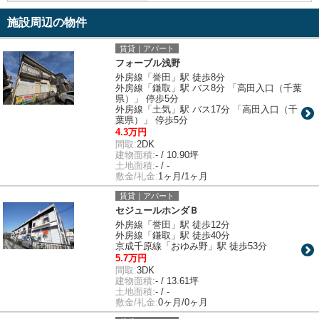
施設周辺の物件
賃貸｜アパート
フォーブル浅野
外房線「誉田」駅 徒歩8分
外房線「鎌取」駅 バス8分 「高田入口（千葉
県）」 停歩5分
外房線「土気」駅 バス17分 「高田入口（千
葉県）」 停歩5分
4.3万円
間取:
2DK
建物面積:
- / 10.90坪
土地面積:
- / -
敷金/礼金:
1ヶ月/1ヶ月
賃貸｜アパート
セジュールホンダＢ
外房線「誉田」駅 徒歩12分
外房線「鎌取」駅 徒歩40分
京成千原線「おゆみ野」駅 徒歩53分
5.7万円
間取:
3DK
建物面積:
- / 13.61坪
土地面積:
- / -
敷金/礼金:
0ヶ月/0ヶ月