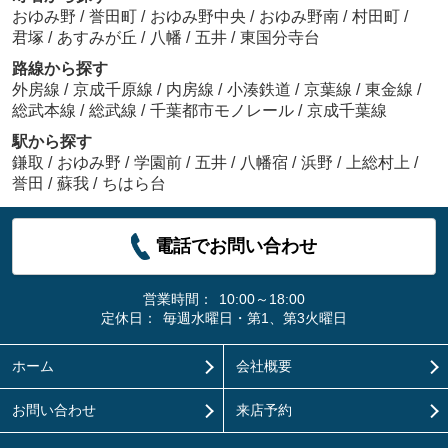
おゆみ野
/
誉田町
/
おゆみ野中央
/
おゆみ野南
/
村田町
/
君塚
/
あすみが丘
/
八幡
/
五井
/
東国分寺台
路線から探す
外房線
/
京成千原線
/
内房線
/
小湊鉄道
/
京葉線
/
東金線
/
総武本線
/
総武線
/
千葉都市モノレール
/
京成千葉線
駅から探す
鎌取
/
おゆみ野
/
学園前
/
五井
/
八幡宿
/
浜野
/
上総村上
/
誉田
/
蘇我
/
ちはら台
電話でお問い合わせ
営業時間：
10:00～18:00
定休日：
毎週水曜日・第1、第3火曜日
ホーム
会社概要
お問い合わせ
来店予約