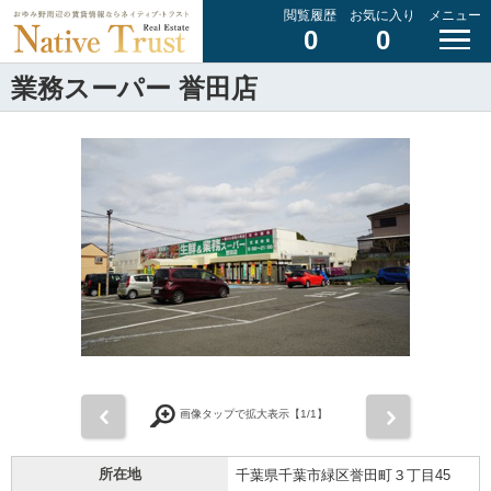
閲覧履歴
お気に入り
メニュー
0
0
業務スーパー 誉田店
前
次
画像タップで拡大表示【
1
/1】
所在地
千葉県千葉市緑区誉田町３丁目45